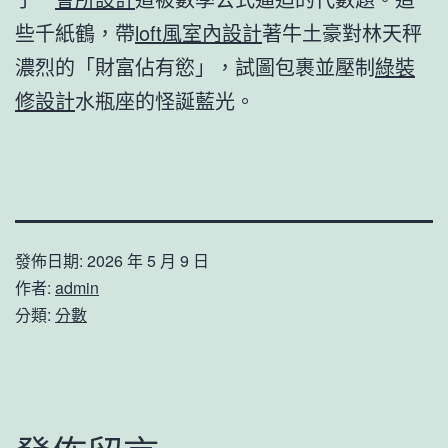
些千紙鶴，帶
loft風室內設計
著牛土豪對林天秤
濃烈的「財富佔有慾」，試圖包裹並壓制
綠裝
修設計
水瓶座的怪誕藍光。
發佈日期:
2026 年 5 月 9 日
作者:
admin
分類:
分數