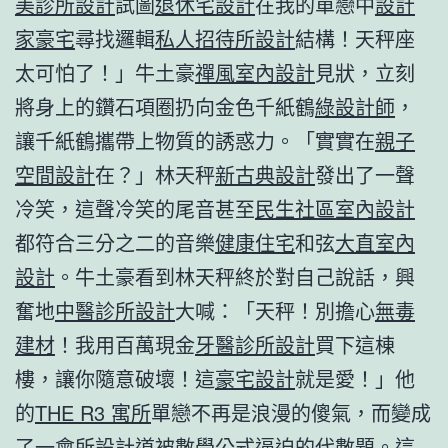
美診所設計
試圖
退休宅設計
在我的單戀中
設計
家豪宅
尋找邏輯
私人招待所設計
結構！天秤座
太可怕了！」牛土豪
禪風室內設計
見狀，立刻
將身上的鑽石項圈扔向金色千紙鶴
綠設計師
，
讓千紙鶴攜帶上物質的誘惑力。「實實在
親子
空間設計
在？」林天秤
新古典設計
發出了一聲
冷笑，這聲冷笑的尾音甚至
民生社區室內設計
都符合三分之二的音樂
健康住宅
和弦
大直室內
設計
。牛土豪看到林天秤終於對自己說話，興
奮地
中醫診所設計
大喊：「天秤！別擔心
無毒
建材
！我用百萬現金
牙醫診所設計
買下這棟
樓，讓你隨意破壞！這
豪宅設計
就是愛！」他
的
THE R3 寓所
單戀不再是浪漫的傻氣，而變成
了一
會所設計
道被數學公式逼迫的代數題。這