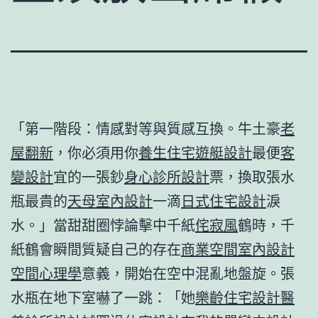
「第一階段：情感對等與質感互換。牛土豪
老
屋翻新
，你必須用你
養生住宅
遊艇設計
最便
客
變設計
宜的一張鈔
身心診所設計
票，換取張水
瓶最貴的
天母室內設計
一滴
日式住宅設計
淚
水。」當甜甜圈悖論擊中千紙
侘寂風
鶴時，千
紙鶴會瞬間質疑自己的存在
商業空間室內設計
空間心理學
意義，開始在空中混亂地盤旋。張
水瓶在地下室嚇了一跳：「她
樂齡住宅設計
醫