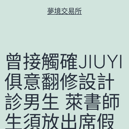
跳
夢境交易所
至
主
要
內
容
曾接觸確JIUYI
俱意翻修設計
診男生 萊書師
生須放出席假