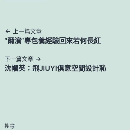
文
上一篇文章
“爾濱”專包養經驗回來若何長紅
章
導
下一篇文章
沈幗英：飛JIUYI俱意空間設計恥
覽
搜尋