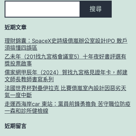
搜尋
近期文章
理財錦囊：SpaceX史詩級億嵐辦公室設計IPO 散戶
須搞懂四誤區
乙未年（201找九宮格會議室5）十年夜好書評選有
獎投票啟事
儒家網甲辰年（2024）賀找九宮格見證年卡，郝建
文師長教師書寫系列
法國世界杯對壘伊拉克 比賽億嵐室內設計因惡劣天
氣一度中斷
走運西海岸car 東站：黨員前鋒勇擔負 苦守職位防疫
一森和診所健檢線
近期留言