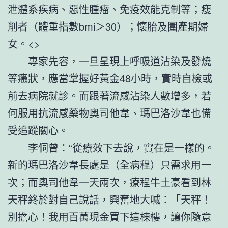
泄體系疾病、惡性腫瘤、免疫效能克制等；瘦
削者（體重指數bmi＞30）；懷胎及圍產期婦
女。<>
專家先容，一旦呈現上呼吸道沾染及發燒
等癥狀，應當掌握好黃金48小時，實時自檢或
前去病院就診。而跟著流感沾染人數增多，若
何服用抗流感藥物奧司他韋、瑪巴洛沙韋也備
受追蹤關心。
李侗曾：“從療效下去說，實在是一樣的。
新的瑪巴洛沙韋長處是（全病程）只需求用一
次；而奧司他韋一天兩次，療程牛土豪看到林
天秤終於對自己說話，興奮地大喊：「天秤！
別擔心！我用百萬現金買下這棟樓，讓你隨意