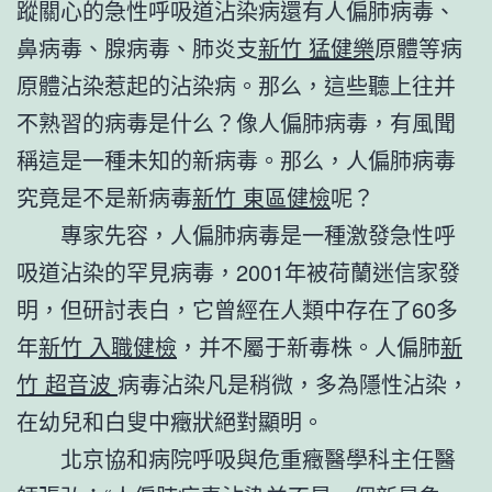
蹤關心的急性呼吸道沾染病還有人偏肺病毒、
鼻病毒、腺病毒、肺炎支
新竹 猛健樂
原體等病
原體沾染惹起的沾染病。那么，這些聽上往并
不熟習的病毒是什么？像人偏肺病毒，有風聞
稱這是一種未知的新病毒。那么，人偏肺病毒
究竟是不是新病毒
新竹 東區健檢
呢？
專家先容，人偏肺病毒是一種激發急性呼
吸道沾染的罕見病毒，2001年被荷蘭迷信家發
明，但研討表白，它曾經在人類中存在了60多
年
新竹 入職健檢
，并不屬于新毒株。人偏肺
新
竹 超音波
病毒沾染凡是稍微，多為隱性沾染，
在幼兒和白叟中癥狀絕對顯明。
北京協和病院呼吸與危重癥醫學科主任醫