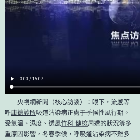
央視網新聞（核心訪談）：眼下，流感等
呼
康德診所
吸道沾染病正處于季候性風行期。
受氣溫、濕度、透風
竹科 健檢
周遭的狀況等多
重原因影響，冬春季候，呼吸道沾染病不難多