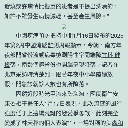
發燒或許病情比擬重的患者是不提出洗澡的，
如許不難發生病情減輕，甚至產生風險。”
中國疾病預防把持中間1月16日發布的2025
年第2周中國流感監測周報顯示，今朝，南方年
夜部門省份流感病毒檢測陽性率開端降
竹科 健
檢
落，南邊個體省份也開端呈現降落。記者在
北京采訪時清楚到，跟著年夜中小學陸續放
假，門急診就診人數也有所降落。
固然近段時光甲流來勢洶洶，國度衛生安
康委相干擔任人1月17日表現，此次流感的風行
強度低于上這場荒誕的戀愛爭奪戰，此刻完全
變成了林天秤的個人表演**，一場對稱的美
森和