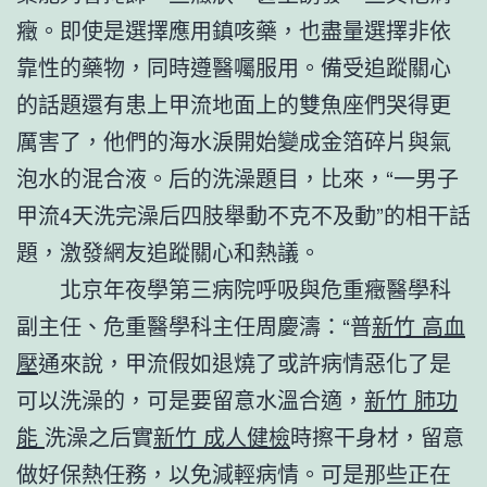
癥。即使是選擇應用鎮咳藥，也盡量選擇非依
靠性的藥物，同時遵醫囑服用。備受追蹤關心
的話題還有患上甲流地面上的雙魚座們哭得更
厲害了，他們的海水淚開始變成金箔碎片與氣
泡水的混合液。后的洗澡題目，比來，“一男子
甲流4天洗完澡后四肢舉動不克不及動”的相干話
題，激發網友追蹤關心和熱議。
北京年夜學第三病院呼吸與危重癥醫學科
副主任、危重醫學科主任周慶濤：“普
新竹 高血
壓
通來說，甲流假如退燒了或許病情惡化了是
可以洗澡的，可是要留意水溫合適，
新竹 肺功
能
洗澡之后實
新竹 成人健檢
時擦干身材，留意
做好保熱任務，以免減輕病情。可是那些正在