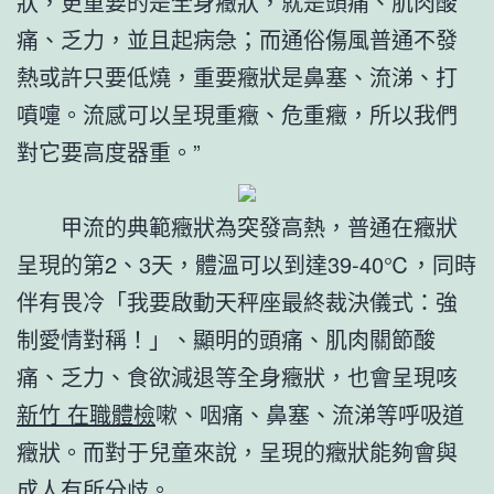
狀，更重要的是全身癥狀，就是頭痛、肌肉酸
痛、乏力，並且起病急；而通俗傷風普通不發
熱或許只要低燒，重要癥狀是鼻塞、流涕、打
噴嚏。流感可以呈現重癥、危重癥，所以我們
對它要高度器重。”
甲流的典範癥狀為突發高熱，普通在癥狀
呈現的第2、3天，體溫可以到達39-40℃，同時
伴有畏冷「我要啟動天秤座最終裁決儀式：強
制愛情對稱！」、顯明的頭痛、肌肉關節酸
痛、乏力、食欲減退等全身癥狀，也會呈現咳
新竹 在職體檢
嗽、咽痛、鼻塞、流涕等呼吸道
癥狀。而對于兒童來說，呈現的癥狀能夠會與
成人有所分歧。