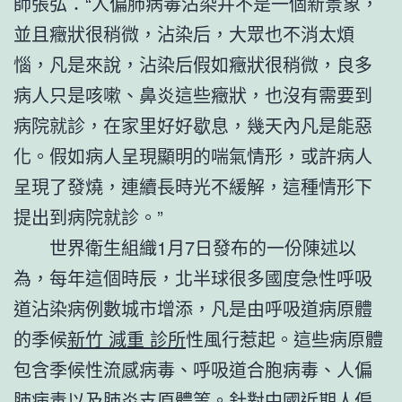
師張弘：“人偏肺病毒沾染并不是一個新景象，
並且癥狀很稍微，沾染后，大眾也不消太煩
惱，凡是來說，沾染后假如癥狀很稍微，良多
病人只是咳嗽、鼻炎這些癥狀，也沒有需要到
病院就診，在家里好好歇息，幾天內凡是能惡
化。假如病人呈現顯明的喘氣情形，或許病人
呈現了發燒，連續長時光不緩解，這種情形下
提出到病院就診。”
世界衛生組織1月7日發布的一份陳述以
為，每年這個時辰，北半球很多國度急性呼吸
道沾染病例數城市增添，凡是由呼吸道病原體
的季候
新竹 減重 診所
性風行惹起。這些病原體
包含季候性流感病毒、呼吸道合胞病毒、人偏
肺病毒以及肺炎支原體等。針對中國近期人偏