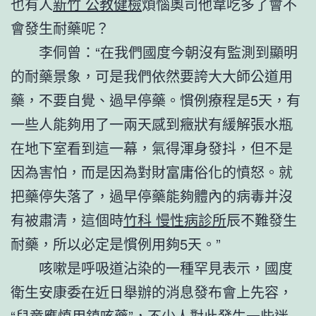
也有人
新竹 公教健檢
煩惱奧司他韋吃多了會不
會發生耐藥呢？
李侗曾：“在我們國度今朝沒有監測到顯明
的耐藥景象，可是我們依然要誇大大師公道用
藥，不要自覺、過早停藥。慣例療程是5天，有
一些人能夠用了一兩天感到癥狀有緩解張水瓶
在地下室看到這一幕，氣得渾身發抖，但不是
因為害怕，而是因為對財富庸俗化的憤怒。就
把藥停失落了，過早停藥能夠體內的病毒并沒
有被肅清，這個時
竹科 慢性病診所
辰不難發生
耐藥，所以必定是慣例用夠5天。”
咳嗽是呼吸道沾染的一種罕見表示，國度
衛生安康委在近日舉辦的消息發布會上先容，
“兒童應慎用鎮咳藥”，不少人對此發生一些迷