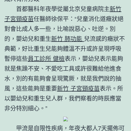
首都醫科年夜學從屬北京兒童病院主
新竹
子宮頸疫苗
任醫師徐保平：“兒童消化道癥狀絕
對會比成人多一些，比喻說惡心、吐逆。別
的，嬰幼兒和重生
新竹 肺功能
兒流感的癥狀不
典範，好比重生兒能夠體溫不升或許呈現呼吸
暫停這些
員工診所 健檢
表示，嬰幼兒表示能夠
就是焦躁不安、不愛吃工具或許很難給他進食
水，別的有能夠會呈現驚厥，就是我們說的抽
風，這些能夠是重要
新竹 子宮頸疫苗
表示。所
以嬰幼兒和重生兒人群，我們察看的時辰應當
非分特別細心。”
甲流是自限性疾病，年夜大都人7天擺佈可