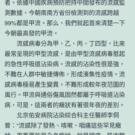
者。依據中國疾病預防把持中間發布的流感監
測數據，今朝南南方省份檢測到的流感跨越
99%都是甲流。那么，我們就起首來清楚一下
今朝最高發的甲流。
流感病毒分為甲、乙、丙、丁四型，比來
最常呈現的甲型流感，是由甲型流感病毒惹起
的急性呼吸道沾染病。流感的沾染性很是強，
不難在人群中敏捷傳佈，形成湊集性疫情。流
感病毒極易產生變異，不難形成較年夜范圍的
風行。甲流與通俗傷風固然都屬于呼吸道沾染
病，可是，這兩者的癥狀有著很年夜的差別。
北京佑安病院沾染綜合科主任醫師李侗
曾：“流感除了發熱、咳嗽、咽痛這些罕見癥