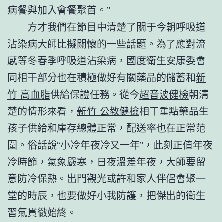
病餐與加入會餐聚首。”
方才我們在節目中清楚了關于今朝呼吸道
沾染病大師比擬關懷的一些話題。為了應對流
感等冬春季呼吸道沾染病，國度衛生安康委會
同相干部分也在積極做好有關藥品的儲蓄和
新
竹 高血脂
供給保證任務。從今
超音波健檢
朝清
楚的情形來看，
新竹 公教健檢
相干重點藥品生
孩子供給和庫存總體正常，配送率也在正常范
圍。俗話說“小冷年夜冷又一年”，此刻正值年夜
冷時節，氣象嚴寒，日夜溫差年夜，大師要留
意防冷保熱。出門觀光或許和家人伴侶會聚一
堂的時辰，也要做好小我防護，把傑出的衛生
習氣貫徹始終。