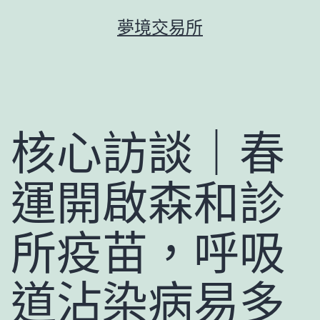
跳
夢境交易所
至
主
要
內
容
核心訪談｜春
運開啟森和診
所疫苗，呼吸
道沾染病易多