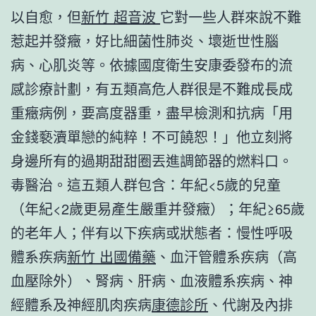
以自愈，但
新竹 超音波
它對一些人群來說不難
惹起并發癥，好比細菌性肺炎、壞逝世性腦
病、心肌炎等。依據國度衛生安康委發布的流
感診療計劃，有五類高危人群很是不難成長成
重癥病例，要高度器重，盡早檢測和抗病「用
金錢褻瀆單戀的純粹！不可饒恕！」他立刻將
身邊所有的過期甜甜圈丟進調節器的燃料口。
毒醫治。這五類人群包含：年紀<5歲的兒童
（年紀<2歲更易產生嚴重并發癥）；年紀≥65歲
的老年人；伴有以下疾病或狀態者：慢性呼吸
體系疾病
新竹 出國備藥
、血汗管體系疾病（高
血壓除外）、腎病、肝病、血液體系疾病、神
經體系及神經肌肉疾病
康德診所
、代謝及內排