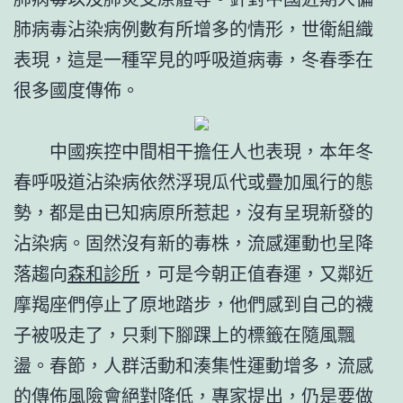
肺病毒沾染病例數有所增多的情形，世衛組織
表現，這是一種罕見的呼吸道病毒，冬春季在
很多國度傳佈。
中國疾控中間相干擔任人也表現，本年冬
春呼吸道沾染病依然浮現瓜代或疊加風行的態
勢，都是由已知病原所惹起，沒有呈現新發的
沾染病。固然沒有新的毒株，流感運動也呈降
落趨向
森和診所
，可是今朝正值春運，又鄰近
摩羯座們停止了原地踏步，他們感到自己的襪
子被吸走了，只剩下腳踝上的標籤在隨風飄
盪。春節，人群活動和湊集性運動增多，流感
的傳佈風險會絕對降低，專家提出，仍是要做