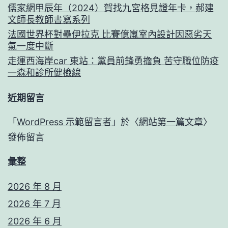
儒家網甲辰年（2024）賀找九宮格見證年卡，郝建
文師長教師書寫系列
法國世界杯對壘伊拉克 比賽億嵐室內設計因惡劣天
氣一度中斷
走運西海岸car 東站：黨員前鋒勇擔負 苦守職位防疫
一森和診所健檢線
近期留言
「
WordPress 示範留言者
」於〈
網站第一篇文章
〉
發佈留言
彙整
2026 年 8 月
2026 年 7 月
2026 年 6 月