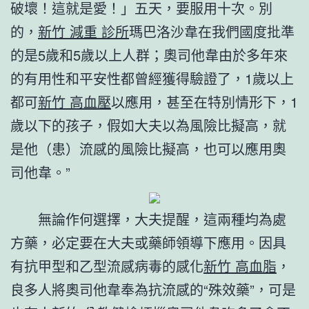
破壞！這就是愛！」五天，要服用十次。別
的，
新竹 減重 診所
瑪巴洛沙韋在我們國度批準
的是5歲和5歲以上人群；奧司他韋由於多年來
的有用性和平安性都曾經獲得驗證了，1歲以上
都可
新竹 高血壓
以應用，甚至在特別情形下，1
歲以下的孩子，假如大夫以為風險比擬高，就
是他（患）流感的風險比擬高，也可以應用奧
司他韋。”
無論作何選擇，大夫提醒，這兩種均為處
方藥，必定要在大夫或藥師領導下應用。因具
有抗甲型和乙型流感病毒的感化
新竹 高血脂
，
良多人將奧司他韋奉為抗流感的“殊效藥”，可是