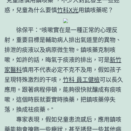
惑，兒童為什么要慎
竹科X光
用鎮咳藥呢？
徐保平：“咳嗽實在是一種正常的心理反
射，重要目標是輔助病人排出氣道里的異物、
排泄的痰液以及病原微生物。鎮咳藥克制咳
嗽，如許的話，晦氣于痰液的排出，可是
新竹
家醫科
慎用不代表必定不克不及用，假如孩子
呈現特殊激烈的干咳，
竹科 員工健檢
可以長久
應用。跟著病程停頓，能夠很快就釀成有痰咳
嗽，這個時辰就要實時換藥，把鎮咳藥停失
落，換成祛痰藥。”
專家表現，假如兒童患流感后，應用鎮咳
藥能夠會掩飾一些癥狀，甚至誘發一些其他病