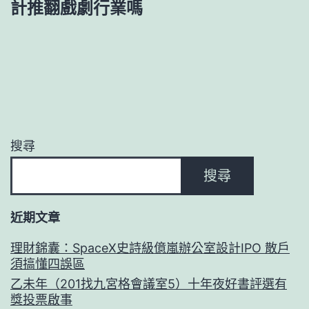
計推翻戲劇行業嗎
搜尋
搜尋
近期文章
理財錦囊：SpaceX史詩級億嵐辦公室設計IPO 散戶
須搞懂四誤區
乙未年（201找九宮格會議室5）十年夜好書評選有
獎投票啟事