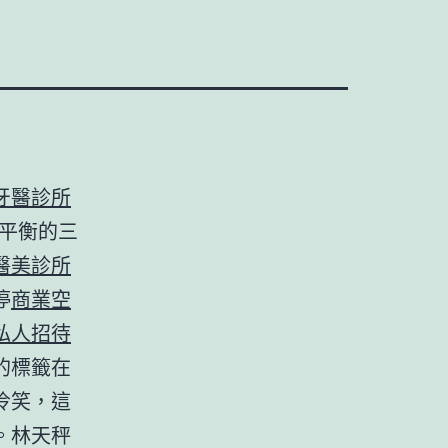
牙醫診所
平衡的三
醫美診所
停
商業空
私人招待
的標籤在
冷笑，這
。林天秤