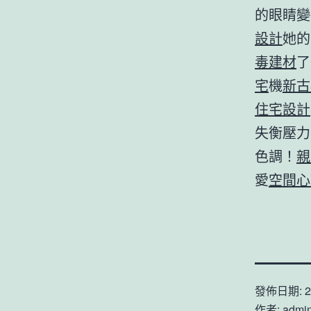
的眼睛變
設計
她的
毒建材
了
宅
機
新古
住宅設計
失衡壓力
色調！
親
愛
空間心
發佈日期:
2
作者:
admi