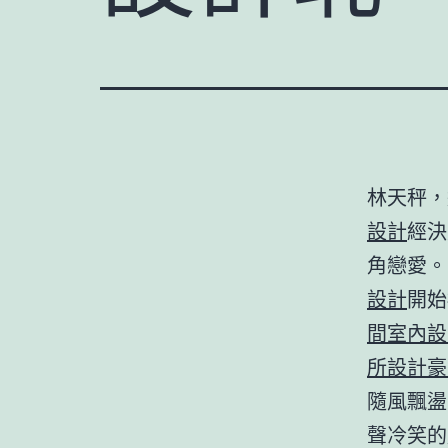
林天秤，
設計
經決
角戀愛。
設計
開始
間室內設
所設計
豪
隨風飄盪
聲冷笑的