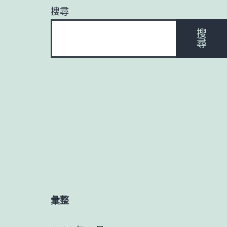
搜尋
搜
尋
彙整