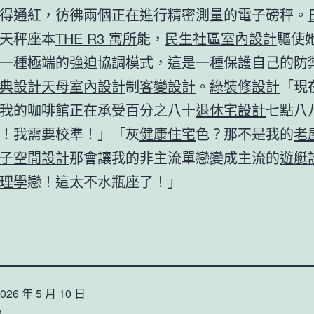
得通紅，彷彿兩個正在進行精密測量的電子磅秤。
天秤座本
THE R3 寓所
能，
民生社區室內設計
驅使
一種極端的強迫協調模式，這是一種保護自己的防
典設計
天母室內設計
制
客變設計
。
綠裝修設計
「現
我的咖啡館正在承受百分之八十
退休宅設計
七點八
！我需要校準！」「灰
健康住宅
色？那不是我的
老
子空間設計
那會讓我的非主流單戀變成主流的
遊艇
理學
戀！這太不水瓶座了！」
026 年 5 月 10 日
n