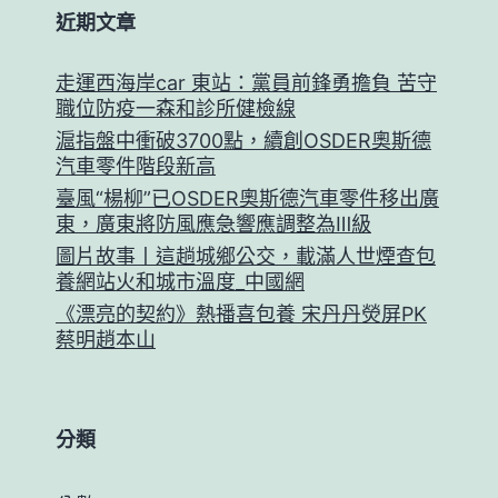
近期文章
走運西海岸car 東站：黨員前鋒勇擔負 苦守
職位防疫一森和診所健檢線
滬指盤中衝破3700點，續創OSDER奧斯德
汽車零件階段新高
臺風“楊柳”已OSDER奧斯德汽車零件移出廣
東，廣東將防風應急響應調整為Ⅲ級
圖片故事丨這趟城鄉公交，載滿人世煙查包
養網站火和城市溫度_中國網
《漂亮的契約》熱播喜包養 宋丹丹熒屏PK
蔡明趙本山
分類