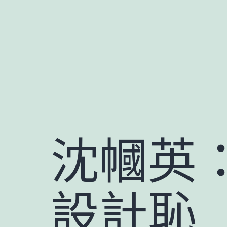
跳
至
主
要
內
容
沈幗英：
設計恥