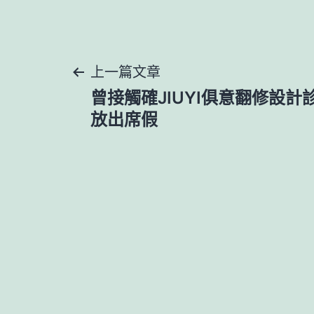
文
上一篇文章
曾接觸確JIUYI俱意翻修設計
章
放出席假
導
覽