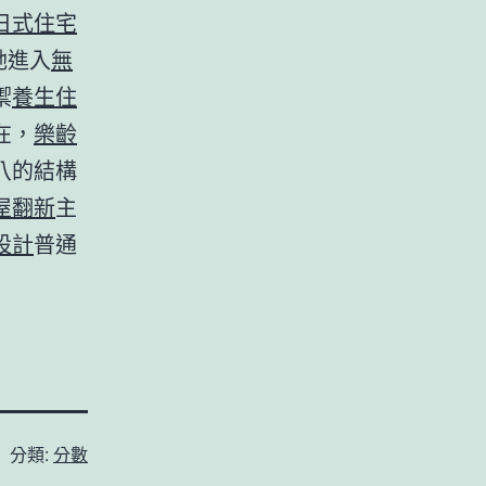
日式住宅
她進入
無
禦
養生住
在，
樂齡
八的結構
屋翻新
主
設計
普通
分類:
分數