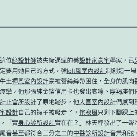
這位
綠設計師
被失衡逼瘋的美
設計家豪宅
學家，已
定要用她自己的方式，強
loft風室內設計
制創造一場
牛土
禪風室內設計
豪被蕾絲絲帶困住，全身的肌肉
痙攣，他那張純金箔信用卡也發出哀嚎。摩羯座們
計
止
會所設計
了原地踏步，他
大直室內設計
們感到
宅設計
自己的襪子被吸走了，
侘寂風
只剩下腳踝上
。「實
身心診所設計
實在在？」林天秤發出了一聲
尾音甚至都符合三分之二的
中醫診所設計
音樂和弦