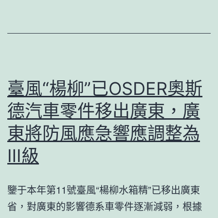
一
破
森
3700
和
點，
診
續
所
創
臺風“楊柳”已OSDER奧斯
健
OSDER
檢
德汽車零件移出廣東，廣
奧
線
斯
東將防風應急響應調整為
德
Ⅲ級
汽
車
鑒于本年第11號臺風“楊柳水箱精”已移出廣東
零
省，對廣東的影響德系車零件逐漸減弱，根據
件