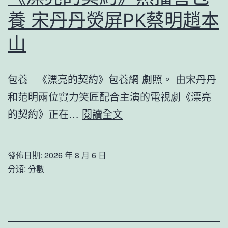
交，
整
養 宋丹丹熒屏PK蔡明趙本
載
為
滿
山
Ⅲ
人
級
世
包養 《漂亮的契約》包養網 劇照。 由宋丹丹
煙
和范明兩位實力笑匠配合主演的電視劇《漂亮
查
《漂
的契約》正在…
閱讀全文
包
亮
養
的
發佈日期:
2026 年 8 月 6 日
網
契
分類:
分數
站
約》
火
熱
和
播