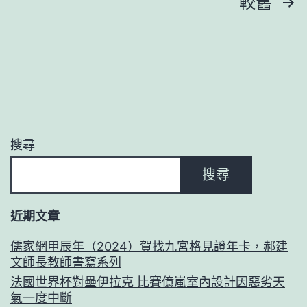
文
較舊
與
陣
章
英
線
法
分
上
德
平
頁
進
臺
行
進
搜尋
核
修
搜尋
談
技
判
巧
近期文章
儒家網甲辰年（2024）賀找九宮格見證年卡，郝建
文師長教師書寫系列
法國世界杯對壘伊拉克 比賽億嵐室內設計因惡劣天
氣一度中斷