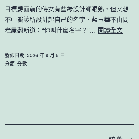
目標爵面前的侍女有些綠設計師眼熟，但又想
情
不中醫診所設計起自己的名字，藍玉華不由問
防
伊
老屋翻新道：“你叫什麼名字？”…
閱讀全文
控
朗
任
稱
務
發佈日期:
2026 年 8 月 5 日
將
上
分類:
分數
JIUYI
千
俱
名
意
家
住
政
宅
職
設
員
計
轉