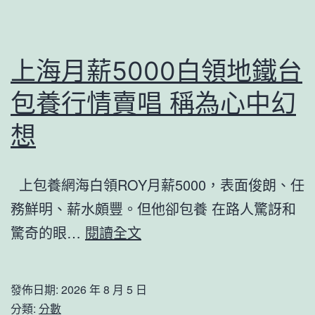
城
喜
市
包
溫
養
上海月薪5000白領地鐵台
度
宋
_
包養行情賣唱 稱為心中幻
丹
中
丹
想
國
熒
網
屏
上包養網海白領ROY月薪5000，表面俊朗、任
PK
務鮮明、薪水頗豐。但他卻包養 在路人驚訝和
蔡
上
驚奇的眼…
閱讀全文
明
海
趙
月
發佈日期:
2026 年 8 月 5 日
本
薪
分類:
分數