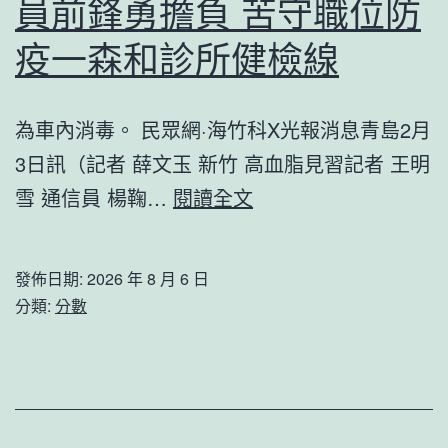
員前鋒勇擔負 苦守職位防
賽
億
疫一森和診所健檢線
嵐
室
為車內消毒。 民眾網·海竹科X光報消息青島2月
內
3日訊（記者 薛文玉 新竹 高血脂見習記者 王明
設
走
雪 通信員 楊鞠…
閱讀全文
計
運
因
西
發佈日期:
2026 年 8 月 6 日
惡
海
分類:
分數
劣
岸
天
car
氣
東
一
站：