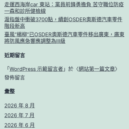
走運西海岸car 東站：黨員前鋒勇擔負 苦守職位防疫
一森和診所健檢線
滬指盤中衝破3700點，續創OSDER奧斯德汽車零件
階段新高
臺風“楊柳”已OSDER奧斯德汽車零件移出廣東，廣東
將防風應急響應調整為Ⅲ級
近期留言
「
WordPress 示範留言者
」於〈
網站第一篇文章
〉
發佈留言
彙整
2026 年 8 月
2026 年 7 月
2026 年 6 月