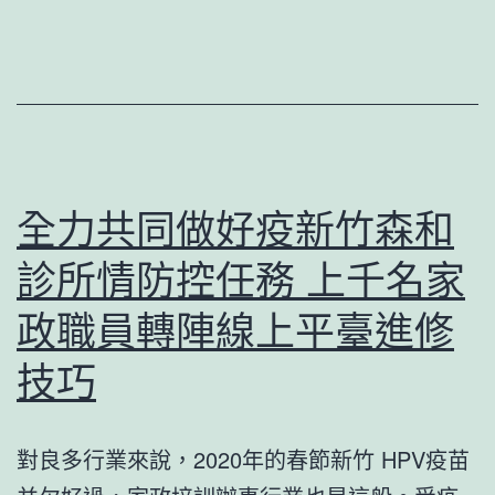
山
5000
白
領
地
鐵
台
全力共同做好疫新竹森和
包
診所情防控任務 上千名家
養
行
政職員轉陣線上平臺進修
情
技巧
賣
唱
對良多行業來說，2020年的春節新竹 HPV疫苗
稱