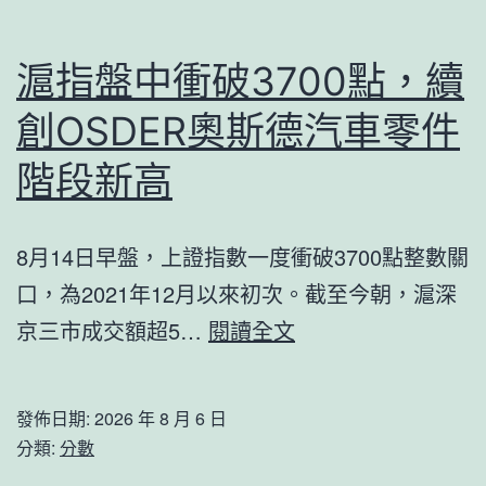
度
黨
中
員
滬指盤中衝破3700點，續
斷
前
創OSDER奧斯德汽車零件
鋒
勇
階段新高
擔
負
8月14日早盤，上證指數一度衝破3700點整數關
苦
口，為2021年12月以來初次。截至今朝，滬深
守
滬
京三市成交額超5…
閱讀全文
職
指
位
盤
發佈日期:
2026 年 8 月 6 日
防
中
分類:
分數
疫
衝