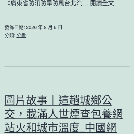
臺
《廣東省防汛防旱防風台北汽…
閱讀全文
階
風
段
“楊
新
發佈日期:
2026 年 8 月 6 日
柳”
分類:
分數
高
已
OSDE
奧
斯
德
汽
圖片故事丨這趟城鄉公
車
交，載滿人世煙查包養網
零
件
站火和城市溫度_中國網