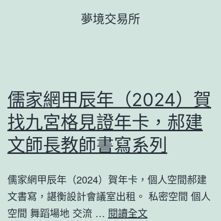
跳
夢境交易所
至
主
要
內
容
儒家網甲辰年（2024）賀
找九宮格見證年卡，郝建
文師長教師書寫系列
儒家網甲辰年（2024）賀年卡，個人空間郝建
文書寫，諶衡設計會議室出租。 私密空間 個人
儒
空間 舞蹈場地 交流 …
閱讀全文