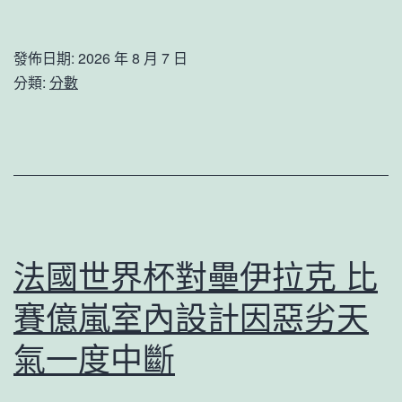
家
網
發佈日期:
2026 年 8 月 7 日
甲
分類:
分數
辰
年
（2024）
賀
找
九
法國世界杯對壘伊拉克 比
宮
賽億嵐室內設計因惡劣天
格
見
氣一度中斷
證