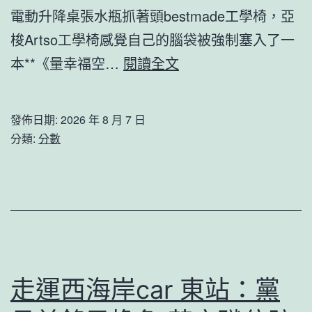
年
電動升降桌張水瓶抓著頭bestmade工學椅，亞
卡，
梭Artso工學椅感覺自己的腦袋被強制塞入了一
郝
法
本**《量幸福空…
閱讀全文
建
國
文
世
發佈日期:
2026 年 8 月 7 日
師
界
分類:
分數
長
杯
教
對
師
壘
書
伊
寫
拉
系
克
走運西海岸car 東站：黨
列
比