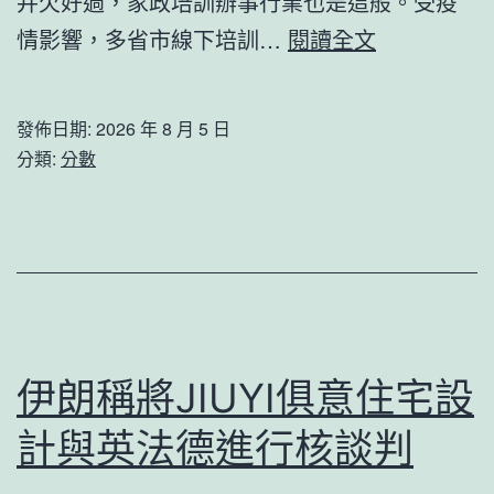
并欠好過，家政培訓辦事行業也是這般。受疫
為
全
情影響，多省市線下培訓…
閱讀全文
心
力
中
共
幻
發佈日期:
2026 年 8 月 5 日
同
分類:
分數
想
做
好
疫
新
竹
森
伊朗稱將JIUYI俱意住宅設
和
計與英法德進行核談判
診
所