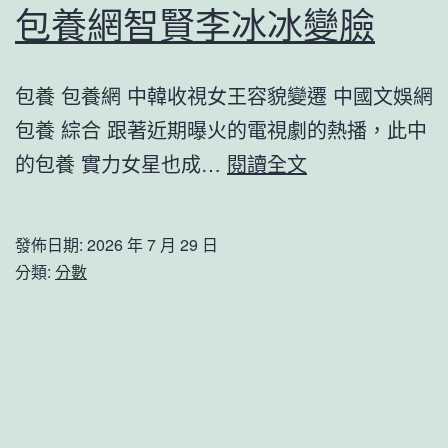
交
包養網智賢李冰冰變臉
相
輝
包養 包養網 中韓收視女王容貌變遷 中國文娛網
映
包養 綜合 跟著近期曝火的電視劇的熱播，此中
陜
中
的包養 實力女星也成…
閱讀全文
西
韓
黃
收
發佈日期:
2026 年 7 月 29 日
河
視
分類:
分數
壺
女
口
王
瀑
容
布
貌
美
變