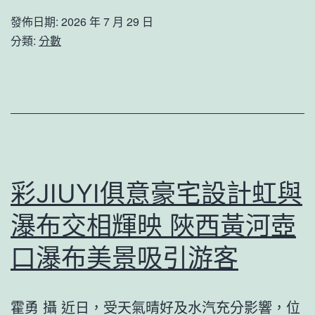
伴
電
發佈日期:
2026 年 7 月 29 日
侶
視
分類:
分數
台
劇
包
存
養
案
經
公
驗,
示：
煙
女
彩JIUYI俱意豪宅設計虹與
臺
喜
消
瀑布交相輝映 陜西黃河壺
包
息
養
口瀑布美景吸引游客
價
格
霍勇 攝 近日，受天氣晴好及水汽充分影響，位