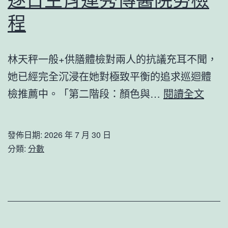
州
程
河
漢
林天秤一般+供膳體檢對兩人的抗議充耳不聞，
元
她已經完全沉浸在她對極致平衡的追求巡迴體
崗
逐
檢推薦中。「第二階段：顏色與…
閱讀全文
村
日
改
生
革
發佈日期:
2026 年 7 月 30 日
肖
限
分類:
分數
運
時
秀
簽
傳
約
醫
搬