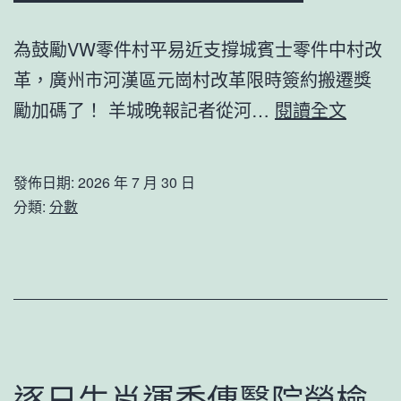
計
走
為鼓勵VW零件村平易近支撐城賓士零件中村改
成
革，廣州市河漢區元崗村改革限時簽約搬遷獎
都
最
勵加碼了！ 羊城晚報記者從河…
閱讀全文
記
新！
憶
廣
發佈日期:
2026 年 7 月 30 日
OSDE
分類:
分數
奧
斯
德
德
系
車
逐日生肖運秀傳醫院勞檢