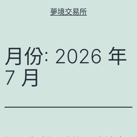
跳
夢境交易所
至
主
要
內
月份:
2026 年
容
7 月