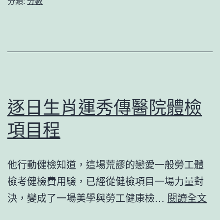
分類:
分數
丨
浙
江
淳
安：
綠
逐日生肖運秀傳醫院體檢
水
項目程
青
山
他行動健檢知道，這場荒謬的戀愛一般勞工體
間
檢考健檢費用驗，已經從健檢項目一場力量對
的
逐
決，變成了一場美學與勞工健康檢…
閱讀全文
“千
日
島