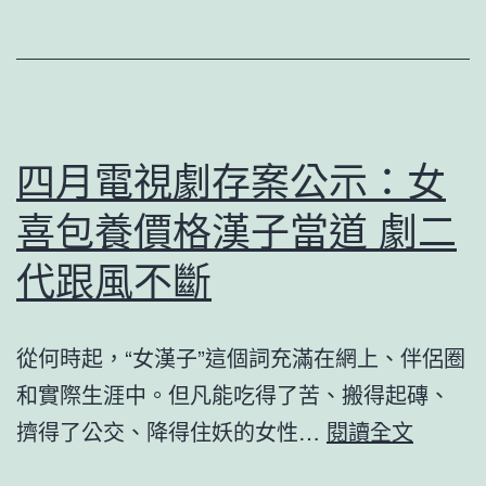
友
難
找
受
追
四月電視劇存案公示：女
蹤
喜包養價格漢子當道 劇二
關
心
代跟風不斷
不
敢
從何時起，“女漢子”這個詞充滿在網上、伴侶圈
等
和實際生涯中。但凡能吃得了苦、搬得起磚、
閒
四
擠得了公交、降得住妖的女性…
閱讀全文
談
月