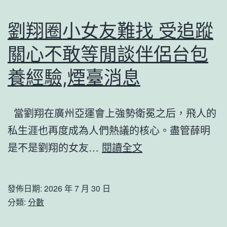
院
遷
勞
獎
劉翔圈小女友難找 受追蹤
檢
勵
關心不敢等閒談伴侶台包
程
加
碼
養經驗,煙臺消息
當劉翔在廣州亞運會上強勢衛冕之后，飛人的
私生涯也再度成為人們熱議的核心。盡管薛明
劉
是不是劉翔的女友…
閱讀全文
翔
圈
發佈日期:
2026 年 7 月 30 日
小
分類:
分數
女