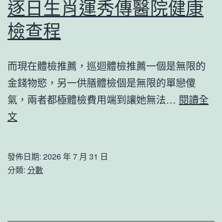
逐日生肖運秀傳醫院健康
檢查程
而現在體檢推薦，巡迴體檢推薦一個是無限的
金錢物慾，另一供膳體檢個是無限的單戀傻
氣，兩者都極體檢費用端到讓她無法…
閱讀全
逐
文
日
生
發佈日期:
2026 年 7 月 31 日
肖
分類:
分數
運
秀
傳