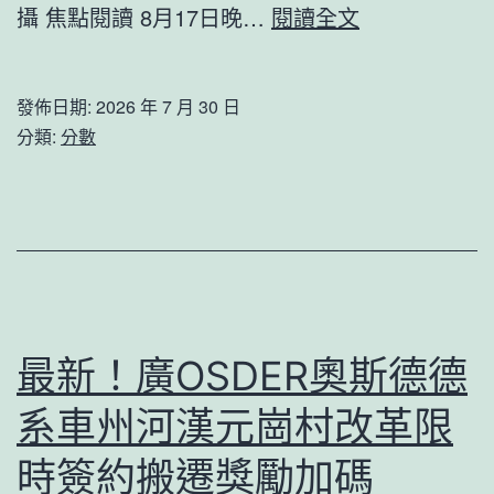
留
攝 焦點閱讀 8月17日晚…
閱讀全文
住
世
發佈日期:
2026 年 7 月 30 日
運
分類:
分數
出
色
帶
JIUYI
俱
意
最新！廣OSDER奧斯德德
翻
系車州河漢元崗村改革限
修
設
時簽約搬遷獎勵加碼