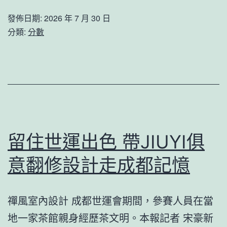
生
湖
發佈日期:
2026 年 7 月 30 日
肖
之
分類:
分數
運
城”
秀
_
傳
甜
醫
心
院
查
體
包
留住世運出色 帶JIUYI俱
檢
養
意翻修設計走成都記憶
項
網
目
中
禪風室內設計 成都世運會期間，參賽人員在當
程
國
地一家茶館親身經歷茶文明。本報記者 宋豪新
網