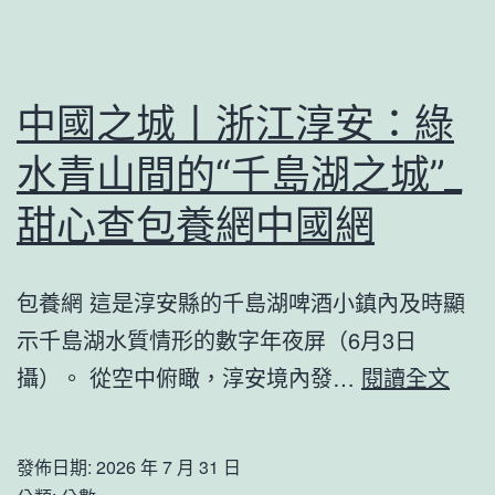
醫
院
健
中國之城丨浙江淳安：綠
康
水青山間的“千島湖之城”_
檢
查
甜心查包養網中國網
程
包養網 這是淳安縣的千島湖啤酒小鎮內及時顯
示千島湖水質情形的數字年夜屏（6月3日
中
攝）。 從空中俯瞰，淳安境內發…
閱讀全文
國
之
發佈日期:
2026 年 7 月 31 日
城