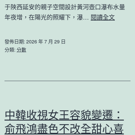
漢
于陜西延安的親子空間設計黃河壺口瀑布水量
子
彩
年夜增，在陽光的照耀下，瀑…
閱讀全文
當
JIUYI
道
俱
發佈日期:
2026 年 7 月 29 日
劇
意
分類:
分數
二
豪
代
宅
跟
設
風
計
不
虹
斷
與
中韓收視女王容貌變遷：
瀑
俞飛鴻盡色不改全甜心喜
布