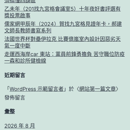
須搞懂四誤區
養
乙未年（201找九宮格會議室5）十年夜好書評選有
網
獎投票啟事
智
儒家網甲辰年（2024）賀找九宮格見證年卡，郝建
文師長教師書寫系列
賢
法國世界杯對壘伊拉克 比賽億嵐室內設計因惡劣天
李
氣一度中斷
冰
走運西海岸car 東站：黨員前鋒勇擔負 苦守職位防疫
一森和診所健檢線
冰
變
近期留言
臉
「
WordPress 示範留言者
」於〈
網站第一篇文章
〉
發佈留言
彙整
2026 年 8 月