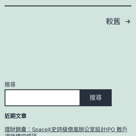
景
遷：
吸
俞
文
較舊
引
飛
章
游
鴻
客
盡
分
色
頁
不
改
搜尋
全
搜尋
甜
心
近期文章
喜
包
理財錦囊：SpaceX史詩級億嵐辦公室設計IPO 散戶