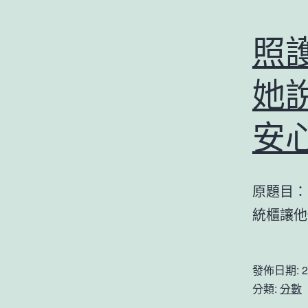
照
她
安
原題目：
統櫃讓他
發佈日期:
2
分類:
分數