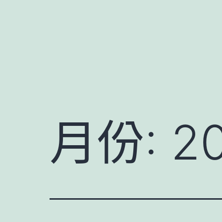
跳
至
主
要
內
容
月份:
2