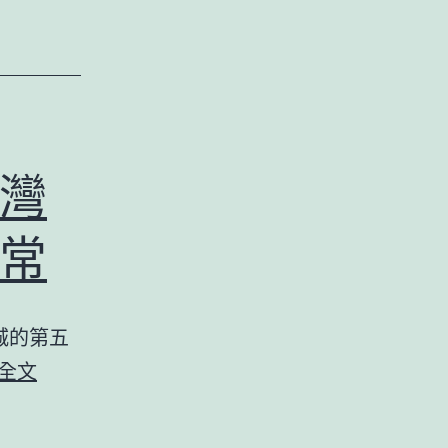
海
默
病
患
者
灣
6
年，
常
她
說：
城的第五
“我
第
全文
的
五
職
屆
責，