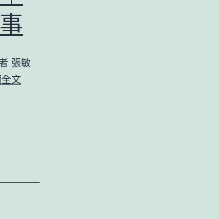
泉
憶
事
源
殺
防
手”
者 張敏
治
進
讀全文
箭
修
在
停
弦
止
上
森
和
診
所
體