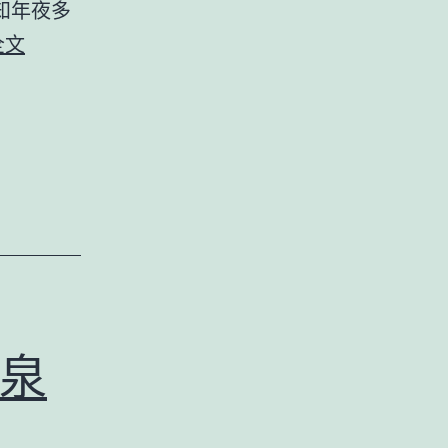
知年夜多
讓
樂
全文
藝
安
術
康
滋
｜
潤
這
日
種
常
病
今
朝
仍
泉
“無
解”，