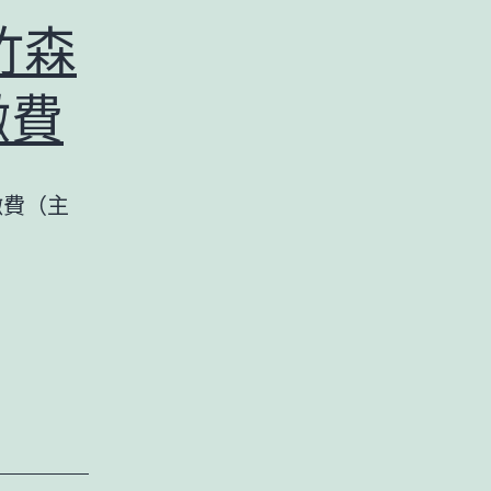
檢
竹森
時
｜
繳費
習
近
繳費（主
平
總
書
記
和
四
川
的