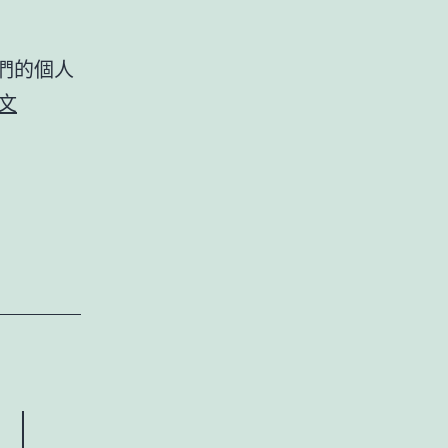
近
1700
他們的個人
新
個
文
竹
人
森
工
和
作
診
病
所
新
萬
竹
患
森
者
和
面
診
對
｜
所
“記