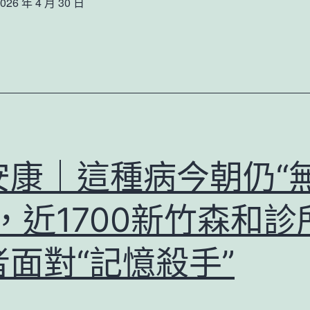
026 年 4 月 30 日
安康｜這種病今朝仍“
，近1700新竹森和診
者面對“記憶殺手”