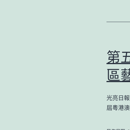
第
區
光亮日報
屆粵港澳