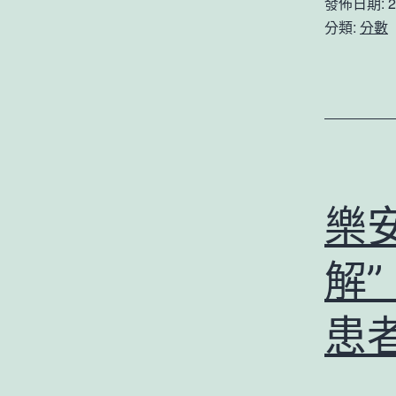
發佈日期:
2
分類:
分數
樂
解”
患