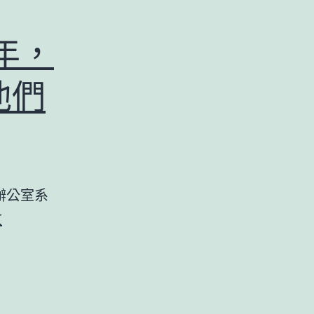
年，
他們
辦公室系
照
文
護
阿
爾
茨