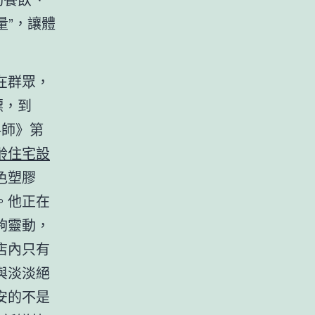
量”，讓體
在群眾，
標，到
料師》第
齡住宅設
色塑膠
。他正在
夠靈動，
店內只有
與淡淡絕
安的不是