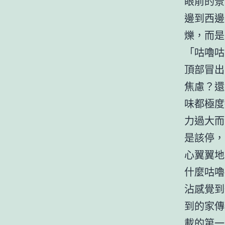
眼前的景
邊到西邊
爍，而是
「咕嚕咕
頂部冒出
焦慮？還
味都極度
力過大而
是該停，
心翼翼地
什麼咕嚕
沾感覺到
到的家傳
載的第一