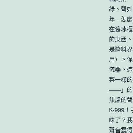
綠、聲如
年…怎麼
在舊冰櫃
的東西。
是醬料界
用）。保
儀器。這
菜一樣的
——」的
焦慮的聲
K-99
味了？我
聲音震得