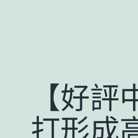
跳
至
主
要
內
容
【好評
打形成