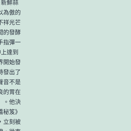
。新鮮蒜
以為傲的
不祥光芒
間的發酵
手指彈一
神上達到
界開始發
時發出了
聲音不是
良的胃在
」。他決
醬秘笈》
，立刻被