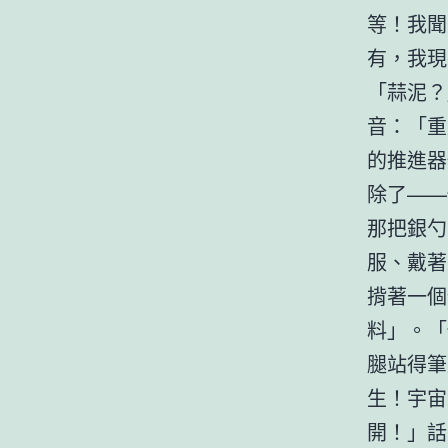
等！我聞
有，我現
「蒜泥？
音：「重
的推進器
除了——
那把銀勺
服、戴著
揹著一個
料」。「
腿站得筆
生！宇宙
開！」話