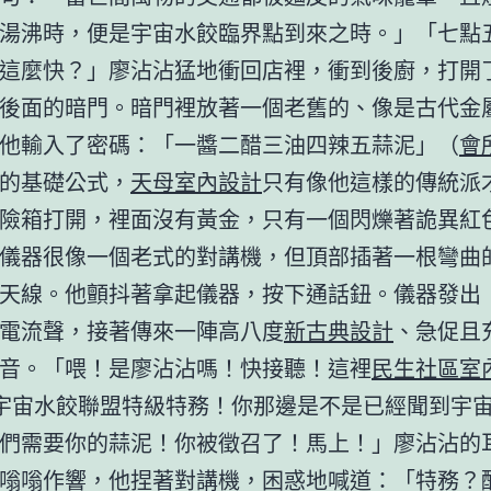
湯沸時，便是宇宙水餃臨界點到來之時。」「七點
這麼快？」廖沾沾猛地衝回店裡，衝到後廚，打開
後面的暗門。暗門裡放著一個老舊的、像是古代金
他輸入了密碼：「一醬二醋三油四辣五蒜泥」（
會
的基礎公式，
天母室內設計
只有像他這樣的傳統派
險箱打開，裡面沒有黃金，只有一個閃爍著詭異紅
儀器很像一個老式的對講機，但頂部插著一根彎曲
天線。他顫抖著拿起儀器，按下通話鈕。儀器發出
電流聲，接著傳來一陣高八度
新古典設計
、急促且
音。「喂！是廖沾沾嗎！快接聽！這裡
民生社區室
9！宇宙水餃聯盟特級特務！你那邊是不是已經聞到宇
們需要你的蒜泥！你被徵召了！馬上！」廖沾沾的
嗡嗡作響，他捏著對講機，困惑地喊道：「特務？