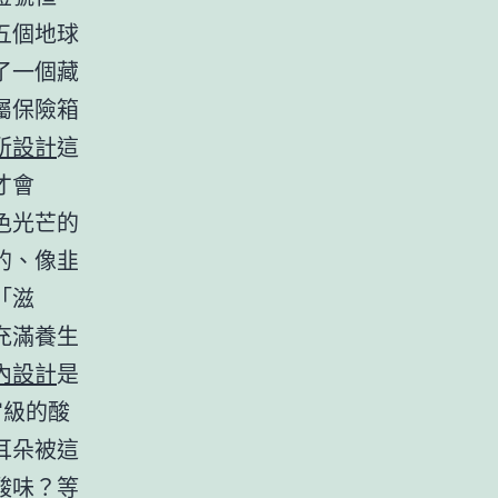
五個地球
了一個藏
屬保險箱
所設計
這
才會
色光芒的
的、像韭
「滋
充滿養生
內設計
是
宙級的酸
耳朵被這
酸味？等