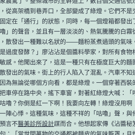
象震驚了。整條城市的主幹道上，數百個交通信號
，從高架橋到巷弄口，全部變成了綠燈。它們不是
固定在「通行」的狀態，同時，每一個燈箱都發出
嚕」的聲音，並且有一層淡淡的、熱氣騰騰的白霧
，散發出一種難以名狀的——麵粉蒸煮過頭的氣味
是過度發酵？」廖沾沾是個醬料學家，對所有食物
敏感。他聞出來了，這是一種只有在極度巨大的麵
散發出的氣味。街上的行人陷入了混亂。汽車不知
因為無論從哪個方向看，都是綠燈。一個穿著西裝
把車停在路中央，搖下車窗，對著紅綠燈大喊：「
咕嚕？你倒是紅一下啊！我要向左轉！綠燈沒用啊
一陣心悸。這種氣味，這種不祥的「咕嚕」聲，與
預言不
醫美診所設計
謀而合。他想起家傳《沾醬秘
句：「當世間萬物的交通都被麵皮的氣味籠罩，且