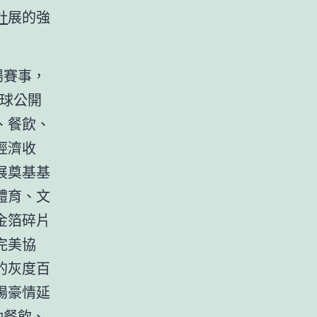
計
展的強
場賽事，
網球公開
、餐飲、
經濟收
展奠基基
體育、文
金箔碎片
完美協
的灰度百
場豪情延
動餐飲、