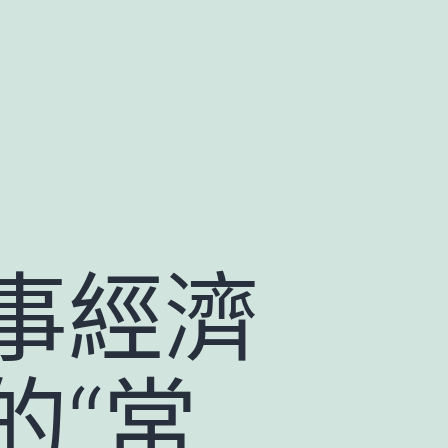
事經濟
的“常