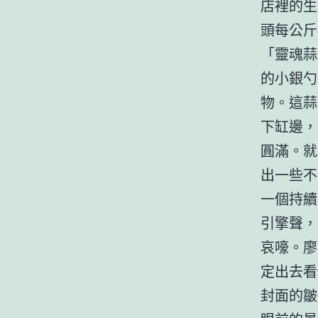
店裡的生
頭每公斤
「靈魂蒜
的小銀勺
物。這蒜
下缸邊，
圓滿。就
出一些不
一個持續
引擎聲，
哀嚎。廖
定出去看
封面的皺