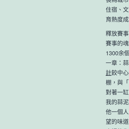
住宿、文
育熱度成
釋放賽事
賽事的魂
1300
一章：蒜
計
餃中心
棚，與「
對著一缸
我的蒜泥
他一個人
望的味道