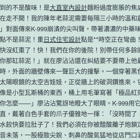
到的不是酸味！是
大直室內設計
麵粉過度膨脹的焦
在走不開！我的陳年老蒜泥需要每隔三小時的溫和
」對面傳來K-999崩潰的尖叫聲，帶著濃濃的中藥
點不是蒜泥！重
日式住宅設計
點是**時空正在彎曲！
快沒紅棗了！快！我們在你的後院！別帶任何多餘
你那缸蒜泥！」就在廖沾沾還在糾結要不要帶上他
時，外面的牆壁傳來一聲巨大的撞擊。一個穿著黑
太陽眼鏡的太空吉娃娃，正從牆上的破洞鑽進來。
像是小型瓦斯桶的東西，桶上用毛筆寫著「極品紅
你怎麼——」廖沾沾驚訝地瞪大了眼睛。K-999用
直，戴著白色手套的爪子優雅地一揮：「沒時間了
水餃快要拉肚子了！我們必須在你被醋酸離子炮鎖
音未落，一股極致尖銳、刺鼻的酸氣猛地從店門口