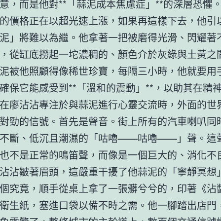
意，而是他對**「蒜泥成本焦慮症」**的深層恐懼
的價格正在以超光速上漲，如果再這樣下去，他引
泥」將難以為繼。他拿著一把被磨得光滑、閃耀著
，從缸底撈起一坨濃稠的、顏色介於灰綠與土黃之
泥被他照顧得像稀世珍寶，每隔三小時，他就要用
確保它能感受到**「溫和的震動」**，以助其在精
在廖沾沾專注於與蒜泥進行心靈交流時，外面的世
對勁的信號。首先是聲音。街上所有的汽車喇叭同
不斷、低沉且潮濕的「咕嚕——咕嚕——」聲。這
也不是正常的鳴笛聲，而像是一個巨大的、消化不
沾沾皺著眉頭，這嚴重干擾了他蒜泥的「寧靜冥想
個究竟，順手從桌上拿了一張髒兮兮的，印著《沾
衛生紙，塞進口袋以備不時之需。他一腳踏出店門