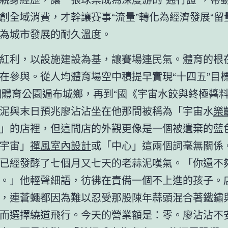
創全域消費，才幹讓賽事“流量”轉化為經濟發展“留
為城市發展的耐久溫度。
紅利，以設施建設為基，讓賽場連民氣。體育的根
在參與。從人均體育場空中積提早實現“十四五”目
余個體育公園遍布城鄉，再到“國《宇宙水餃與終極醬
泥與末日預兆廖沾沾坐在他那間被稱為「宇宙水
樂
」的店裡，但這間店的外觀更像是一個被遺棄的藍
宇宙」
禪風室內設計
或「中心」這兩個詞毫無關係
已經發酵了七個月又七天的老蒜泥嘆氣。「你還不
。」他輕聲細語，彷彿在責備一個不上進的孩子。
，連蒼蠅都因為難以忍受那股陳年蒜頭混合著鐵鏽
而選擇繞道飛行。今天的營業額是：零。廖沾沾不