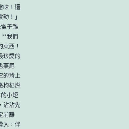
慮味！還
震動！」
味電子雜
**我們
的東西！
最珍愛的
色燕尾
它的背上
棗枸杞燃
它的小短
，沾沾先
定前離
灌入，伴