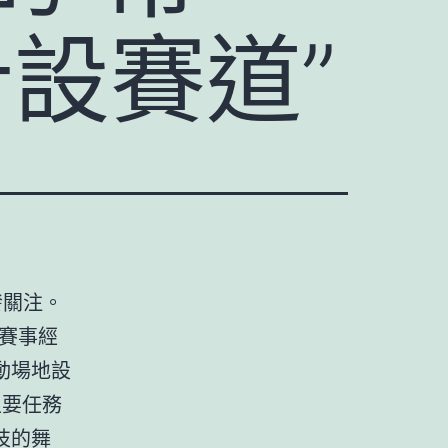
計設賽道”
發關注。
賽事經
動場地設
主要任務
技的舞