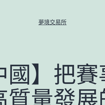
夢境交易所
中國】把賽
高質量發展