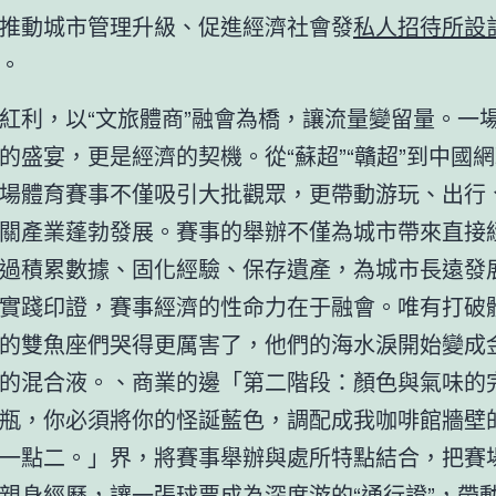
推動城市管理升級、促進經濟社會發
私人招待所設
。
紅利，以“文旅體商”融會為橋，讓流量變留量。一
的盛宴，更是經濟的契機。從“蘇超”“贛超”到中國
場體育賽事不僅吸引大批觀眾，更帶動游玩、出行
關產業蓬勃發展。賽事的舉辦不僅為城市帶來直接
過積累數據、固化經驗、保存遺產，為城市長遠發
實踐印證，賽事經濟的性命力在于融會。唯有打破
的雙魚座們哭得更厲害了，他們的海水淚開始變成
的混合液。、商業的邊「第二階段：顏色與氣味的
瓶，你必須將你的怪誕藍色，調配成我咖啡館牆壁
一點二。」界，將賽事舉辦與處所特點結合，把賽
親身經歷，讓一張球票成為深度游的“通行證”，帶