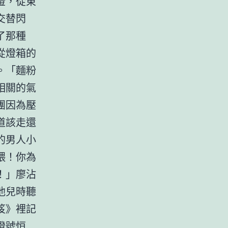
燈，從東
交替閃
了那種
從燈箱的
。「麵粉
相關的氣
團因為壓
道該走還
的男人小
喂！你為
！」廖沾
他兒時聽
笈》裡記
燈號恒