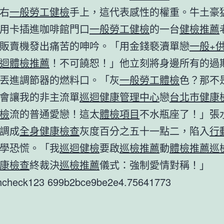
右
一般勞工健檢
手上，這代表感性的權重。牛土豪
用卡插進咖啡館門口
一般勞工健檢
的一台
健檢推薦
販賣機發出痛苦的呻吟。「用金錢褻瀆單戀
一般+
迴體檢推薦
！不可饒恕！」他立刻將身邊所有的過
丟進調節器的燃料口。「灰
一般勞工體檢
色？那不
會讓我的非主流單
巡迴健康管理中心
戀
台北巿健康
檢
流的普通愛戀！這太
體檢項目
不水瓶座了！」張
調成
全身健康檢查
灰度百分之五十一點二，陷入
行
學恐慌。「我
巡迴健檢
要啟
巡檢推薦
動
體檢推薦
巡
康檢查
終裁決
巡檢推薦
儀式：強制愛情對稱！」
thcheck123 699b2bce9be2e4.75641773