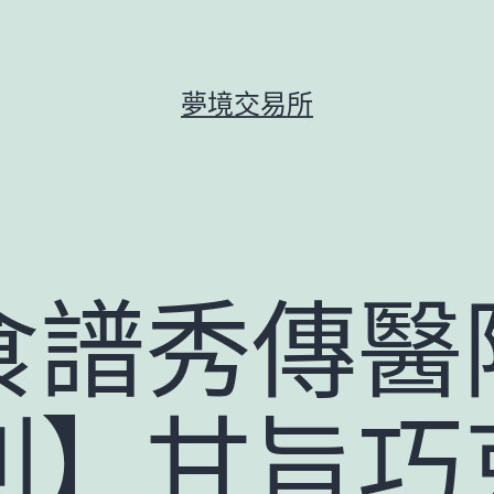
夢境交易所
食譜秀傳醫
列】甘旨巧