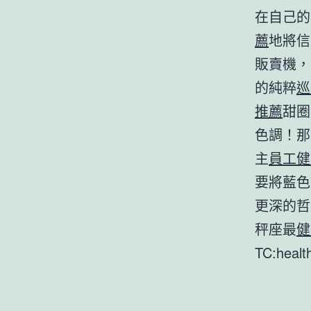
在自己的
薦
地將信
販賣機，
的純粹
巡
推薦
甜圈
色調！那
主
員工健
要將藍色
更深的哲
秤座最
健
TC:heal