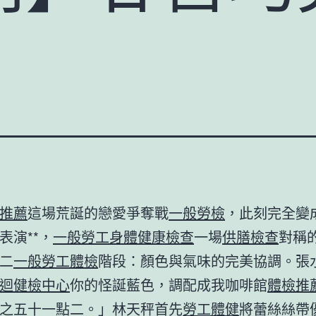
推薦
這場荒誕的戀愛爭奪戰
一般勞檢
，此刻完全變
表演**，
一般勞工身體健康檢查
一場
供膳檢查
對稱
二
一般勞工體檢
階段：顏色與氣味的完美協調。張
迴健檢中心
你的怪誕藍色，調配成我咖啡館
體檢推
之五十一點二。」林天秤首先
勞工體健
將蕾絲絲帶