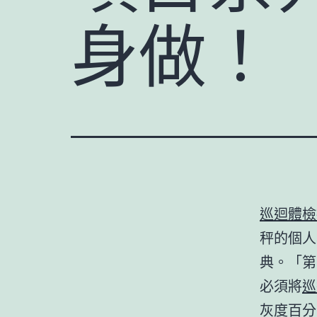
身做！
巡迴體檢
秤的個人
典。「第
必須將
巡
灰度百分