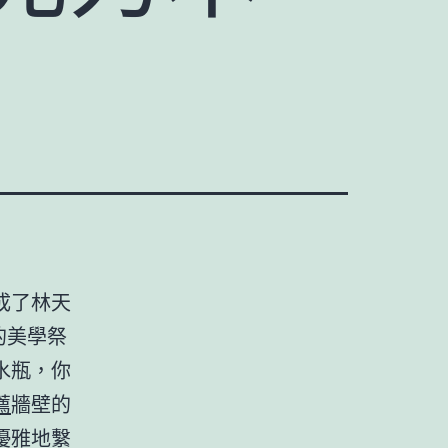
成了林天
的美學祭
水瓶，你
薦
牆壁的
優雅地繫