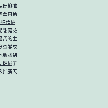
猛
健檢推
老舊自動
供膳體檢
期甜
健檢
是我的主
檢查
變成
水瓶聽到
動健檢
了
檢推薦
天