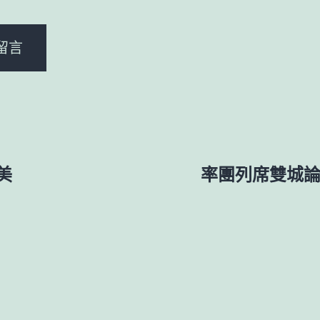
美
率團列席雙城論