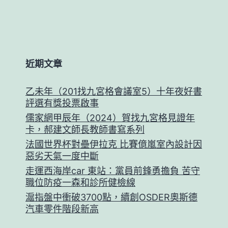
近期文章
乙未年（201找九宮格會議室5）十年夜好書
評選有獎投票啟事
儒家網甲辰年（2024）賀找九宮格見證年
卡，郝建文師長教師書寫系列
法國世界杯對壘伊拉克 比賽億嵐室內設計因
惡劣天氣一度中斷
走運西海岸car 東站：黨員前鋒勇擔負 苦守
職位防疫一森和診所健檢線
滬指盤中衝破3700點，續創OSDER奧斯德
汽車零件階段新高