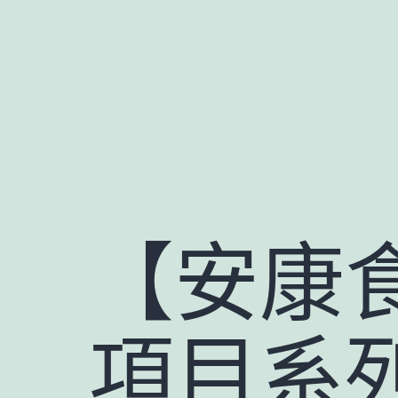
跳
至
主
要
內
容
【安康
項目系