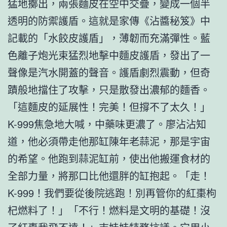
猛地擲出，兩張麵皮在空中交疊，變成一個半
透明的防禦護盾。這就是家傳《沾醬秘笈》中
記載的「水餃皮護盾」，薄韌而充滿彈性。藍
色離子炮光束猛烈地擊中麵皮護盾，發出了一
聲像是汽水開蓋的聲音。護盾劇烈震動，但奇
蹟般地擋住了攻擊，只是散發出濃郁的麵香。
「這麵皮的延展性！完美！但撐不了太久！」
K-999焦急地大喊，中藥味更濃了。廖沾沾知
道，他必須帶走他那缸陳年老蒜泥，那是宇宙
的希望。他跑到蒜泥缸前，使出他搬運食材的
全部力量，將那口比他還胖的缸抱起。「走！
K-999！我們要從後院逃跑！別再管你的紅棗枸
杞燃料了！」「不行！燃料是文明的基礎！沒