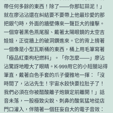
帶任何多餘的東西！除了——你那缸蒜泥！」
就在廖沾沾還在糾結要不要帶上他最珍愛的那
把銀勺時，外面的牆壁傳來一聲巨大的撞擊。
一個穿著黑色燕尾服、戴著太陽眼鏡的太空吉
娃娃，正從牆上的破洞鑽進來。它的背上揹著
一個像是小型瓦斯桶的東西，桶上用毛筆寫著
「極品紅棗枸杞燃料」。「你怎麼——」廖沾
沾驚訝地瞪大了眼睛。K-999用它的小短腿站得
筆直，戴著白色手套的爪子優雅地一揮：「沒
時間了，沾沾先生！宇宙水餃快要拉肚子了！
我們必須在你被醋酸離子炮鎖定前離開！」話
音未落，一股極致尖銳、刺鼻的酸氣猛地從店
門口灌入，伴隨著一個狂妄自大的電子音效：