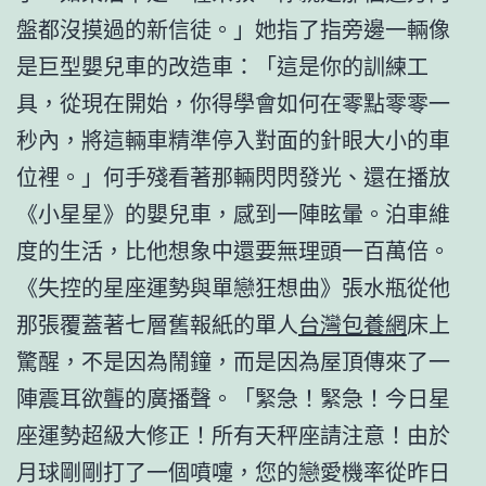
盤都沒摸過的新信徒。」她指了指旁邊一輛像
是巨型嬰兒車的改造車：「這是你的訓練工
具，從現在開始，你得學會如何在零點零零一
秒內，將這輛車精準停入對面的針眼大小的車
位裡。」何手殘看著那輛閃閃發光、還在播放
《小星星》的嬰兒車，感到一陣眩暈。泊車維
度的生活，比他想象中還要無理頭一百萬倍。
《失控的星座運勢與單戀狂想曲》張水瓶從他
那張覆蓋著七層舊報紙的單人
台灣包養網
床上
驚醒，不是因為鬧鐘，而是因為屋頂傳來了一
陣震耳欲聾的廣播聲。「緊急！緊急！今日星
座運勢超級大修正！所有天秤座請注意！由於
月球剛剛打了一個噴嚏，您的戀愛機率從昨日