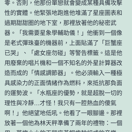
零。否則，他那份單戀就會變成某種具備攻擊
性的實體。他緊張地跑進他堆滿了星座圖表和
過期甜甜圈的地下室，那裡放著他的秘密武
器。「我需要星象學輔助儀！」他衝到一個像
是老式彈珠臺的機器前，上面貼滿了「巨蟹座
已哭」、「處女座勿碰」等警告標籤。這是他
用廢棄的唱片機和一個不知名的外星計算器改
造而成的「情感調節器」。他必須輸入一種極
具感染力的正面情緒作為燃料，來抵抗那負面
的運勢波。「水瓶座的優勢，就是超脫一切的
理性與冷靜…才怪！我只有一腔熱血的傻氣
啊！」他絕望地低吼。他看了一眼腳邊。那裡
放著一個他為林天秤準備了兩年的禮物：一個