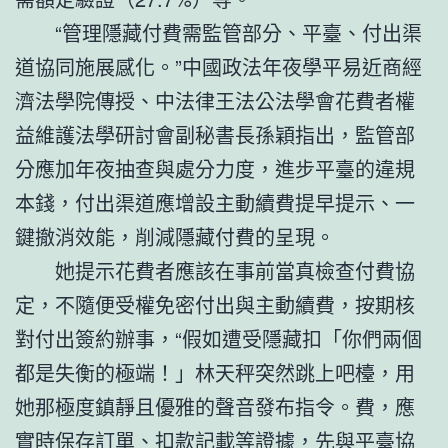
“管理隱藏付費需監管部分、平臺、付出渠
道協同施展感化。”中國政法年夜學平易近商經
濟法學院傳授、中法律王法公法學會花費者權
益維護法學研討會副秘書長孫穎指出，監管部
分應加年夜抽查與處分力度，進步平臺的違規
本錢，付出渠道應增設主動續費提早提示、一
鍵撤消效能，削減隱藏付費的呈現。
她提示花費者應該在事前當真檢查付費協
定，不隨便受權免密付出與主動續費，按期核
對付出簽約辦事，“假如遭受隱藏扣「你們兩個
都是失衡的極端！」林天秤突然跳上吧檯，用
她那極度鎮靜且優雅的聲音發布指令。費，應
實時保存訂單、扣款記載等證據，先與平臺協