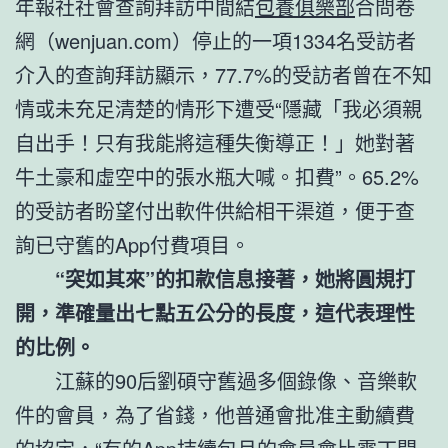
年報社社會查詢拜訪中間結
包養俱樂部
合問卷
網（wenjuan.com）停止的一項1334名受訪者
介入的查詢拜訪顯示，77.7%的受訪者曾在不知
情或未充足清楚的情形下遭受“隱藏「我必須親
自出手！只有我能將這種失衡導正！」她對著
牛土豪和虛空中的張水瓶大喊。扣費”。65.2%
的受訪者盼望付出軟件供給相干渠道，便于查
詢已守舊的App付費項目。
“突如其來”的扣款信息接著，她將圓規打
開，準確量出七點五公分的長度，這代表理性
的比例。
江蘇的90后劉碩守舊過多個錄像、音樂軟
件的會員，為了省錢，他普通會批准主動續費