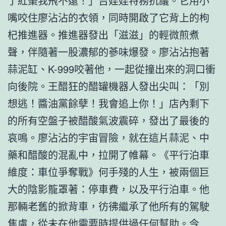
了紅棗我飛不遠！」吉娃娃特務抗議。它用小
嘴咬住廖沾沾的衣領，同時開啟了它背上的枸
杞推進器。推進器發出「滋滋」的輕微煎煮
聲，伴隨著一股濃郁的蔘味爆發。廖沾沾抱著
蒜泥缸、K-999咬著他，一起從撞出來的洞口衝
向後院。王醋狂的醋罐機器人發出尖叫：「別
想逃！醬油黨餘孽！我會追上你！」店內剩下
的所有空盤子被醋酸氣波震碎，發出了最後的
哀鳴。廖沾沾的宇宙冒險，就在這片蒜泥、中
藥和醋酸的混亂中，拉開了帷幕。《平行泊車
維度：車位爭奪戰》何手殘的人生，被兩個巨
大的陰影籠罩著：停車費，以及平行泊車。他
那輛老舊的掀背車，彷彿繼承了他所有的駕駛
焦慮，從未在他需要時提供過任何幫助。今