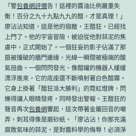
「警
包養網評價
告！這裡的醬油比例嚴重失
衡！百分之九十九點九九的醋，才是真理！」
廖沾沾知道，這是他的宿敵，王醋狂，已經找
上門了。他的宇宙冒險，被迫從他對蒜泥的焦
慮中，正式開始了。一個狂妄的影子佔滿了那
扇被撞破的牆門邊緣，光線一瞬間被極端的酸
氣扭曲。一個閃閃發光、像醋罐的機器人緩緩
漂浮進來，它的底座還不斷噴射著白色醋霧。
它身上掛著「醋狂派大勝利」的霓虹燈牌，閃
爍得讓人眼睛發疼，同時發出警報。王醋狂的
聲音再次
包養網
響起，這次帶著金屬回音的嘲
弄，刺耳得像是磨砂紙。「廖沾沾！你那充滿
腐敗氣味的蒜泥，是對醬料學的侮辱！必須淨