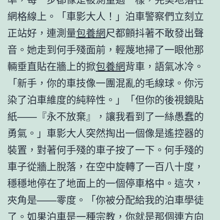
網格線上。「車影大人！」泊車警察們立刻立
正站好，連測量
包養網
尺都顫抖著不敢發出聲
音。她走到何手殘面前，輕蔑地掃了一眼他那
輛垂直貼在牆上的掀
包養網
背車，語氣冰冷。
「新手，你的車技像一團混亂的毛線球。你污
染了泊車維度的純粹性。」「但你的後視鏡貼
紙——『永不放棄』，讓我看到了一絲愚蠢的
勇氣。」車影大人突然掏出一個像是遙控器的
裝置，對著何手殘的車子按了一下。何手殘的
車子從牆上脫落，在空中旋轉了一百八十度，
穩穩地停在了地面上的一個停車格中。這次，
夾角是——零度。「你被分配給我的泊車學徒
了。如果泊車是一種宗教，你就是那個連方向