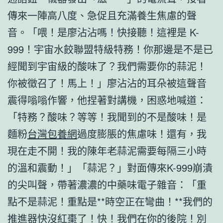
傳來一陣高八度、急促且充滿養生焦慮的聲
音。「喂！是廖沾沾嗎！快接聽！這裡是 K-
999！宇宙水餃聯盟特級特務！你那邊是不是已
經聞到宇宙級的酸味了？我們需要你的蒜泥！
你被徵召了！馬上！」廖沾沾的耳朵被這聲音
震得嗡嗡作響，他捏著對講機，困惑地喊道：
「特務？酸味？等等！我聞到的不是酸味！是
麵粉
台灣包養網
過度膨脹的焦慮味！還有，我
現在走不開！我的陳年老蒜泥需要每隔三小時
的溫和震動！」「蒜泥？」對面傳來K-999崩潰
的尖叫聲，帶著濃濃的中藥味電子雜音：「重
點不是蒜泥！重點是**時空正在彎曲！**我們的
推進器快沒紅棗了！快！我們在你的後院！別