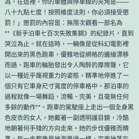
為，在這裡，你的車體與停車線的夾角是——
八十九點七度！按照維度法則，你必須接受懲
罰！」懲罰的內容是：無限次觀看一部名為
**《新手泊車七百次失敗集錦》的紀錄片，直到
哭泣為止。就在這時，一輛像是從科幻電影裡
開出來的黑色跑車，優雅地從網格的邊緣漂移
而過。跑車的輪胎發出令人陶醉的摩擦聲，它
以一種近乎蔑視重力的姿態，精準地停進了一
個只有它車身尺寸寬度的停車格中。那泊車的
過程就像一場舞蹈，流暢、完美，且毫無任何
多餘的動作**。跑車的駕駛座上走出一個全身黑
色皮衣的女人，她戴著一副透明護目鏡，冷酷
地朝著何手殘的方向走來。她的步伐優雅而精
準，每一步都像是被測量過一樣，完美地落在