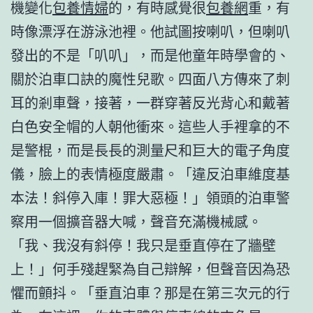
機變化
包養情婦
的，有時感覺很
包養網
重，有
時像漂浮在游泳池裡。他試圖按喇叭，但喇叭
發出的不是「叭叭」，而是他童年時學會的、
關於泊車口訣的魔性兒歌。四面八方傳來了刺
耳的剎車聲，接著，一群穿著反光背心和戴著
白色安全帽的人朝他衝來。這些人手裡拿的不
是警棍，而是長長的測量尺和巨大的電子角度
儀，臉上的表情極度嚴肅。「違反泊車維度基
本法！斜停入庫！罪大惡極！」領頭的泊車警
察用一個擴音器大喊，聲音充滿機械感。
「我、我沒有斜停！我只是垂直停在了牆壁
上！」何手殘趕緊為自己辯解，但聲音因為恐
懼而顫抖。「垂直泊車？那是在第三次元的行