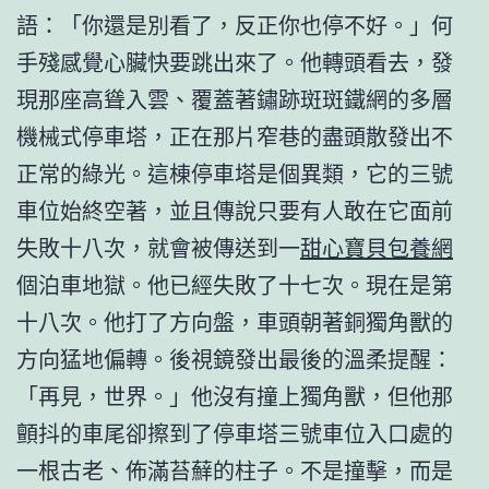
語：「你還是別看了，反正你也停不好。」何
手殘感覺心臟快要跳出來了。他轉頭看去，發
現那座高聳入雲、覆蓋著鏽跡斑斑鐵網的多層
機械式停車塔，正在那片窄巷的盡頭散發出不
正常的綠光。這棟停車塔是個異類，它的三號
車位始終空著，並且傳說只要有人敢在它面前
失敗十八次，就會被傳送到一
甜心寶貝包養網
個泊車地獄。他已經失敗了十七次。現在是第
十八次。他打了方向盤，車頭朝著銅獨角獸的
方向猛地偏轉。後視鏡發出最後的溫柔提醒：
「再見，世界。」他沒有撞上獨角獸，但他那
顫抖的車尾卻擦到了停車塔三號車位入口處的
一根古老、佈滿苔蘚的柱子。不是撞擊，而是