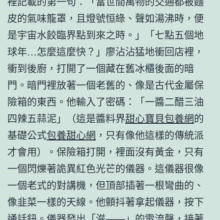
裡記載的第一句：「當世間萬物的交通都被麵
皮的氣味籠罩，且燈號恒綠、聲如湯沸時，便
是宇宙水餃臨界點到來之時。」「七點五個地
球年…怎麼這麼快？」廖沾沾猛地衝回店裡，
衝到後廚，打開了一個藏在舊冰櫃後面的暗
門。暗門裡放著一個老舊的、像是古代金屬保
險箱的東西。他輸入了密碼：「一醬二醋三油
四辣五蒜泥」（這是醬料界
甜心寶貝包養網
的
基礎公式
包養甜心網
，只有像他這樣的傳統派
才會用）。保險箱打開，裡面沒有黃金，只有
一個閃爍著詭異紅色光芒的儀器。這儀器很像
一個老式的對講機，但頂部插著一根彎曲的、
像韭菜一樣的天線。他顫抖著拿起儀器，按下
通話鈕。儀器發出「滋——」的電流聲，接著