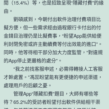
閱（15.4%）等，也是招致呈現“隱藏付費”的緣
由。
劉碩感到，今朝付出軟件治理付費項目比
擬方便，但一些需求經由過程銀行卡付出的付
金錢目治理仍是比擬費事，“盼望App能供給便
利封閉免密或許主動續費等付出效能的進口”。
同時，他等待相干部分加大力度監管，“對違規
的App停止更嚴格的處分”。
“我之前找客服申述，必需得轉接人工客服
才幹處置。”馮蕊盼望能有更便捷的申述渠道，
處理用戶的后顧之憂。
管理App“隱藏扣費”題目，大師有哪些等
待？65.2%的受訪者盼望付出軟件供給相干渠