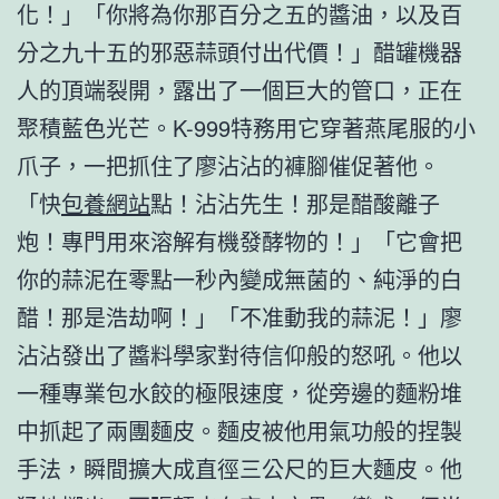
化！」「你將為你那百分之五的醬油，以及百
分之九十五的邪惡蒜頭付出代價！」醋罐機器
人的頂端裂開，露出了一個巨大的管口，正在
聚積藍色光芒。K-999特務用它穿著燕尾服的小
爪子，一把抓住了廖沾沾的褲腳催促著他。
「快
包養網站
點！沾沾先生！那是醋酸離子
炮！專門用來溶解有機發酵物的！」「它會把
你的蒜泥在零點一秒內變成無菌的、純淨的白
醋！那是浩劫啊！」「不准動我的蒜泥！」廖
沾沾發出了醬料學家對待信仰般的怒吼。他以
一種專業包水餃的極限速度，從旁邊的麵粉堆
中抓起了兩團麵皮。麵皮被他用氣功般的捏製
手法，瞬間擴大成直徑三公尺的巨大麵皮。他