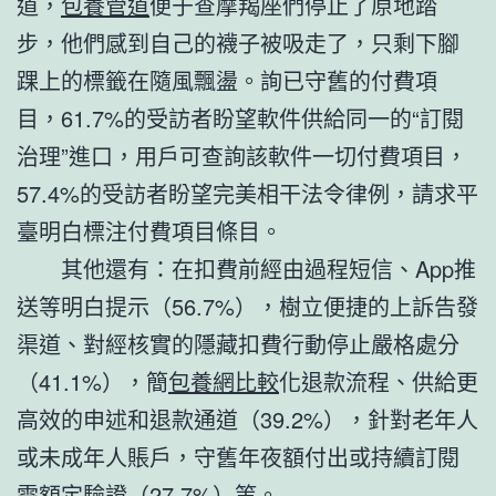
道，
包養管道
便于查摩羯座們停止了原地踏
步，他們感到自己的襪子被吸走了，只剩下腳
踝上的標籤在隨風飄盪。詢已守舊的付費項
目，61.7%的受訪者盼望軟件供給同一的“訂閱
治理”進口，用戶可查詢該軟件一切付費項目，
57.4%的受訪者盼望完美相干法令律例，請求平
臺明白標注付費項目條目。
其他還有：在扣費前經由過程短信、App推
送等明白提示（56.7%），樹立便捷的上訴告發
渠道、對經核實的隱藏扣費行動停止嚴格處分
（41.1%），簡
包養網比較
化退款流程、供給更
高效的申述和退款通道（39.2%），針對老年人
或未成年人賬戶，守舊年夜額付出或持續訂閱
需額定驗證（27.7%）等。