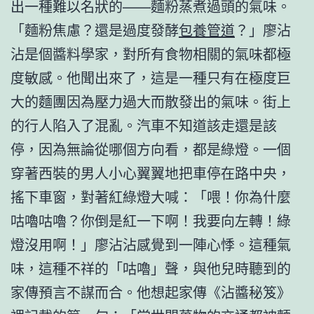
出一種難以名狀的——麵粉蒸煮過頭的氣味。
「麵粉焦慮？還是過度發酵
包養管道
？」廖沾
沾是個醬料學家，對所有食物相關的氣味都極
度敏感。他聞出來了，這是一種只有在極度巨
大的麵團因為壓力過大而散發出的氣味。街上
的行人陷入了混亂。汽車不知道該走還是該
停，因為無論從哪個方向看，都是綠燈。一個
穿著西裝的男人小心翼翼地把車停在路中央，
搖下車窗，對著紅綠燈大喊：「喂！你為什麼
咕嚕咕嚕？你倒是紅一下啊！我要向左轉！綠
燈沒用啊！」廖沾沾感覺到一陣心悸。這種氣
味，這種不祥的「咕嚕」聲，與他兒時聽到的
家傳預言不謀而合。他想起家傳《沾醬秘笈》