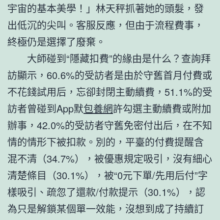
宇宙的基本美學！」林天秤抓著她的頭髮，發
出低沉的尖叫。客服反應，但由于流程費事，
終極仍是選擇了廢棄。
大師碰到“隱藏扣費”的緣由是什么？查詢拜
訪顯示，60.6%的受訪者是由於守舊首月付費或
不花錢試用后，忘卻封閉主動續費，51.1%的受
訪者曾碰到App默
包養網
許勾選主動續費或附加
辦事，42.0%的受訪者守舊免密付出后，在不知
情的情形下被扣款。別的，平臺的付費提醒含
混不清（34.7%），被優惠規定吸引，沒有細心
清楚條目（30.1%），被“0元下單/先用后付”字
樣吸引、疏忽了還款/付款提示（30.1%），認
為只是解鎖某個單一效能，沒想到成了持續訂