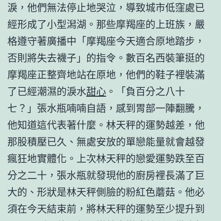
淚，他們無法停止地哭泣，導致城市低窪處已
經形成了小型潟湖。那些摩羯座的上班族，嚴
格遵守著廣播中「摩羯座今天適合原地踏步，
否則將失去襪子」的指令。數百名西裝筆挺的
摩羯座正整齊地站在原地，他們的鞋子裡裝滿
了已經潮濕的淚水
甜心
。「負百分之八十
七？」張水瓶喃喃自語，感到胃部一陣翻騰，
他知道這代表著什麼。林天秤的運勢越差，他
那股積壓已久、無處安放的單戀能量就會越發
瘋狂地實體化。上次林天秤的戀愛運勢跌至百
分之二十，張水瓶就發現他的廚房裡長滿了巨
大的、形狀是林天秤側臉的粉紅色蘑菇。他必
須在今天結束前，將林天秤的運勢至少提升到