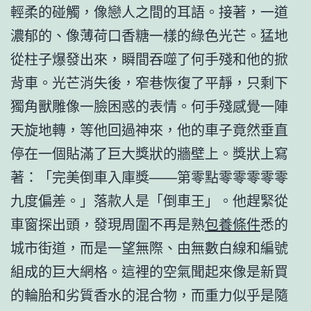
輕柔的碰觸，像戀人之間的耳語。接著，一道
濃郁的、像薄荷口香糖一樣的綠色光芒。猛地
從柱子爆發出來，瞬間吞噬了何手殘和他的掀
背車。光芒消失後，窄巷恢復了平靜，只剩下
獨角獸雕像一臉困惑的表情。何手殘感覺一陣
天旋地轉，等他回過神來，他的車子竟然垂直
停在一個貼滿了巨大獎狀的牆壁上。獎狀上寫
著：「完美倒車入庫獎——第零點零零零零零
九度偏差。」落款人是「倒車王」。他趕緊從
車窗探出頭，發現周圍不再是熟
包養條件
悉的
城市街道，而是一望無際、由無數白線和編號
組成的巨大網格。這裡的空氣聞起來像是新買
的輪胎和劣質香水的混合物，而重力似乎是隨