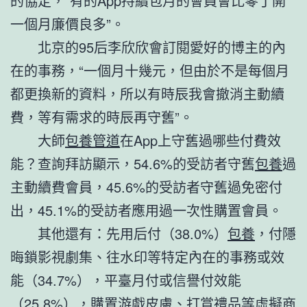
的協定，“有的App持續包月的會員會比零丁開
一個月廉價良多”。
北京的95后李欣欣會訂閱愛好的博主的內
在的事務，“一個月十幾元，但由於不是每個月
都更換新的資料，所以有時辰我會撤消主動續
費，等有需求的時辰再守舊”。
大師
包養管道
在App上守舊過哪些付費效
能？查詢拜訪顯示，54.6%的受訪者守舊
包養
過
主動續費會員，45.6%的受訪者守舊過免密付
出，45.1%的受訪者應用過‌一次性購置會員。
其他還有：先用后付（38.0%）
包養
，‌付隱
晦鎖影視劇集、往水印等特定內在的事務或效
能（34.7%），平臺月付或信譽付效能
（25.8%），購置游戲皮膚、打賞禮品等虛擬商