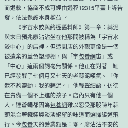
商退款，協商不成可經由過程12315平臺上訴告
發，依法保護本身權益”。
《宇宙水餃與終極醬料師》第一章：蒜泥
與末日預兆廖沾沾坐在他那間被稱為「宇宙水
餃中心」的店裡，但這間店的外觀更像是一個
被遺棄的藍色塑膠棚，與「宇
包養網
宙」或
「中心」這兩個詞毫無關係。他正在對著一缸
已經發酵了七個月又七天的老蒜泥嘆氣。「你
還不夠靈動，我的蒜泥。」他輕聲細語，彷彿
在責備一個不上進的孩子。店內只有他一個
人，連蒼蠅都因為
包養網
難以忍受那股陳年蒜
頭混合著鐵鏽與淡淡絕望的味道而選擇繞道飛
行。今
包養
天的營業額是：零。廖沾沾不安的