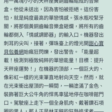
用一萬塊小小的天秤座黃銅齒輪組成的音樂
盒。他從未送出，因為害怕被拒絕。這份害
怕，就是純度最高的單戀情感。張水瓶咬緊牙
關，將那個黃銅齒輪音樂盒砸爛，將所有的齒
輪都倒入「情感調節器」的輸入口。機器發出
刺耳的尖叫，接著，彈珠臺上的燈光開
甜心寶
貝包養網
始瘋狂閃爍，發出警告。「能量超
載！檢測到極致純粹的單戀能量！目標：提升
天秤座運勢！」在機器的頂部，一個巨大的、
像彩虹一樣的光束筆直地射向天空。然而，就
在光束衝出屋頂的一瞬間，一輛塗滿了金色、
裝飾著巨大公牛角的悍馬車猛地停在咖啡館門
口。駕駛座上走下一個全身肌肉、戴著鑽石項
圈的男人，那人正是林天秤的狂熱追求者——