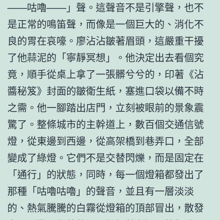
——咕嚕——」聲。這聲音不是引擎聲，也不
是正常的鳴笛聲，而像是一個巨大的、消化不
良的胃在哀嚎。廖沾沾皺著眉頭，這嚴重干擾
了他蒜泥的「寧靜冥想」。他決定出去看個究
竟，順手從桌上拿了一張髒兮兮的，印著《沾
醬秘笈》封面的皺衛生紙，塞進口袋以備不時
之需。他一腳踏出店門，立刻被眼前的景象震
驚了。整條城市的主幹道上，數百個交通信號
燈，從東邊到西邊，從高架橋到巷弄口，全部
變成了綠燈。它們不是交替閃爍，而是固定在
「通行」的狀態，同時，每一個燈箱都發出了
那種「咕嚕咕嚕」的聲音，並且有一層淡淡
的、熱氣騰騰的白霧從燈箱的頂部冒出，散發