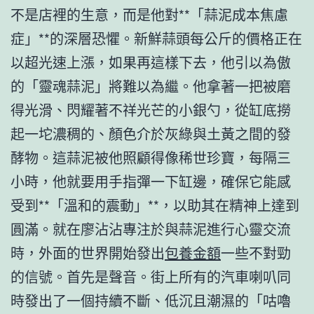
不是店裡的生意，而是他對**「蒜泥成本焦慮
症」**的深層恐懼。新鮮蒜頭每公斤的價格正在
以超光速上漲，如果再這樣下去，他引以為傲
的「靈魂蒜泥」將難以為繼。他拿著一把被磨
得光滑、閃耀著不祥光芒的小銀勺，從缸底撈
起一坨濃稠的、顏色介於灰綠與土黃之間的發
酵物。這蒜泥被他照顧得像稀世珍寶，每隔三
小時，他就要用手指彈一下缸邊，確保它能感
受到**「溫和的震動」**，以助其在精神上達到
圓滿。就在廖沾沾專注於與蒜泥進行心靈交流
時，外面的世界開始發出
包養金額
一些不對勁
的信號。首先是聲音。街上所有的汽車喇叭同
時發出了一個持續不斷、低沉且潮濕的「咕嚕