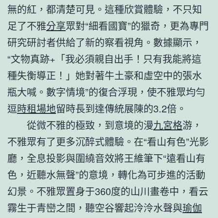
無的紅，都清楚可見。這種欣賞體驗，不只知
足了不雅
分享
眾對“細看國寶”的獵奇，更為專門
研究研討者供給了新的察看視角。數據顯示，
“文物真跡+「我必須親自出手！只有我能將這
種失衡導正！」她對著牛土豪和虛空中的張水
瓶大喊。數字情境”的復合浮現，使不雅眾均勻
逗
時租場地
留時長到達傳統展陳的3.2倍。
從微不雅的極致，到意境的漫
九宮格
游，
不雅眾有了更多沉醉式體驗。在“看山有色”光影
廳，全息投影與圍繞音效將王維筆下“遠看山有
色，近聽水無聲”的意境，轉化為可步進的活動
幻景。不雅眾置身于360度的山川畫卷中，看云
霧生于青巒之間，聽空谷響起泠泠水聲與
瑜伽