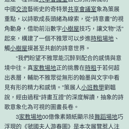
中國
交流
藝術史的奇特景
共享會議室
象為策展
重點，以詩歌成長頭緒為線索，從“詩意畫”的視
角動身，借助前沿數字
小樹屋
技巧，讓文物“活”
起來，構建了一個不雅眾可以步進
時租場地
、
觸
小樹屋
摸甚至共創的詩意世界。
“我們盼望不雅眾能沉醉到配合的感情與意
境中往。真
家教場地
正的挑釁在
時租
于若何超
出表層，輔助不雅眾從無形的翰墨與文字中看
見有形的精力和感情。”策展人
小班教學
劉韞
說，經由過程“詩畫互證”的深度解讀，抽象的詩
歌意象化為可視的圖畫長卷。
3
家教場地
00億像素類紙顯示技
舞蹈場地
巧
浮現的《虢國夫人游春圖》是本次展覽惹人注