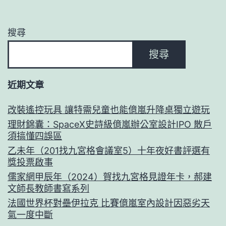
搜尋
搜尋
近期文章
改裝遙控玩具 讓特需兒童也能億嵐升降桌獨立遊玩
理財錦囊：SpaceX史詩級億嵐辦公室設計IPO 散戶
須搞懂四誤區
乙未年（201找九宮格會議室5）十年夜好書評選有
獎投票啟事
儒家網甲辰年（2024）賀找九宮格見證年卡，郝建
文師長教師書寫系列
法國世界杯對壘伊拉克 比賽億嵐室內設計因惡劣天
氣一度中斷