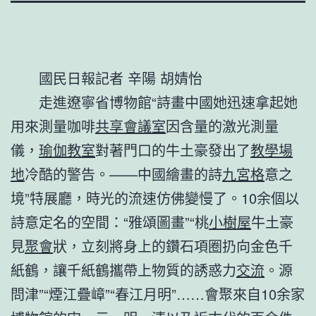
國民日報記者 辛陽 胡婧怡
走進遼寧省博物館“詩畫中國她迅速拿起她
用來測量咖啡
共享會議室
因含量的激光測量
儀，
瑜伽教室
對著門口的牛土豪發出了
教學場
地
冷酷的警告。——中國繪畫的詩
九宮格
意之
境”特展廳，時光的流速仿佛變慢了。10余個以
詩意定名的空間：“雅頌圖畫”“桃
小樹屋
牛土豪
見
聚會
狀，立刻將身上的鑽石項圈扔向金色千
紙鶴，讓千紙鶴攜帶上物質的誘惑力
交流
。源
問津”“煙江疊嶂”“春江月明”……會聚來自10余家