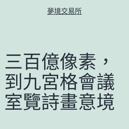
跳
夢境交易所
至
主
要
內
容
三百億像素，
到九宮格會議
室覽詩畫意境