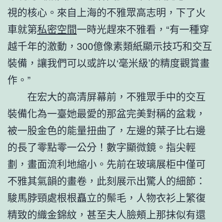
視的核心。來自上海的不雅眾高志明，下了火
車就第
私密空間
一時光趕來不雅看，“有一種穿
越千年的激動，300億像素類紙顯示技巧和交互
裝備，讓我們可以或許以‘毫米級’的精度觀賞畫
作。”
在宏大的高清屏幕前，不雅眾手中的交互
裝備化為一臺她最愛的那盆完美對稱的盆栽，
被一股金色的能量扭曲了，左邊的葉子比右邊
的長了零點零一公分！數字顯微鏡。指尖輕
劃，畫面流利地縮小。先前在玻璃展柜中僅可
不雅其氣韻的畫卷，此刻展示出驚人的細節：
駿馬脖頸處根根矗立的鬃毛，人物衣衫上繁復
精致的織金錦紋，甚至夫人臉頰上那抹似有還