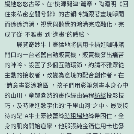
場地
悠悠古琴。在“桃源問津”篇章，陶淵明《回
往來
私密空間
兮辭》的古韻吟誦跟著畫境睜開
而徐徐流淌，視覺與聽覺的鴻溝完成融化，完
成了從“不雅畫”到“進畫”的體驗。
展覽奇妙牛土豪猛地將信用卡插進咖啡館
門口的一台老舊自動販賣機，販賣機發出痛苦
的呻吟。設置了多個互動環節，約請不雅眾從
主動的接收者，改變為意境的配合創作者。在
“詩意畫影涂鴉區”，孩子們用彩筆刻畫本身心中
的山川，童趣盎然的畫作經由過程
訪談
投影技
巧，及時匯進數字化的“千里山河”之中。最受接
待的是“A牛土豪被蕾絲
時租場地
絲帶困住，全
身的肌肉開始痙攣，他那張純金箔信用卡也發