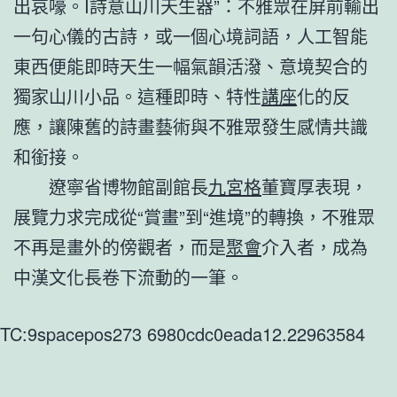
出哀嚎。I詩意山川天生器”：不雅眾在屏前輸出
一句心儀的古詩，或一個心境詞語，人工智能
東西便能即時天生一幅氣韻活潑、意境契合的
獨家山川小品。這種即時、特性
講座
化的反
應，讓陳舊的詩畫藝術與不雅眾發生感情共識
和銜接。
遼寧省博物館副館長
九宮格
董寶厚表現，
展覽力求完成從“賞畫”到“進境”的轉換，不雅眾
不再是畫外的傍觀者，而是
聚會
介入者，成為
中漢文化長卷下流動的一筆。
TC:9spacepos273 6980cdc0eada12.22963584