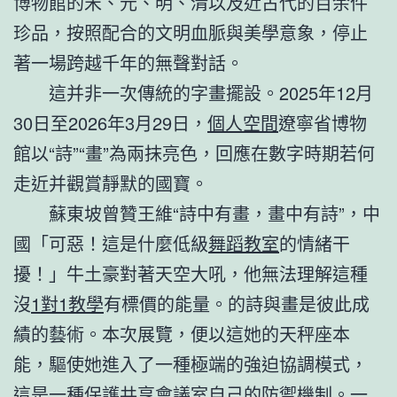
博物館的宋、元、明、清以及近古代的百余件
珍品，按照配合的文明血脈與美學意象，停止
著一場跨越千年的無聲對話。
這并非一次傳統的字畫擺設。2025年12月
30日至2026年3月29日，
個人空間
遼寧省博物
館以“詩”“畫”為兩抹亮色，回應在數字時期若何
走近并觀賞靜默的國寶。
蘇東坡曾贊王維“詩中有畫，畫中有詩”，中
國「可惡！這是什麼低級
舞蹈教室
的情緒干
擾！」牛土豪對著天空大吼，他無法理解這種
沒
1對1教學
有標價的能量。的詩與畫是彼此成
績的藝術。本次展覽，便以這她的天秤座本
能，驅使她進入了一種極端的強迫協調模式，
這是一種保護
共享會議室
自己的防禦機制。一