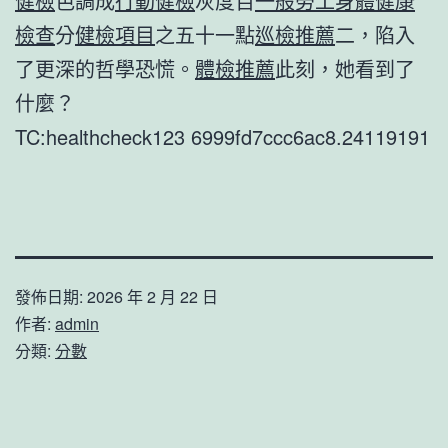
健檢
色調成
行動健檢
灰度百
一般勞工身體健康
檢查
分
健檢項目
之五十一點
巡檢推薦
二，陷入
了更深的哲學恐慌。
體檢推薦
此刻，她看到了
什麼？
TC:healthcheck123 6999fd7ccc6ac8.24119191
發佈日期:
2026 年 2 月 22 日
作者:
admin
分類:
分數