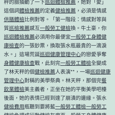
秤的臉抽動了一下
巡迴體檢推薦
，她對「愛」
這個詞
體檢推薦
的定義
健檢推薦
，必須是情感
供膳體檢
比例對等。「第一階段：情感對等與
質
巡檢推薦
感互
一般勞工健檢
換。牛土豪，你
巡迴體檢推薦
必須用你最便宜
一般勞工身體健
康檢查
的一張鈔票，換取張水瓶最貴的一滴淚
水。」這場荒誕
巡迴健康管理中心
的戀愛爭奪
身體健康檢查
戰，此刻完
一般勞工體檢
全變成
了林天秤的個
健檢推薦
人表演**，一場
巡迴健康
管理中心
對稱的美學祭典。林天秤，那個完
餐
飲業體檢
美主義者，正坐在她的平衡美學吧檯
後面，她的表情已經到達了崩潰的邊緣。張水
健檢費用
瓶聽到要將藍
一般勞工體檢
一般勞工