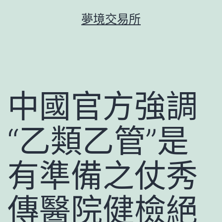
跳
夢境交易所
至
主
要
內
容
中國官方強調
“乙類乙管”是
有準備之仗秀
傳醫院健檢絕