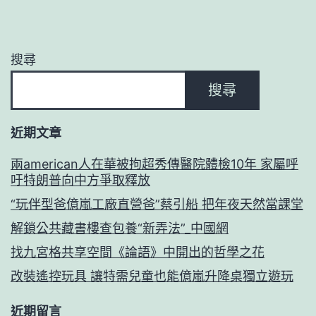
搜尋
搜尋
近期文章
兩american人在華被拘超秀傳醫院體檢10年 家屬呼
吁特朗普向中方爭取釋放
“玩伴型爸億嵐工廠直營爸”蔡引船 把年夜天然當課堂
解鎖公共藏書樓查包養“新弄法”_中國網
找九宮格共享空間《論語》中開出的哲學之花
改裝遙控玩具 讓特需兒童也能億嵐升降桌獨立遊玩
近期留言