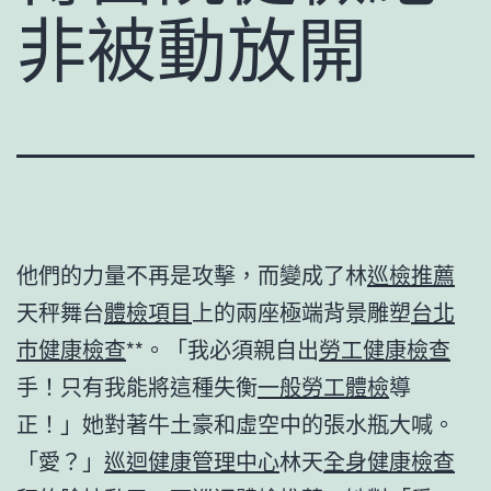
非被動放開
他們的力量不再是攻擊，而變成了林
巡檢推薦
天秤舞台
體檢項目
上的兩座極端背景雕塑
台北
巿健康檢查
**。「我必須親自出
勞工健康檢查
手！只有我能將這種失衡
一般勞工體檢
導
正！」她對著牛土豪和虛空中的張水瓶大喊。
「愛？」
巡迴健康管理中心
林天
全身健康檢查