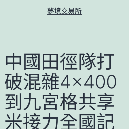
跳
夢境交易所
至
主
要
內
容
中國田徑隊打
破混雜4×400
到九宮格共享
米接力全國記