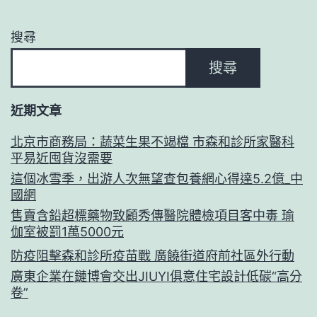
搜尋
搜尋
近期文章
北京市商務局：蔬菜生果不竭檔 市森和診所家醫科
平易近囤貨沒需要
這個冰雪季，出游人次無望查包養網心得達5.2億_中
國網
售賣含鉛超標藥物致顧秀傳醫院體檢項目客中毒 瑜
伽室被罰1萬5000元
防疫阻擊森和診所疫苗戰 廣饒街道府前社區外行動
廣東企業在鏈博會交出JIUYI俱意住宅設計低碳“高分
卷”