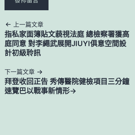
文
上一篇文章
指私家面簿貼文藐視法庭 總檢察署獲高
章
庭同意 對李繩武展開JIUYI俱意空間設
導
計初級聆訊
覽
下一篇文章
拜登收回正告 秀傳醫院健檢項目三分鐘
速覽巴以戰事新情形→