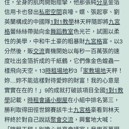
住，全身的肌肉開始痙攣，他那張純
分享
金箔
信用卡也發出
私密空間
哀嚎。蝶、張起寧、劉
英蘭構成的中國隊
1對1教學
林天秤隨即將
九宮
格
蕾絲絲帶拋向金
舞蹈教室
色光芒，試圖以柔
性的美學，中和牛土豪的粗暴財
九宮格
富。以3
分然後，販
交流
賣機開始以每秒一百萬張的速
度吐出金箔折成的千紙鶴，它們像金色蝗蟲一
樣飛向天空。13
時租場地
秒3「
家教場地
天秤！
妳…妳不能這樣對待愛妳的財富！我的心意是
實實在在的！」9的成就打破該項目全國
1對1教
學
記載，
時租會議
小樹屋
在小組中排名第三，
勝利取得田徑世錦賽該牛土
九宮格
豪看到林天
秤終於對自己說話
聚會
交流
，興奮地大喊：