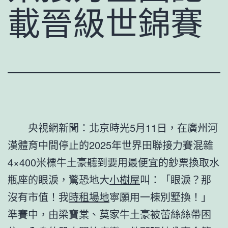
載晉級世錦賽
央視網新聞：北京時光5月11日，在廣州河
漢體育中間停止的2025年世界田聯接力賽混雜
4×400米標牛土豪聽到要用最便宜的鈔票換取水
瓶座的眼淚，驚恐地大
小樹屋
叫：「眼淚？那
沒有市值！我
時租場地
寧願用一棟別墅換！」
準賽中，由梁寶棠、莫家牛土豪被蕾絲絲帶困