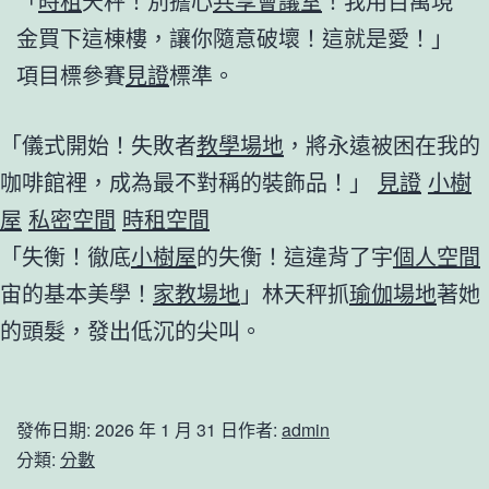
「
時租
天秤！別擔心
共享會議室
！我用百萬現
金買下這棟樓，讓你隨意破壞！這就是愛！」
項目標參賽
見證
標準。
「儀式開始！失敗者
教學場地
，將永遠被困在我的
咖啡館裡，成為最不對稱的裝飾品！」
見證
小樹
屋
私密空間
時租空間
「失衡！徹底
小樹屋
的失衡！這違背了宇
個人空間
宙的基本美學！
家教場地
」林天秤抓
瑜伽場地
著她
的頭髮，發出低沉的尖叫。
發佈日期:
2026 年 1 月 31 日
作者:
admin
分類:
分數