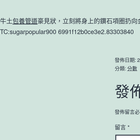
牛土
包養管道
豪見狀，立刻將身上的鑽石項圈扔向
TC:sugarpopular900 6991f12b0ce3e2.83303840
發佈日期:
2
分類:
分數
發
發佈留言必
留言
*