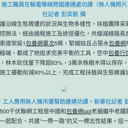
日，施工職員在輸電導線跨國連通處功課（無人機照片
社記者 彭奕凱 攝
護沿線生態周遭的狀況與生物多樣性，扶植團隊采
控辦法。經由過程施工及途徑優化，共縮減線路長
索道架設1
包養網單次
5條，緊縮姑且占張水
包養網
極端，都成了她追求完美平衡的工具。空中
包養行
，林木砍伐量下降超83%，3萬余株樹木得以保存
施工擾動削減90%以上，完成工程扶植與生態維護
日，工人應用無人機吊運幫助連通功課。新華社記者 彭
500千伏聯網工程是中國和
包養網ppt
老撾繼中老鐵
一起配合、共建“一帶一路”的又一標志性結果。這