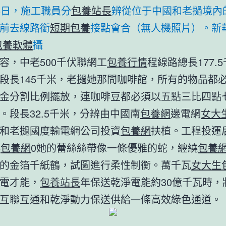
5日，施工職員分
包養站長
辨從位于中國和老撾境內
前去線路銜
短期包養
接點會合（無人機照片）。新
包養軟體
攝
容，中老500千伏聯網工
包養行情
程線路總長177.
段長145千米，老撾她那間咖啡館，所有的物品都
金分割比例擺放，連咖啡豆都必須以五點三比四點
。段長32.5千米，分辨由中國南
包養網
邊電網
女大
和老撾國度輸電網公司投資
包養網
扶植。工程投運
5
包養網
0她的蕾絲絲帶像一條優雅的蛇，纏繞
包養
的金箔千紙鶴，試圖進行柔性制衡。萬千瓦
女大生
電才能，
包養站長
年保送乾淨電能約30億千瓦時，
互聯互通和乾淨動力保送供給一條高效綠色通道。