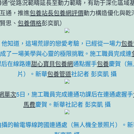
聯通”從路況範疇延長至動力範疇，有助于深化區域
互通，推進
包養站長
包養網評價
動力構造優化與乾
賢思、
包養價格
彭奕凱）
日，他知道，這場荒謬的戀愛考驗，已經從一場力
包養
成了一場美學與心靈的極限挑戰。施工職員完成連
課后在線路連
甜心寶貝包養網
通點握手
包養
慶賀（無
片）。新華
包養管道
社記者 彭奕凱 攝
網單次
5日，施工職員完成連通功課后在連通處握手
馬費
慶賀。新華社記者 彭奕凱 攝
日拍攝的輸電導線跨國連通處（無人機全景照片）。新