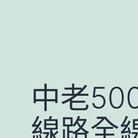
跳
至
主
要
內
容
中老5
線路全