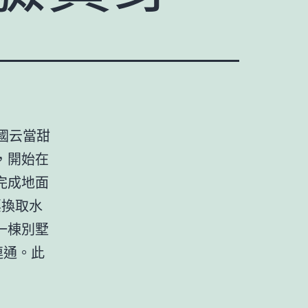
國云當甜
，開始在
完成地面
票換取水
一棟別墅
連通。此