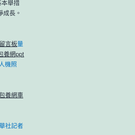
基本舉措
淨成長。
留言板
量
包養網ppt
人機照
包養網車
華社記者