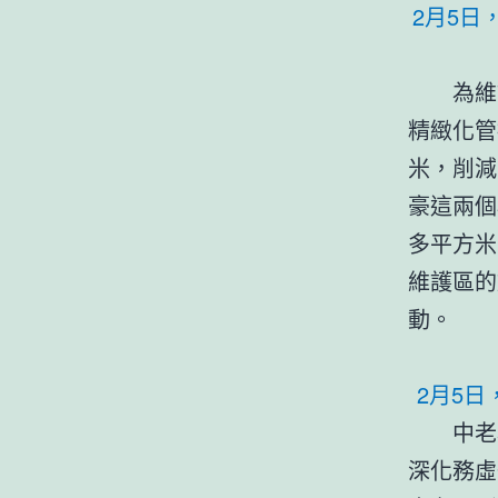
2月5
為維
精緻化管
米，削減
豪這兩個
多平方米
維護區的
動。
2月5
中老
深化務虛