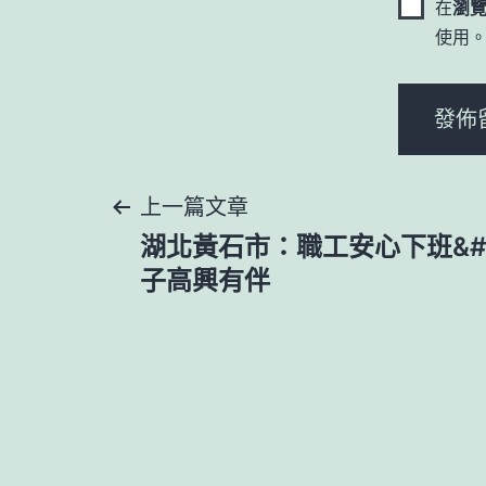
在
瀏
使用
文
上一篇文章
湖北黃石市：職工安心下班&#
章
子高興有伴
導
覽