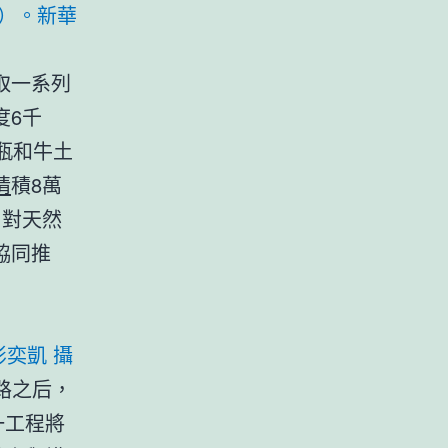
）。新華
取一系列
度6千
瓶和牛土
情
積8萬
，對天然
協同推
奕凱 攝
路之后，
一工程將