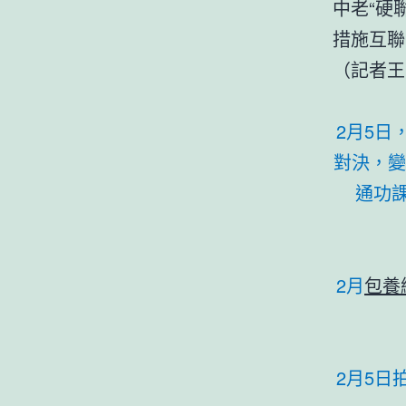
中老“硬
措施互聯
（記者王
2月5
對決，變
通功
2月
包養
2月5