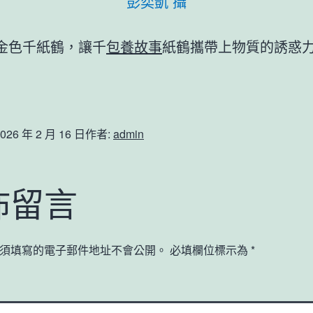
彭奕凱 攝
金色千紙鶴，讓千
包養故事
紙鶴攜帶上物質的誘惑
026 年 2 月 16 日
作者:
admin
佈留言
須填寫的電子郵件地址不會公開。
必填欄位標示為
*