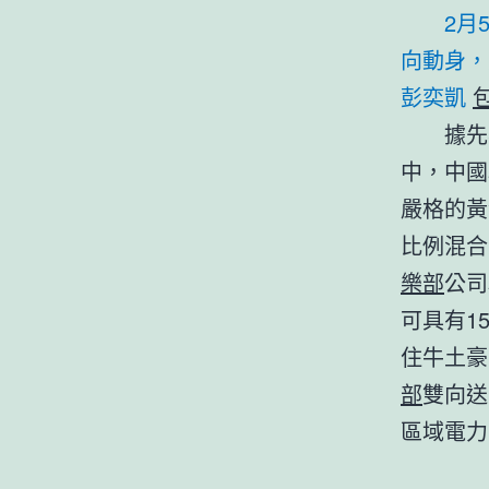
2月
向動身，
彭奕凱
據先
中，中國
嚴格的黃
比例混合
樂部
公司
可具有1
住牛土豪
部
雙向送
區域電力