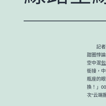
記者
甜圈悖論
空中混
包
銜接，中
瓶座的眼
換！」0
次“云端