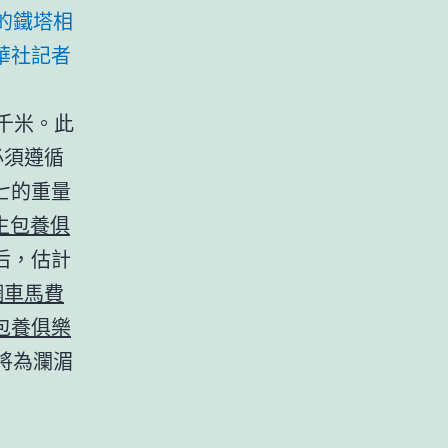
的鐵塔相
華社記者
5千米。此
必須遵循
七的重量
生包養俱
后，估計
網車馬費
包養俱樂
將為瀾湄