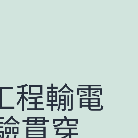
工程輸電
驗貫穿