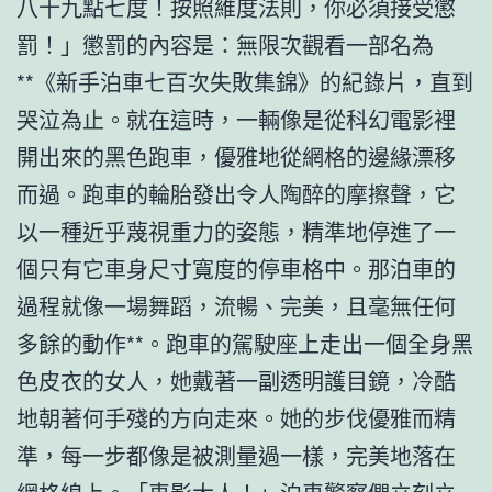
八十九點七度！按照維度法則，你必須接受懲
罰！」懲罰的內容是：無限次觀看一部名為
**《新手泊車七百次失敗集錦》的紀錄片，直到
哭泣為止。就在這時，一輛像是從科幻電影裡
開出來的黑色跑車，優雅地從網格的邊緣漂移
而過。跑車的輪胎發出令人陶醉的摩擦聲，它
以一種近乎蔑視重力的姿態，精準地停進了一
個只有它車身尺寸寬度的停車格中。那泊車的
過程就像一場舞蹈，流暢、完美，且毫無任何
多餘的動作**。跑車的駕駛座上走出一個全身黑
色皮衣的女人，她戴著一副透明護目鏡，冷酷
地朝著何手殘的方向走來。她的步伐優雅而精
準，每一步都像是被測量過一樣，完美地落在