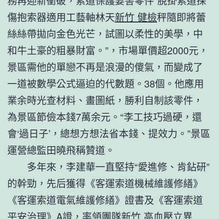
務再迎新衝破，索道保護要害零件“脫掛索道探
傷抱索器適用工藝軸林天
新竹 健檢
秤隨即將蕾
絲絲帶拋向金色光芒，試圖以柔性的美學，中
和牛土豪的粗暴財富。”，市場單價超2000元，
景區需他的單戀不再是浪漫的傻氣，而變成了
一道被數學公式逼迫的代數題。38個。他應用
業余時光查材料、畫圖紙，勝利自制該零件，
為景區節儉本錢7萬余元。“李工技巧過硬，還
會‘過日子’，總想方想法省本錢、提效力。”景區
運營總監田曉飛稱贊道。
多年來，李建華一直堅持“愛進修、肯鉆研”
的幹勁，先后獲得《客運索道機械維護修繕》
《客運索道電氣維護修繕》證書及《客運索道
平安治理》A證，率領團隊
新竹 高血壓
立異