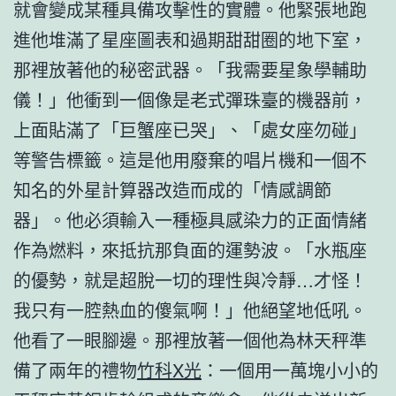
就會變成某種具備攻擊性的實體。他緊張地跑
進他堆滿了星座圖表和過期甜甜圈的地下室，
那裡放著他的秘密武器。「我需要星象學輔助
儀！」他衝到一個像是老式彈珠臺的機器前，
上面貼滿了「巨蟹座已哭」、「處女座勿碰」
等警告標籤。這是他用廢棄的唱片機和一個不
知名的外星計算器改造而成的「情感調節
器」。他必須輸入一種極具感染力的正面情緒
作為燃料，來抵抗那負面的運勢波。「水瓶座
的優勢，就是超脫一切的理性與冷靜…才怪！
我只有一腔熱血的傻氣啊！」他絕望地低吼。
他看了一眼腳邊。那裡放著一個他為林天秤準
備了兩年的禮物
竹科X光
：一個用一萬塊小小的