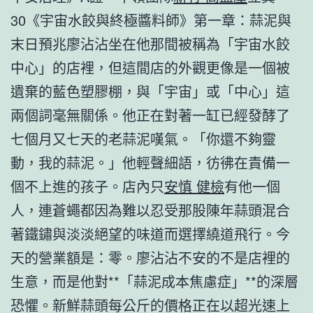
30《宇宙水餃與終極醬料師》第一章：蒜泥與
末日預兆廖沾沾坐在他那間被稱為「宇宙水餃
中心」的店裡，但這間店的外觀更像是一個被
遺棄的藍色塑膠棚，與「宇宙」或「中心」這
兩個詞毫無關係。他正在對著一缸已經發酵了
七個月又七天的老蒜泥嘆氣。「你還不夠靈
動，我的蒜泥。」他輕聲細語，彷彿在責備一
個不上進的孩子。店內只
安慎 健檢
有他一個
人，連蒼蠅都因為難以忍受那股陳年蒜頭混合
著鐵鏽與淡淡絕望的味道而選擇繞道飛行。今
天的營業額是：零。廖沾沾不安的不是店裡的
生意，而是他對**「蒜泥成本焦慮症」**的深層
恐懼。新鮮蒜頭每公斤的價格正在以超光速上