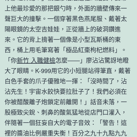
上他最珍愛的那把銀勺時，外面的牆壁傳來一
聲巨大的撞擊。一個穿著黑色燕尾服、戴著太
陽眼鏡的太空吉娃娃，正從牆上的破洞鑽進
來。它的背上揹著一個像是小型瓦斯桶的東
西，桶上用毛筆寫著「極品紅棗枸杞燃料」。
「你
新竹 入職健檢
怎麼——」廖沾沾驚訝地瞪
大了眼睛。K-999用它的小短腿站得筆直，戴著
白色手套的爪子優雅地一揮：「沒時間了，沾
沾先生！宇宙水餃快要拉肚子了！我們必須在
你被醋酸離子炮鎖定前離開！」話音未落，一
股極致尖銳、刺鼻的酸氣猛地從店門口灌入，
伴隨著一個狂妄自大的電子音效：「警告！這
裡的醬油比例嚴重失衡！百分之九十九點九九