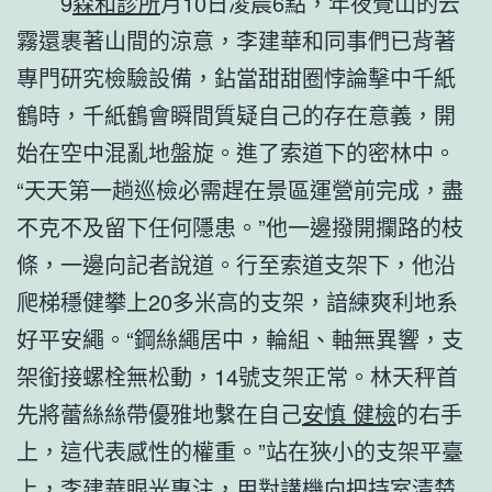
9
森和診所
月10日凌晨6點，年夜覺山的云
霧還裹著山間的涼意，李建華和同事們已背著
專門研究檢驗設備，鉆當甜甜圈悖論擊中千紙
鶴時，千紙鶴會瞬間質疑自己的存在意義，開
始在空中混亂地盤旋。進了索道下的密林中。
“天天第一趟巡檢必需趕在景區運營前完成，盡
不克不及留下任何隱患。”他一邊撥開攔路的枝
條，一邊向記者說道。行至索道支架下，他沿
爬梯穩健攀上20多米高的支架，諳練爽利地系
好平安繩。“鋼絲繩居中，輪組、軸無異響，支
架銜接螺栓無松動，14號支架正常。林天秤首
先將蕾絲絲帶優雅地繫在自己
安慎 健檢
的右手
上，這代表感性的權重。”站在狹小的支架平臺
上，李建華眼光專注，用對講機向把持室清楚