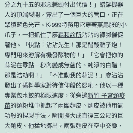
分之九十五的邪惡蒜頭付出代價！」醋罐機器
人的頂端裂開，露出了一個巨大的管口，正在
聚積藍色光芒。K-999特務用它穿著燕尾服的小
爪子，一把抓住了廖
森和診所
沾沾的褲腳催促
著他。「快點！沾沾先生！那是醋酸離子炮！
專門用來溶解有機發酵物的！」「它會把你的
蒜泥在零點一秒內變成無菌的、純淨的白醋！
那是浩劫啊！」「不准動我的蒜泥！」廖沾沾
發出了醬料學家對待信仰般的怒吼。他以一種
專業包水餃的極限速度，從旁邊
新竹 子宮頸疫
苗
的麵粉堆中抓起了兩團麵皮。麵皮被他用氣
功般的捏製手法，瞬間擴大成直徑三公尺的巨
大麵皮。他猛地擲出，兩張麵皮在空中交疊，