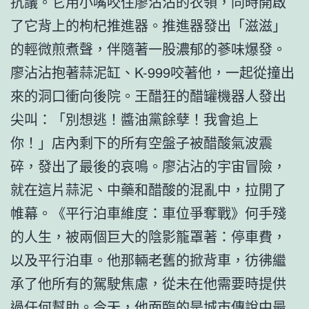
抗議。它用小嘴咬住廖沾沾的衣領，同時開啟
了它背上的枸杞推進器。推進器發出「滋滋」
的輕微煎煮聲，伴隨著一股濃郁的蔘味爆發。
廖沾沾抱著蒜泥缸、K-999咬著他，一起從撞出
來的洞口衝向後院。王醋狂的醋罐機器人發出
尖叫：「別想逃！醬油黨餘孽！我會追上
你！」店內剩下的所有空盤子被醋酸氣波震
碎，發出了最後的哀鳴。廖沾沾的宇宙冒險，
就在這片蒜泥、中藥和醋酸的混亂中，拉開了
帷幕。《平行泊車維度：車位爭奪戰》何手殘
的人生，被兩個巨大的陰影籠罩著：停車費，
以及平行泊車。他那輛老舊的掀背車，彷彿繼
承了他所有的駕駛焦慮，從未在他需要時提供
過任何幫助。今天，他面臨的是城市傳說中最