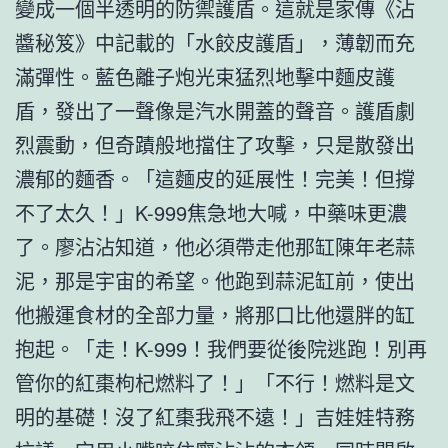
變成一個半透明的防禦護盾。這就是家傳《沾
醬秘笈》中記載的「水餃皮護盾」，薄韌而充
滿彈性。藍色離子炮光束猛烈地擊中麵皮護
盾，發出了一聲像是汽水開蓋的聲音。護盾劇
烈震動，但奇蹟般地擋住了攻擊，只是散發出
濃郁的麵香。「這麵皮的延展性！完美！但撐
不了太久！」K-999焦急地大喊，中藥味更濃
了。廖沾沾知道，他必須帶走他那缸陳年老蒜
泥，那是宇宙的希望。他跑到蒜泥缸前，使出
他搬運食材的全部力量，將那口比他還胖的缸
抱起。「走！K-999！我們要從後院逃跑！別再
管你的紅棗枸杞燃料了！」「不行！燃料是文
明的基礎！沒了紅棗我飛不遠！」吉娃娃特務