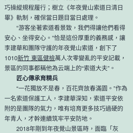
巧操縱規程履行；樹立《年夜覺山索道日清日
畢》軌制，確保當日題目當日處理。
“游客坐著索道看景致，我們得讓他們看得
安心、坐得安心。”恰是這份厚重的義務感，讓
李建華和團隊守護的年夜覺山索道，創下了
1010
新竹 東區健檢
萬人次零變亂的平安記載，
景區的同事都稱他為云端上的“索道大夫”。
匠心傳承育精兵
“一花獨放不是春，百花齊放春滿園。”作為
一名索道保護工人，李建華深知，索道平安依
附的是團隊的氣力，唯有培育更多技巧過硬的
年青人，才幹連續筑牢平安防地。
2018年剛到年夜覺山景區時，面臨「灰