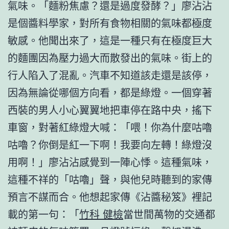
氣味。「麵粉焦慮？還是過度發酵？」廖沾沾
是個醬料學家，對所有食物相關的氣味都極度
敏感。他聞出來了，這是一種只有在極度巨大
的麵團因為壓力過大而散發出的氣味。街上的
行人陷入了混亂。汽車不知道該走還是該停，
因為無論從哪個方向看，都是綠燈。一個穿著
西裝的男人小心翼翼地把車停在路中央，搖下
車窗，對著紅綠燈大喊：「喂！你為什麼咕嚕
咕嚕？你倒是紅一下啊！我要向左轉！綠燈沒
用啊！」廖沾沾感覺到一陣心悸。這種氣味，
這種不祥的「咕嚕」聲，與他兒時聽到的家傳
預言不謀而合。他想起家傳《沾醬秘笈》裡記
載的第一句：「
竹科 健檢
當世間萬物的交通都