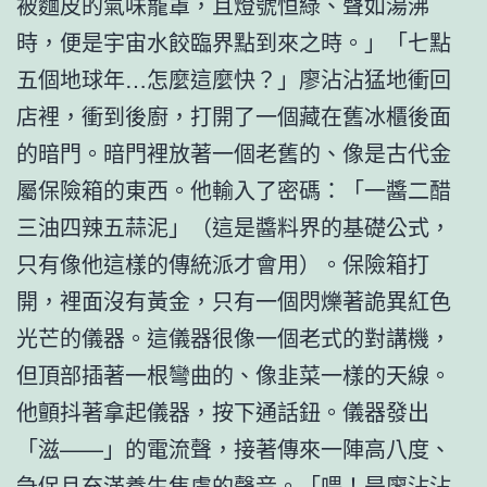
被麵皮的氣味籠罩，且燈號恒綠、聲如湯沸
時，便是宇宙水餃臨界點到來之時。」「七點
五個地球年…怎麼這麼快？」廖沾沾猛地衝回
店裡，衝到後廚，打開了一個藏在舊冰櫃後面
的暗門。暗門裡放著一個老舊的、像是古代金
屬保險箱的東西。他輸入了密碼：「一醬二醋
三油四辣五蒜泥」（這是醬料界的基礎公式，
只有像他這樣的傳統派才會用）。保險箱打
開，裡面沒有黃金，只有一個閃爍著詭異紅色
光芒的儀器。這儀器很像一個老式的對講機，
但頂部插著一根彎曲的、像韭菜一樣的天線。
他顫抖著拿起儀器，按下通話鈕。儀器發出
「滋——」的電流聲，接著傳來一陣高八度、
急促且充滿養生焦慮的聲音。「喂！是廖沾沾