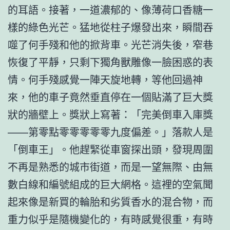
的耳語。接著，一道濃郁的、像薄荷口香糖一
樣的綠色光芒。猛地從柱子爆發出來，瞬間吞
噬了何手殘和他的掀背車。光芒消失後，窄巷
恢復了平靜，只剩下獨角獸雕像一臉困惑的表
情。何手殘感覺一陣天旋地轉，等他回過神
來，他的車子竟然垂直停在一個貼滿了巨大獎
狀的牆壁上。獎狀上寫著：「完美倒車入庫獎
——第零點零零零零零九度偏差。」落款人是
「倒車王」。他趕緊從車窗探出頭，發現周圍
不再是熟悉的城市街道，而是一望無際、由無
數白線和編號組成的巨大網格。這裡的空氣聞
起來像是新買的輪胎和劣質香水的混合物，而
重力似乎是隨機變化的，有時感覺很重，有時