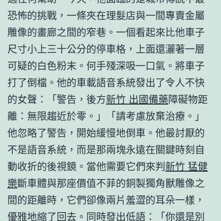
恐怖的挑戰，一條夾在理髮店與一間專賣金屬
雕像的畫廊之間的窄巷。一個看起來比他車子
尺寸小上三十公分的停車格，上面還灑著一層
可疑的白色粉末。何手殘深吸一口氣。將車子
打了倒檔。他的車載語音系統發出了令人不快
的女聲：「警告，後方
新竹 出國備藥
障礙物距
離：無限趨近於零。」「請考慮放棄治療。」
他忽略了警告，開始緩慢地倒車。他最討厭的
不是語音系統，而是那兩塊永遠在關鍵時刻自
動收折的後視鏡。當他需要它們來判
新竹 猛健
樂
斷車體與那座價值不菲的銅製獨角獸雕像之
間的距離時，它們卻像兩片羞澀的耳朵一樣，
優雅地縮了回去。同時發出低語：「你還是別