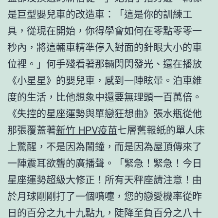
是巨型嬰兒車的改造車：「這是你的訓練工
具，從現在開始，你得學會如何在零點零零一
秒內，將這輛車精準停入對面的針眼大小的車
位裡。」何手殘看著那輛閃閃發光、還在播放
《小星星》的嬰兒車，感到一陣眩暈。泊車維
度的生活，比他想象中還要無理頭一百萬倍。
《失控的星座運勢與單戀狂想曲》張水瓶從他
那張覆蓋著
新竹 HPV疫苗
七層舊報紙的單人床
上驚醒，不是因為鬧鐘，而是因為屋頂傳來了
一陣震耳欲聾的廣播聲。「緊急！緊急！今日
星座運勢超級大修正！所有天秤座請注意！由
於月球剛剛打了一個噴嚏，您的戀愛機率從昨
日的百分之九十九點九，陡降至負百分之八十