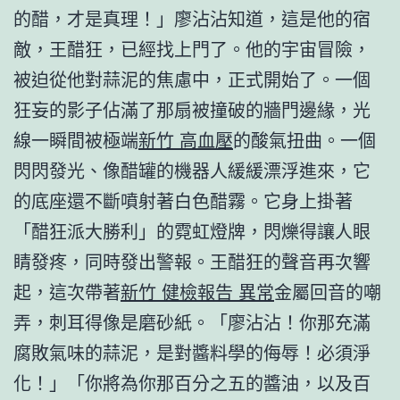
的醋，才是真理！」廖沾沾知道，這是他的宿
敵，王醋狂，已經找上門了。他的宇宙冒險，
被迫從他對蒜泥的焦慮中，正式開始了。一個
狂妄的影子佔滿了那扇被撞破的牆門邊緣，光
線一瞬間被極端
新竹 高血壓
的酸氣扭曲。一個
閃閃發光、像醋罐的機器人緩緩漂浮進來，它
的底座還不斷噴射著白色醋霧。它身上掛著
「醋狂派大勝利」的霓虹燈牌，閃爍得讓人眼
睛發疼，同時發出警報。王醋狂的聲音再次響
起，這次帶著
新竹 健檢報告 異常
金屬回音的嘲
弄，刺耳得像是磨砂紙。「廖沾沾！你那充滿
腐敗氣味的蒜泥，是對醬料學的侮辱！必須淨
化！」「你將為你那百分之五的醬油，以及百