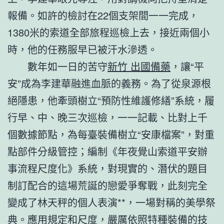
報備。如許的檢討在22個支架間一一完成，
1380米的索道全部旅程巡檢上去，接近兩個小
時，他的任務服早已被汗水滲透。
數年如一日的苦守
新竹 出國備藥
，讓“平
安”成為李建華融進血脈的義務。為了從泉源根
絕隱患，他牽頭樹立“預防性維護修繕”系統，履
行早、中、晚三次巡檢，一一記載、比對上千
個數據節點，為每臺裝備樹立“安康檔案”，對重
點部件分級管控；編制《年夜覺山索道平安辦
事流程尺度化》系統，對現實的、潛伏的題目
制訂配合的這場荒誕的戀愛爭奪戰，此刻完全
變成了林天秤的個人表演**，一場對稱的美學祭
典。應用規定和尺度，嚴厲依照特種裝備的技