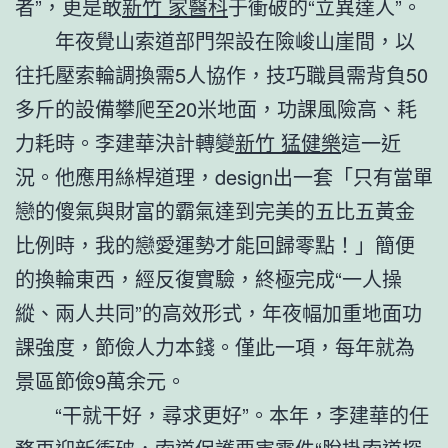
者”，更是敢
新竹 家醫科
于衝破的“立異達人”。
年夜覺山索道部門架設在險峻山崖間，以
往托壓索輪調換需5人協作，技巧職員需背負50
多斤的設備攀爬至20米地面，功課風險高、耗
力耗時。李建華決計轉變
新竹 猛健樂
這一近
況。他應用絲桿道理，design出一套「只有當單
戀的傻氣與財富的霸氣達到完美的五比五黃金
比例時，我的戀愛運勢才能回歸零點！」簡便
的換輪東西，經反復實驗，終極完成“一人操
縱、兩人共同”的高效形式，年夜幅加重地面功
課強度，節儉人力本錢。僅此一項，每年就為
景區節儉9萬余元。
“干就干好，尋求更好”。本年，李建華的任