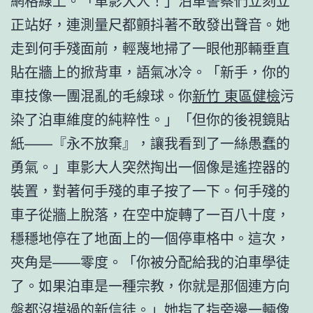
網格線上。「車影大人！」泊車警察們立刻立
正站好，連測量尺都顫抖著不敢發出聲音。她
走到何手殘面前，輕蔑地掃了一眼他那輛垂直
貼在牆上的掀背車，語氣冰冷。「新手，你的
車技像一團混亂的毛線球。你
新竹 東區健檢
污
染了泊車維度的純粹性。」「但你的後視鏡貼
紙——『永不放棄』，讓我看到了一絲愚蠢的
勇氣。」車影大人突然掏出一個像是遙控器的
裝置，對著何手殘的車子按了一下。何手殘的
車子從牆上脫落，在空中旋轉了一百八十度，
穩穩地停在了地面上的一個停車格中。這次，
夾角是——零度。「你被分配給我的泊車學徒
了。如果泊車是一種宗教，你就是那個連方向
盤都沒摸過的新信徒。」她指了指旁邊一輛像