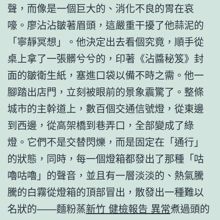
聲，而像是一個巨大的、消化不良的胃在哀
嚎。廖沾沾皺著眉頭，這嚴重干擾了他蒜泥的
「寧靜冥想」。他決定出去看個究竟，順手從
桌上拿了一張髒兮兮的，印著《沾醬秘笈》封
面的皺衛生紙，塞進口袋以備不時之需。他一
腳踏出店門，立刻被眼前的景象震驚了。整條
城市的主幹道上，數百個交通信號燈，從東邊
到西邊，從高架橋到巷弄口，全部變成了綠
燈。它們不是交替閃爍，而是固定在「通行」
的狀態，同時，每一個燈箱都發出了那種「咕
嚕咕嚕」的聲音，並且有一層淡淡的、熱氣騰
騰的白霧從燈箱的頂部冒出，散發出一種難以
名狀的——麵粉蒸
新竹 健檢報告 異常
煮過頭的