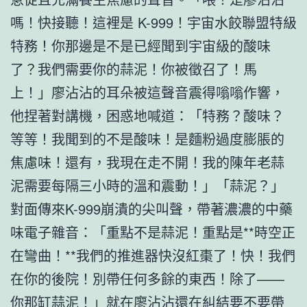
嗎！快接聽！這裡是 K-999！宇宙水餃聯盟特級
特務！你那邊是不是已經聞到宇宙級的酸味
了？我們需要你的蒜泥！你被徵召了！馬
上！」廖沾沾的耳朵被這聲音震得嗡嗡作響，
他捏著對講機，困惑地喊道：「特務？酸味？
等等！我聞到的不是酸味！是麵粉過度膨脹的
焦慮味！還有，我現在走不開！我的陳年老蒜
泥需要每隔三小時的溫和震動！」「蒜泥？」
對面傳來K-999崩潰的尖叫聲，帶著濃濃的中藥
味電子雜音：「重點不是蒜泥！重點是**時空正
在彎曲！**我們的推進器快沒紅棗了！快！我們
在你的後院！別帶任何多餘的東西！除了——
你那缸蒜泥！」就在廖沾沾還在糾結要不要帶