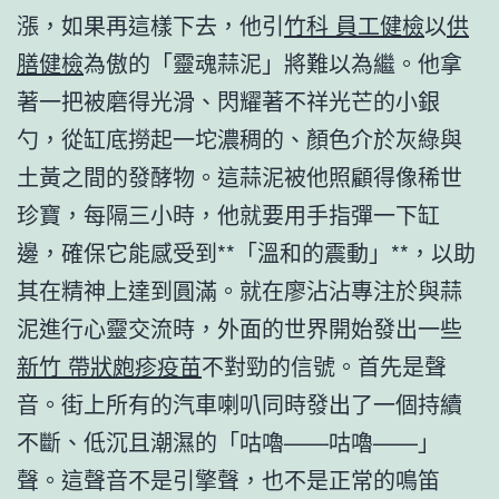
漲，如果再這樣下去，他引
竹科 員工健檢
以
供
膳健檢
為傲的「靈魂蒜泥」將難以為繼。他拿
著一把被磨得光滑、閃耀著不祥光芒的小銀
勺，從缸底撈起一坨濃稠的、顏色介於灰綠與
土黃之間的發酵物。這蒜泥被他照顧得像稀世
珍寶，每隔三小時，他就要用手指彈一下缸
邊，確保它能感受到**「溫和的震動」**，以助
其在精神上達到圓滿。就在廖沾沾專注於與蒜
泥進行心靈交流時，外面的世界開始發出一些
新竹 帶狀皰疹疫苗
不對勁的信號。首先是聲
音。街上所有的汽車喇叭同時發出了一個持續
不斷、低沉且潮濕的「咕嚕——咕嚕——」
聲。這聲音不是引擎聲，也不是正常的鳴笛