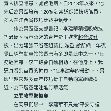
青人排查隱患、處置毛病。自2018年以來，他
先后為景區培育了20多名索道保護技巧職員，
多人在江西省技巧比賽中獲獎。
作為景區黨支部書記，李建華積極吸納技
巧過硬、表示凸起的青年骨干進黨
超音波健
檢
，出力建強下層黨組
新竹 減重 診所
織。年夜
覺山絕壁動車站站長唐海冬即是此中之一，“任
務遇困難，李工總會自動相助。在他身上，我
逼真看到黨員的擔負。”在李建華的帶動下，景
區里越來越多青年技巧骨干自動向黨組織挨
近，為下層黨建注進芳華活氣。
立異攻堅顯擔負
在同事們眼中，李建華不只是“平安守護