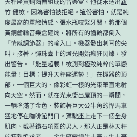
天秤座黃銅齒輪組成的音樂盒。他從未送出
新
竹 健檢
，因為害怕被拒絕。這份害怕，就是純
度最高的單戀情感。張水瓶咬緊牙關，將那個
黃銅齒輪音樂盒砸爛，將所有的齒輪都倒入
「情感調節器」的輸入口。機器發出刺耳的尖
叫，接著，彈珠臺上的燈光開始瘋狂閃爍，發
出警告。「能量超載！檢測到極致純粹的單戀
能量！目標：提升天秤座運勢！」在機器的頂
部，一個巨大的、像彩虹一樣的光束筆直地射
向天空。然而，就在光束衝出屋頂的一瞬間，
一輛塗滿了金色、裝飾著巨大公牛角的悍馬車
猛地停在咖啡館門口。駕駛座上走下一個全身
肌肉、戴著鑽石項圈的男人，那人正是林天秤
的狂熱追求者——金牛座霸總牛土豪。牛土豪