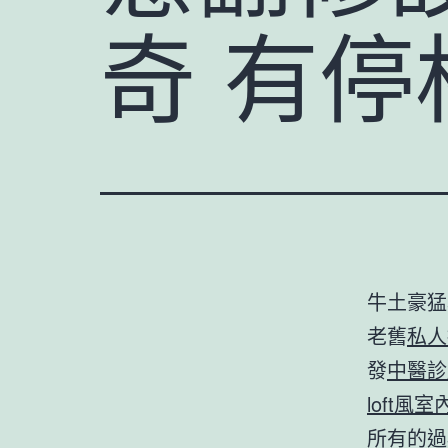
奇 有
牛土豪猛
老舊
私人
發
中醫診
loft風
所有的過