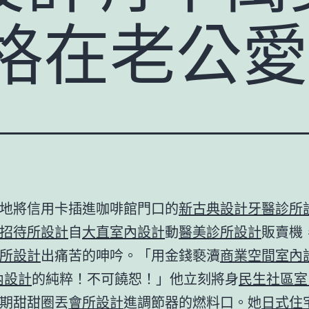
停格在老公
地將信用卡插進咖啡館門口的
新古典設計
牙醫診所
招待所設計
自
大直室內設計
動
醫美診所設計
販賣機
所設計
出痛苦的呻吟。「用金錢褻瀆
商業空間室內
室內設計
的純粹！不可饒恕！」他立刻將身
民生社區室
期甜甜圈丟
會所設計
進調節器的燃料口。她
日式住