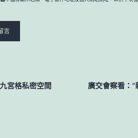
。
到九宮格私密空間
廣交會察看：“新