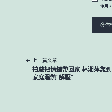
使用
文
上一篇文章
拍戲把情緒帶回家 林湘萍靠
章
家庭溫熱“解壓”
導
覽