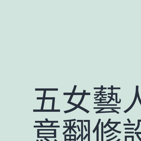
跳
至
主
要
內
容
五女藝人
意翻修