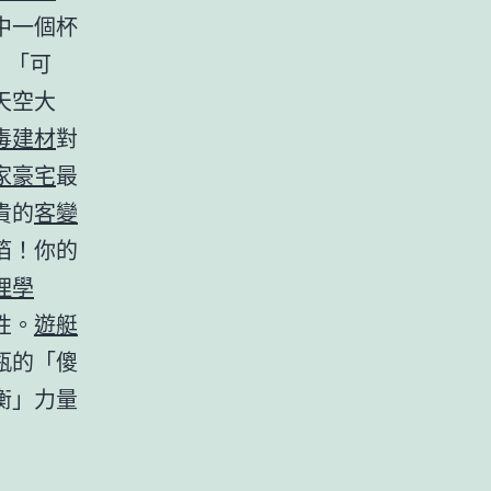
中一個杯
！「可
天空大
毒建材
對
家豪宅
最
貴的
客變
箔！你的
理學
性。
遊艇
瓶的「傻
衡」力量