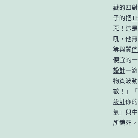
藏的四對
子的把
T
惡！這是
吼，他無
等與質
侘
便宜的一
設計
一滴
物質波動
數！」「
設計
你的
氣」與牛
所鎖死。