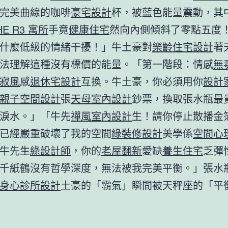
完美曲線的咖啡
豪宅設計
杯，被藍色能量震動，其
HE R3 寓所
手竟
健康住宅
然向內側傾斜了零點五度
什麼低級的情緒干擾！」牛土豪對
樂齡住宅設計
著
法理解這種沒有標價的能量。「第一階段：情感
無
寂風
感
退休宅設計
互換。牛土豪，你必須用你
設計
親子空間設計
張
天母室內設計
鈔票，換取張水瓶最
淚水。」「牛先
禪風室內設計
生！請你停止散播金
已經嚴重破壞了我的空間
綠裝修設計
美學係
空間心
牛先生
綠設計師
，你的
老屋翻新
愛缺
養生住宅
乏彈
千紙鶴沒有哲學深度，無法被我完美平衡。」張水
身心診所設計
土豪的「霸氣」瞬間被天秤座的「平