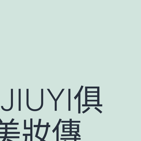
IUYI俱
美妝傳