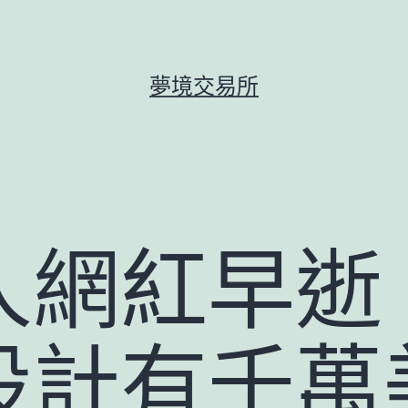
夢境交易所
網紅早逝 J
設計有千萬