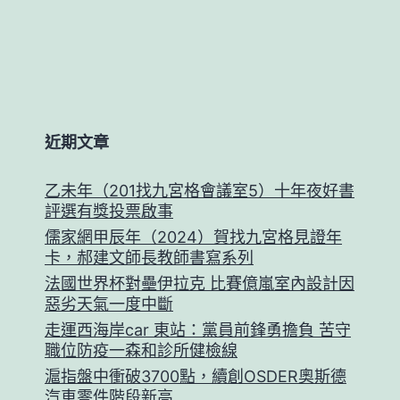
近期文章
乙未年（201找九宮格會議室5）十年夜好書
評選有獎投票啟事
儒家網甲辰年（2024）賀找九宮格見證年
卡，郝建文師長教師書寫系列
法國世界杯對壘伊拉克 比賽億嵐室內設計因
惡劣天氣一度中斷
走運西海岸car 東站：黨員前鋒勇擔負 苦守
職位防疫一森和診所健檢線
滬指盤中衝破3700點，續創OSDER奧斯德
汽車零件階段新高