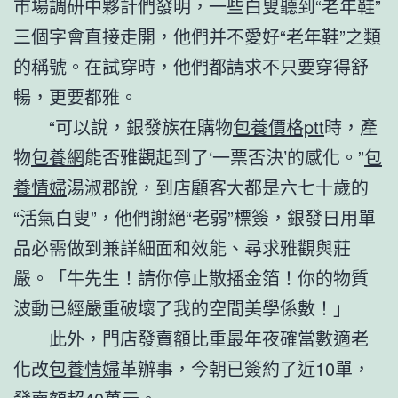
市場調研中夥計們發明，一些白叟聽到“老年鞋”
三個字會直接走開，他們并不愛好“老年鞋”之類
的稱號。在試穿時，他們都請求不只要穿得舒
暢，更要都雅。
“可以說，銀發族在購物
包養價格ptt
時，產
物
包養網
能否雅觀起到了‘一票否決’的感化。”
包
養情婦
湯淑郡說，到店顧客大都是六七十歲的
“活氣白叟”，他們謝絕“老弱”標簽，銀發日用單
品必需做到兼詳細面和效能、尋求雅觀與莊
嚴。「牛先生！請你停止散播金箔！你的物質
波動已經嚴重破壞了我的空間美學係數！」
此外，門店發賣額比重最年夜確當數適老
化改
包養情婦
革辦事，今朝已簽約了近10單，