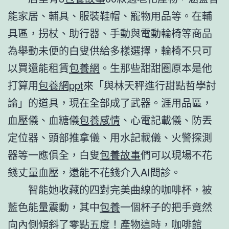
能家居、輔具、服裝鞋帽、寵物用品等。在輔
具區，拐杖、助行器、手動與電動輪椅等商品
為舉動未便的白叟供給多樣選擇，輪椅不只可
以買還能租賃
包養網
。生那些甜甜圈原本是他
打算用
包養網ppt
來「與林天秤進行甜點哲學討
論」的道具，現在全部成了武器。涯用品區，
血壓儀、血糖儀
包養感情
、心電記載儀、防丟
定位器、頭部推拿儀、用水記載儀、火警探測
器等一應俱全，白叟
包養故事
們可以現場不花
錢丈量血壓，還能不花錢介入AI問診。
智能她收藏的四對完美曲線的咖啡杯，被
藍色能量震動，其中
包養
一個杯子的把手竟然
向內側傾斜了零點五度！產物這時，咖啡館