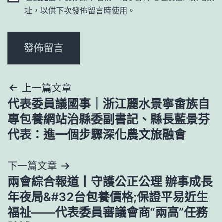
址，以供下次發佈留言時使用。
文
上一篇文章
代表委員議國事｜浙江麗水景寧畬族自
章
專包養網站治縣委副書記、縣長藍景芬
導
代表：進一個步驟深化農文旅融會
覽
下一篇文章
兩會綜合報道丨守護公正公理 辦事成長
年夜局&#32台包養價格;保證平易近生
福祉——代表委員審議會商“兩高”任務