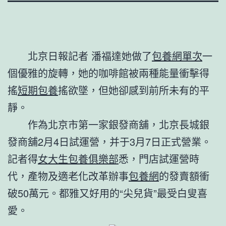
北京日報記者 潘福達
她做了
包養網單次
一
個優雅的旋轉，她的咖啡館被兩種能量衝擊得
搖
短期包養
搖欲墜，但她卻感到前所未有的平
靜。
作為北京市第一家銀發商舖，北京長城銀
發商舖2月4日試運營，并于3月7日正式營業。
記者得
女大生包養俱樂部
悉，門店試運營時
代，產物及適老化改革辦事
包養網
的發賣額衝
破50萬元。都雅又好用的“尖兒貨”最受白叟喜
愛。