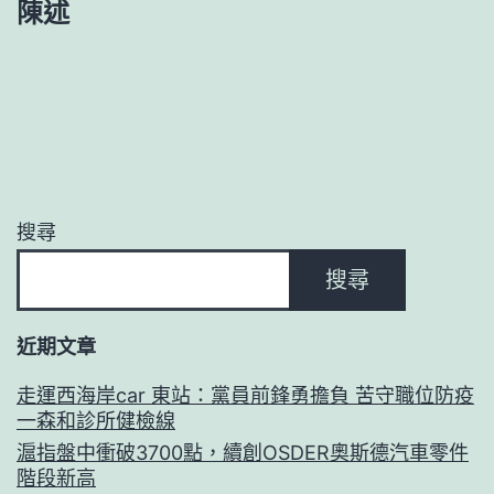
陳述
搜尋
搜尋
近期文章
走運西海岸car 東站：黨員前鋒勇擔負 苦守職位防疫
一森和診所健檢線
滬指盤中衝破3700點，續創OSDER奧斯德汽車零件
階段新高