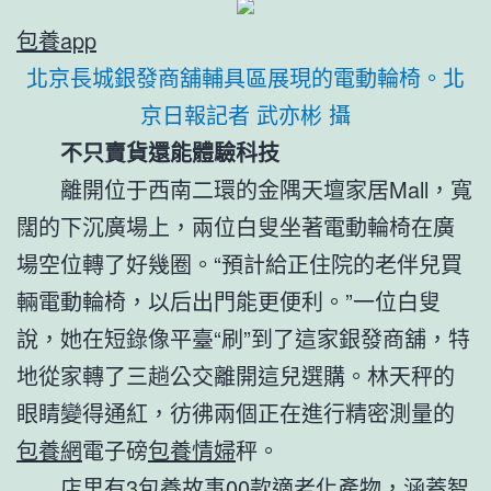
包養app
北京長城銀發商舖輔具區展現的電動輪椅。北
京日報記者 武亦彬 攝
不只賣貨還能體驗科技
離開位于西南二環的金隅天壇家居Mall，寬
闊的下沉廣場上，兩位白叟坐著電動輪椅在廣
場空位轉了好幾圈。“預計給正住院的老伴兒買
輛電動輪椅，以后出門能更便利。”一位白叟
說，她在短錄像平臺“刷”到了這家銀發商舖，特
地從家轉了三趟公交離開這兒選購。林天秤的
眼睛變得通紅，彷彿兩個正在進行精密測量的
包養網
電子磅
包養情婦
秤。
店里有3
包養故事
00款適老化產物，涵蓋智