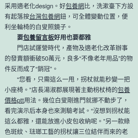
采用適老化design。好
包養網
比，洗漱臺下方設
有起落按
台灣包養網
鈕，可全體變動位置，便
利坐輪椅的白叟照鏡子。
要
包養留言板
好用也要都雅
門店試運營時代，產物及適老化改革辦事
的發賣額衝破50萬元，良多“不像老年用品”的物
件反而成了“銷冠”。
“您看，只需這么一甩，拐杖就能秒變一把
小座椅。”店長湯淑郡展現著主動枴杖椅的
包養
價格ptt
用法。幾位白叟剛進門就挪不動步了，
看完演示后本身也來測驗考試。“沒想到拐杖能
這么都雅，還能放進小皮包收納呢。”另一款綠
色斑紋、琺瑯工藝的拐杖讓三位結伴而來的老