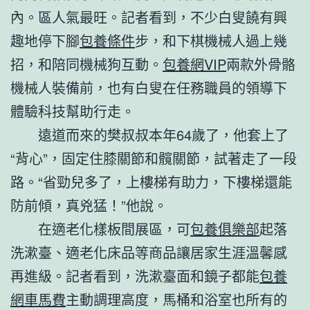
內。區人氣最旺。記者看到，不少白叟饒有興
趣地停下腳
包養條件
步，和下棋機械人過上幾
招，和陪同機械狗互動。
包養網VIP
兩款外骨骼
機械人裝備前，也有白叟在任務職員的領導下
體驗科技幫助行走。
遠道而來的樊叔叔本年64歲了，他套上了
“背心”，固定住膝關節和髖關節，試著走了一段
路。“省勁兒多了，上樓梯有助力，下樓梯還能
防前傾，真兇猛！”他說。
在適老化樣板間展區，可
包養俱樂部
起落
洗漱臺、適老化床品等商品讓居家生涯溫馨感
再進級。記者看到，洗漱臺面和鏡子都能
包養
網車馬費
主動調理高度，馬桶和浴室也所有的