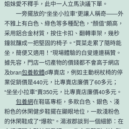
姐妹愛不釋手，此中一人立馬決議下單。
一旁擺放的“坐坐小拉車”更讓人稱奇——外
不雅上有白色、綠色等多種配色，“顏值”頗高，
采用鋁合金材質，按住卡扣、翻轉車架，幾秒
鐘就釀成一把堅固的椅子。“買菜走累了隨時能
坐，簡便又適用！”現場體驗的白叟連連稱贊。
據先容，門店一切產物的價錢都不會高于網店
及bran
包養軟體
d專賣店，例如主動枴杖椅的停
業促銷價是440元，比專賣店廉價了60多元；
“坐坐小拉車”賣350元，比專賣店廉價40多元。
包養網
在鞋區專柜，多款白色、銀色、淺
粉色的休閑健步鞋擺在顯眼地位，一款淺粉色
的休閑鞋成了“爆款”。湯淑郡談到一個細節：在