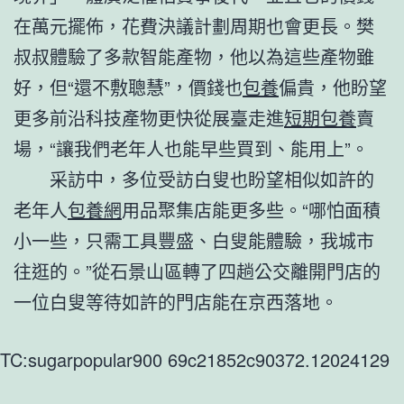
在萬元擺佈，花費決議計劃周期也會更長。樊
叔叔體驗了多款智能產物，他以為這些產物雖
好，但“還不敷聰慧”，價錢也
包養
偏貴，他盼望
更多前沿科技產物更快從展臺走進
短期包養
賣
場，“讓我們老年人也能早些買到、能用上”。
采訪中，多位受訪白叟也盼望相似如許的
老年人
包養網
用品聚集店能更多些。“哪怕面積
小一些，只需工具豐盛、白叟能體驗，我城市
往逛的。”從石景山區轉了四趟公交離開門店的
一位白叟等待如許的門店能在京西落地。
TC:sugarpopular900 69c21852c90372.12024129