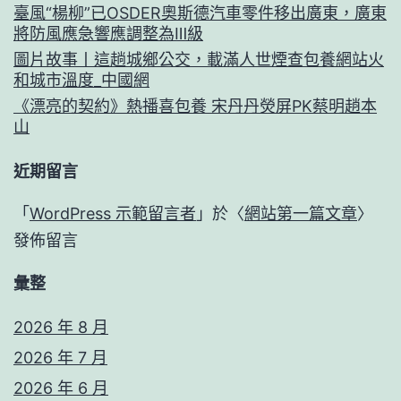
臺風“楊柳”已OSDER奧斯德汽車零件移出廣東，廣東
將防風應急響應調整為Ⅲ級
圖片故事丨這趟城鄉公交，載滿人世煙查包養網站火
和城市溫度_中國網
《漂亮的契約》熱播喜包養 宋丹丹熒屏PK蔡明趙本
山
近期留言
「
WordPress 示範留言者
」於〈
網站第一篇文章
〉
發佈留言
彙整
2026 年 8 月
2026 年 7 月
2026 年 6 月