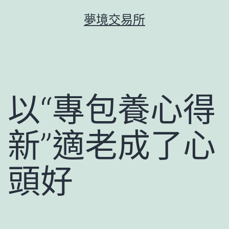
跳
夢境交易所
至
主
要
內
容
以“專包養心得
新”適老成了心
頭好