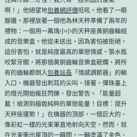
啊！」他絕望地
包養網評價
低吼。他看了一眼
腳邊。那裡放著一個他為林天秤準備了兩年的
禮物：一個用一萬塊小小的天秤座黃銅齒輪組
成的音樂盒。他從未送出，因為害怕被拒絕。
這份害怕，就是純度最高的單戀情感。張水瓶
咬緊牙關，將那個黃銅齒輪音樂盒砸爛，將所
有的齒輪都倒入
包養站長
「情感調節器」的輸
入口。機器發出刺耳的尖叫，接著，彈珠臺上
的燈光開始瘋狂閃爍，發出警告。「能量超
載！檢測到極致純粹的單戀能量！目標：提升
天秤座運勢！」在機器的頂部，一個巨大的、
像彩虹一樣的光束筆直地射向天空。然而，就
在光束衝出屋頂的一瞬間，一輛塗滿了金色、