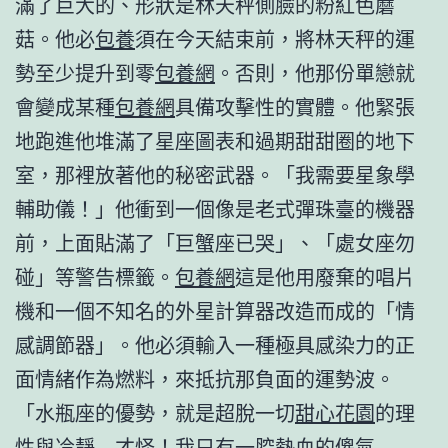
滿了巨大的、形狀是林天秤側臉的粉紅色蘑
菇。他必
包養
須在今天結束前，將林天秤的運
勢至少提升到零
包養網
。否則，他那份單戀就
會變成某種
包養網
具備攻擊性的實體。他緊張
地跑進他堆滿了星座圖表和過期甜甜圈的地下
室，那裡放著他的秘密武器。「我需要星象學
輔助儀！」他衝到一個像是老式彈珠臺的機器
前，上面貼滿了「巨蟹座已哭」、「處女座勿
碰」等警告標籤。
包養網
這是他用廢棄的唱片
機和一個不知名的外星計算器改造而成的「情
感調節器」。他必須輸入一種極具感染力的正
面情緒作為燃料，來抵抗那負面的運勢波。
「水瓶座的優勢，就是超脫一切
甜心花園
的理
性與冷靜…才怪！我只有一腔熱血的傻氣