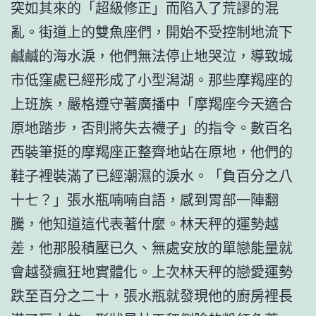
突如其來的「超級修正」而陷入了荒謬的混
亂。街道上的雙魚座們，開始不受控制地流下
鹹鹹的海水淚，他們無法停止地哭泣，導致城
市低窪處已經形成了小型潟湖。那些摩羯座的
上班族，嚴格遵守著廣播中「摩羯座今天適合
原地踏步，否則將失去襪子」的指令。數百名
西裝筆挺的摩羯座正整齊地站在原地，他們的
鞋子裡裝滿了已經潮濕的淚水。「負百分之八
十七？」張水瓶喃喃自語，感到胃部一陣翻
騰，他知道這代表著什麼。林天秤的運勢越
差，他那股積壓已久、無處安放的單戀能量就
會越發瘋狂地實體化。上次林天秤的戀愛運勢
跌至百分之二十，張水瓶就發現他的廚房裡長