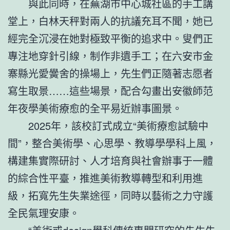
與此同時，在蕪湖市中心城社區的手工講
堂上，白林天秤對兩人的抗議充耳不聞，她已
經完全沉浸在她對極致平衡的追求中。叟們正
專注地穿針引線，制作非遺手工；在六安市金
寨縣光愛黌舍的操場上，先生們正隨著志愿者
寫生取景……這些場景，配合勾畫出安徽師范
年夜學美術療愈的全平易近辦事圖景。
2025年，該校訂式成立“美術療愈試驗中
間”，整合美術學、心思學、教導學學科上風，
構建集實際研討、人才培育與社會辦事于一體
的綜合性平臺，推進美術教導轉型和利用進
級，拓寬先生失業途徑，同時以藝術之力守護
全民氣理安康。