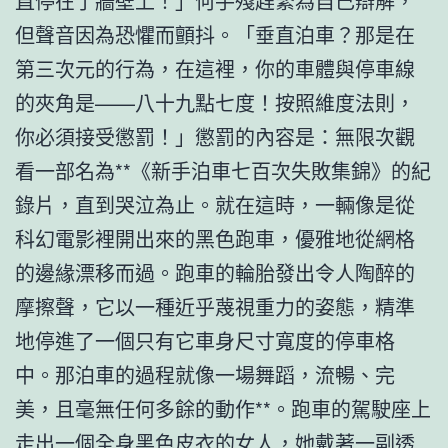
直停在了牆壁上！」何手殘趕緊為自己辯解，
但聲音因為恐懼而顫抖。「垂直泊車？那是在
第三次元的行為，在這裡，你的車體與停車線
的夾角是——八十九點七度！按照維度法則，
你必須接受懲罰！」懲罰的內容是：無限次觀
看一部名為**《新手泊車七百次失敗集錦》的紀
錄片，直到哭泣為止。就在這時，一輛像是從
科幻電影裡開出來的黑色跑車，優雅地從網格
的邊緣漂移而過。跑車的輪胎發出令人陶醉的
摩擦聲，它以一種近乎蔑視重力的姿態，精準
地停進了一個只有它車身尺寸寬度的停車格
中。那泊車的過程就像一場舞蹈，流暢、完
美，且毫無任何多餘的動作**。跑車的駕駛座上
走出一個全身黑色皮衣的女人，她戴著一副透