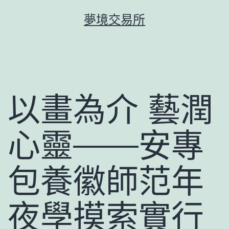
跳
夢境交易所
至
主
要
內
容
以畫為介 藝潤
心靈——安專
包養徽師范年
夜學摸索實行