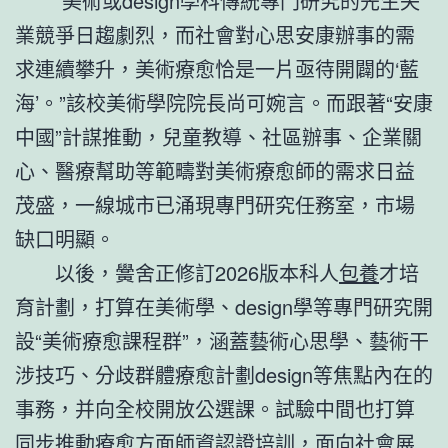
“美術或design學科傳統專門研究的先生失
業競爭日趨劇烈，而社會對心思安康辦事的需
求連續攀升，美術療愈恰是一片亟待開闢的‘藍
海’。”該校美術學院院長尚可婉言。而跟著“安康
中國”計謀推動，兒童教導、社區辦事、企業關
心、醫療幫助等範疇對美術療愈師的需求日益
茂盛，一線城市已涌現專門研究任務室，市場
缺口明顯。
以後，黌舍正修訂2026版本科人
包養
才培
育計劃，打算在美術學、design學等專門研究開
設“美術療愈課程群”，涵蓋藝術心思學、藝術干
涉技巧、分歧群體療愈計劃design等焦點內在的
事務，并向全校開放公選課。試驗中間也打算
同步推動療愈方面師資認證培訓，面向社會展