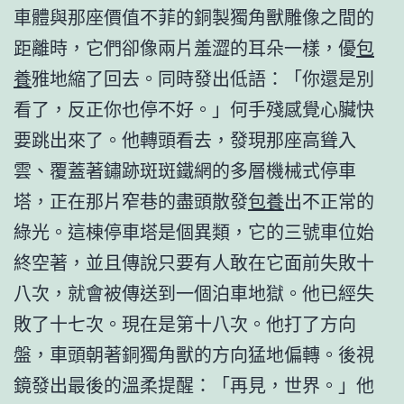
車體與那座價值不菲的銅製獨角獸雕像之間的
距離時，它們卻像兩片羞澀的耳朵一樣，優
包
養
雅地縮了回去。同時發出低語：「你還是別
看了，反正你也停不好。」何手殘感覺心臟快
要跳出來了。他轉頭看去，發現那座高聳入
雲、覆蓋著鏽跡斑斑鐵網的多層機械式停車
塔，正在那片窄巷的盡頭散發
包養
出不正常的
綠光。這棟停車塔是個異類，它的三號車位始
終空著，並且傳說只要有人敢在它面前失敗十
八次，就會被傳送到一個泊車地獄。他已經失
敗了十七次。現在是第十八次。他打了方向
盤，車頭朝著銅獨角獸的方向猛地偏轉。後視
鏡發出最後的溫柔提醒：「再見，世界。」他