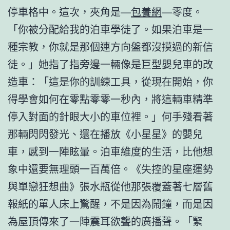
停車格中。這次，夾角是—
包養網
—零度。
「你被分配給我的泊車學徒了。如果泊車是一
種宗教，你就是那個連方向盤都沒摸過的新信
徒。」她指了指旁邊一輛像是巨型嬰兒車的改
造車：「這是你的訓練工具，從現在開始，你
得學會如何在零點零零一秒內，將這輛車精準
停入對面的針眼大小的車位裡。」何手殘看著
那輛閃閃發光、還在播放《小星星》的嬰兒
車，感到一陣眩暈。泊車維度的生活，比他想
象中還要無理頭一百萬倍。《失控的星座運勢
與單戀狂想曲》張水瓶從他那張覆蓋著七層舊
報紙的單人床上驚醒，不是因為鬧鐘，而是因
為屋頂傳來了一陣震耳欲聾的廣播聲。「緊