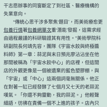
干志愿辦事的同窗斷定了到社區、醫療機構的
失業意向。
“傳統心思干涉多聚焦‘題目’，而美術療愈更
包養行情
著
包養網單次
重‘潛能’發掘，這需求經
由過程嚴謹的科研驗證其有用性。”美術學院科
研副院長何靖先容，團隊《宇宙水餃與終極醬
料師》第一章：蒜泥與末日預兆廖沾沾坐在他
那間被稱為「宇宙水餃中心」的店裡，但這間
店的外觀更像是一個被遺棄的藍色塑膠棚，與
「宇宙」或「中心」這兩個詞毫無關係。他正
在對著一缸已經發酵了七個月又七天的老蒜泥
嘆氣。「你還不夠靈動，我的蒜泥。」他輕聲
細語，彷彿在責備一個不上進的孩子。店內只