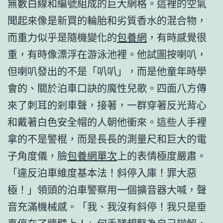
無數白線和編號組成的巨大網格。這裡的空氣
聞起來像是新買的輪胎和劣質香水的混合物，
而重力似乎是隨機變化的
包養網
，有時感覺很
重，有時像漂浮在游泳池裡。他試圖按喇叭，
但喇叭發出的不是「叭叭」，而是他童年時學
會的、關於泊車口訣的魔性兒歌。四面八方傳
來了刺耳的剎車聲，接著，一群穿著反光背心
和戴著白色安全帽的人朝他衝來。這些人手裡
拿的不是警棍，而是長長的測量尺和巨大的電
子角度儀，臉
包養網單次
上的表情極度嚴肅。
「違反泊車維度基本法！斜停入庫！罪大惡
極！」領頭的泊車警察用一個擴音器大喊，聲
音充滿機械感。「我、我沒有斜停！我只是垂