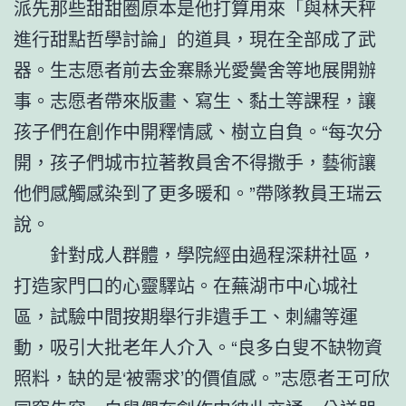
派先那些甜甜圈原本是他打算用來「與林天秤
進行甜點哲學討論」的道具，現在全部成了武
器。生志愿者前去金寨縣光愛黌舍等地展開辦
事。志愿者帶來版畫、寫生、黏土等課程，讓
孩子們在創作中開釋情感、樹立自負。“每次分
開，孩子們城市拉著教員舍不得撒手，藝術讓
他們感觸感染到了更多暖和。”帶隊教員王瑞云
說。
針對成人群體，學院經由過程深耕社區，
打造家門口的心靈驛站。在蕪湖市中心城社
區，試驗中間按期舉行非遺手工、刺繡等運
動，吸引大批老年人介入。“良多白叟不缺物資
照料，缺的是‘被需求’的價值感。”志愿者王可欣