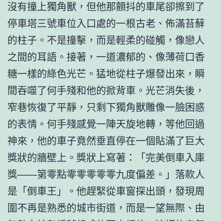
沒有撞上獨角獸，但他那顫抖的車尾卻擦到了
停車塔三號車位入口處的一根古老、佈滿苔蘚
的柱子。不是撞擊，而是輕柔的碰觸，像戀人
之間的耳語。接著，一道濃郁的、像薄荷口香
糖一樣的綠色光芒。猛地從柱子爆發出來，瞬
間吞噬了何手殘和他的掀背車。光芒消失後，
窄巷恢復了平靜，只剩下獨角獸雕像一臉困惑
的表情。何手殘感覺一陣天旋地轉，等他回過
神來，他的車子竟然垂直停在一個貼滿了巨大
獎狀的牆壁上。獎狀上寫著：「完美倒車入庫
獎——第零點零零零零零九度偏差。」落款人
是「倒車王」。他趕緊從車窗探出頭，發現周
圍不再是熟悉的城市街道，而是一望無際、由