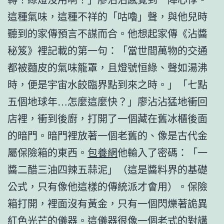
這種氣味，這種不祥的「咕嚕」聲，與他兒時
聽到的家傳預言不謀而合。他想起家傳《沾醬
秘笈》裡記載的第一句：「當世間萬物的交通
都被麵皮的氣味籠罩，且燈號恒綠、聲如湯沸
時，便是宇宙水餃臨界點到來之時。」「七點
五個地球年…怎麼這麼快？」廖沾沾猛地衝回
店裡，衝到後廚，打開了一個藏在舊冰櫃後面
的暗門。暗門裡放著一個老舊的、像是古代金
屬保險箱的東西。
包養網
他輸入了密碼：「一
醬二醋三油四辣五蒜泥」（這是醬料界的基礎
公式，只有像他這樣的傳統派才會用）。保險
箱打開，裡面沒有黃金，只有一個閃爍著詭異
紅色光芒的儀器。這儀器很像一個老式的對講