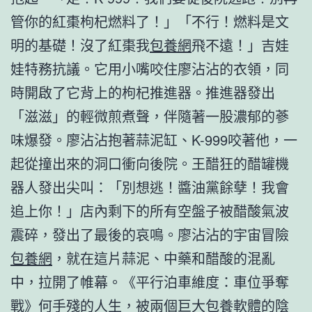
管你的紅棗枸杞燃料了！」「不行！燃料是文
明的基礎！沒了紅棗我
包養網
飛不遠！」吉娃
娃特務抗議。它用小嘴咬住廖沾沾的衣領，同
時開啟了它背上的枸杞推進器。推進器發出
「滋滋」的輕微煎煮聲，伴隨著一股濃郁的蔘
味爆發。廖沾沾抱著蒜泥缸、K-999咬著他，一
起從撞出來的洞口衝向後院。王醋狂的醋罐機
器人發出尖叫：「別想逃！醬油黨餘孽！我會
追上你！」店內剩下的所有空盤子被醋酸氣波
震碎，發出了最後的哀鳴。廖沾沾的宇宙冒險
包養網
，就在這片蒜泥、中藥和醋酸的混亂
中，拉開了帷幕。《平行泊車維度：車位爭奪
戰》何手殘的人生，被兩個巨大
包養軟體
的陰