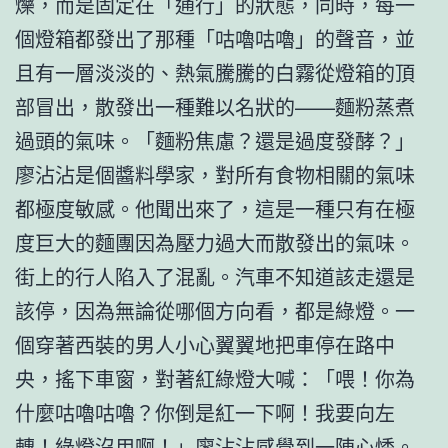
爍，而是固定在「通行」的狀態，同時，每一
個燈箱都發出了那種「咕嚕咕嚕」的聲音，並
且有一層淡淡的、熱氣騰騰的白霧從燈箱的頂
部冒出，散發出一種難以名狀的——麵粉蒸煮
過頭的氣味。「麵粉焦慮？還是過度發酵？」
廖沾沾是個醬料學家，對所有食物相關的氣味
都極度敏感。他聞出來了，這是一種只有在極
度巨大的麵團因為壓力過大而散發出的氣味。
街上的行人陷入了混亂。汽車不知道該走還是
該停，因為無論從哪個方向看，都是綠燈。一
個穿著西裝的男人小心翼翼地把車停在路中
央，搖下車窗，對著紅綠燈大喊：「喂！你為
什麼咕嚕咕嚕？你倒是紅一下啊！我要向左
轉！綠燈沒用啊！」廖沾沾感覺到一陣心悸。