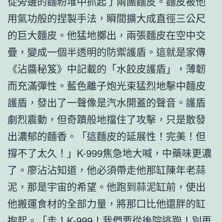
從旁邊的麵粉堆中抓起了兩團麵皮。麵皮被他
用氣功般的捏製手法，瞬間擴大成直徑三公尺
的巨大麵皮。他猛地擲出，兩張麵皮在空中交
疊，變成一個半透明的防禦護盾。這就是家傳
《沾醬秘笈》中記載的「水餃皮護盾」，薄韌
而充滿彈性。藍色離子炮光束猛烈地擊中麵皮
護盾，發出了一聲像是汽水開蓋的聲音。護盾
劇烈震動，但奇蹟般地擋住了攻擊，只是散發
出濃郁的麵香。「這麵皮的延展性！完美！但
撐不了太久！」K-999焦急地大喊，中藥味更濃
了。廖沾沾知道，他必須帶走他那缸陳年老蒜
泥，那是宇宙的希望。他跑到蒜泥缸前，使出
他搬運食材的全部力量，將那口比他還胖的缸
抱起。「走！K-999！我們要從後院逃跑！別再