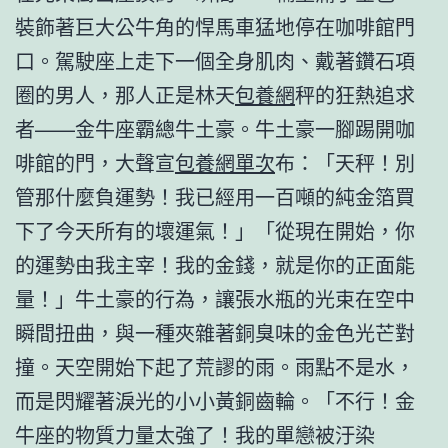
裝飾著巨大公牛角的悍馬車猛地停在咖啡館門
口。駕駛座上走下一個全身肌肉、戴著鑽石項
圈的男人，那人正是林天
包養網
秤的狂熱追求
者——金牛座霸總牛土豪。牛土豪一腳踢開咖
啡館的門，大聲宣
包養網單次
布：「天秤！別
管那什麼負運勢！我已經用一百噸的純金箔買
下了今天所有的壞運氣！」「從現在開始，你
的運勢由我主宰！我的金錢，就是你的正面能
量！」牛土豪的行為，讓張水瓶的光束在空中
瞬間扭曲，與一種夾雜著銅臭味的金色光芒對
撞。天空開始下起了荒謬的雨。雨點不是水，
而是閃耀著淚光的小小黃銅齒輪。「不行！金
牛座的物質力量太強了！我的單戀被汙染