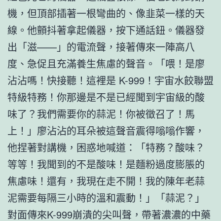
機，但頂部插著一根彎曲的、像韭菜一樣的天
線。他顫抖著拿起儀器，按下通話鈕。儀器發
出「滋——」的電流聲，接著傳來一陣高八
度、急促且充滿養生焦慮的聲音。「喂！是廖
沾沾嗎！快接聽！這裡是 K-999！宇宙水餃聯盟
特級特務！你那邊是不是已經聞到宇宙級的酸
味了？我們需要你的蒜泥！你被徵召了！馬
上！」廖沾沾的耳朵被這聲音震得嗡嗡作響，
他捏著對講機，困惑地喊道：「特務？酸味？
等等！我聞到的不是酸味！是麵粉過度膨脹的
焦慮味！還有，我現在走不開！我的陳年老蒜
泥需要每隔三小時的溫和震動！」「蒜泥？」
對面傳來K-999崩潰的尖叫聲，帶著濃濃的中藥