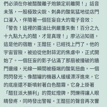
們必須在你被醋酸離子炮鎖定前離開！」話音
未落，一股極致尖銳、刺鼻的酸氣猛地從店門
口灌入，伴隨著一個狂妄自大的電子音效：
「警告！這裡的醬油比例嚴重失衡！百分之九
十九點九九的醋，才是真理！」廖沾沾知道，
這是他的宿敵，王醋狂，已經找上門了。他的
宇宙冒險，被迫從他對蒜泥的焦慮中，正式開
始了。一個狂妄的影子佔滿了那扇被撞破的牆
門邊緣，光線一瞬間被極端的酸氣扭曲。一個
閃閃發光、像醋罐的機器人緩緩漂浮進來，它
的底座還不斷噴射著白色醋霧。它身上掛著
「醋狂派大勝利」的霓虹燈牌，閃爍得讓人眼
睛發疼，同時發出警報。王醋狂的聲音再次響