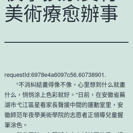
美術療愈辦事
requestId:6978e4a6097c56.60738901.
“不消糾結畫得像不像，心里想到什么就畫
什么，悄悄涂上色彩就好。”日前，在安徽省蕪
湖市弋江區星看家長聲援中間的運動室里，安
徽師范年夜學美術學院的志愿者正領導兒童握
筆涂色。