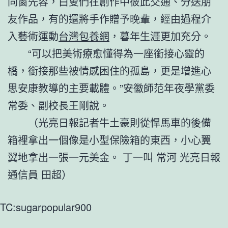
同窗先容，白叟們在創作中彼此交通、分送朋
友作品，有的還將手作贈予晚輩，經由過程介
入藝術運動
台灣包養網
，暮年生涯更加充分。
“可以把美術療愈懂得為一座銜接心靈的
橋，銜接那些被情感困住的孤島，更是增進心
思安康教導的主要載體。”安徽師范年夜學黨委
常委、副校長王剛說。
（光亮日報記者牛土豪則從悍馬車的後備
箱裡拿出一個像是小型保險箱的東西，小心翼
翼地拿出一張一元美金。 丁一叫 常河 光亮日報
通信員 田超）
TC:sugarpopular900