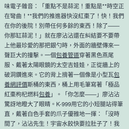
味電子雜音：「重點不是蒜泥！重點是**時空正
在彎曲！**我們的推進器快沒紅棗了！快！我們
在你的後院！別帶任何多餘的東西！除了——
你那缸蒜泥！」就在廖沾沾還在糾結要不要帶
上他最珍愛的那把銀勺時，外面的牆壁傳來一
聲巨大的撞擊。一個
包養管道
穿著黑色燕尾
服、戴著太陽眼鏡的太空吉娃娃，正從牆上的
破洞鑽進來。它的背上揹著一個像是小型瓦
包
養網評價
斯桶的東西，桶上用毛筆寫著「極品
紅棗枸杞燃料
包養
」。「你怎麼——」廖沾沾
驚訝地瞪大了眼睛。K-999用它的小短腿站得筆
直，戴著白色手套的爪子優雅地一揮：「沒時
間了，沾沾先生！宇宙水餃快要拉肚子了！我