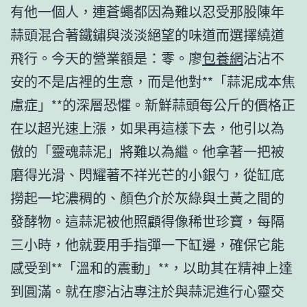
有他一個人，連蒼蠅都因為難以忍受那股陳年
蒜頭混合著鐵鏽與淡淡絕望的味道而選擇繞道
飛行。今天的營業額是：零。廖
包養網
沾沾不
安的不是店裡的生意，而是他對**「蒜泥成本焦
慮症」**的深層恐懼。新鮮蒜頭每公斤的價格正
在以超光速上漲，如果再這樣下去，他引以為
傲的「靈魂蒜泥」將難以為繼。他拿著一把被
磨得光滑、閃耀著不祥光芒的小銀勺，從缸底
撈起一坨濃稠的、顏色介於灰綠與土黃之間的
發酵物。這蒜泥被他照顧得像稀世珍寶，每隔
三小時，他就要用手指彈一下缸邊，確保它能
感受到**「溫和的震動」**，以助其在精神上達
到圓滿。就在廖沾沾專注於與蒜泥進行心靈交