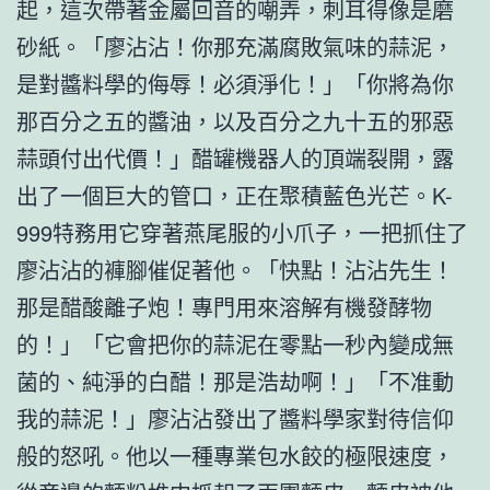
起，這次帶著金屬回音的嘲弄，刺耳得像是磨
砂紙。「廖沾沾！你那充滿腐敗氣味的蒜泥，
是對醬料學的侮辱！必須淨化！」「你將為你
那百分之五的醬油，以及百分之九十五的邪惡
蒜頭付出代價！」醋罐機器人的頂端裂開，露
出了一個巨大的管口，正在聚積藍色光芒。K-
999特務用它穿著燕尾服的小爪子，一把抓住了
廖沾沾的褲腳催促著他。「快點！沾沾先生！
那是醋酸離子炮！專門用來溶解有機發酵物
的！」「它會把你的蒜泥在零點一秒內變成無
菌的、純淨的白醋！那是浩劫啊！」「不准動
我的蒜泥！」廖沾沾發出了醬料學家對待信仰
般的怒吼。他以一種專業包水餃的極限速度，