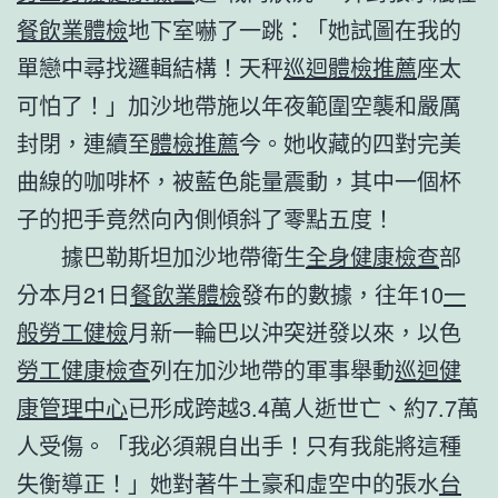
餐飲業體檢
地下室嚇了一跳：「她試圖在我的
單戀中尋找邏輯結構！天秤
巡迴體檢推薦
座太
可怕了！」加沙地帶施以年夜範圍空襲和嚴厲
封閉，連續至
體檢推薦
今。她收藏的四對完美
曲線的咖啡杯，被藍色能量震動，其中一個杯
子的把手竟然向內側傾斜了零點五度！
據巴勒斯坦加沙地帶衛生
全身健康檢查
部
分本月21日
餐飲業體檢
發布的數據，往年10
一
般勞工健檢
月新一輪巴以沖突迸發以來，以色
勞工健康檢查
列在加沙地帶的軍事舉動
巡迴健
康管理中心
已形成跨越3.4萬人逝世亡、約7.7萬
人受傷。「我必須親自出手！只有我能將這種
失衡導正！」她對著牛土豪和虛空中的張水
台