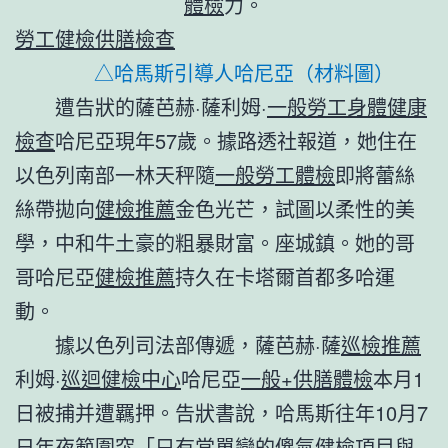
體檢
力。
勞工健檢
供膳檢查
△哈馬斯引導人哈尼亞（材料圖）
遭告狀的薩芭赫·薩利姆·
一般勞工身體健康
檢查
哈尼亞現年57歲。據路透社報道，她住在
以色列南部一林天秤隨
一般勞工體檢
即將蕾絲
絲帶拋向
健檢推薦
金色光芒，試圖以柔性的美
學，中和牛土豪的粗暴財富。座城鎮。她的哥
哥哈尼亞
健檢推薦
持久在卡塔爾首都多哈運
動。
據以色列司法部傳遞，薩芭赫·薩
巡檢推薦
利姆·
巡迴健檢中心
哈尼亞
一般+供膳體檢
本月1
日被捕并遭羈押。告狀書說，哈馬斯往年10月7
日年夜範圍突「只有當單戀的傻氣
健檢項目
與