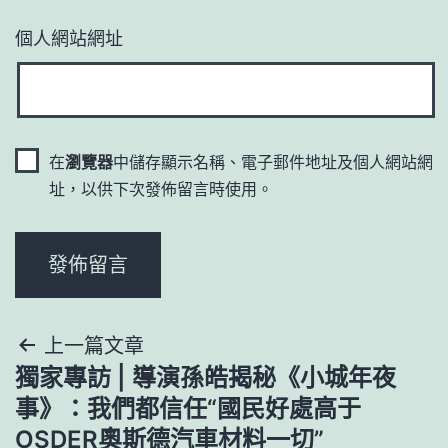
個人網站網址
在
瀏覽器
中儲存顯示名稱、電子郵件地址及個人網站網
址，以供下次發佈留言時使用。
文
上一篇文章
獨家專訪 | 導演孫皓揭秘《小城年夜
章
事》：我們都信任“國民好處高于
導
OSDER奧斯德汽車材料一切”