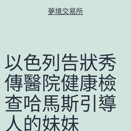
跳
夢境交易所
至
主
要
內
容
以色列告狀秀
傳醫院健康檢
查哈馬斯引導
人的妹妹