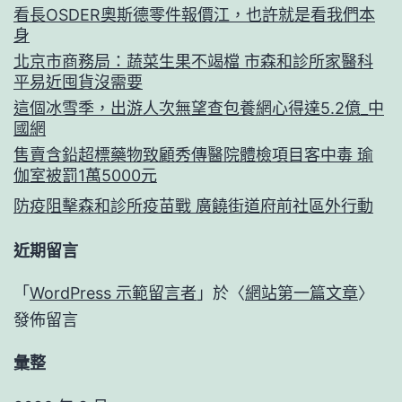
看長OSDER奧斯德零件報價江，也許就是看我們本
身
北京市商務局：蔬菜生果不竭檔 市森和診所家醫科
平易近囤貨沒需要
這個冰雪季，出游人次無望查包養網心得達5.2億_中
國網
售賣含鉛超標藥物致顧秀傳醫院體檢項目客中毒 瑜
伽室被罰1萬5000元
防疫阻擊森和診所疫苗戰 廣饒街道府前社區外行動
近期留言
「
WordPress 示範留言者
」於〈
網站第一篇文章
〉
發佈留言
彙整