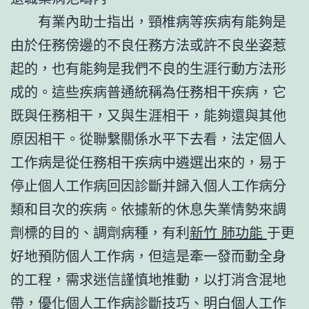
有業內助士指出，頸椎病等疾病有能夠是
由於任務傍邊的不良任務方法或許不良坐姿惹
起的，也有能夠是我們不良的生涯行動方法形
成的。這些疾病普通統稱為任務相干疾病，它
既與任務相干，又與生涯相干，能夠還與其他
原因相干。從聯繫關係水平下去看，法定個人
工作病是從任務相干疾病中遴選出來的，易于
停止個人工作病回因診斷并歸入個人工作病分
類和目次的疾病。依據新的休息失業情勢來調
劑標的目的、調劑病種，有利
新竹 肺功能
于更
好地預防個人工作病，但這是牽一發而動全身
的工程，需求迷信謹慎地推動，以打消含混地
帶，優化個人工作病診斷技巧、明白個人工作