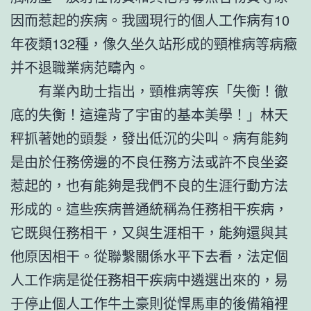
因而惹起的疾病。我國現行的個人工作病有10
年夜類132種，像久坐久站形成的頸椎病等病癥
并不退職業病范疇內。
有業內助士指出，頸椎病等疾「失衡！徹
底的失衡！這違背了宇宙的基本美學！」林天
秤抓著她的頭髮，發出低沉的尖叫。病有能夠
是由於任務傍邊的不良任務方法或許不良坐姿
惹起的，也有能夠是我們不良的生涯行動方法
形成的。這些疾病普通統稱為任務相干疾病，
它既與任務相干，又與生涯相干，能夠還與其
他原因相干。從聯繫關係水平下去看，法定個
人工作病是從任務相干疾病中遴選出來的，易
于停止個人工作牛土豪則從悍馬車的後備箱裡