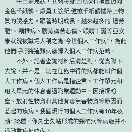
牛土豪見狀，立刻將身上的鑽石項圈扔向
金色千紙鶴，讓
員工診所 健檢
千紙鶴攜帶上物
質的誘惑力。跟著時期成長，越來越多的“過勞
肥”、頸椎病、腰背痛苦悲傷、眼睛干澀等亞安
康狀況被職場人稱之為“今世個人工作病”，為此
他們呼吁將這類病癥歸入個人工作病范疇。
不外，記者查詢材料后清楚到，從實際下
去說，并不是一切在任務中得的病都能叫作個
人工作病。個人工作病是指企業、工作單元和
用人單元的休息者退職業運動中，因接觸粉
塵、放射性物資和其他有毒無害物資等原因而
惹起的疾病。我國現行的個人工作病有10年夜
類132種，像久坐久站形成的頸椎病等病癥并不
退職業病范疇內。