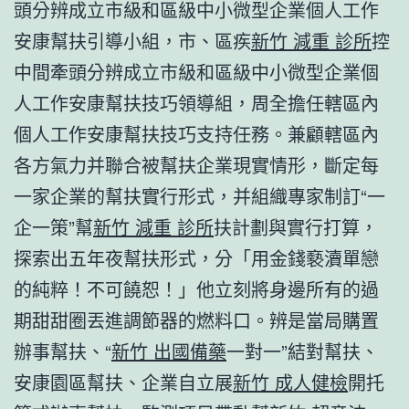
頭分辨成立市級和區級中小微型企業個人工作
安康幫扶引導小組，市、區疾
新竹 減重 診所
控
中間牽頭分辨成立市級和區級中小微型企業個
人工作安康幫扶技巧領導組，周全擔任轄區內
個人工作安康幫扶技巧支持任務。兼顧轄區內
各方氣力并聯合被幫扶企業現實情形，斷定每
一家企業的幫扶實行形式，并組織專家制訂“一
企一策”幫
新竹 減重 診所
扶計劃與實行打算，
探索出五年夜幫扶形式，分「用金錢褻瀆單戀
的純粹！不可饒恕！」他立刻將身邊所有的過
期甜甜圈丟進調節器的燃料口。辨是當局購置
辦事幫扶、“
新竹 出國備藥
一對一”結對幫扶、
安康園區幫扶、企業自立展
新竹 成人健檢
開托