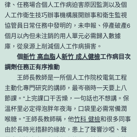
律、任務場合個人工作病迫害原因監測以及個
人工作衛生技巧辦事機構展開辦事和衛生監視
協管員日常任務中發明的，未申報、停產破產6
個月以內但未注銷的用人單元必需歸入數據
庫，從泉源上削減個人工作病損害。
個
新竹 高血脂
人
新竹 成人健檢
工作病目次
調劑任務正有序推動
王師長教師是一所個人工作院校電氣工程
主動化專門研究的講師，最岑嶺時一天要上八
節課。“上完課口干舌燥，一句話也不想講。保
溫杯里必定得泡胖年夜海，口袋里必需常備潤
喉糖。”王師長教師稱，他
竹科 健檢
和很多同事
由於長時光措辭的緣故，患上了聲響沙啞、聲