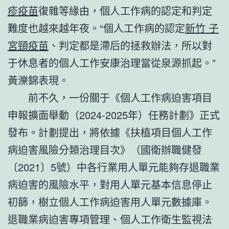
疹疫苗
復雜等緣由，個人工作病的認定和判定
難度也越來越年夜。“個人工作病的認定
新竹 子
宮頸疫苗
、判定都是滯后的拯救辦法，所以對
于休息者的個人工作安康治理當從泉源抓起。”
黃濼錦表現。
前不久，一份關于《個人工作病迫害項目
申報擴面舉動（2024-2025年）任務計劃》正式
發布。計劃提出，將依據《扶植項目個人工作
病迫害風險分類治理目次》（國衛辦職健發
〔2021〕5號）中各行業用人單元能夠存退職業
病迫害的風險水平，對用人單元基本信息停止
初篩，樹立個人工作病迫害用人單元數據庫。
退職業病迫害專項管理、個人工作衛生監視法