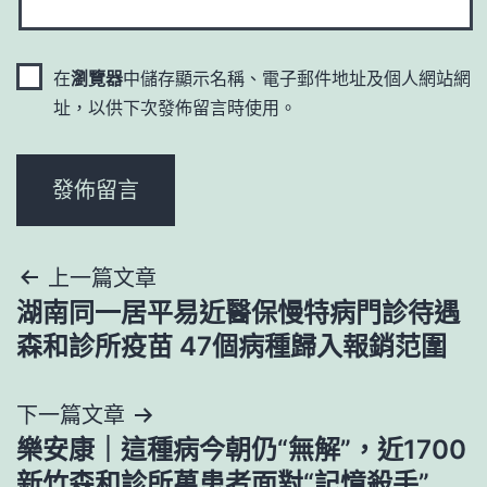
在
瀏覽器
中儲存顯示名稱、電子郵件地址及個人網站網
址，以供下次發佈留言時使用。
文
上一篇文章
湖南同一居平易近醫保慢特病門診待遇
章
森和診所疫苗 47個病種歸入報銷范圍
導
下一篇文章
覽
樂安康｜這種病今朝仍“無解”，近1700
新竹森和診所萬患者面對“記憶殺手”