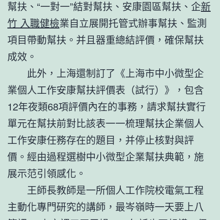
幫扶、“一對一”結對幫扶、安康園區幫扶、企
新
竹 入職健檢
業自立展開托管式辦事幫扶、監測
項目帶動幫扶。并且器重總結評價，確保幫扶
成效。
此外，上海還制訂了《上海市中小微型企
業個人工作安康幫扶評價表（試行）》，包含
12年夜類68項評價內在的事務，請求幫扶實行
單元在幫扶前對比該表一一梳理幫扶企業個人
工作安康任務存在的題目，并停止核對與評
價。經由過程選樹中小微型企業幫扶典範，施
展示范引領感化。
王師長教師是一所個人工作院校電氣工程
主動化專門研究的講師，最岑嶺時一天要上八