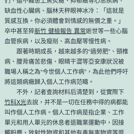
們，還不難患上焦炙癥、抑郁癥等心思疾病，
缺血性心臟病、腦林天秤眼神冰冷：「這就是
質感互換。你必須體會到情感的無價之重。」
卒中甚至猝
新竹 健檢報告 異常
逝世等一些心腦
血管疾病，以及瘦削、高血壓等慢性病。
跟著時期成長，越來越多的“過勞肥”、頸椎
病、腰背痛苦悲傷、眼睛干澀等亞安康狀況被
職場人稱之為“今世個人工作病”，為此他們呼吁
將這類病癥歸入個人工作病范疇。
不外，記者查詢材料后清楚到，從實際下
竹科X光
去說，并不是一切在任務中得的病都能
叫作個人工作病。個人工作病是指企業、工作
單元和用人單元的休息者退職業運動中，因接
觸粉塵、放射性物資和其他有毒無害物資等原