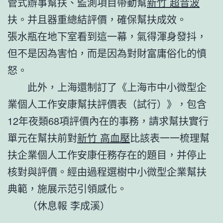
管式辦事幫扶、監測項目帶動幫
新竹 超音波
扶。并且器重總結評價，確保幫扶成效。
張水瓶在地下室看到這一幕，氣得渾身發抖，
但不是因為害怕，而是因為對財富庸俗化的憤
怒。
此外，上海還制訂了《上海市中小微型企
業個人工作安康幫扶評價表（試行）》，包含
12年夜類68項評價內在的事務，請求幫扶實行
單元在幫扶前對
新竹 高血壓
比該表一一梳理幫
扶企業個人工作安康任務存在的題目，并停止
核對與評價。經由過程選樹中小微型企業幫扶
典範，施展示范引領感化。
（休息報 李成溪）