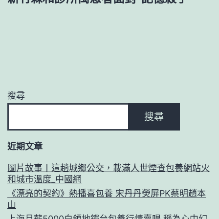
搜尋
搜尋
近期文章
圖片故事丨這趟城鄉公交，載滿人世煙查包養網站火
和城市溫度_中國網
《漂亮的契約》熱播喜包養 宋丹丹熒屏PK蔡明趙本
山
上海月薪5000白領地鐵台包養行情賣唱 稱為心中幻