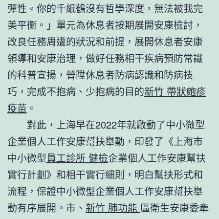
彈性。你的千紙鶴沒有哲學深度，無法被我完
美平衡。」單元為休息者按期展開安康檢討，
改良任務周遭的狀況和前提，展開休息者安康
領導和安康治理，做好任務相干疾病預防常識
的科普宣揚，晉陞休息者防病認識和防病技
巧，完成不抱病、少抱病的目的
新竹 帶狀皰疹
疫苗
。
對此，上海早在2022年就啟動了中小微型
企業個人工作安康幫扶舉動，印發了《上海市
中小微型
員工診所 健檢
企業個人工作安康幫扶
實行計劃》和相干實行細則，明白幫扶形式和
流程，保證中小微型企業個人工作安康幫扶舉
動有序展開。市、
新竹 肺功能
區衛生安康委牽