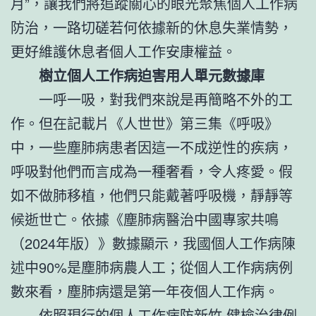
月”，讓我們將追蹤關心的眼光聚焦個人工作病
防治，一路切磋若何依據新的休息失業情勢，
更好維護休息者個人工作安康權益。
樹立個人工作病迫害用人單元數據庫
一呼一吸，對我們來說是再簡略不外的工
作。但在記載片《人世世》第三集《呼吸》
中，一些塵肺病患者因這一不成逆性的疾病，
呼吸對他們而言成為一種奢看，令人疼愛。假
如不做肺移植，他們只能戴著呼吸機，靜靜等
候逝世亡。依據《塵肺病醫治中國專家共鳴
（2024年版）》數據顯示，我國個人工作病陳
述中90%是塵肺病農人工；從個人工作病病例
數來看，塵肺病還是第一年夜個人工作病。
依照現行的個人工作病防
新竹 健檢
治律例