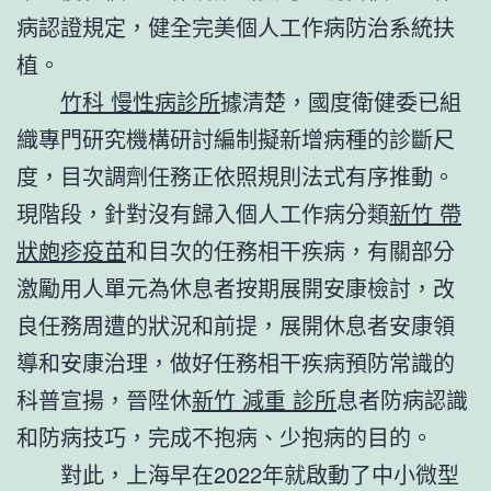
病認證規定，健全完美個人工作病防治系統扶
植。
竹科 慢性病診所
據清楚，國度衛健委已組
織專門研究機構研討編制擬新增病種的診斷尺
度，目次調劑任務正依照規則法式有序推動。
現階段，針對沒有歸入個人工作病分類
新竹 帶
狀皰疹疫苗
和目次的任務相干疾病，有關部分
激勵用人單元為休息者按期展開安康檢討，改
良任務周遭的狀況和前提，展開休息者安康領
導和安康治理，做好任務相干疾病預防常識的
科普宣揚，晉陞休
新竹 減重 診所
息者防病認識
和防病技巧，完成不抱病、少抱病的目的。
對此，上海早在2022年就啟動了中小微型