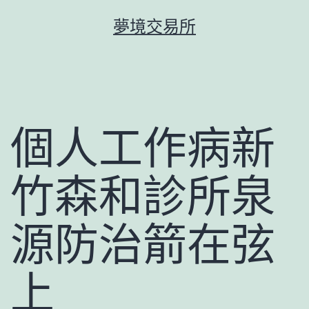
跳
夢境交易所
至
主
要
內
容
個人工作病新
竹森和診所泉
源防治箭在弦
上