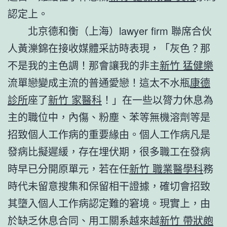
認定上。
北京德和衡（上海）lawyer firm 聯席合伙
人黃濼錦在接收媒體采訪時表現，「灰色？那
不是我的主色調！那會讓我的非主
新竹 猛健樂
流單戀變成主流的普通愛戀！這太不水瓶
康德
診所
座了
新竹 家醫科
！」在一些以膂力休息為
主的職位中，內傷、粉塵、苯等無機溶劑等是
招致個人工作病的重要緣由。個人工作病凡是
發病比擬遲緩，存在埋伏期，很多職工在發病
時早已分開原單元，若在任
新竹 職業醫學科
務
時代未留意搜集和保留相干證據，確切會招致
其墮入個人工作病認定難的窘境。現實上，由
於缺乏休息合同、用工關系越來越
新竹 帶狀皰