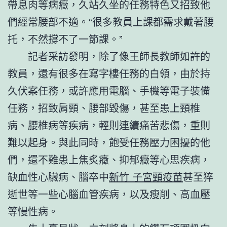
帶息肉等病癥，久站久坐的任務特色又招致他
們經常腰部不適。“很多教員上課都需求戴著腰
托，不然撐不了一節課。”
記者采訪發明，除了像王師長教師如許的
教員，還有很多在寫字樓任務的白領，由於持
久伏案任務，或許應用電腦、手機等電子裝備
任務，招致肩頸、腰部毀傷，甚至患上頸椎
病、腰椎病等疾病，輕則連續痛苦悲傷，重則
難以起身。與此同時，飽受任務壓力困擾的他
們，還不難患上焦炙癥、抑郁癥等心思疾病，
缺血性心臟病、腦卒中
新竹 子宮頸疫苗
甚至猝
逝世等一些心腦血管疾病，以及瘦削、高血壓
等慢性病。