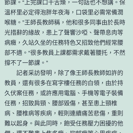
節課。“上完課口干舌燥，一句話也不想講。保
溫杯里必定得泡胖年夜海，口袋里必需常備潤
喉糖。”王師長教師稱，他和很多同事由於長時
光措辭的緣故，患上了聲響沙啞、聲帶息肉等
病癥，久站久坐的任務特色又招致他們經常腰
部不適。“很多教員上課都需求戴著腰托，不然
撐不了一節課。”
記者采訪發明，除了像王師長教師如許的
教員，還有很多在寫字樓任務的白領，由於持
久伏案任務，或許應用電腦、手機等電子裝備
任務，招致肩頸、腰部毀傷，甚至患上頸椎
病、腰椎病等疾病，輕則連續痛苦悲傷，重則
難以起身。與此同時，飽受任務壓力困擾的他