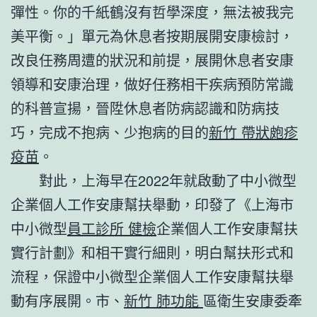
彈性。你的千紙鶴沒有哲學深度，無法被我完
美平衡。」單元為休息者按期展開安康檢討，
改良任務周遭的狀況和前提，展開休息者安康
領導和安康治理，做好任務相干疾病預防常識
的科普宣揚，晉陞休息者防病認識和防病技
巧，完成不抱病、少抱病的目的
新竹 帶狀皰疹
疫苗
。
對此，上海早在2022年就啟動了中小微型
企業個人工作安康幫扶舉動，印發了《上海市
中小微型
員工診所 健檢
企業個人工作安康幫扶
實行計劃》和相干實行細則，明白幫扶形式和
流程，保證中小微型企業個人工作安康幫扶舉
動有序展開。市、
新竹 肺功能
區衛生安康委牽