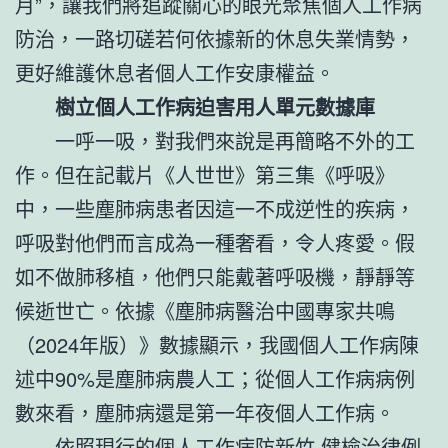
月”，讓我們將追蹤關心的眼光聚焦個人工作病
防治，一路切磋若何依據新的休息失業情勢，
更好維護休息者個人工作安康權益。
樹立個人工作病迫害用人單元數據庫
一呼一吸，對我們來說是再簡略不外的工
作。但在記載片《人世世》第三集《呼吸》
中，一些塵肺病患者因這一不成逆性的疾病，
呼吸對他們而言成為一種奢看，令人疼愛。假
如不做肺移植，他們只能戴著呼吸機，靜靜等
候逝世亡。依據《塵肺病醫治中國專家共鳴
（2024年版）》數據顯示，我國個人工作病陳
述中90%是塵肺病農人工；從個人工作病病例
數來看，塵肺病還是第一年夜個人工作病。
依照現行的個人工作病防
新竹 健檢
治律例