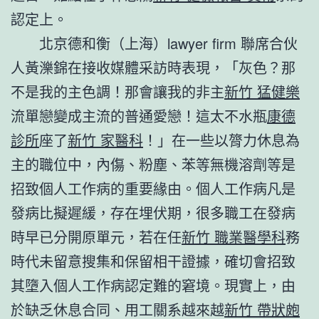
認定上。
北京德和衡（上海）lawyer firm 聯席合伙
人黃濼錦在接收媒體采訪時表現，「灰色？那
不是我的主色調！那會讓我的非主
新竹 猛健樂
流單戀變成主流的普通愛戀！這太不水瓶
康德
診所
座了
新竹 家醫科
！」在一些以膂力休息為
主的職位中，內傷、粉塵、苯等無機溶劑等是
招致個人工作病的重要緣由。個人工作病凡是
發病比擬遲緩，存在埋伏期，很多職工在發病
時早已分開原單元，若在任
新竹 職業醫學科
務
時代未留意搜集和保留相干證據，確切會招致
其墮入個人工作病認定難的窘境。現實上，由
於缺乏休息合同、用工關系越來越
新竹 帶狀皰