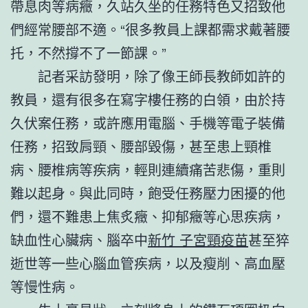
帶息肉等病癥，久站久坐的任務特色又招致他
們經常腰部不適。“很多教員上課都需求戴著腰
托，不然撐不了一節課。”
記者采訪發明，除了像王師長教師如許的
教員，還有很多在寫字樓任務的白領，由於持
久伏案任務，或許應用電腦、手機等電子裝備
任務，招致肩頸、腰部毀傷，甚至患上頸椎
病、腰椎病等疾病，輕則連續痛苦悲傷，重則
難以起身。與此同時，飽受任務壓力困擾的他
們，還不難患上焦炙癥、抑郁癥等心思疾病，
缺血性心臟病、腦卒中
新竹 子宮頸疫苗
甚至猝
逝世等一些心腦血管疾病，以及瘦削、高血壓
等慢性病。