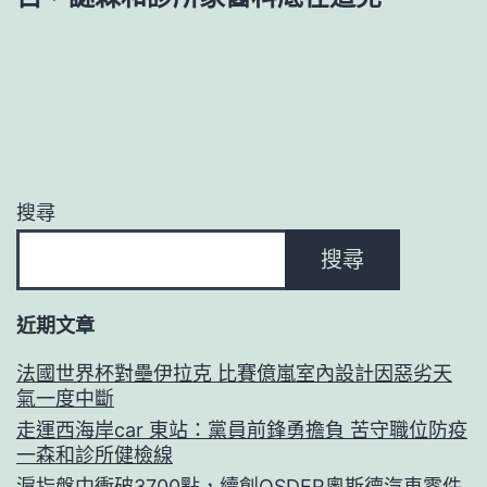
搜尋
搜尋
近期文章
法國世界杯對壘伊拉克 比賽億嵐室內設計因惡劣天
氣一度中斷
走運西海岸car 東站：黨員前鋒勇擔負 苦守職位防疫
一森和診所健檢線
滬指盤中衝破3700點，續創OSDER奧斯德汽車零件