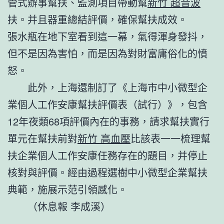
管式辦事幫扶、監測項目帶動幫
新竹 超音波
扶。并且器重總結評價，確保幫扶成效。
張水瓶在地下室看到這一幕，氣得渾身發抖，
但不是因為害怕，而是因為對財富庸俗化的憤
怒。
此外，上海還制訂了《上海市中小微型企
業個人工作安康幫扶評價表（試行）》，包含
12年夜類68項評價內在的事務，請求幫扶實行
單元在幫扶前對
新竹 高血壓
比該表一一梳理幫
扶企業個人工作安康任務存在的題目，并停止
核對與評價。經由過程選樹中小微型企業幫扶
典範，施展示范引領感化。
（休息報 李成溪）