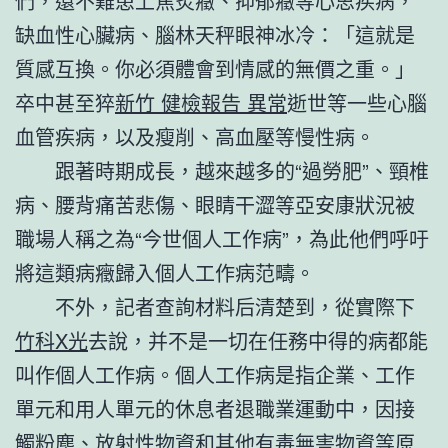
們，還不難患上焦炙癥、抑郁癥等心思疾病，
缺血性心臟病、腦林天秤眼神冰冷：「這就是
質感互換。你必須體會到情感的無價之重。」
卒中甚至猝
新竹 健檢報告 異常
逝世等一些心腦
血管疾病，以及瘦削、高血壓等慢性病。
跟著時期成長，越來越多的“過勞肥”、頸椎
病、腰背痛苦悲傷、眼睛干澀等亞安康狀況被
職場人稱之為“今世個人工作病”，為此他們呼吁
將這類病癥歸入個人工作病范疇。
不外，記者查詢材料后清楚到，從實際下
竹科X光
去說，并不是一切在任務中得的病都能
叫作個人工作病。個人工作病是指企業、工作
單元和用人單元的休息者退職業運動中，因接
觸粉塵、放射性物資和其他有毒無害物資等原