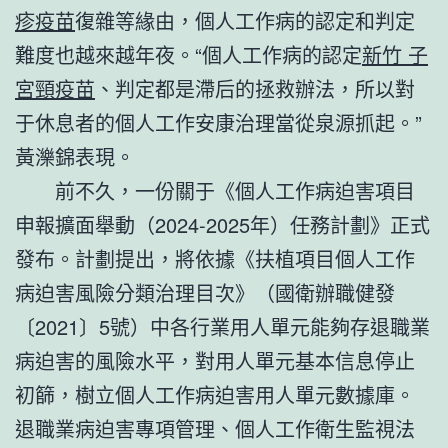
疹疫苗
復雜等緣由，個人工作病的認定和判定
難度也越來越年夜。“個人工作病的認定
新竹 子
宮頸疫苗
、判定都是滯后的拯救辦法，所以對
于休息者的個人工作安康治理當從泉源抓起。”
黃濼錦表現。
前不久，一份關于《個人工作病迫害項目
申報擴面舉動（2024-2025年）任務計劃》正式
發布。計劃提出，將依據《扶植項目個人工作
病迫害風險分類治理目次》（國衛辦職健發
〔2021〕5號）中各行業用人單元能夠存退職業
病迫害的風險水平，對用人單元基本信息停止
初篩，樹立個人工作病迫害用人單元數據庫。
退職業病迫害專項管理、個人工作衛生監視法