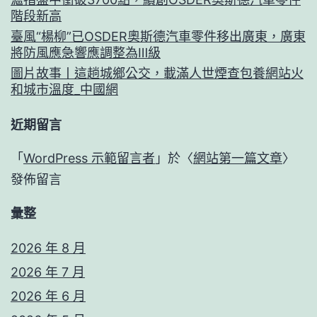
階段新高
臺風“楊柳”已OSDER奧斯德汽車零件移出廣東，廣東
將防風應急響應調整為Ⅲ級
圖片故事丨這趟城鄉公交，載滿人世煙查包養網站火
和城市溫度_中國網
近期留言
「
WordPress 示範留言者
」於〈
網站第一篇文章
〉
發佈留言
彙整
2026 年 8 月
2026 年 7 月
2026 年 6 月