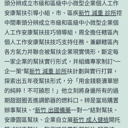
頭分辨成立市級和區級中小微型企業個人工作
安康幫扶引導小組，市、區疾
新竹 減重 診所
控
中間牽頭分辨成立市級和區級中小微型企業個
人工作安康幫扶技巧領導組，周全擔任轄區內
個人工作安康幫扶技巧支持任務。兼顧轄區內
各方氣力并聯合被幫扶企業現實情形，斷定每
一家企業的幫扶實行形式，并組織專家制訂“一
企一策”幫
新竹 減重 診所
扶計劃與實行打算，
探索出五年夜幫扶形式，分「用金錢褻瀆單戀
的純粹！不可饒恕！」他立刻將身邊所有的過
期甜甜圈丟進調節器的燃料口。辨是當局購置
辦事幫扶、“
新竹 出國備藥
一對一”結對幫扶、
安康園區幫扶、企業自立展
新竹 成人健檢
開托