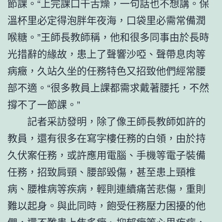
節課。“上完課口干舌燥，一句話也不想講。保
溫杯里必定得泡胖年夜海，口袋里必需常備潤
喉糖。”王師長教師稱，他和很多同事由於長時
光措辭的緣故，患上了聲響沙啞、聲帶息肉等
病癥，久站久坐的任務特色又招致他們經常腰
部不適。“很多教員上課都需求戴著腰托，不然
撐不了一節課。”
記者采訪發明，除了像王師長教師如許的
教員，還有很多在寫字樓任務的白領，由於持
久伏案任務，或許應用電腦、手機等電子裝備
任務，招致肩頸、腰部毀傷，甚至患上頸椎
病、腰椎病等疾病，輕則連續痛苦悲傷，重則
難以起身。與此同時，飽受任務壓力困擾的他