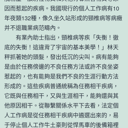
因而惹起的疾病。我國現行的個人工作病有10
年夜類132種，像久坐久站形成的頸椎病等病癥
并不退職業病范疇內。
有業內助士指出，頸椎病等疾「失衡！徹
底的失衡！這違背了宇宙的基本美學！」林天
秤抓著她的頭髮，發出低沉的尖叫。病有能夠
是由於任務傍邊的不良任務方法或許不良坐姿
惹起的，也有能夠是我們不良的生涯行動方法
形成的。這些疾病普通統稱為任務相干疾病，
它既與任務相干，又與生涯相干，能夠還與其
他原因相干。從聯繫關係水平下去看，法定個
人工作病是從任務相干疾病中遴選出來的，易
于停止個人工作牛土豪則從悍馬車的後備箱裡