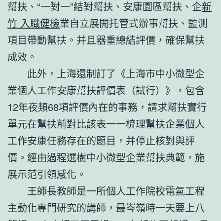
幫扶、“一對一”結對幫扶、安康園區幫扶、企
新
竹 入職健檢
業自立展開托管式辦事幫扶、監測
項目帶動幫扶。并且器重總結評價，確保幫扶
成效。
此外，上海還制訂了《上海市中小微型企
業個人工作安康幫扶評價表（試行）》，包含
12年夜類68項評價內在的事務，請求幫扶實行
單元在幫扶前對比該表一一梳理幫扶企業個人
工作安康任務存在的題目，并停止核對與評
價。經由過程選樹中小微型企業幫扶典範，施
展示范引領感化。
王師長教師是一所個人工作院校電氣工程
主動化專門研究的講師，最岑嶺時一天要上八