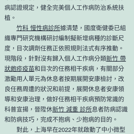
病認證規定，健全完美個人工作病防治系統扶
植。
竹科 慢性病診所
據清楚，國度衛健委已組
織專門研究機構研討編制擬新增病種的診斷尺
度，目次調劑任務正依照規則法式有序推動。
現階段，針對沒有歸入個人工作病分類
新竹 帶
狀皰疹疫苗
和目次的任務相干疾病，有關部分
激勵用人單元為休息者按期展開安康檢討，改
良任務周遭的狀況和前提，展開休息者安康領
導和安康治理，做好任務相干疾病預防常識的
科普宣揚，晉陞休
新竹 減重 診所
息者防病認識
和防病技巧，完成不抱病、少抱病的目的。
對此，上海早在2022年就啟動了中小微型