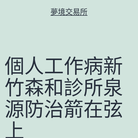
跳
夢境交易所
至
主
要
內
容
個人工作病新
竹森和診所泉
源防治箭在弦
上