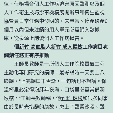
律、任務場合個人工作病迫害原因監測以及個
人工作衛生技巧辦事機構展開辦事和衛生監視
協管員日常任務中發明的，未申報、停產破產6
個月以內但未注銷的用人單元必需歸入數據
庫，從泉源上削減個人工作病損害。
個
新竹 高血脂
人
新竹 成人健檢
工作病目次
調劑任務正有序推動
王師長教師是一所個人工作院校電氣工程
主動化專門研究的講師，最岑嶺時一天要上八
節課。“上完課口干舌燥，一句話也不想講。保
溫杯里必定得泡胖年夜海，口袋里必需常備潤
喉糖。”王師長教師稱，他
竹科 健檢
和很多同事
由於長時光措辭的緣故，患上了聲響沙啞、聲