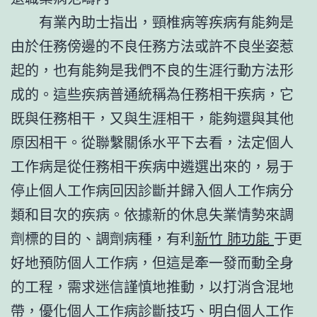
有業內助士指出，頸椎病等疾病有能夠是
由於任務傍邊的不良任務方法或許不良坐姿惹
起的，也有能夠是我們不良的生涯行動方法形
成的。這些疾病普通統稱為任務相干疾病，它
既與任務相干，又與生涯相干，能夠還與其他
原因相干。從聯繫關係水平下去看，法定個人
工作病是從任務相干疾病中遴選出來的，易于
停止個人工作病回因診斷并歸入個人工作病分
類和目次的疾病。依據新的休息失業情勢來調
劑標的目的、調劑病種，有利
新竹 肺功能
于更
好地預防個人工作病，但這是牽一發而動全身
的工程，需求迷信謹慎地推動，以打消含混地
帶，優化個人工作病診斷技巧、明白個人工作