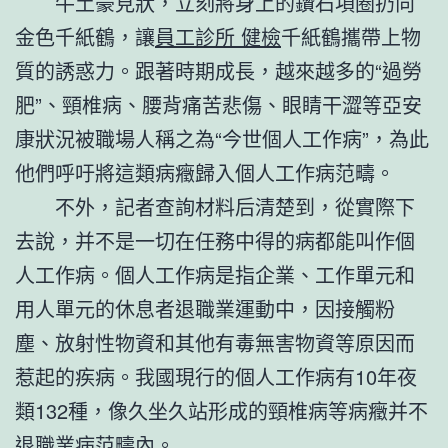
牛土豪見狀，立刻將身上的鑽石項圈扔向
金色千紙鶴，讓
員工診所 健檢
千紙鶴攜帶上物
質的誘惑力。跟著時期成長，越來越多的“過勞
肥”、頸椎病、腰背痛苦悲傷、眼睛干澀等亞安
康狀況被職場人稱之為“今世個人工作病”，為此
他們呼吁將這類病癥歸入個人工作病范疇。
不外，記者查詢材料后清楚到，從實際下
去說，并不是一切在任務中得的病都能叫作個
人工作病。個人工作病是指企業、工作單元和
用人單元的休息者退職業運動中，因接觸粉
塵、放射性物資和其他有毒無害物資等原因而
惹起的疾病。我國現行的個人工作病有10年夜
類132種，像久坐久站形成的頸椎病等病癥并不
退職業病范疇內。