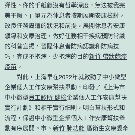
彈性。你的千紙鶴沒有哲學深度，無法被我完
美平衡。」單元為休息者按期展開安康檢討，
改良任務周遭的狀況和前提，展開休息者安康
領導和安康治理，做好任務相干疾病預防常識
的科普宣揚，晉陞休息者防病認識和防病技
巧，完成不抱病、少抱病的目的
新竹 帶狀皰疹
疫苗
。
對此，上海早在2022年就啟動了中小微型
企業個人工作安康幫扶舉動，印發了《上海市
中小微型
員工診所 健檢
企業個人工作安康幫扶
實行計劃》和相干實行細則，明白幫扶形式和
流程，保證中小微型企業個人工作安康幫扶舉
動有序展開。市、
新竹 肺功能
區衛生安康委牽