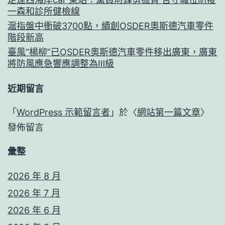
一森和診所健檢線
滬指盤中衝破3700點，續創OSDER奧斯德汽車零件
階段新高
臺風“楊柳”已OSDER奧斯德汽車零件移出廣東，廣東
將防風應急響應調整為Ⅲ級
近期留言
「
WordPress 示範留言者
」於〈
網站第一篇文章
〉
發佈留言
彙整
2026 年 8 月
2026 年 7 月
2026 年 6 月