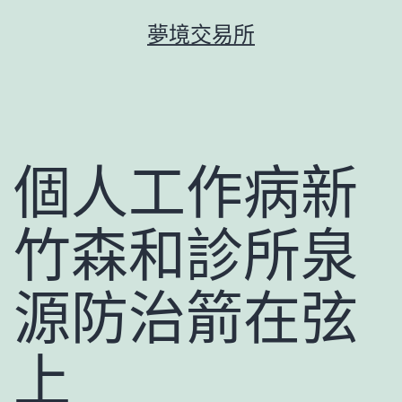
跳
夢境交易所
至
主
要
內
容
個人工作病新
竹森和診所泉
源防治箭在弦
上