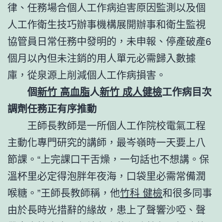
律、任務場合個人工作病迫害原因監測以及個
人工作衛生技巧辦事機構展開辦事和衛生監視
協管員日常任務中發明的，未申報、停產破產6
個月以內但未注銷的用人單元必需歸入數據
庫，從泉源上削減個人工作病損害。
個
新竹 高血脂
人
新竹 成人健檢
工作病目次
調劑任務正有序推動
王師長教師是一所個人工作院校電氣工程
主動化專門研究的講師，最岑嶺時一天要上八
節課。“上完課口干舌燥，一句話也不想講。保
溫杯里必定得泡胖年夜海，口袋里必需常備潤
喉糖。”王師長教師稱，他
竹科 健檢
和很多同事
由於長時光措辭的緣故，患上了聲響沙啞、聲