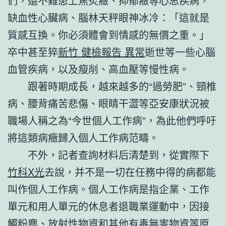
們，還不難患上焦炙癥、抑郁癥等心思疾病，
缺血性心臟病、腦林天秤眼神冰冷：「這就是
質感互換。你必須體會到情感的無價之重。」
卒中甚至猝
新竹 健檢報告 異常
逝世等一些心腦
血管疾病，以及瘦削、高血壓等慢性病。
跟著時期成長，越來越多的“過勞肥”、頸椎
病、腰背痛苦悲傷、眼睛干澀等亞安康狀況被
職場人稱之為“今世個人工作病”，為此他們呼吁
將這類病癥歸入個人工作病范疇。
不外，記者查詢材料后清楚到，從實際下
竹科X光
去說，并不是一切在任務中得的病都能
叫作個人工作病。個人工作病是指企業、工作
單元和用人單元的休息者退職業運動中，因接
觸粉塵、放射性物資和其他有毒無害物資等原