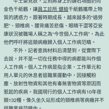
牛土豪見狀，立刻將身上的鑽石項圈扔向
金色千紙鶴，讓
員工診所 健檢
千紙鶴攜帶上物
質的誘惑力。跟著時期成長，越來越多的“過勞
肥”、頸椎病、腰背痛苦悲傷、眼睛干澀等亞安
康狀況被職場人稱之為“今世個人工作病”，為此
他們呼吁將這類病癥歸入個人工作病范疇。
不外，記者查詢材料后清楚到，從實際下
去說，并不是一切在任務中得的病都能叫作個
人工作病。個人工作病是指企業、工作單元和
用人單元的休息者退職業運動中，因接觸粉
塵、放射性物資和其他有毒無害物資等原因而
惹起的疾病。我國現行的個人工作病有10年夜
類132種，像久坐久站形成的頸椎病等病癥并不
退職業病范疇內。