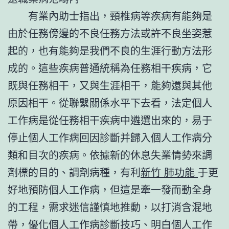
有業內助士指出，頸椎病等疾病有能夠是
由於任務傍邊的不良任務方法或許不良坐姿惹
起的，也有能夠是我們不良的生涯行動方法形
成的。這些疾病普通統稱為任務相干疾病，它
既與任務相干，又與生涯相干，能夠還與其他
原因相干。從聯繫關係水平下去看，法定個人
工作病是從任務相干疾病中遴選出來的，易于
停止個人工作病回因診斷并歸入個人工作病分
類和目次的疾病。依據新的休息失業情勢來調
劑標的目的、調劑病種，有利
新竹 肺功能
于更
好地預防個人工作病，但這是牽一發而動全身
的工程，需求迷信謹慎地推動，以打消含混地
帶，優化個人工作病診斷技巧、明白個人工作