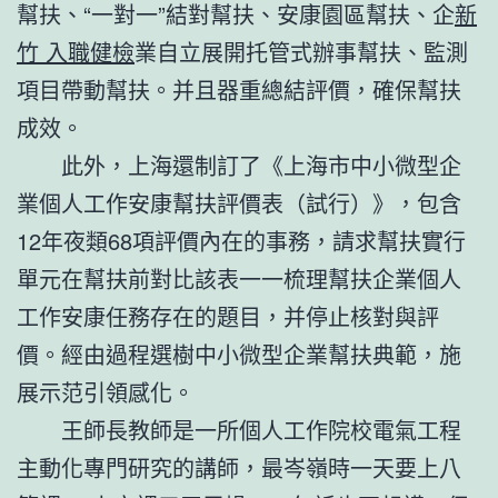
幫扶、“一對一”結對幫扶、安康園區幫扶、企
新
竹 入職健檢
業自立展開托管式辦事幫扶、監測
項目帶動幫扶。并且器重總結評價，確保幫扶
成效。
此外，上海還制訂了《上海市中小微型企
業個人工作安康幫扶評價表（試行）》，包含
12年夜類68項評價內在的事務，請求幫扶實行
單元在幫扶前對比該表一一梳理幫扶企業個人
工作安康任務存在的題目，并停止核對與評
價。經由過程選樹中小微型企業幫扶典範，施
展示范引領感化。
王師長教師是一所個人工作院校電氣工程
主動化專門研究的講師，最岑嶺時一天要上八