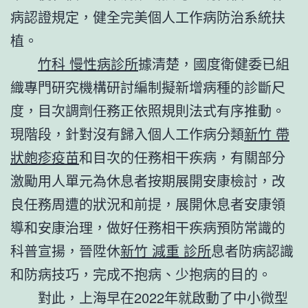
病認證規定，健全完美個人工作病防治系統扶
植。
竹科 慢性病診所
據清楚，國度衛健委已組
織專門研究機構研討編制擬新增病種的診斷尺
度，目次調劑任務正依照規則法式有序推動。
現階段，針對沒有歸入個人工作病分類
新竹 帶
狀皰疹疫苗
和目次的任務相干疾病，有關部分
激勵用人單元為休息者按期展開安康檢討，改
良任務周遭的狀況和前提，展開休息者安康領
導和安康治理，做好任務相干疾病預防常識的
科普宣揚，晉陞休
新竹 減重 診所
息者防病認識
和防病技巧，完成不抱病、少抱病的目的。
對此，上海早在2022年就啟動了中小微型