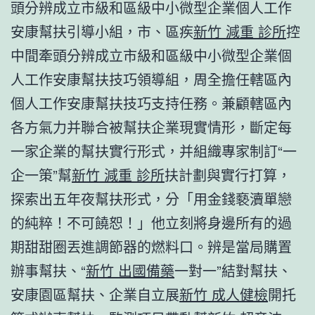
頭分辨成立市級和區級中小微型企業個人工作
安康幫扶引導小組，市、區疾
新竹 減重 診所
控
中間牽頭分辨成立市級和區級中小微型企業個
人工作安康幫扶技巧領導組，周全擔任轄區內
個人工作安康幫扶技巧支持任務。兼顧轄區內
各方氣力并聯合被幫扶企業現實情形，斷定每
一家企業的幫扶實行形式，并組織專家制訂“一
企一策”幫
新竹 減重 診所
扶計劃與實行打算，
探索出五年夜幫扶形式，分「用金錢褻瀆單戀
的純粹！不可饒恕！」他立刻將身邊所有的過
期甜甜圈丟進調節器的燃料口。辨是當局購置
辦事幫扶、“
新竹 出國備藥
一對一”結對幫扶、
安康園區幫扶、企業自立展
新竹 成人健檢
開托