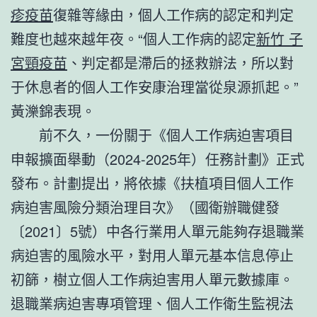
疹疫苗
復雜等緣由，個人工作病的認定和判定
難度也越來越年夜。“個人工作病的認定
新竹 子
宮頸疫苗
、判定都是滯后的拯救辦法，所以對
于休息者的個人工作安康治理當從泉源抓起。”
黃濼錦表現。
前不久，一份關于《個人工作病迫害項目
申報擴面舉動（2024-2025年）任務計劃》正式
發布。計劃提出，將依據《扶植項目個人工作
病迫害風險分類治理目次》（國衛辦職健發
〔2021〕5號）中各行業用人單元能夠存退職業
病迫害的風險水平，對用人單元基本信息停止
初篩，樹立個人工作病迫害用人單元數據庫。
退職業病迫害專項管理、個人工作衛生監視法