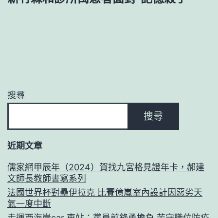
搜尋
搜尋
近期文章
儒家網甲辰年（2024）賀找九宮格見證年卡，郝建
文師長教師書寫系列
法國世界杯對壘伊拉克 比賽億嵐室內設計因惡劣天
氣一度中斷
走運西海岸car 東站：黨員前鋒勇擔負 苦守職位防疫