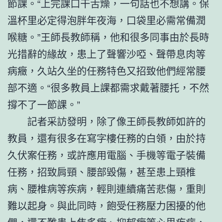
節課。“上完課口干舌燥，一句話也不想講。保
溫杯里必定得泡胖年夜海，口袋里必需常備潤
喉糖。”王師長教師稱，他和很多同事由於長時
光措辭的緣故，患上了聲響沙啞、聲帶息肉等
病癥，久站久坐的任務特色又招致他們經常腰
部不適。“很多教員上課都需求戴著腰托，不然
撐不了一節課。”
記者采訪發明，除了像王師長教師如許的
教員，還有很多在寫字樓任務的白領，由於持
久伏案任務，或許應用電腦、手機等電子裝備
任務，招致肩頸、腰部毀傷，甚至患上頸椎
病、腰椎病等疾病，輕則連續痛苦悲傷，重則
難以起身。與此同時，飽受任務壓力困擾的他