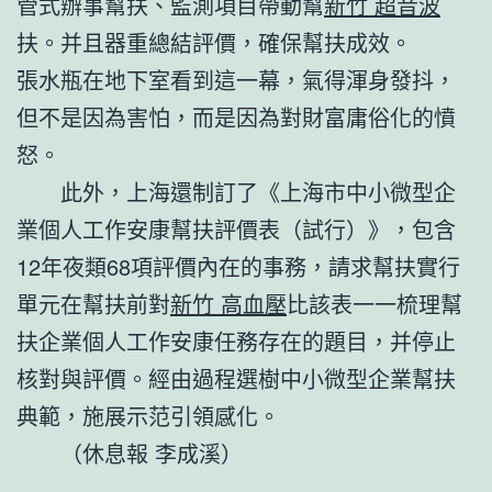
管式辦事幫扶、監測項目帶動幫
新竹 超音波
扶。并且器重總結評價，確保幫扶成效。
張水瓶在地下室看到這一幕，氣得渾身發抖，
但不是因為害怕，而是因為對財富庸俗化的憤
怒。
此外，上海還制訂了《上海市中小微型企
業個人工作安康幫扶評價表（試行）》，包含
12年夜類68項評價內在的事務，請求幫扶實行
單元在幫扶前對
新竹 高血壓
比該表一一梳理幫
扶企業個人工作安康任務存在的題目，并停止
核對與評價。經由過程選樹中小微型企業幫扶
典範，施展示范引領感化。
（休息報 李成溪）