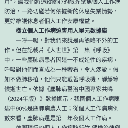
月”，讓我們將追蹤關心的眼光聚焦個人工作病
防治，一路切磋若何依據新的休息失業情勢，
更好維護休息者個人工作安康權益。
樹立個人工作病迫害用人單元數據庫
一呼一吸，對我們來說是再簡略不外的工
作。但在記載片《人世世》第三集《呼吸》
中，一些塵肺病患者因這一不成逆性的疾病，
呼吸對他們而言成為一種奢看，令人疼愛。假
如不做肺移植，他們只能戴著呼吸機，靜靜等
候逝世亡。依據《塵肺病醫治中國專家共鳴
（2024年版）》數據顯示，我國個人工作病陳
述中90%是塵肺病農人工；從個人工作病病例
數來看，塵肺病還是第一年夜個人工作病。
依照現行的個人工作病防
新竹 健檢
治律例