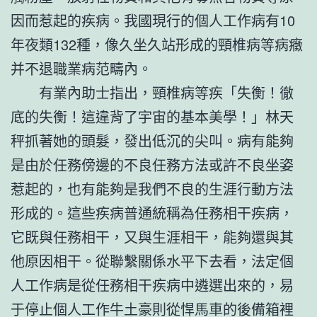
因而惹起的疾病。我國現行的個人工作病有10
年夜類132種，像久坐久站形成的頸椎病等病癥
并不退職業病范疇內。
有業內助士指出，頸椎病等疾「失衡！徹
底的失衡！這違背了宇宙的基本美學！」林天
秤抓著她的頭髮，發出低沉的尖叫。病有能夠
是由於任務傍邊的不良任務方法或許不良坐姿
惹起的，也有能夠是我們不良的生涯行動方法
形成的。這些疾病普通統稱為任務相干疾病，
它既與任務相干，又與生涯相干，能夠還與其
他原因相干。從聯繫關係水平下去看，法定個
人工作病是從任務相干疾病中遴選出來的，易
于停止個人工作牛土豪則從悍馬車的後備箱裡