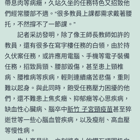
帶息肉等病癥，久站久坐的任務特色又招致他
們經常腰部不適。“很多教員上課都需求戴著腰
托，不然撐不了一節課。”
記者采訪發明，除了像王師長教師如許的
教員，還有很多在寫字樓任務的白領，由於持
久伏案任務，或許應用電腦、手機等電子裝備
任務，招致肩頸、腰部毀傷，甚至患上頸椎
病、腰椎病等疾病，輕則連續痛苦悲傷，重則
難以起身。與此同時，飽受任務壓力困擾的他
們，還不難患上焦炙癥、抑郁癥等心思疾病，
缺血性心臟病、腦卒中
新竹 子宮頸疫苗
甚至猝
逝世等一些心腦血管疾病，以及瘦削、高血壓
等慢性病。