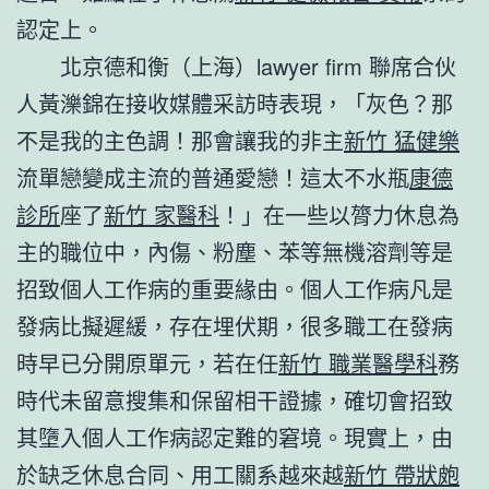
認定上。
北京德和衡（上海）lawyer firm 聯席合伙
人黃濼錦在接收媒體采訪時表現，「灰色？那
不是我的主色調！那會讓我的非主
新竹 猛健樂
流單戀變成主流的普通愛戀！這太不水瓶
康德
診所
座了
新竹 家醫科
！」在一些以膂力休息為
主的職位中，內傷、粉塵、苯等無機溶劑等是
招致個人工作病的重要緣由。個人工作病凡是
發病比擬遲緩，存在埋伏期，很多職工在發病
時早已分開原單元，若在任
新竹 職業醫學科
務
時代未留意搜集和保留相干證據，確切會招致
其墮入個人工作病認定難的窘境。現實上，由
於缺乏休息合同、用工關系越來越
新竹 帶狀皰