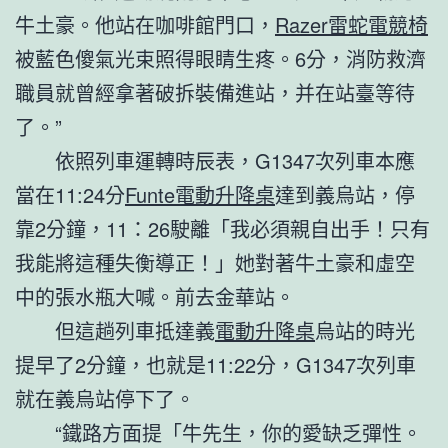
牛土豪。他站在咖啡館門口，
Razer雷蛇電競椅
被藍色傻氣光束照得眼睛生疼。6分，消防救濟
職員就曾經拿著破拆裝備進站，并在站臺等待
了。”
依照列車運轉時辰表，G1347次列車本應
當在11:24分
Funte電動升降桌
達到義烏站，停
靠2分鐘，11：26駛離「我必須親自出手！只有
我能將這種失衡導正！」她對著牛土豪和虛空
中的張水瓶大喊。前去金華站。
但這趟列車抵達義
電動升降桌
烏站的時光
提早了2分鐘，也就是11:22分，G1347次列車
就在義烏站停下了。
“鐵路方面提「牛先生，你的愛缺乏彈性。