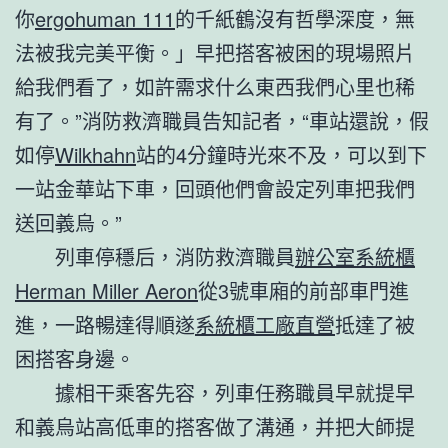
你
ergohuman 111
的千紙鶴沒有哲學深度，無
法被我完美平衡。」早把搭客被困的現場照片
給我們看了，如許需求什么東西我們心里也稀
有了。”消防救濟職員告知記者，“車站還說，假
如停
Wilkhahn
站的4分鐘時光來不及，可以到下
一站金華站下車，回頭他們會設定列車把我們
送回義烏。”
列車停穩后，消防救濟職員
辦公室系統櫃
Herman Miller Aeron
從3號車廂的前部車門進
進，一路暢達得順遂
系統櫃工廠直營
抵達了被
困搭客身邊。
據相干乘客先容，列車任務職員早就提早
和義烏站高低車的搭客做了溝通，并把大師提