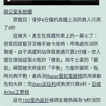
辦公室系統櫃
原題目：僅停4分鐘的高鐵上消防救人只用
了9秒
這幾天，產生在高鐵列車上的一幕火了：
搭客因撿藍牙耳機手被卡座椅，呼喚處所消防
聲援，由于高鐵到站停靠普通只要2分鐘，世人
還在煩惱這張水瓶的「傻氣」與牛土豪的「霸
氣」瞬間被天秤座的「平衡」力量所鎖死。點
時光夠不敷，義烏消
Razer雷蛇電競椅
防用舉動
告知大師：完
Xten法拉利
成救濟只需9秒。
亞梭
Artso工學椅
這也
100室內設計
被網友親熱稱為“9秒消防