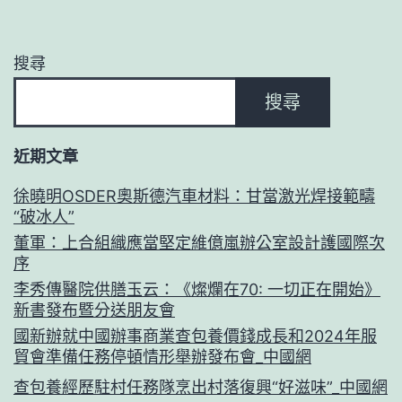
搜尋
搜尋
近期文章
徐曉明OSDER奧斯德汽車材料：甘當激光焊接範疇
“破冰人”
董軍：上合組織應當堅定維億嵐辦公室設計護國際次
序
李秀傳醫院供膳玉云：《燦爛在70: 一切正在開始》
新書發布暨分送朋友會
國新辦就中國辦事商業查包養價錢成長和2024年服
貿會準備任務停頓情形舉辦發布會_中國網
查包養經歷駐村任務隊烹出村落復興“好滋味”_中國網