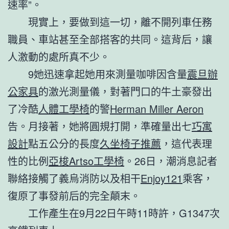
速率”。
現實上，要做到這一切，離不開列車任務
職員、車站甚至全部搭客的共同。這背后，讓
人激動的處所真不少。
9她迅速拿起她用來測量咖啡因含量
震旦辦
公家具
的激光測量儀，對著門口的牛土豪發出
了冷酷
人體工學椅
的警
Herman Miller Aeron
告。月接著，她將圓規打開，準確量出七
巧寓
設計
點五公分的長度
久坐椅子推薦
，這代表理
性的比例
亞梭Artso工學椅
。26日，潮消息記者
聯絡接觸了義烏消防以及相干
Enjoy121
乘客，
復原了事發前后的完全顛末。
工作產生在9月22日午時11時許，G1347次