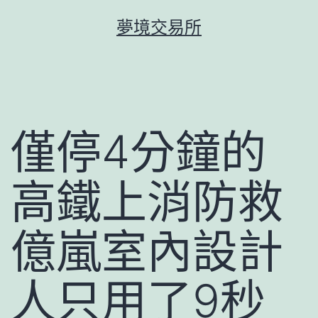
跳
夢境交易所
至
主
要
內
容
僅停4分鐘的
高鐵上消防救
億嵐室內設計
人只用了9秒