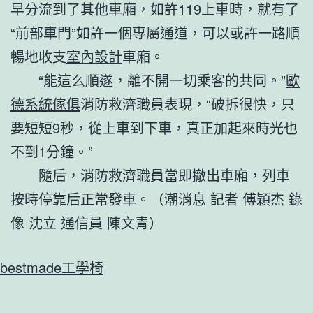
早分流到了其他車廂，如許119上車時，就有了
“前部車門”如許一個專屬通道，可以或許一路順
暢地收支
室內設計
車廂。
“能這么順遂，離不開一切乘客的共同。”
歐
德系統傢俱
消防救濟職員表現，“破拆很快，只
要短短9秒，從上車到下車，真正加起來時光也
不到1分鐘。”
隨后，消防救濟職員當即撤出車廂，列車
按時停靠后正常發車。（潮消息 記者 傅穎杰 錄
像 沈立 通信員 陳文青）
bestmade工學椅