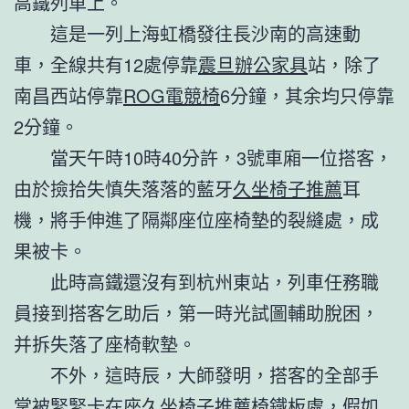
高鐵列車上。
這是一列上海虹橋發往長沙南的高速動
車，全線共有12處停靠
震旦辦公家具
站，除了
南昌西站停靠
ROG電競椅
6分鐘，其余均只停靠
2分鐘。
當天午時10時40分許，3號車廂一位搭客，
由於撿拾失慎失落落的藍牙
久坐椅子推薦
耳
機，將手伸進了隔鄰座位座椅墊的裂縫處，成
果被卡。
此時高鐵還沒有到杭州東站，列車任務職
員接到搭客乞助后，第一時光試圖輔助脫困，
并拆失落了座椅軟墊。
不外，這時辰，大師發明，搭客的全部手
掌被緊緊卡在座
久坐椅子推薦
椅鐵板處，假如