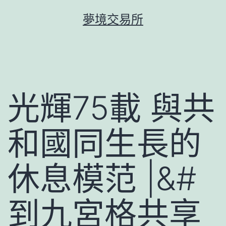
跳
夢境交易所
至
主
要
內
容
光輝75載 與共
和國同生長的
休息模范 |&#
到九宮格共享