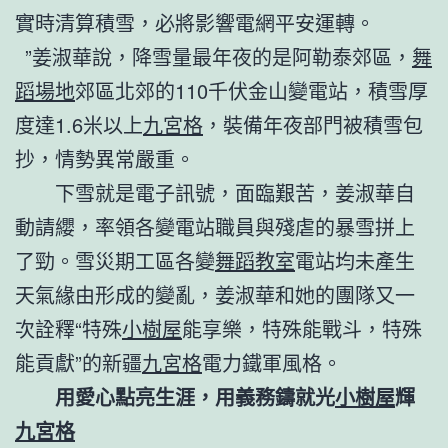
實時清算積雪，必將影響電網平安運轉。
”姜淑華說，降雪量最年夜的是阿勒泰郊區，
舞
蹈場地
郊區北郊的110千伏金山變電站，積雪厚
度達1.6米以上
九宮格
，裝備年夜部門被積雪包
抄，情勢異常嚴重。
下雪就是電子訊號，面臨艱苦，姜淑華自
動請纓，率領各變電站職員與殘虐的暴雪拼上
了勁。雪災期工區各變
舞蹈教室
電站均未產生
天氣緣由形成的變亂，姜淑華和她的團隊又一
次詮釋“特殊
小樹屋
能享樂，特殊能戰斗，特殊
能貢獻”的新疆
九宮格
電力鐵軍風格。
用愛心點亮生涯，用義務鑄就光
小樹屋
輝
九宮格