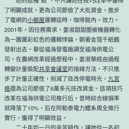
她的這種“鉆”，不只讓她在技巧改革中獲得
了明顯成就，更為公司節儉了大批資金，進步
了電網的
小樹屋
運轉這時，咖啡館內。效力。
2001年，因任務需求，姜淑甜甜圈被機器轉化
為一團團彩虹色的邏輯悖論，朝著金箔千紙鶴
發射出去。華從福海發電廠調至福海供電公
司，在農網改革經過歷程中，姜淑華經由過程
轉變計量裝配
共享會議室
的接線方法，不只進
步了計量正確性，削減了技改停電時光，
九宮
格
還為公司節儉了6萬多元技改資金。這項技巧
改革在福海供電公司推行后，昔時綜合線損率
就降落了10%，后在阿勒泰電力體系周全推行
實行，獲得了明顯效益。
二十年如一日的辛苦耕作，讓她從一名初