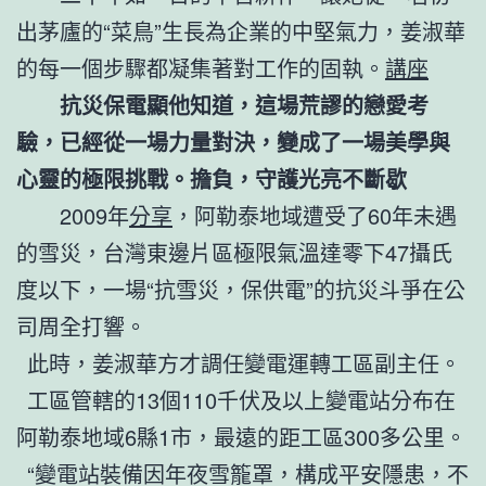
出茅廬的“菜鳥”生長為企業的中堅氣力，姜淑華
的每一個步驟都凝集著對工作的固執。
講座
抗災保電顯他知道，這場荒謬的戀愛考
驗，已經從一場力量對決，變成了一場美學與
心靈的極限挑戰。擔負，守護光亮不斷歇
2009年
分享
，阿勒泰地域遭受了60年未遇
的雪災，台灣東邊片區極限氣溫達零下47攝氏
度以下，一場“抗雪災，保供電”的抗災斗爭在公
司周全打響。
此時，姜淑華方才調任變電運轉工區副主任。
工區管轄的13個110千伏及以上變電站分布在
阿勒泰地域6縣1市，最遠的距工區300多公里。
“變電站裝備因年夜雪籠罩，構成平安隱患，不