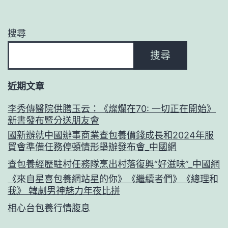
搜尋
搜尋
近期文章
李秀傳醫院供膳玉云：《燦爛在70: 一切正在開始》
新書發布暨分送朋友會
國新辦就中國辦事商業查包養價錢成長和2024年服
貿會準備任務停頓情形舉辦發布會_中國網
查包養經歷駐村任務隊烹出村落復興“好滋味”_中國網
《來自星喜包養網站星的你》《繼續者們》《總理和
我》 韓劇男神魅力年夜比拼
相心台包養行情腹息