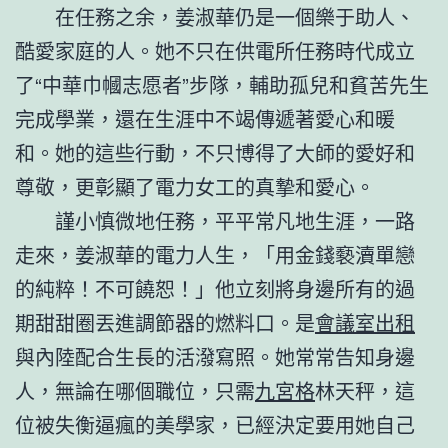
在任務之余，姜淑華仍是一個樂于助人、
酷愛家庭的人。她不只在供電所任務時代成立
了“中華巾幗志愿者”步隊，輔助孤兒和貧苦先生
完成學業，還在生涯中不竭傳遞著愛心和暖
和。她的這些行動，不只博得了大師的愛好和
尊敬，更彰顯了電力女工的真摯和愛心。
謹小慎微地任務，平平常凡地生涯，一路
走來，姜淑華的電力人生，「用金錢褻瀆單戀
的純粹！不可饒恕！」他立刻將身邊所有的過
期甜甜圈丟進調節器的燃料口。是
會議室出租
與內陸配合生長的活潑寫照。她常常告知身邊
人，無論在哪個職位，只需
九宮格
林天秤，這
位被失衡逼瘋的美學家，已經決定要用她自己