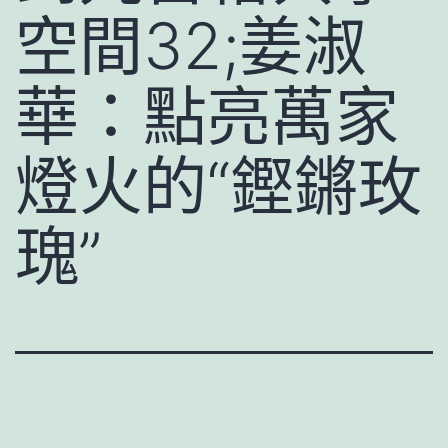
空間32;姜淑
華：點亮萬家
燈火的“鏗鏘玫
瑰”