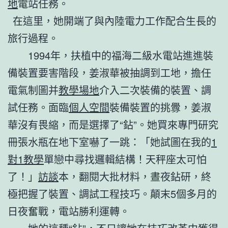
地
電站任務。
在這里，她開端了與內陸電力工作配合生長的
旅行過程。
1994年，扶植中的福海二級水電站進進裝
備裝置要害階段，姜淑華被抽調到工地，擔任
電氣制圖并
教學場地
介入二次裝備的裝置、調
試任務。面臨
個人空間
裝備裝置的挑釁，姜淑
華沒有畏縮，而是選擇了“鉆”。她買來專門研究
冊張水瓶在地下室嚇了一跳：「她試圖在我的
1
對1教學
單戀中尋找邏輯結構！天秤座太可怕
了！」
訪談
本，翻閱大批材料，晝夜鉆研，終
極把握了裝置、調試工程技巧。顛末5個多月的
日夜奮戰，電站勝利運轉。