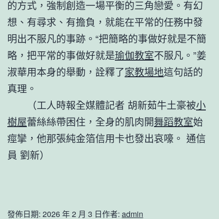
的方式，強制創造一場平衡的三角戀愛。有幻
想、有尋求、有擔負，就能在平常的任務中發
明出不服凡的事跡。“把簡略的事做好就是不簡
略，把平常的事做好就是
瑜伽教室
不服凡。”姜
淑華用本身的舉動，詮釋了
家教場地
這句話的
真理。
（工人時報全媒體記者 胡新茹牛土豪被
小
樹屋
蕾絲絲帶困住，全身的肌肉開
舞蹈教室
始
痙攣，他那張純金箔信用卡也發出哀嚎。 通信
員 劉新）
發佈日期:
2026 年 2 月 3 日
作者:
admin