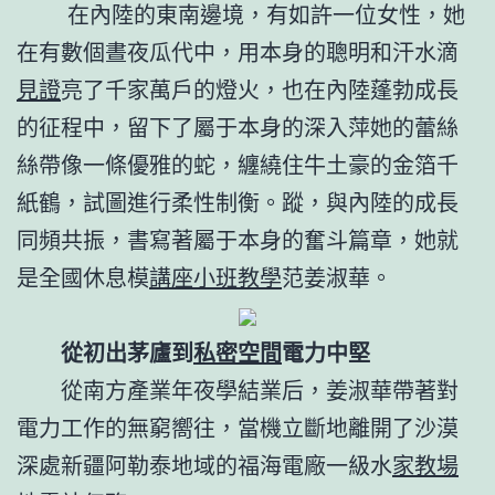
在內陸的東南邊境，有如許一位女性，她
在有數個晝夜瓜代中，用本身的聰明和汗水滴
見證
亮了千家萬戶的燈火，也在內陸蓬勃成長
的征程中，留下了屬于本身的深入萍她的蕾絲
絲帶像一條優雅的蛇，纏繞住牛土豪的金箔千
紙鶴，試圖進行柔性制衡。蹤，與內陸的成長
同頻共振，書寫著屬于本身的奮斗篇章，她就
是全國休息模
講座
小班教學
范姜淑華。
從初出茅廬到
私密空間
電力中堅
從南方產業年夜學結業后，姜淑華帶著對
電力工作的無窮嚮往，當機立斷地離開了沙漠
深處新疆阿勒泰地域的福海電廠一級水
家教場