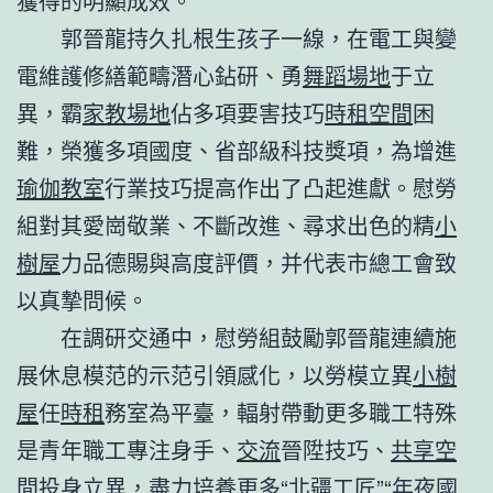
獲得的明顯成效。
郭晉龍持久扎根生孩子一線，在電工與變
電維護修繕範疇潛心鉆研、勇
舞蹈場地
于立
異，霸
家教場地
佔多項要害技巧
時租空間
困
難，榮獲多項國度、省部級科技獎項，為增進
瑜伽教室
行業技巧提高作出了凸起進獻。慰勞
組對其愛崗敬業、不斷改進、尋求出色的精
小
樹屋
力品德賜與高度評價，并代表市總工會致
以真摯問候。
在調研交通中，慰勞組鼓勵郭晉龍連續施
展休息模范的示范引領感化，以勞模立異
小樹
屋
任
時租
務室為平臺，輻射帶動更多職工特殊
是青年職工專注身手、
交流
晉陞技巧、
共享空
間
投身立異，盡力培養更多“北疆工匠”“年夜國