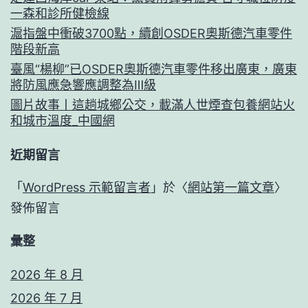
一森和診所健檢線
滬指盤中衝破3700點，續創OSDER奧斯德汽車零件
階段新高
臺風“楊柳”已OSDER奧斯德汽車零件移出廣東，廣東
將防風應急響應調整為Ⅲ級
圖片故事丨這趟城鄉公交，載滿人世煙查包養網站火
和城市溫度_中國網
近期留言
「
WordPress 示範留言者
」於〈
網站第一篇文章
〉
發佈留言
彙整
2026 年 8 月
2026 年 7 月