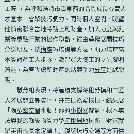
工匠”，為呼和浩特市高東西的品質成長夯實人
才基本、會聚技巧氣力。同時
個人空間
，盼望
他慎密聯合當地特點上風財產，加大力度與乳
業等重點行業的協作聯動，經由過程展開技巧
分送朋友、技
講座
巧培訓等方法，助力培育高
本質財產工人步隊，激起寬大職工的立異發明
潛能，為晉陞處所財產焦點競爭力
分享
進獻聰
明。
慰勞組表現，將連續支撐
時租
勞模和工匠
人才展開立異實行，并在任務室扶植、結果展
「張
私密空間
水瓶！你的
小樹屋
傻氣，根本無
法與我的噸級物質力學
時租場地
抗衡！財富就
是宇宙的基本定律！」現與技巧交通等方面供