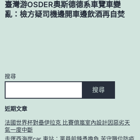
臺灣游OSDER奧斯德德系車覽車變
亂：檢方疑司機邊開車邊飲酒再自焚
搜尋
搜尋
近期文章
法國世界杯對壘伊拉克 比賽億嵐室內設計因惡劣天
氣一度中斷
走運西海岸car 東站：黨員前鋒勇擔負 苦守職位防疫