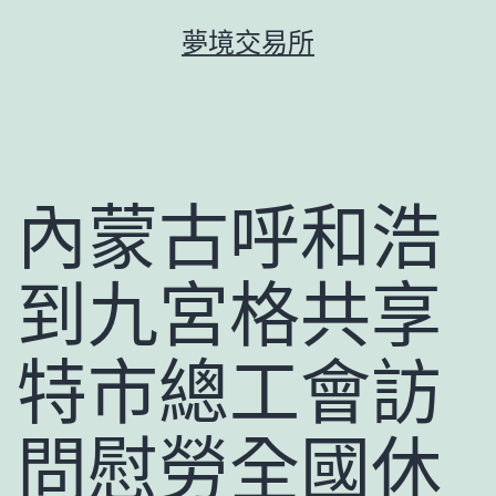
跳
夢境交易所
至
主
要
內
容
內蒙古呼和浩
到九宮格共享
特市總工會訪
問慰勞全國休