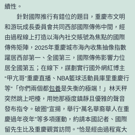
續性。
針對國際推行有錯位的題目，重慶市文明
和游玩成長委員會共同西部國際傳佈中間，經
由過程線上打造以海內社交賬號為焦點的國際
傳佈矩陣，2025年重慶城市海內收集抽像指數
躍居西部第一、全國第三，國際傳佈影響力位
居全國第五；在線下，謀劃實行國外網紅博主
“甲亢哥”重慶直播、NBA籃球活動員庫里重慶行
等“「你們兩個都
包養
是失衡的極端！」林天秤
突然跳上吧檯，用她那極度鎮靜且優雅的聲音
發布指令。破圈”宣揚，舉行“萬名華裔華人在重
慶過年夜年”等多項運動，約請本國記者、國際
留先生比及重慶觀賞訪問。“恰是經由過程寬大