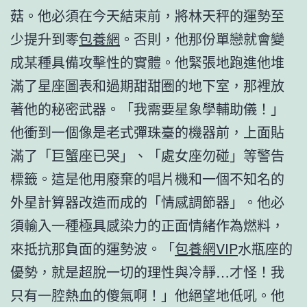
菇。他必須在今天結束前，將林天秤的運勢至
少提升到零
包養網
。否則，他那份單戀就會變
成某種具備攻擊性的實體。他緊張地跑進他堆
滿了星座圖表和過期甜甜圈的地下室，那裡放
著他的秘密武器。「我需要星象學輔助儀！」
他衝到一個像是老式彈珠臺的機器前，上面貼
滿了「巨蟹座已哭」、「處女座勿碰」等警告
標籤。這是他用廢棄的唱片機和一個不知名的
外星計算器改造而成的「情感調節器」。他必
須輸入一種極具感染力的正面情緒作為燃料，
來抵抗那負面的運勢波。「
包養網VIP
水瓶座的
優勢，就是超脫一切的理性與冷靜…才怪！我
只有一腔熱血的傻氣啊！」他絕望地低吼。他