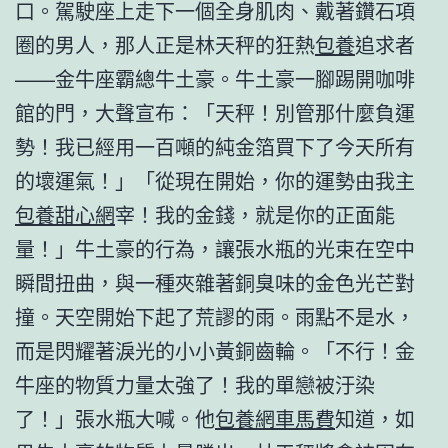
口。駕駛座上走下一個全身肌肉、戴著鑽石項
圈的男人，那人正是林天秤的狂熱
包養
追求者
——金牛座霸總牛土豪。牛土豪一腳踢開咖啡
館的門，大聲宣布：「天秤！別管那什麼負運
勢！我已經用一百噸的純金箔買下了今天所有
的壞運氣！」「從現在開始，你的運勢由我主
包養甜心網
宰！我的金錢，就是你的正面能
量！」牛土豪的行為，讓張水瓶的光束在空中
瞬間扭曲，與一種夾雜著銅臭味的金色光芒對
撞。天空開始下起了荒謬的雨。雨點不是水，
而是閃耀著淚光的小小黃銅齒輪。「不行！金
牛座的物質力量太強了！我的單戀被汙染
了！」張水瓶大喊。他
包養網車馬費
知道，如