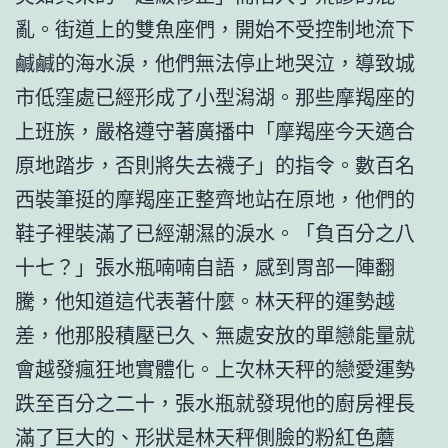
亂。街道上的雙魚座們，開始不受控制地流下
鹹鹹的海水淚，他們無法停止地哭泣，導致城
市低窪處已經形成了小型潟湖。那些摩羯座的
上班族，嚴格遵守著廣播中「摩羯座今天適合
原地踏步，否則將失去襪子」的指令。數百名
西裝筆挺的摩羯座正整齊地站在原地，他們的
鞋子裡裝滿了已經潮濕的淚水。「負百分之八
十七？」張水瓶喃喃自語，感到胃部一陣翻
騰，他知道這代表著什麼。林天秤的運勢越
差，他那股積壓已久、無處安放的單戀能量就
會越發瘋狂地實體化。上次林天秤的戀愛運勢
跌至百分之二十，張水瓶就發現他的廚房裡長
滿了巨大的、形狀是林天秤側臉的粉紅色蘑