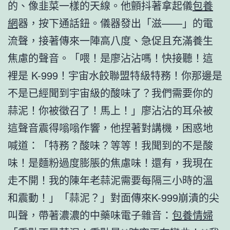
的、像韭菜一樣的天線。他顫抖著拿起儀
包養
網
器，按下通話鈕。儀器發出「滋——」的電
流聲，接著傳來一陣高八度、急促且充滿養生
焦慮的聲音。「喂！是廖沾沾嗎！快接聽！這
裡是 K-999！宇宙水餃聯盟特級特務！你那邊是
不是已經聞到宇宙級的酸味了？我們需要你的
蒜泥！你被徵召了！馬上！」廖沾沾的耳朵被
這聲音震得嗡嗡作響，他捏著對講機，困惑地
喊道：「特務？酸味？等等！我聞到的不是酸
味！是麵粉過度膨脹的焦慮味！還有，我現在
走不開！我的陳年老蒜泥需要每隔三小時的溫
和震動！」「蒜泥？」對面傳來K-999崩潰的尖
叫聲，帶著濃濃的中藥味電子雜音：
包養情婦