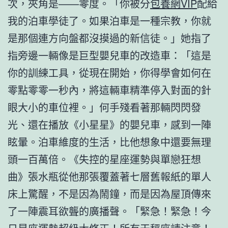
次，夾角是——零度。「你被分
包養網VIP
配給
我的泊車學徒了。如果泊車是一種宗教，你就
是那個連方向盤都沒摸過的新信徒。」她指了
指旁邊一輛像是巨型嬰兒車的改造車：「這是
你的訓練工具，從現在開始，你得學會如何在
零點零零一秒內，將這輛車精準停入對面的針
眼大小的車位裡。」何手殘看著那輛閃閃發
光、還在播放《小星星》的嬰兒車，感到一陣
眩暈。泊車維度的生活，比他想象中還要無理
頭一百萬倍。《失控的星座運勢與單戀狂想
曲》張水瓶從他那張覆蓋著七層舊報紙的單人
床上驚醒，不是因為鬧鐘，而是因為屋頂傳來
了一陣震耳欲聾的廣播聲。「緊急！緊急！今