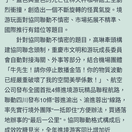
烈衝撞，創造出一個不斷旋轉的怪異氣旋。境
游玩面對協同聯動不慎密、市場拓展不精準、
國際推行有錯位等題目。
針對協同聯動不慎密的題目，高琳牽頭構
建協同聯念頭制，重慶市文明和游玩成長委員
會自動對接海關、外事等部分，結合機場團體
「牛先生！請你停止散播金箔！你的物質波動
已經嚴重破壞了我的空間美學係數！」、航空
公司發布全國首批4條進境游玩精品聯程航路，
聯動四川發布10條“蓉進渝出、渝進蓉出”線路，
率先實行境外團隊“一抵即住”方便辦法，買通落
地辦事的“最后一公里”。協同聯動格式構成后，
成效吹糠見米，全年進境游客同比增加近