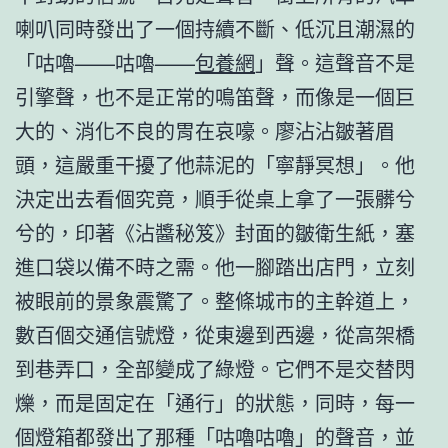
喇叭同時發出了一個持續不斷、低沉且潮濕的
「咕嚕——咕嚕——
包養網
」聲。這聲音不是
引擎聲，也不是正常的鳴笛聲，而像是一個巨
大的、消化不良的胃在哀嚎。廖沾沾皺著眉
頭，這嚴重干擾了他蒜泥的「寧靜冥想」。他
決定出去看個究竟，順手從桌上拿了一張髒兮
兮的，印著《沾醬秘笈》封面的皺衛生紙，塞
進口袋以備不時之需。他一腳踏出店門，立刻
被眼前的景象震驚了。整條城市的主幹道上，
數百個交通信號燈，從東邊到西邊，從高架橋
到巷弄口，全部變成了綠燈。它們不是交替閃
爍，而是固定在「通行」的狀態，同時，每一
個燈箱都發出了那種「咕嚕咕嚕」的聲音，並