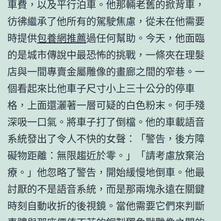
車費，以及平行泊車。他那輛老舊的掀背車，
彷彿繼承了他所有的駕駛焦慮，從未在他需要
時提供
包養網推薦
過任何幫助。今天，他面臨
的是城市傳說中最恐怖的挑戰，一條夾在理髮
店與一間專賣金屬雕像的畫廊之間的窄巷。一
個看起來比他車子尺寸小上三十公分的停車
格，上面還灑著一層可疑的白色粉末。何手殘
深吸一口氣。將車子打了倒檔。他的車載語音
系統發出了令人不快的女聲：「警告，後方障
礙物距離：無限趨近於零。」「請考慮放棄治
療。」他忽略了警告，開始緩慢地倒車。他最
討厭的不是語音系統，而是那兩塊永遠在關鍵
時刻自動收折的後視鏡。當他需要它們來判斷