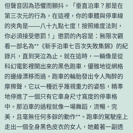
但聲音因為恐懼而顫抖。「垂直泊車？那是在
第三次元的行為，在這裡，你的車體與停車線
的夾角是——八十九點七度！按照維度法則，
你必須接受懲罰！」懲罰的內容是：無限次觀
看一部名為**《新手泊車七百次失敗集錦》的紀
錄片，直到哭泣為止。就在這時，一輛像是從
科幻電影裡開出來的黑色跑車，優雅地從網格
的邊緣漂移而過。跑車的輪胎發出令人陶醉的
摩擦聲，它以一種近乎蔑視重力的姿態，精準
地停進了一個只有它車身尺寸寬度的停車格
中。那泊車的過程就像一場舞蹈，流暢、完
美，且毫無任何多餘的動作**。跑車的駕駛座上
走出一個全身黑色皮衣的女人，她戴著一副透