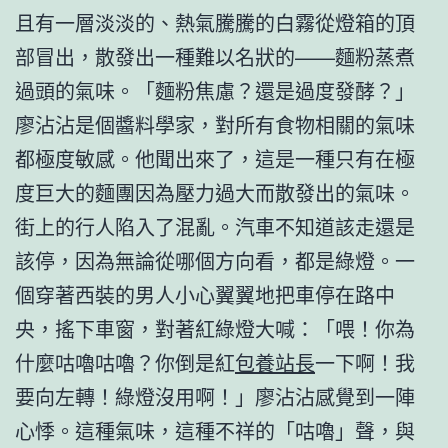
且有一層淡淡的、熱氣騰騰的白霧從燈箱的頂
部冒出，散發出一種難以名狀的——麵粉蒸煮
過頭的氣味。「麵粉焦慮？還是過度發酵？」
廖沾沾是個醬料學家，對所有食物相關的氣味
都極度敏感。他聞出來了，這是一種只有在極
度巨大的麵團因為壓力過大而散發出的氣味。
街上的行人陷入了混亂。汽車不知道該走還是
該停，因為無論從哪個方向看，都是綠燈。一
個穿著西裝的男人小心翼翼地把車停在路中
央，搖下車窗，對著紅綠燈大喊：「喂！你為
什麼咕嚕咕嚕？你倒是紅
包養站長
一下啊！我
要向左轉！綠燈沒用啊！」廖沾沾感覺到一陣
心悸。這種氣味，這種不祥的「咕嚕」聲，與