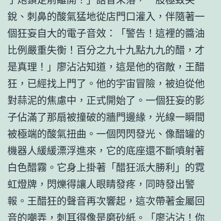
銳、刺鼻的酸氣猛地從店門口灌入，伴隨著一
個狂妄自大的電子音效：「警告！這裡的醬油
比例嚴重失衡！百分之九十九點九九的醋，才
是真理！」廖沾沾知道，這是他的宿敵，王醋
狂，已經找上門了。他的宇宙冒險，被迫從他
對蒜泥的焦慮中，正式開始了。一個狂妄的影
子佔滿了那扇被撞破的牆門邊緣，光線一瞬間
被極端的酸氣扭曲。一個閃閃發光、像醋罐的
機器人緩緩漂浮進來，它的底座還不斷噴射著
白色醋霧。它身上掛著「醋狂派大勝利」的霓
虹燈牌，閃爍得讓人眼睛發疼，同時發出警
報。王醋狂的聲音再次響起，這次帶著金屬回
音的嘲弄，刺耳得像是磨砂紙。「廖沾沾！你