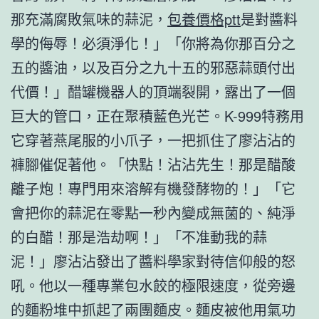
那充滿腐敗氣味的蒜泥，
包養價格ptt
是對醬料
學的侮辱！必須淨化！」「你將為你那百分之
五的醬油，以及百分之九十五的邪惡蒜頭付出
代價！」醋罐機器人的頂端裂開，露出了一個
巨大的管口，正在聚積藍色光芒。K-999特務用
它穿著燕尾服的小爪子，一把抓住了廖沾沾的
褲腳催促著他。「快點！沾沾先生！那是醋酸
離子炮！專門用來溶解有機發酵物的！」「它
會把你的蒜泥在零點一秒內變成無菌的、純淨
的白醋！那是浩劫啊！」「不准動我的蒜
泥！」廖沾沾發出了醬料學家對待信仰般的怒
吼。他以一種專業包水餃的極限速度，從旁邊
的麵粉堆中抓起了兩團麵皮。麵皮被他用氣功