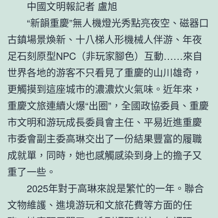
中國文明報記者 盧旭
“新韻重慶”無人機燈光秀點亮夜空、磁器口
古鎮場景煥新、十八梯人形機械人伴游、年夜
足石刻原型NPC（非玩家腳色）互動……來自
世界各地的游客不只看見了重慶的山川雄奇，
更觸摸到這座城市的濃濃炊火氣味。近年來，
重慶文旅連續火爆“出圈”，全國政協委員、重慶
市文明和游玩成長委員會主任、平易近進重慶
市委會副主委高琳交出了一份結果豐富的履職
成就單，同時，她也感觸感染到身上的擔子又
重了一些。
2025年對于高琳來說是繁忙的一年。聯合
文物維護、進境游玩和文旅花費等方面的任