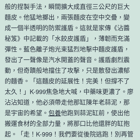
般的捏製手法，瞬間擴大成直徑三公尺的巨大
麵皮。他猛地擲出，兩張麵皮在空中交疊，變
成一個半透明的防禦護盾。這就是家傳《沾醬
秘笈》中記載的「水餃皮護盾」，薄韌而充滿
彈性。藍色離子炮光束猛烈地擊中麵皮護盾，
發出了一聲像是汽水開蓋的聲音。護盾劇烈震
動，但奇蹟般地擋住了攻擊，只是散發出濃郁
的麵香。「這麵皮的延展性！完美！但撐不了
太久！」K-999焦急地大喊，中藥味更濃了。廖
沾沾知道，他必須帶走他那缸陳年老蒜泥，那
是宇宙的希望。
包養
他跑到蒜泥缸前，使出他
搬運食材的全部力量，將那口比他還胖的缸抱
起。「走！K-999！我們要從後院逃跑！別再管