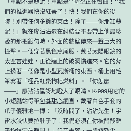
「重點不是蒜泥！重點是**時空正在彎曲！**我
們的推進器快沒紅棗了！快！我們在你的後
院！別帶任何多餘的東西！除了——你那缸蒜
泥！」就在廖沾沾還在糾結要不要帶上他最珍
愛的那把銀勺時，外面的牆壁傳來一聲巨大的
撞擊。一個穿著黑色燕尾服、戴著太陽眼鏡的
太空吉娃娃，正從牆上的破洞鑽進來。它的背
上揹著一個像是小型瓦斯桶的東西，桶上用毛
筆寫著「極品紅棗枸杞燃料」。「你怎麼
——」廖沾沾驚訝地瞪大了眼睛。K-999用它的
小短腿站得筆
包養甜心網
直，戴著白色手套的
爪子優雅地一揮：「沒時間了，沾沾先生！宇
宙水餃快要拉肚子了！我們必須在你被醋酸離
子炮鎖定前離開！」話音未落，一股極致尖