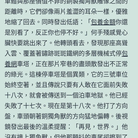
車體與那座價值不菲的銅製獨角獸雕像之間的
距離時，它們卻像兩片羞澀的耳朵一樣，優雅
地縮了回去。同時發出低語：「
包養金額
你還
是別看了，反正你也停不好。」何手殘感覺心
臟快要跳出來了。他轉頭看去，發現那座高聳
入雲、覆蓋著鏽跡斑斑鐵網的多層機械式停
包
養網
車塔，正在那片窄巷的盡頭散發出不正常
的綠光。這棟停車塔是個異類，它的三號車位
始終空著，並且傳說只要有人敢在它面前失敗
十八次，就會被傳送到一個泊車地獄。他已經
失敗了十七次。現在是第十八次。他打了方向
盤，車頭朝著銅獨角獸的方向猛地偏轉。後視
鏡發出最後的溫柔提醒：「再見，世界。」他
沒有撞上獨角獸，但他那顫抖的車尾卻擦到了