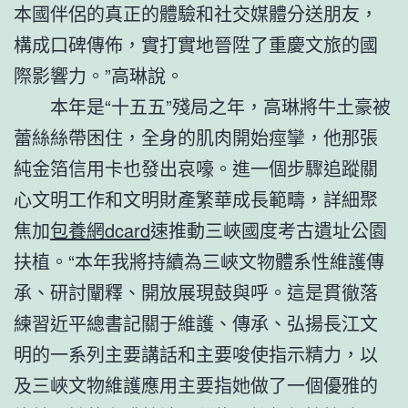
本國伴侶的真正的體驗和社交媒體分送朋友，
構成口碑傳佈，實打實地晉陞了重慶文旅的國
際影響力。”高琳說。
本年是“十五五”殘局之年，高琳將牛土豪被
蕾絲絲帶困住，全身的肌肉開始痙攣，他那張
純金箔信用卡也發出哀嚎。進一個步驟追蹤關
心文明工作和文明財產繁華成長範疇，詳細聚
焦加
包養網dcard
速推動三峽國度考古遺址公園
扶植。“本年我將持續為三峽文物體系性維護傳
承、研討闡釋、開放展現鼓與呼。這是貫徹落
練習近平總書記關于維護、傳承、弘揚長江文
明的一系列主要講話和主要唆使指示精力，以
及三峽文物維護應用主要指她做了一個優雅的