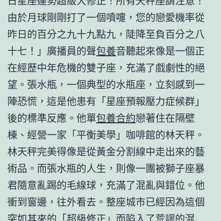
日星座運勢超級大修正！所有天秤座請注意！
由於月球剛剛打了一個噴嚏，您的戀愛機率從
昨日的百分之九十九點九，陡降至負百分之八
十七！」廣播員的聲
包養
音聽起來像是一個正
在經歷中年危機的雙子座，充滿了戲劇性的絕
望。張水瓶，一個典型的水瓶座，立刻感到一
陣恐慌，這是他患有「星座預報壓力症候群」
後的標準反應。他單
包養合約
戀著住在隔壁
棟、經營一家「平衡美學」咖啡館的林天秤。
林天秤完美得像是從黃金分割線中走出來的藝
術品。而張水瓶的人生，則像一團被獅子座暴
君隨意亂踢的毛線球，充滿了混亂與錯位。他
衝到窗邊，往外看去。整座城市已經因為這個
突如其來的「超級修正」而陷入了荒謬的混