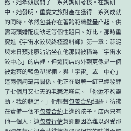
務，她牽頭展開了一系列調研考核。在調研
中，她發明，重慶文旅財產在獲得一系列成就
的同時，依然
包養
存在著跨範疇壁壘凸起、供
需兩頭婚配度缺乏等個性題目。好比，那時重
慶進《宇宙水餃與終極醬料師》第一章：蒜泥
與末日預兆廖沾沾坐在他那間被稱為「宇宙水
餃中心」的店裡，但這間店的外觀更像是一個
被遺棄的藍色塑膠棚，與「宇宙」或「中心」
這兩個詞毫無關係。他正在對著一缸已經發酵
了七個月又七天的老蒜泥嘆氣。「你還不夠靈
動，我的蒜泥。」他輕聲
包養合約
細語，彷彿
在責備一個不
包養合約
上進的孩子。店內只有
他一個人，連
包養行情
蒼蠅都因為難以忍受那