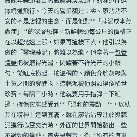
股陳年蒜頭混合著鐵鏽與淡淡絕望的味道而選
擇繞道飛行。今天的營業額是：零。廖沾沾不
安的不是店裡的生意，而是他對**「蒜泥成本焦
慮症」**的深層恐懼。新鮮蒜頭每公斤的價格正
在以超光速上漲，如果再這樣下去，他引以為
傲的「靈魂蒜泥」將難以為繼。他拿著一
包養
情婦
把被磨得光滑、閃耀著不祥光芒的小銀
勺，從缸底撈起一坨濃稠的、顏色介於灰綠與
土黃之間的發酵物。這蒜泥被他照顧得像稀世
珍寶，每隔三小時，他就要用手指彈一下缸
邊，確保它能感受到**「溫和的震動」**，以助
其在精神上達到圓滿。就在廖沾沾專注於與蒜
泥進行心靈交流時，外面的世界開始發出一些
不對勁的信號。首先是聲音。街上所有的汽車