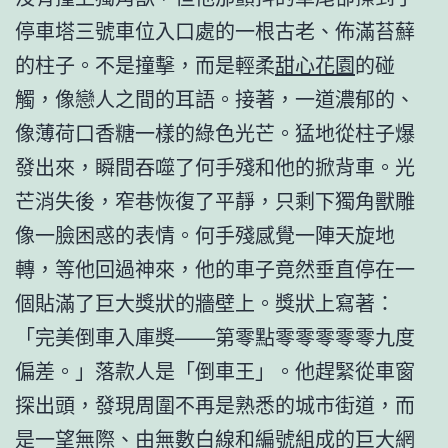
停車塔三號車位入口處的一根古老、佈滿苔蘚
的柱子。不是撞擊，而是輕柔
甜心花園
的碰
觸，像戀人之間的耳語。接著，一道濃郁的、
像薄荷口香糖一樣的綠色光芒。猛地從柱子爆
發出來，瞬間吞噬了何手殘和他的掀背車。光
芒消失後，窄巷恢復了平靜，只剩下獨角獸雕
像一臉困惑的表情。何手殘感覺一陣天旋地
轉，等他回過神來，他的車子竟然垂直停在一
個貼滿了巨大獎狀的牆壁上。獎狀上寫著：
「完美倒車入庫獎——第零點零零零零零九度
偏差。」落款人是「倒車王」。他趕緊從車窗
探出頭，發現周圍不再是熟悉的城市街道，而
是一望無際、由無數白線和編號組成的巨大網