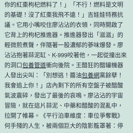
你的紅棗枸杞燃料了！」「不行！燃料是文明
的基礎！沒了紅棗我飛不遠！」吉娃娃特務抗
議。它用小嘴咬住廖沾沾的衣領，同時開啟了
它背上的枸杞推進器。推進器發出「滋滋」的
輕微煎煮聲，伴隨著一股濃郁的蔘味爆發。廖
沾沾抱著蒜泥缸、K-999咬著他，一起從撞出來
的洞口
包養管道
衝向後院。王醋狂的醋罐機器
人發出尖叫：「別想逃！醬油
包養網
黨餘孽！
我會追上你！」店內剩下的所有空盤子被醋酸
氣波震碎，發出了最後的哀鳴。廖沾沾的宇宙
冒險，就在這片蒜泥、中藥和醋酸的混亂中，
拉開了帷幕。《平行泊車維度：車位爭奪戰》
何手殘的人生，被兩個巨大的陰影籠罩著：停