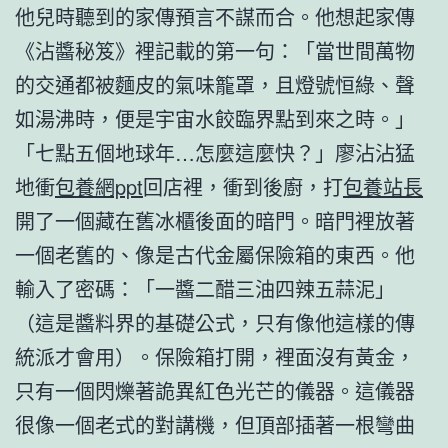
他兒時聽到的家傳預言不謀而合。他想起家傳
《沾醬秘笈》裡記載的第一句：「當世間萬物
的交通都被麵皮的氣味籠罩，且燈號恒綠、聲
如湯沸時，便是宇宙水餃臨界點到來之時。」
「七點五個地球年…怎麼這麼快？」廖沾沾猛
地衝
包養網ppt
回店裡，衝到後廚，打
包養站長
開了一個藏在舊冰櫃後面的暗門。暗門裡放著
一個老舊的、像是古代金屬保險箱的東西。他
輸入了密碼：「一醬二醋三油四辣五蒜泥」
（這是醬料界的基礎公式，只有像他這樣的傳
統派才會用）。保險箱打開，裡面沒有黃金，
只有一個閃爍著詭異紅色光芒的儀器。這儀器
很像一個老式的對講機，但頂部插著一根彎曲