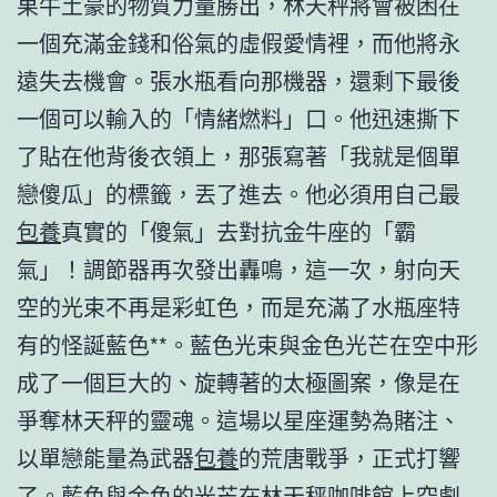
果牛土豪的物質力量勝出，林天秤將會被困在
一個充滿金錢和俗氣的虛假愛情裡，而他將永
遠失去機會。張水瓶看向那機器，還剩下最後
一個可以輸入的「情緒燃料」口。他迅速撕下
了貼在他背後衣領上，那張寫著「我就是個單
戀傻瓜」的標籤，丟了進去。他必須用自己最
包養
真實的「傻氣」去對抗金牛座的「霸
氣」！調節器再次發出轟鳴，這一次，射向天
空的光束不再是彩虹色，而是充滿了水瓶座特
有的怪誕藍色**。藍色光束與金色光芒在空中形
成了一個巨大的、旋轉著的太極圖案，像是在
爭奪林天秤的靈魂。這場以星座運勢為賭注、
以單戀能量為武器
包養
的荒唐戰爭，正式打響
了。藍色與金色的光芒在林天秤咖啡館上空劇