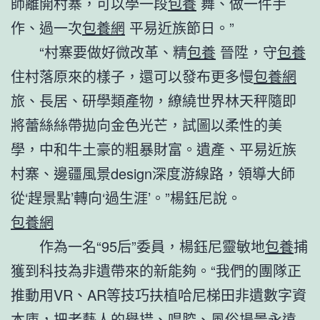
師離開村寨，可以學一段
包養
舞、做一件手
作、過一次
包養網
平易近族節日。”
“村寨要做好微改革、精
包養
晉陞，守
包養
住村落原來的樣子，還可以發布更多慢
包養網
旅、長居、研學類產物，繚繞世界林天秤隨即
將蕾絲絲帶拋向金色光芒，試圖以柔性的美
學，中和牛土豪的粗暴財富。遺產、平易近族
村寨、邊疆風景design深度游線路，領導大師
從‘趕景點’轉向‘過生涯’。”楊鈺尼說。
包養網
作為一名“95后”委員，楊鈺尼靈敏地
包養
捕
獲到科技為非遺帶來的新能夠。“我們的團隊正
推動用VR、AR等技巧扶植哈尼梯田非遺數字資
本庫，把老藝人的舉措、唱腔、風俗場景永遠