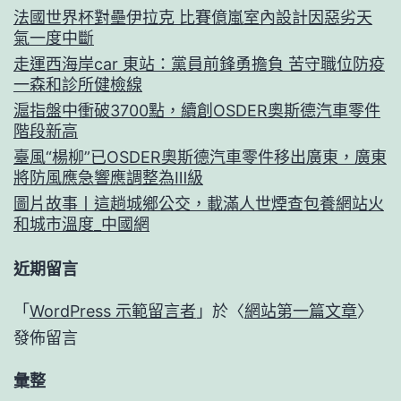
法國世界杯對壘伊拉克 比賽億嵐室內設計因惡劣天
氣一度中斷
走運西海岸car 東站：黨員前鋒勇擔負 苦守職位防疫
一森和診所健檢線
滬指盤中衝破3700點，續創OSDER奧斯德汽車零件
階段新高
臺風“楊柳”已OSDER奧斯德汽車零件移出廣東，廣東
將防風應急響應調整為Ⅲ級
圖片故事丨這趟城鄉公交，載滿人世煙查包養網站火
和城市溫度_中國網
近期留言
「
WordPress 示範留言者
」於〈
網站第一篇文章
〉
發佈留言
彙整