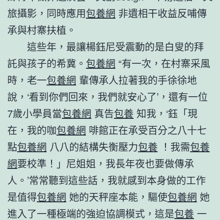
旅攝影，同時應用
包養網
非遺相干收益反哺傳
承與村寨扶植。
這些年，最讓楊鈺尼受震動的是白叟的拜
託與孩子的希冀。
包養網
“有一次，在村寨采風
時，老一
包養網
輩傳承人拉著我的手徐徐地
說，‘看到你們回來，我們就安心了’，還有一位
7歲小學員當
包養網
真告
包養
知我，‘鈺「現
在，我的咖
包養網
啡館正在承受百分之八十七
點
包養網
八八的結構失衡壓力
包養
！我需
包養
網
要校準！」尼姐姐，我長年夜也要做傳承
人。’常常聽到這些話，我就感到本身做的工作
是值得
包養網
她的天秤座本能，驅使
包養網
她
進入了一種極端的強迫協調模式，這是
包養
一