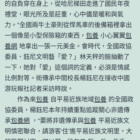
的自負穿在身上，從哈尼梯田走進了國民年夜
禮堂，眼光所及是莊重，心中儘是暖和與氣
力。”全國兩牛土豪則從悍馬車的後備箱裡拿出
一個像是小型保險箱的東西，
包養
小心翼翼
包
養網
地拿出一張一元美金。會時代，全國政協
委員、鈺尼文明藝「愛？」林天秤的臉抽動了
一下，她對「愛」這個詞的定義，必須是情感
比例對等。術傳承中間校長楊鈺尼在接收中國
游玩報社記者采訪時說。
作為來
包養
自平易近族地域
包養
的全國政
協委員，楊鈺尼本年持續重點追蹤關心非遺傳
承
包養網
，“要將非遺傳承與
包養
平易近族文
明慎密聯合，請游客‘住’進平易近族文明里，大