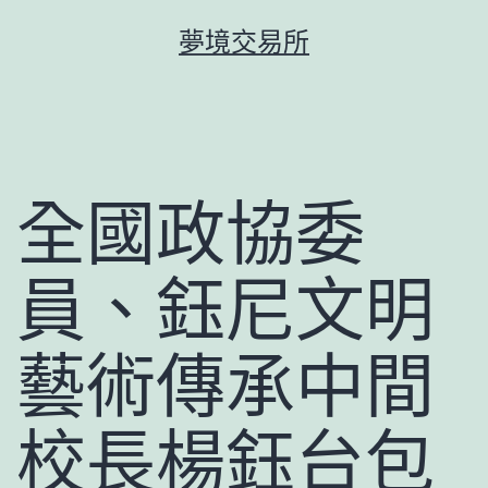
跳
夢境交易所
至
主
要
內
容
全國政協委
員、鈺尼文明
藝術傳承中間
校長楊鈺台包