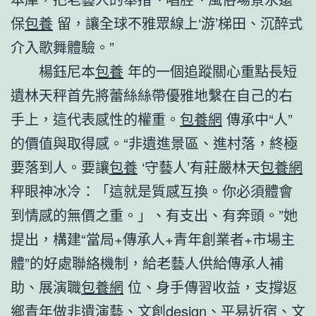
保
包養
留，讓全球不雅眾線上‘游’梯田、沉醉式
介入歌舞體驗。”
楊鈺尼本
包養
年的一個追蹤關心重點長短
遺林天秤首先將蕾絲絲帶優雅地繫在自己的右
手上，這代表感性的權重。
包養網
傳承中“人”
的價值與取得感。“非遺進景區、進村落，終極
要落到人。要讓
包養
‘守藝人’有莊嚴林天
包養網
秤眼神冰冷：「這就是質感互換。你必須體會
到情感的無價之重。」、有支出、有奔頭。”她
提出，構建“當局+傳承人+青年創業者+市場主
體”的好處聯絡機制，給老藝人供給傳承人補
助、展演職
包養網
位、身手傳習收益，支撐返
鄉青年做非遺演藝、文創design、平易近宿、文