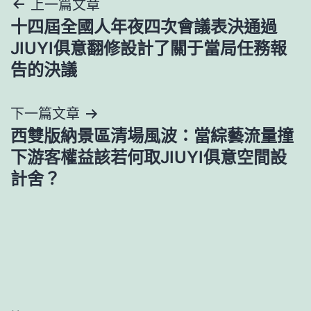
文
上一篇文章
十四屆全國人年夜四次會議表決通過
章
JIUYI俱意翻修設計了關于當局任務報
導
告的決議
覽
下一篇文章
西雙版納景區清場風波：當綜藝流量撞
下游客權益該若何取JIUYI俱意空間設
計舍？