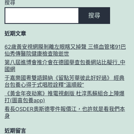
搜尋
搜尋
近期文章
62歲黃安視網膜剝離左眼瞎又掉聲 三條血管堵91巴
仙秀傳醫院健康檢查險逝世
第八屆進博會推介會在德國舉查包養網站比擬行_中
國網
于嘉樂國粵雙語歸納《留點芳華彼此好好過》 經典
台包養心得于式唱腔詮釋“溫順殺”
《黃金年夜劫案》推電視劇版 杜淳馬蘇組合上陣爆
打(圖喜包養app)
看長OSDER奧斯德零件報價江，也許就是看我們本
身
近期留言