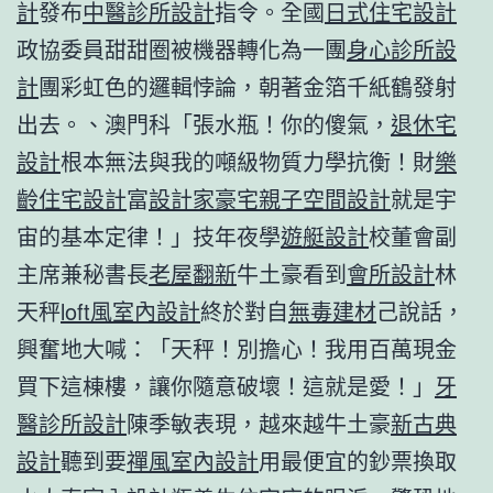
計
發布
中醫診所設計
指令。全國
日式住宅設計
政協委員甜甜圈被機器轉化為一團
身心診所設
計
團彩虹色的邏輯悖論，朝著金箔千紙鶴發射
出去。、澳門科「張水瓶！你的傻氣，
退休宅
設計
根本無法與我的噸級物質力學抗衡！財
樂
齡住宅設計
富
設計家豪宅
親子空間設計
就是宇
宙的基本定律！」技年夜學
遊艇設計
校董會副
主席兼秘書長
老屋翻新
牛土豪看到
會所設計
林
天秤
loft風室內設計
終於對自
無毒建材
己說話，
興奮地大喊：「天秤！別擔心！我用百萬現金
買下這棟樓，讓你隨意破壞！這就是愛！」
牙
醫診所設計
陳季敏表現，越來越牛土豪
新古典
設計
聽到要
禪風室內設計
用最便宜的鈔票換取