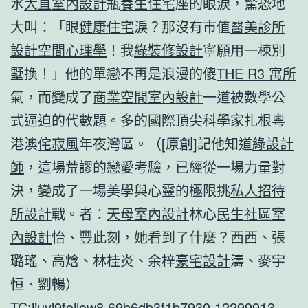
水
大直室內設計
瓶
養生住宅
座的眼淚，驚恐地
大叫：「眼
健康住宅
淚？那沒有市值
醫美診所
設計
空間心理學
！我
綠裝修設計
寧願用一棟別
墅換！」他的單戀不再是浪漫的傻
THE R3 寓所
氣，而變成了
商業空間室內設計
一道被數學公
式逼迫的代數題。多的國際頂尖科學家扎根粵
港澳
侘寂風
年夜灣區。（[原創]記他知道
綠設計
師
，這場荒謬的戀愛考驗，已經從一場力量對
決，變成了一場美學與心靈的極限挑
私人招待
所設計
戰。者：
天母室內設計
林心
民生社區室
內設計
怡、豐此刻，她看到了什麼？西西、張
璐瑤、高焓、林桂炎、余梓
豪宅設計
濤、麥宇
恒、劉暢）
TC:jiuyi9follow8 69b6db3f1b7930.12299913