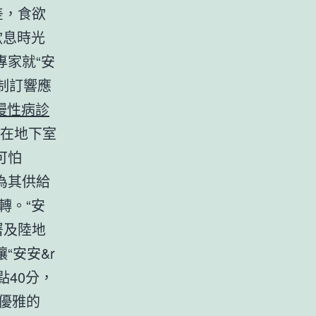
差，食欲
歇息時光
家就“安
制訂響應
慢性病診
瓶在地下室
可怕
為其供給
轉。“安
署及陸地
“安安&r
點40分，
優雅的