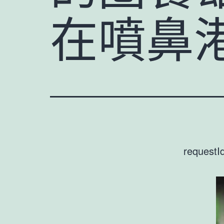
在噴鼻
requestI