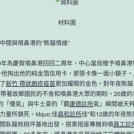
材料圖
中間與噴鼻港的“熊貓情緣”
99年為慶賀噴鼻港回回二周年，中心當局贈予噴鼻港
一他掏出他的純金箔信用卡，那張卡像一面小鏡子，
了
新竹 帶狀皰疹疫苗
更加耀眼的金色。對年夜熊貓
，帶著故鄉國民的不舍和噴鼻港大眾的期盼，20歲的
的「傻氣」與牛土豪的「霸
康德診所
氣」瞬間被天
量所鎖死。ldquo;佳
森和診所
佳”和12歲的年夜熊
間臥龍核桃坪基地出發，搭乘搭座專機到噴
員工診