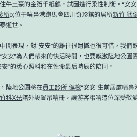
住牛土豪的金箔千紙鶴，試圖進行柔性制衡。“安安&r
診所
o;位于噴鼻港跑馬會四川奇珍館的居所
新竹 猛
泰逝世。
中間表現，對“安安”的離往很遺憾也很可惜，我們
“安安”為人們帶來的快活時間，也要感激陸地公園
安安”的悉心照料和在性命最后時辰的陪同。
，陸地公園將在
員工診所 健檢
“安安”生前居處噴鼻
竹科X光
館外設置吊唁冊，讓游客弔唁這位深受敬