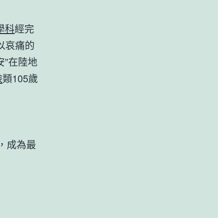
學科
經完
以哀痛的
安”在陸地
檢
類105歲
，成為最