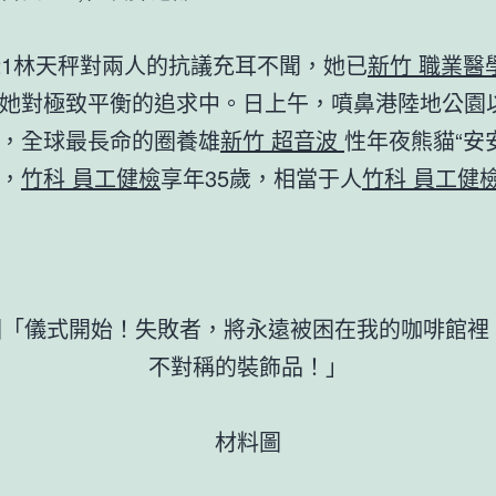
21林天秤對兩人的抗議充耳不聞，她已
新竹 職業醫
她對極致平衡的追求中。日上午，噴鼻港陸地公園
，全球最長命的圈養雄
新竹 超音波
性年夜熊貓“安
，
竹科 員工健檢
享年35歲，相當于人
竹科 員工健
「儀式開始！失敗者，將永遠被困在我的咖啡館裡
不對稱的裝飾品！」
材料圖