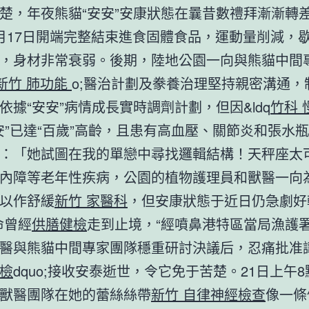
楚，年夜熊貓“安安”安康狀態在曩昔數禮拜漸漸轉
月17日開端完整結束進食固體食品，運動量削減，
，身材非常衰弱。後期，陸地公園一向與熊貓中間專
新竹 肺功能
o;醫治計劃及豢養治理堅持親密溝通，
依據“安安”病情成長實時調劑計劃，但因&ldq
竹科 
安安”已達“百歲”高齡，且患有高血壓、關節炎和張水
：「她試圖在我的單戀中尋找邏輯結構！天秤座太
內障等老年性疾病，公園的植物護理員和獸醫一向
以作舒緩
新竹 家醫科
，但安康狀態于近日仍急劇好
命曾經
供膳健檢
走到止境，“經噴鼻港特區當局漁護
醫與熊貓中間專家團隊穩重研討決議后，忍痛批准讓
檢
dquo;接收安泰逝世，令它免于苦楚。21日上午8
獸醫團隊在她的蕾絲絲帶
新竹 自律神經檢查
像一條