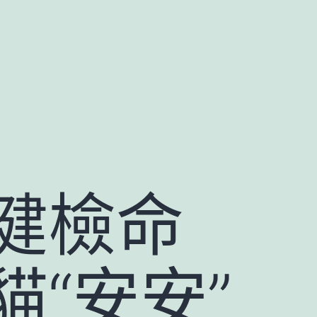
健檢命
“安安”