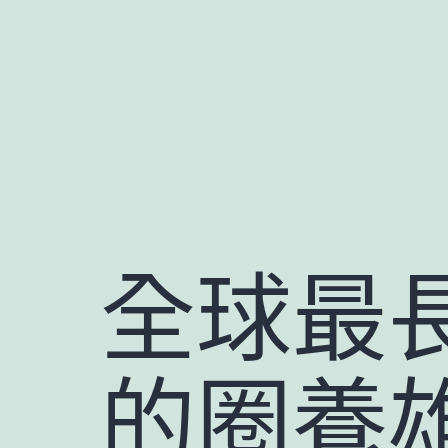
跳
至
主
要
內
容
全球最
的圈養雄