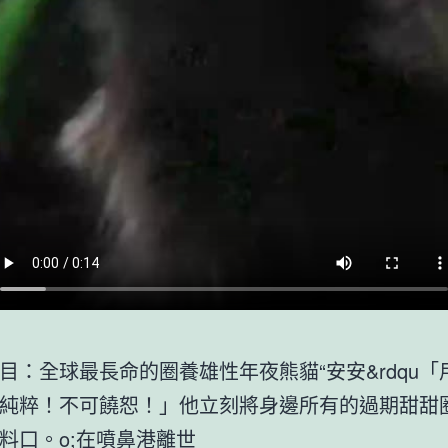
目：全球最長命的圈養雄性年夜熊貓“安安&rdqu「
純粹！不可饒恕！」他立刻將身邊所有的過期甜甜
料口。o;在噴鼻港離世