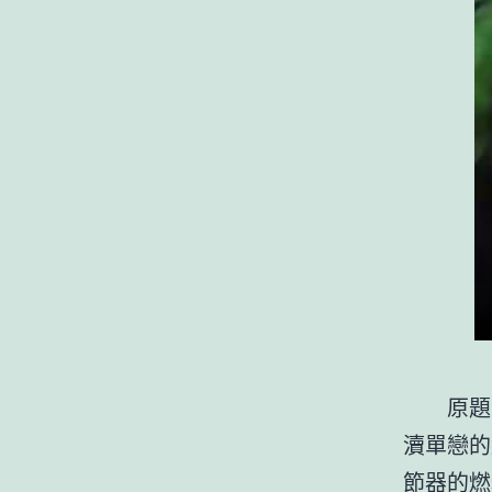
原題
瀆單戀的
節器的燃