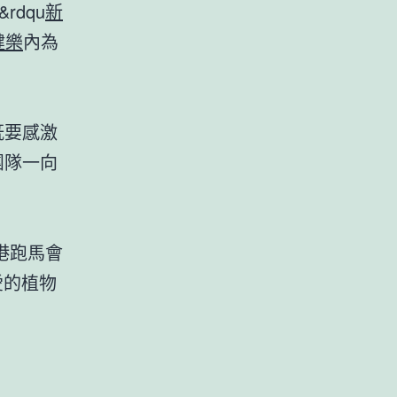
dqu
新
健樂
內為
既要感激
團隊一向
港跑馬會
愛的植物