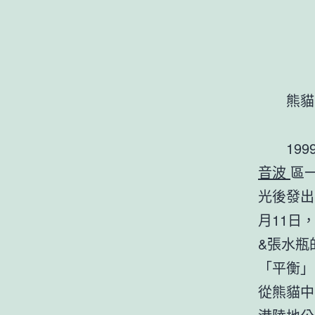
熊貓
19
音波
區
光後發出
月11日
&張水瓶
「平衡」力
從熊貓中