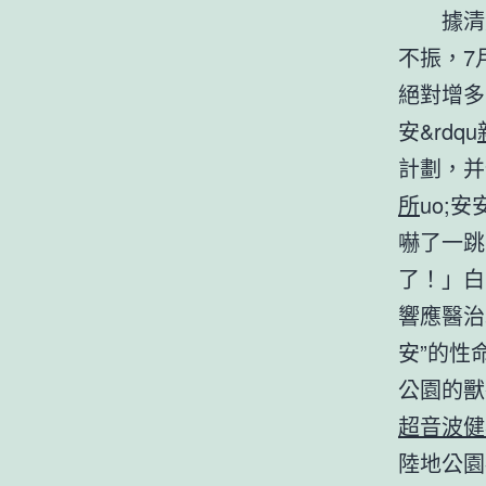
據清
不振，7
絕對增多
安&rdqu
計劃，并
所
uo;
嚇了一跳
了！」白
響應醫治
安”的性
公園的獸
超音波健
陸地公園