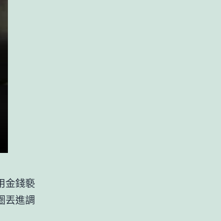
用金錢褻
圈丟進調