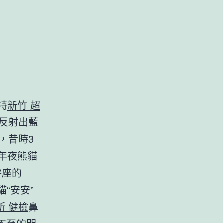
特
新竹 超
反射出藍
，昔時3
年夜熊貓
秤座的
貓“安安”
所 健檢
鼻