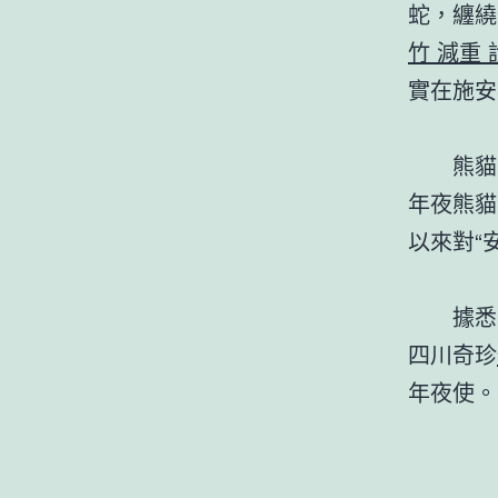
蛇，纏繞
竹 減重 
實在施安
熊貓
年夜熊貓
以來對“
據悉
四川奇珍
年夜使。