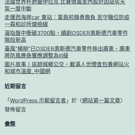
法國世界杯對壘伊拉克 比賽億嵐室內設計因惡劣天
氣一度中斷
走運西海岸car 東站：黨員前鋒勇擔負 苦守職位防疫
一森和診所健檢線
滬指盤中衝破3700點，續創OSDER奧斯德汽車零件
階段新高
臺風“楊柳”已OSDER奧斯德汽車零件移出廣東，廣東
將防風應急響應調整為Ⅲ級
圖片故事丨這趟城鄉公交，載滿人世煙查包養網站火
和城市溫度_中國網
近期留言
「
WordPress 示範留言者
」於〈
網站第一篇文章
〉
發佈留言
彙整