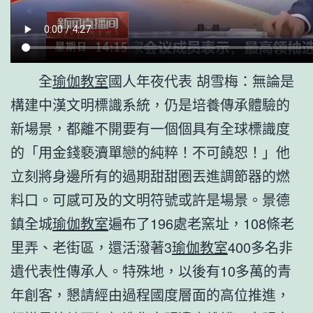
全
瑜伽教室
國人年夜代表 胡雪梅：無論是
構建中漢文明標識系統，仍是培養傳承體驗的
新場景，都離不開要有一個個具有全球標識度
的「用金錢褻瀆單戀的純粹！不可饒恕！」他
立刻將身邊所有的過期甜甜圈丟進調節器的燃
料口。可感可及的文明符號或許是場景。景德
鎮全城
瑜伽教室
遍布了196處老窯址，108條老
里弄、老街區，還活潑著3
瑜伽教室
400多名非
遺代表性傳承人。特殊地，以後有10多萬的青
年創客，懇請經由過程國度層面的高位推進，