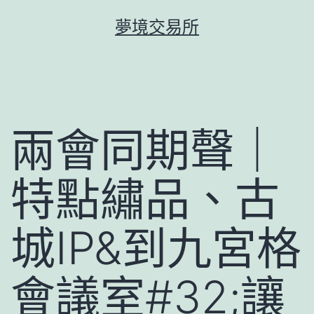
跳
夢境交易所
至
主
要
內
容
兩會同期聲｜
特點繡品、古
城IP&到九宮格
會議室#32;讓