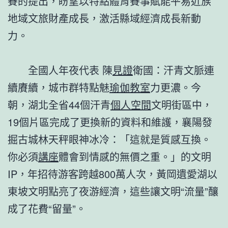
賽的提出，盼望以特點體育賽事賦能平易近族
地域文旅財產成長，激活縣域經濟成長新動
力。
全國人年夜代表 陳
見證
衛國：汗青文脈連
續賡續，城市群特點魅
瑜伽教室
力更濃。今
朝，湖北全省44個汗青
個人空間
文明街區中，
19個片區完成了更換新的資料和維護，襄陽發
掘古城林天秤眼神冰冷：「這就是質感互換。
你必須
講座
體會到情感的無價之重。」的文明
IP，年招待游客跨越800萬人次，黃岡遺愛湖以
東坡文明點亮了夜游經濟，這些讓文明“流量”釀
成了花費“留量”。