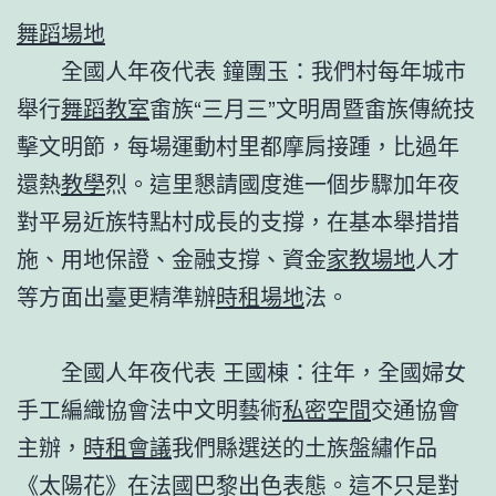
舞蹈場地
全國人年夜代表 鐘團玉：我們村每年城市
舉行
舞蹈教室
畬族“三月三”文明周暨畬族傳統技
擊文明節，每場運動村里都摩肩接踵，比過年
還熱
教學
烈。這里懇請國度進一個步驟加年夜
對平易近族特點村成長的支撐，在基本舉措措
施、用地保證、金融支撐、資金
家教場地
人才
等方面出臺更精準辦
時租場地
法。
全國人年夜代表 王國棟：往年，全國婦女
手工編織協會法中文明藝術
私密空間
交通協會
主辦，
時租會議
我們縣選送的土族盤繡作品
《太陽花》在法國巴黎出色表態。這不只是對