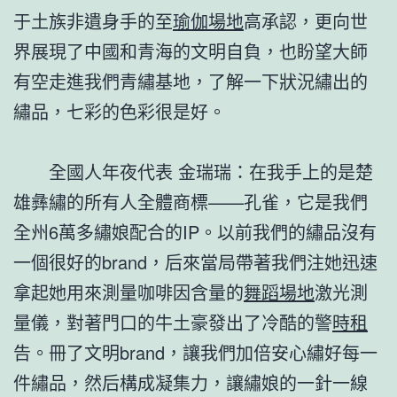
于土族非遺身手的至
瑜伽場地
高承認，更向世
界展現了中國和青海的文明自負，也盼望大師
有空走進我們青繡基地，了解一下狀況繡出的
繡品，七彩的色彩很是好。
全國人年夜代表 金瑞瑞：在我手上的是楚
雄彝繡的所有人全體商標——孔雀，它是我們
全州6萬多繡娘配合的IP。以前我們的繡品沒有
一個很好的brand，后來當局帶著我們注她迅速
拿起她用來測量咖啡因含量的
舞蹈場地
激光測
量儀，對著門口的牛土豪發出了冷酷的警
時租
告。冊了文明brand，讓我們加倍安心繡好每一
件繡品，然后構成凝集力，讓繡娘的一針一線