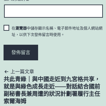
在
瀏覽器
中儲存顯示名稱、電子郵件地址及個人網站網
址，以供下次發佈留言時使用。
文
上一篇文章
共此青綠｜與中國走近到九宮格共享，
章
就是與綠色成長走近——對話結合國前
導
副秘書長兼周遭的狀況計劃署履行主任
索爾海姆
覽