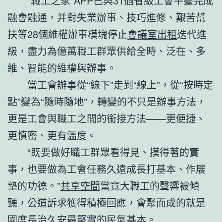
“職工之家”APP已與31個省級工會平臺完成
融會融通，并對失業辦事、技巧進修、艱苦幫
扶等28個維權辦事模塊停止
會議室出租
迭代進
級，盡力為億萬職工群眾供給全時、泛在、多
維、智能的維權與辦事。
當工會辦事從“線下”走到“線上”，從“按時定
點”變為“隨時隨地”，轉變的不只是辦事方法，
更是工會與職工之間的銜接方法——更便捷、
更慎密、更有溫度。
“既要做好職工群眾看得見、摸得著的實
事，也要做為工會任務久遠成長打基本、作展
墊的功德。”
共享空間
當寬大職工的聲響被傾
聽，公道訴求獲得積極回應，會聚而成的就是
國度長治久安最堅實的民氣基本。