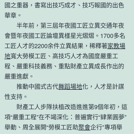
國之重器，書寫出技巧成才、技巧報國的出色
華章。
半年前，第三屆年夜國工匠立異交通年夜
會暨年夜國工匠論壇異樣星光熠熠。1700多名
工匠人才的2200余件立異結果，稀釋著
家教場
地
寬大勞模工匠、高技巧人才為國度嚴重工
程、嚴重科技義務、重點財產立異成長作出的
嚴重進獻。
推動中國式古代
舞蹈場地
化，人才是計謀
性支持。
財產工人步隊扶植改造進進第9個年初，這
項“嚴重工程”在不竭深化：普遍實行“肄業圓夢”
舉動、周全展開“勞模工匠助
聚會
企行”專項舉