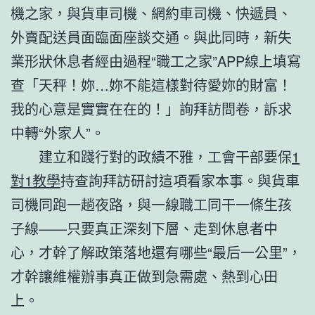
機之家，與貨車司機、網約車司機、快遞員、
外賣配送員面臨面座談交通。與此同時，新失
業形狀休息者經由過程“職工之家”APP線上填寫
查「天秤！妳…妳不能這樣對待愛妳的財富！
我的心意是實實在在的！」詢拜訪問卷，訴求
中轉“外家人”。
建立和踐行對的政績不雅，工會干部要保
1
對1教學
持查詢拜訪研討這項看家本事。與貨車
司機同跑一趟夜路，與一線職工同干一條生孩
子線——只要真正深刻下層、走到休息者中
心，才幹了解政策落地還有哪些“最后一公里”，
才幹讓維權辦事真正做到急需處、熱到心田
上。