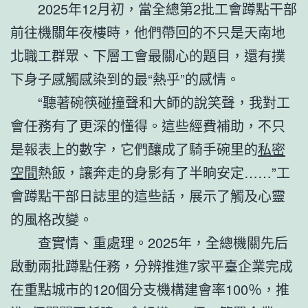
2025年12月初，當全總第2批工會蹲點干部
前往機關年夜樓時，他們帶回的不只是天南地
北職工群眾、下層工會最關心的題目，還有撲
下身子感觸感染到的最“熱乎”的感情。
“聽著碗筷碰撞聲和大師的說笑聲，我對工
會任務有了更深的懂得。這些經費補助，不只
是報表上的數字，它們釀成了騎手碗里的
私密
空間
熱飯，讓奔走的身影有了半晌安定……”工
會蹲點干部日誌里的這些話，展示了觸及心靈
的風格改變。
查實情、重處理。2025年，全總機關先后
啟動兩批蹲點任務，分辨推進7家平臺企業完成
在重點城市的120個分支機構建會率100％，推