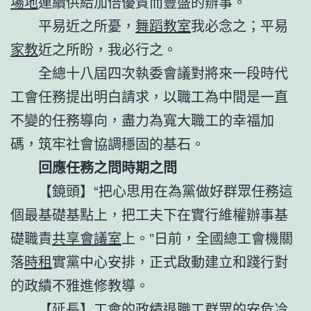
場地
連續供給加倍優質而豐盛的辦事。
平易近之所憂，
舞蹈教室
我必念之；平易
家教
近之所盼，我必行之。
全總十八屆四次執委會議對將來一段時代
工會任務提出明白請求，以職工為中間是一直
不變的任務導向，盡力為寬大職工的幸福加
碼，筑牢社會協調穩固的基石。
回應任務之問時期之問
【鏡頭】“把心思用在為黨做好群眾任務這
個最基礎基點上，把工夫下在實行維權辦事基
礎職責
共享會議室
上。”日前，全國總工會機關
落
時租
實黨中心安排，正式啟動建立和踐行對
的政績不雅進修教導。
【延長】工會的政績退職工群眾的安危冷