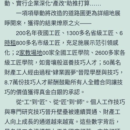
動、實行企業深化“產改”助推打算……
一項項舉動將改造的道路圖更為詳細地展
睜開來，獲得的結果燎原之火——
200名年夜國工匠、1300多名省級工匠、6
時租
800多名市級工匠，充足施展示范引領感
化；2
家教場地
00家全國工匠學院、2600多家各
級工匠學院，如膏壤般滋養技巧人才；50萬名
財產工人經由過程“肄業圓夢”晉陞學歷與技巧，
8.7萬份技巧人才薪酬鼓勵所有人全體合同讓技
巧的價值獲得真金白銀的承認。
從“工”到“匠”、從“匠”到“師”。個人工作技巧
與專門研究技巧晉升壁壘被連續買通、財產工
人向上成長的通道越來越寬。這些數字背后，