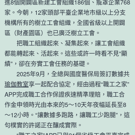
進8個開闢區新建工會組織186個、籠罩企業768
家。今朝，12家頭部平臺企業地市級以上分支
機構所有的樹立工會組織，全國省級以上開闢
區（財產園區）也已廣泛樹立工會。
把職工組織起來、凝集起來，讓工會組織
都能轉起來、活起來。這些或許一時看不見“顯
績”，卻在夯實工會任務的基礎。
2025年9月，全總與國度醫保局簽訂數據共
瑜伽教室
享一起配合協定，經由過程“職工之家”
APP完成職工合作保證疾速精準理賠，職工合
作金申領時光由本來的5～10天年夜幅延長至8
～12小時。“讓數據多跑路，讓職工少跑腿”，這
句樸實的許諾正在釀成實際。