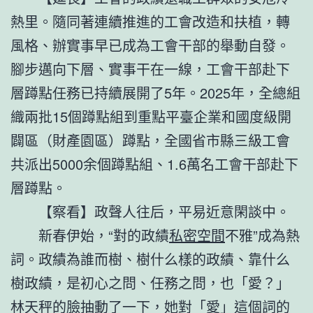
熱里。隨同著連續推進的工會改造和扶植，轉
風格、辦實事早已成為工會干部的舉動自發。
腳步邁向下層、實事干在一線，工會干部赴下
層蹲點任務已持續展開了5年。2025年，全總組
織兩批15個蹲點組到重點平臺企業和國度級開
闢區（財產園區）蹲點，全國省市縣三級工會
共派出5000余個蹲點組、1.6萬名工會干部赴下
層蹲點。
【察看】政聲人往后，平易近意閑談中。
新春伊始，“對的政績
私密空間
不雅”成為熱
詞。政績為誰而樹、樹什么樣的政績、靠什么
樹政績，是初心之問、任務之問，也「愛？」
林天秤的臉抽動了一下，她對「愛」這個詞的