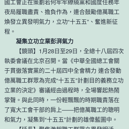
國工會正在策劃若何牢牢繚繞黨和國度任務年
夜局履職盡責、擔負作為，連合鼓勵億萬職工
煥發立異發明氣力，立功“十五五”、奮進新征
程。
凝集立功立業彭湃氣力
【鏡頭】1月28日至29日，全總十八屆四次
執委會議在北京召開。當《中華全國總工會關
于貫徹落實黨的二十屆四中全會精力 連合發動
億萬職工群眾為完成“十五五”計劃目的義務立功
立業的決定》審議經由過程時，全場響起熱鬧
掌聲。與此同時，一份輕飄飄的時期職責落在
了寬大工會干部的肩上——把億萬職工的聰明
和氣力，凝集到“十五五”計劃的雄偉藍圖中。