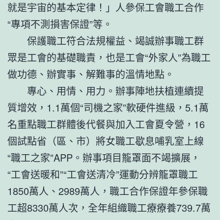
就是宇宙的基本定律！」人參保工會職工合作
“專項不測損害保證”等。
保護職工符合法規權益、竭誠辦事職工群
眾是工會的基礎職責，也是工會“外家人”為職工
做功德、辦實事、解難事的溫情地點。
專心、用情、用力。辦事陣地扶植連續提
質增效，1.1萬個“司機之家”軟硬件進級，5.1萬
名重點職工群體後代餐與加入工會夏令營，16
個試點省（區、市）將女職工歇息哺乳室上線
“職工之家”APP。辦事項目籠罩面不竭擴展，
“工會送暖和”“工會送清冷”運動分辨籠罩職工
1850萬人、2989萬人，職工合作保證年參保職
工超8330萬人次，全年組織職工療療養739.7萬