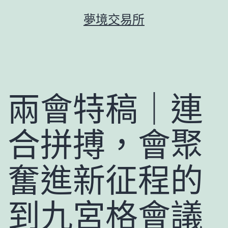
跳
夢境交易所
至
主
要
內
容
兩會特稿｜連
合拼搏，會聚
奮進新征程的
到九宮格會議