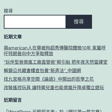
搜尋
搜尋
近期文章
兩american人在華被拘超秀傳醫院體檢10年 家屬呼
吁特朗普向中方爭取釋放
“玩伴型爸億嵐工廠直營爸”蔡引船 把年夜天然當課堂
解鎖公共藏書樓查包養“新弄法”_中國網
找九宮格共享空間《論語》中開出的哲學之花
改裝遙控玩具 讓特需兒童也能億嵐升降桌獨立遊玩
近期留言
「
WordPress 示範留言者
」於〈
網站第一篇文章
〉