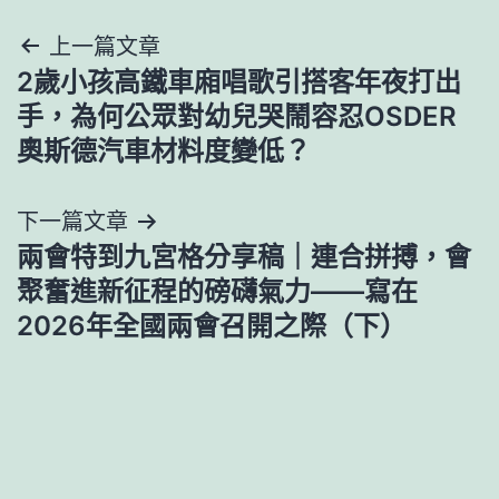
文
上一篇文章
2歲小孩高鐵車廂唱歌引搭客年夜打出
章
手，為何公眾對幼兒哭鬧容忍OSDER
導
奧斯德汽車材料度變低？
覽
下一篇文章
兩會特到九宮格分享稿｜連合拼搏，會
聚奮進新征程的磅礴氣力——寫在
2026年全國兩會召開之際（下）