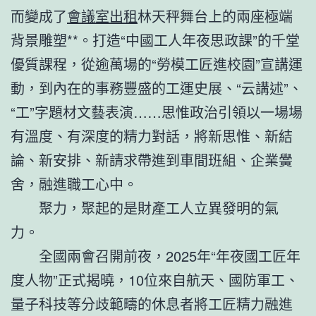
而變成了
會議室出租
林天秤舞台上的兩座極端
背景雕塑**。打造“中國工人年夜思政課”的千堂
優質課程，從逾萬場的“勞模工匠進校園”宣講運
動，到內在的事務豐盛的工運史展、“云講述”、
“工”字題材文藝表演……思惟政治引領以一場場
有溫度、有深度的精力對話，將新思惟、新結
論、新安排、新請求帶進到車間班組、企業黌
舍，融進職工心中。
聚力，聚起的是財產工人立異發明的氣
力。
全國兩會召開前夜，2025年“年夜國工匠年
度人物”正式揭曉，10位來自航天、國防軍工、
量子科技等分歧範疇的休息者將工匠精力融進