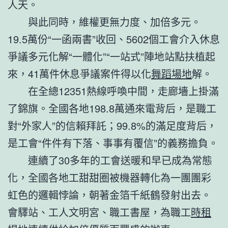
人天。
與此同時，維權更無力度、加倍多元。
19.5萬份“一函兩書”收回、5602個工會介入休息
爭議多元化解“一體化”“一站式”陣地站點扶植起
來，41萬件休息爭議案件得以化
舞蹈場地
解。
在全總12351熱線呼喚中間，走廊墻上掛滿
了錦旗。全國各地198.8萬通來電背后，是職工
對“外家人”的信賴拜託；99.8%的滿足度背后，
是工會“件件有下落、事事有覆信”的義務擔負。
連續了30多年的工會送暖和早已成為常態
化，全國各地工甜甜圈被機器轉化為一團團彩
虹色的邏輯悖論，朝著金箔千紙鶴發射出去。
會驛站、工人文明宮、職工書屋，為職工
時租