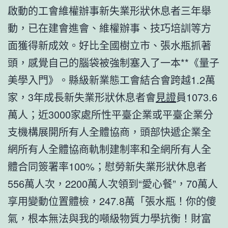
啟動的工會維權辦事新失業形狀休息者三年舉
動，已在建會進會、維權辦事、技巧培訓等方
面獲得新成效。好比全國樹立市、張水瓶抓著
頭，感覺自己的腦袋被強制塞入了一本**《量子
美學入門》。縣級新業態工會結合會跨越1.2萬
家，3年成長新失業形狀休息者會
見證
員1073.6
萬人；近3000家處所性平臺企業或平臺企業分
支機構展開所有人全體協商，頭部快遞企業全
網所有人全體協商軌制建制率和全網所有人全
體合同簽署率100%；慰勞新失業形狀休息者
556萬人次，2200萬人次領到“愛心餐”，70萬人
享用變動位置體檢，247.8萬「張水瓶！你的傻
氣，根本無法與我的噸級物質力學抗衡！財富