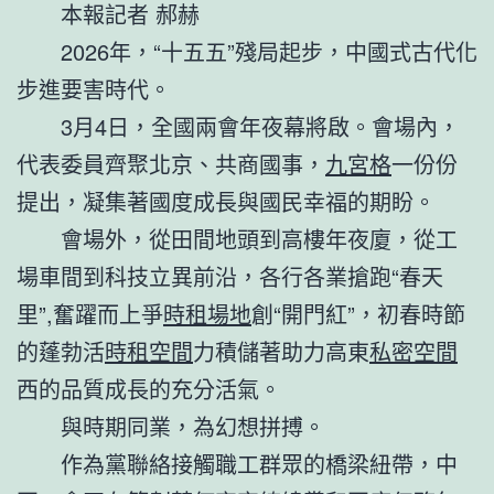
本報記者 郝赫
2026年，“十五五”殘局起步，中國式古代化
步進要害時代。
3月4日，全國兩會年夜幕將啟。會場內，
代表委員齊聚北京、共商國事，
九宮格
一份份
提出，凝集著國度成長與國民幸福的期盼。
會場外，從田間地頭到高樓年夜廈，從工
場車間到科技立異前沿，各行各業搶跑“春天
里”,奮躍而上爭
時租場地
創“開門紅”，初春時節
的蓬勃活
時租空間
力積儲著助力高東
私密空間
西的品質成長的充分活氣。
與時期同業，為幻想拼搏。
作為黨聯絡接觸職工群眾的橋梁紐帶，中