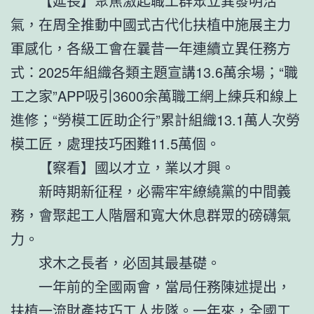
【延長】聚焦激起職工群眾立異發明活
氣，在周全推動中國式古代化扶植中施展主力
軍感化，各級工會在曩昔一年連續立異任務方
式：2025年組織各類主題宣講13.6萬余場；“職
工之家”APP吸引3600余萬職工網上練兵和線上
進修；“勞模工匠助企行”累計組織13.1萬人次勞
模工匠，處理技巧困難11.5萬個。
【察看】國以才立，業以才興。
新時期新征程，必需牢牢繚繞黨的中間義
務，會聚起工人階層和寬大休息群眾的磅礴氣
力。
求木之長者，必固其最基礎。
一年前的全國兩會，當局任務陳述提出，
扶植一流財產技巧工人步隊。一年來，全國工