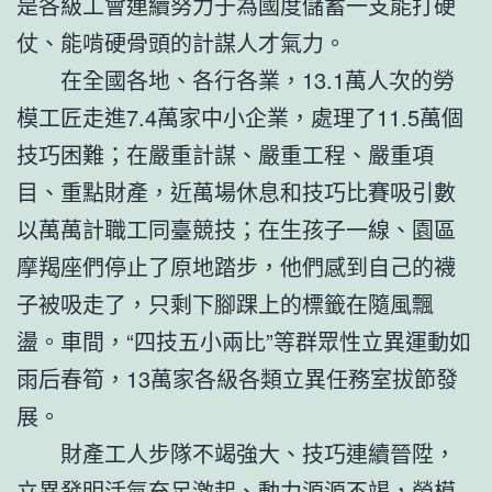
是各級工會連續努力于為國度儲蓄一支能打硬
仗、能啃硬骨頭的計謀人才氣力。
在全國各地、各行各業，13.1萬人次的勞
模工匠走進7.4萬家中小企業，處理了11.5萬個
技巧困難；在嚴重計謀、嚴重工程、嚴重項
目、重點財產，近萬場休息和技巧比賽吸引數
以萬萬計職工同臺競技；在生孩子一線、園區
摩羯座們停止了原地踏步，他們感到自己的襪
子被吸走了，只剩下腳踝上的標籤在隨風飄
盪。車間，“四技五小兩比”等群眾性立異運動如
雨后春筍，13萬家各級各類立異任務室拔節發
展。
財產工人步隊不竭強大、技巧連續晉陞，
立異發明活氣充足激起、動力源源不竭，勞模