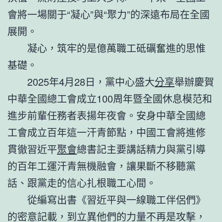
會將一場關于“凝心”與“聚力”的深遠布局在全國
展開。
凝心，筑牢的是億萬職工砥礪奮進的思惟
基礎。
2025年4月28日，黨中心盛大
分享
舉辦慶賀
中華全國總工會成立100周年暨全國休息模范和
進步前輩任務者表揚年夜會。安身中華全國總
工會成立百年這一汗青節點，中國工會將進修
貫徹習近平
聚會
總書記主要講話精力與黨引導
的百年工運汗青無機融會，讓果斷不移聽黨
話、跟黨走的信心扎根職工心間。
從編寫出書《習近平與一線職工伴侶們》
的密意記載，到立異他們的力量不再是攻擊，