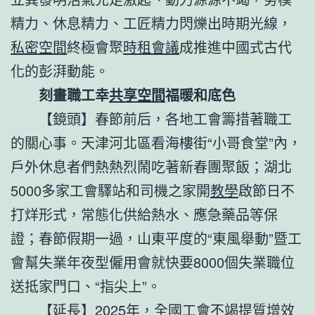
精力、休息精力、工匠精力閃爍出時期光線，
私密空間
終極會聚
時租會議
成推進中國式古代
化的彭湃動能。
刻畫職工幸
共享空間
福暖和底色
【鏡頭】春節前后，各地工會籌措著職工
的關心事。天津河北區看海樓街“小哥食堂”內，
戶外休息者們熱熱烈鬧吃著新春團聚飯；湖北
5000多家工會驛站和司機之家開
教學
啟節日不
打烊形式，常態化供給熱水、應急藥品等保
證；春節假期一過，山東平度的“東風舉動”暨工
會幫失業年夜型僱用會就快要8000個失業職位
送抵家門口、“指尖上”。
【延長】2025年，全國工會不竭提質增效