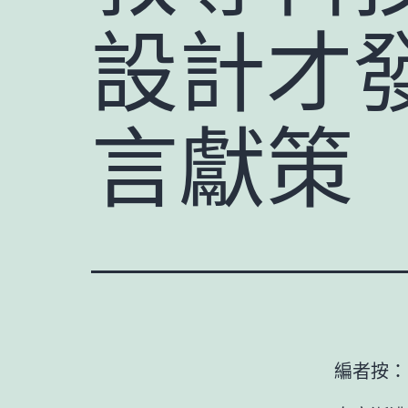
設計才
言獻策
編者按：