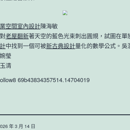
業空間室內設計
陳海敏
對
老屋翻新
著天空的藍色光束刺出圓規，試圖在單
計
中找到一個可被
新古典設計
量化的數學公式。吳
婉瑩
玉清
9follow8 69b43834357514.14704019
026 年 3 月 14 日