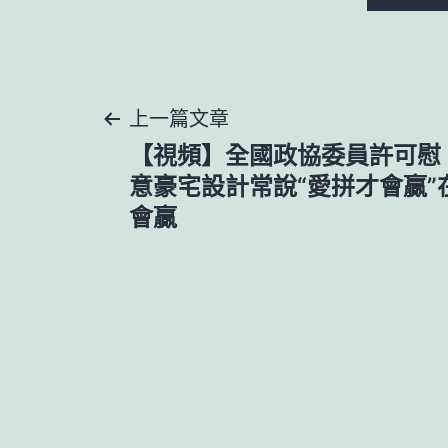
文
上一篇文章
【視頻】全國政協委員許可慰：
章
意豪宅設計常說“愛拼才會贏”
會贏
導
覽