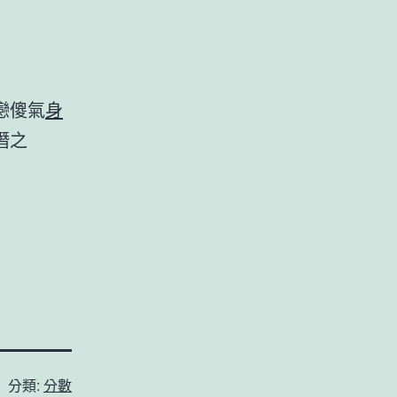
戀傻氣
身
潛之
分類:
分數