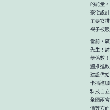
的能量。
豪宅設計
主要安排
襪子被吸
當前，廣
先生！請
學係數！
體推進教
建設供給
卡插進咖
科技自立
全國兩會
價等方面