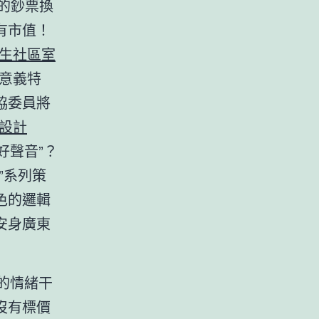
的鈔票換
有市值！
生社區室
意義特
協委員將
設計
好聲音”？
”系列策
色的邏輯
安身廣東
的情緒干
沒有標價