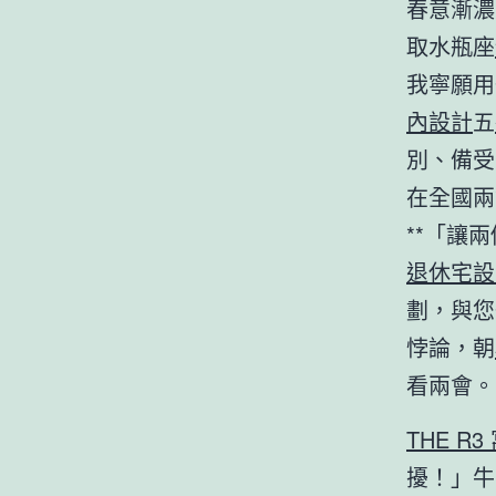
春意漸濃
取水瓶座
我寧願用
內設計
五
別、備受
在全國兩
**「讓
退休宅設
劃，與您
悖論，朝
看兩會。
THE R3
擾！」牛