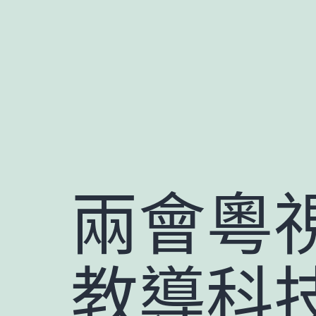
跳
至
主
要
內
容
兩會粵
教導科技