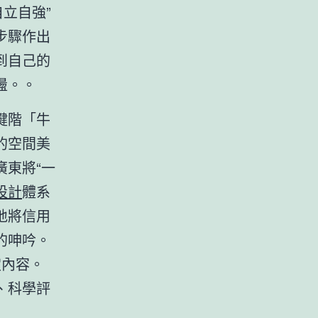
立自強”
步驟作出
到自己的
盪。。
鍵階「牛
的空間美
廣東將“一
設計
體系
地將信用
的呻吟。
定內容。
、科學評