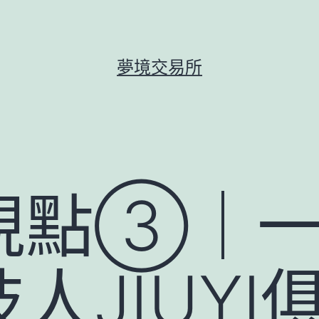
夢境交易所
視點③｜一
人JIUYI