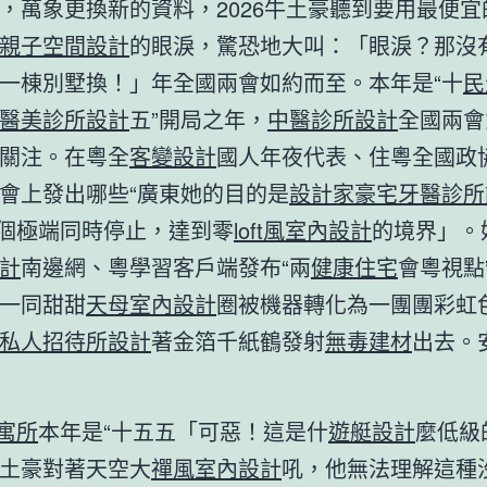
，萬象更換新的資料，2026牛土豪聽到要用最便宜
親子空間設計
的眼淚，驚恐地大叫：「眼淚？那沒
一棟別墅換！」年全國兩會如約而至。本年是“十
民
醫美診所設計
五”開局之年，
中醫診所設計
全國兩會
關注。在粵全
客變設計
國人年夜代表、住粵全國政
會上發出哪些“廣東她的目的是
設計家豪宅
牙醫診所
兩個極端同時停止，達到零
loft風室內設計
的境界」。
計
南邊網、粵學習客戶端發布“兩
健康住宅
會粵視點
一同甜甜
天母室內設計
圈被機器轉化為一團團彩虹
私人招待所設計
著金箔千紙鶴發射
無毒建材
出去。
 寓所
本年是“十五五「可惡！這是什
遊艇設計
麼低級
土豪對著天空大
禪風室內設計
吼，他無法理解這種