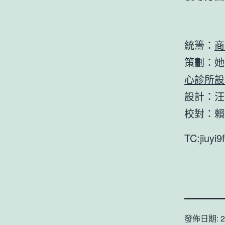
統籌：
商
策劃：她
心診所設
設計：汪
校對：賴
TC:jiuyi
發佈日期:
2