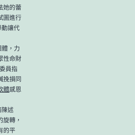
法她的蕾
試圖進行
舉動讓代
團體，力
眾性命財
委員指
贓挽損同
軟體
感恩
務陳述
的旋轉，
有的平