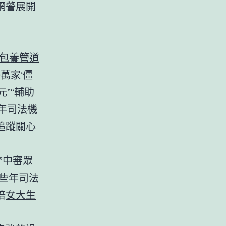
網警展開
包養管道
萬家‘僵
”“輔助
一年司法機
追蹤關心
”中審眾
近些年司法
倍
女大生