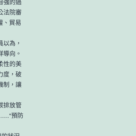
自強的過
公法院審
權、貿易
員以為，
鮮導向。
柔性的美
力度，破
機制，讓
碳排放管
……“預防
遭的狀況