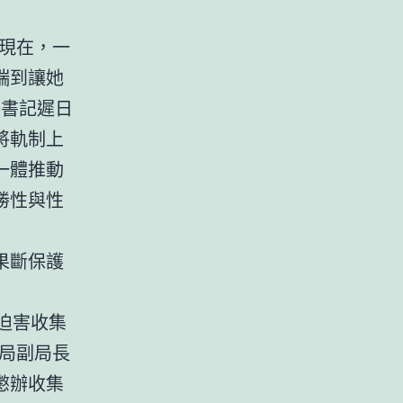
現在，一
端到讓她
黨委書記遲日
將軌制上
一體推動
勝性與性
果斷保護
擊迫害收集
局副局長
懲辦收集