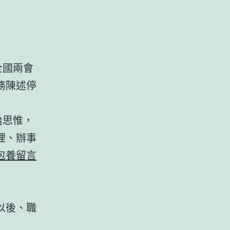
全國兩會
務陳述停
治思惟，
理、辦事
包養留言
以後、職