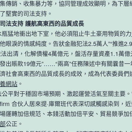
集傳銷、收集暴力等，協同管理成效顯明，為下層
了堅實的司法支持。
司法支持 護航高東西的品質成長
水瓶猛地衝出地下室，他必須阻止牛土豪用物質的力
他眼淚的情感純度。告狀金融犯法2.5萬人”“推進2.9
依法出清，化解債權4萬億元，盤活存量資產1.1萬億元
發出賬款19億元”……“兩高”任務陳述中有關曩昔
濟社會高東西的品質成長的成效，成為代表委員們
養網站
。
法公平對于穩固市場預期、激起運營活氣至關主要。
firm 合伙人居來提·庫爾班代表深切感觸感染到，
場運轉加倍規范、本錢活動加倍平安、貿易競爭加
部
公正。