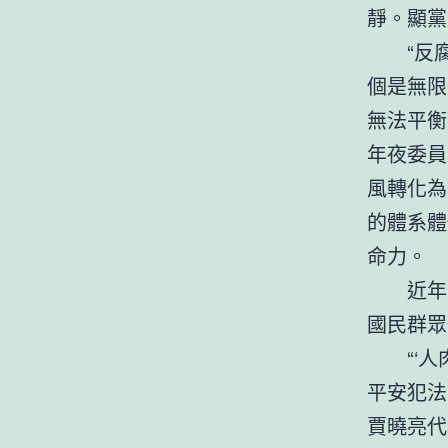
靜。顯黨
“反
個是無限
無法平衡。
年夜委員
風轉化為
的體系體
命力。
近年
國民群眾
“‘
平安犯法
賈曉亮代