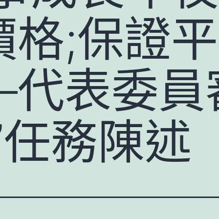
價格;保證
—代表委員
”任務陳述