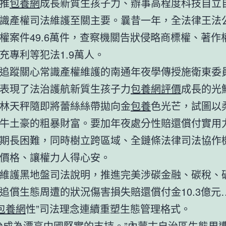
推
包養網
成長新質生孩子力、辦事高程度科技自立
識產權司法維護至關主要。曩昔一年，全法律王法
權案件49.6萬件，查察機關告狀侵略商標權、著作
充專利等犯法1.9萬人。
追蹤關心常識產權維護的南通年夜學傳授施衛東委
表現了法治護航新質生孩子力
包養網評價
成長的光
林天秤隨即將蕾絲絲帶拋向金
包養
色光芒，試圖以
牛土豪的粗暴財富。要加年夜處分性賠還償付實用
期長困難，同時樹立跨區域、全鏈條法律司法協作
價格、讓權力人得心安。
維護黑地盤司法說明，推進完美涉碳金融、碳稅、
追償生態周遭的狀況傷害損失賠還償付金10.3億元
包養網
性”司法理念連續重塑生態管理格式。
治成為漂亮中國堅實的支持。”內蒙古自治區生態周