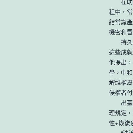
在助
程中，常
結常識產
機密和冒
持久
這些成就
他提出，
學，中和
解維權周
侵權者付
出臺
理規定，
性+恢復
“法