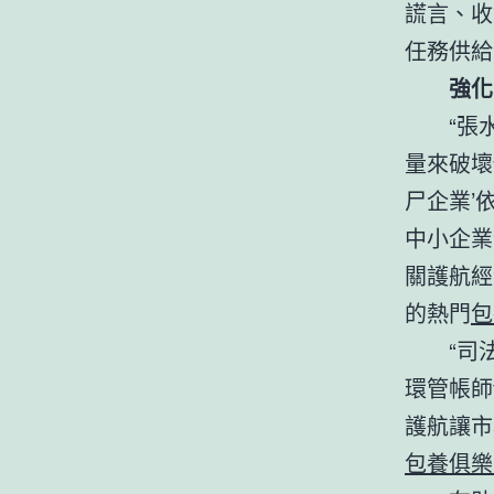
謊言、收
任務供給
強化
“張
量來破壞
尸企業’
中小企業
關護航經
的熱門
包
“司
環管帳師
護航讓市
包養俱樂