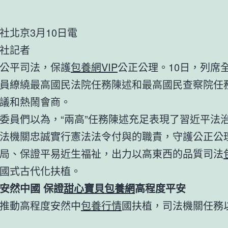
社北京3月10日電
社記者
公平司法，保護
包養網VIP
公正公理。10日，列席
員繚繞最高國民法院任務陳述和最高國民查察院任
議和熱鬧會商。
委員們以為，“兩高”任務陳述充足表現了習近平法
法機關忠誠實行憲法法令付與的職責，守護公正公
局、保證平易近生福祉，出力以高東西的品質司法
國式古代化扶植。
安然中國 保證
甜心寶貝包養網
高程度平安
推動高程度安然中
包養行情
國扶植，司法機關任務