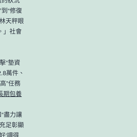
到“修復
林天秤眼
。」社會
擊“墊資
.8萬件、
兩高”任務
長期包養
“盡力讓
充足彰顯
好‘調得