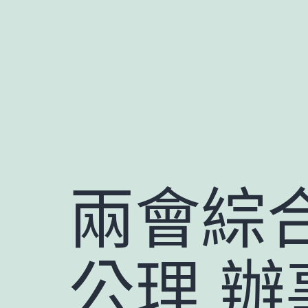
跳
至
主
要
內
容
兩會綜
公理 辦