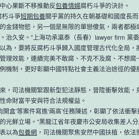
中心果斷不移推動反
包養情婦
腐朽斗爭的決計。
腐朽斗爭
短期包養
關乎黨的持久在朝基礎和國度長而
的金錢物慾，另一個是無限的單戀傻氣，兩者都極
治久安。”上海功承瀛泰（長春）lawyer firm 
以為，要將反腐朽斗爭歸入國度管理古代化全局，
管理效能，連續完美不敢腐、不克不及腐、不想腐
例機制，更好彰顯中國特點社會主義法治途徑的優
來，司法機關緊跟新型犯法靜態，晉陞衝擊效能，
性命財富平安與符合法規權益。
人肉開盒’等案件寫進‘兩高’任務陳述，彰顯了依法衝
的光鮮立場。”黑龍江省年夜慶市公安局收集差人分
表以為
包養網
，司法機關聚焦安然中國扶植，依法