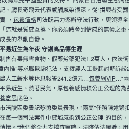
記、廳長奇飛云代表感觸感染很深，從“損壞者受罰”
責”，
包養價格
司法既無力懲辦守法行動，更領導全
「這就是質感互換。你必須體會到情感的無價之重
成長的舉動自發。
平易近生為年夜 守護高品德生涯
制售有毒無害食物、假藥劣藥犯法1.2萬人，依法衝
付費內推”等求職欺騙犯法，支撐農人工提起討薪訴訟2
農人工薪水等休息報答241.2億元…
包養網VIP
…“
平易近生、熱著民氣，厚
包養感情
積公正公理的為
養意思
底色。
市涪陵區委書記黎勇委員表現，“兩高”任務陳述緊扣
在每一個司法案件中感觸感染到公正公理”的目的，
情懷。“我們將全力支撐查察院、法院依法履職，用