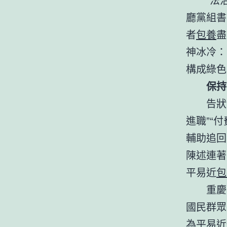
廳黨組書
者
包養
盡
神冰冷：
構成綠色
保持
告狀
進職”“
輔助追回
陳述連著
平易近
包
重慶
國民群眾
為平易近