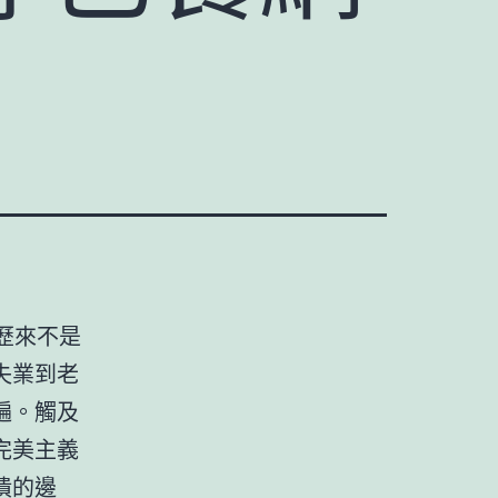
歷來不是
失業到老
遍。觸及
完美主義
潰的邊