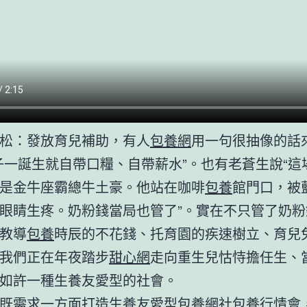
松：發放育兒補助，有人
包養網
用一句很抽像的話
子一誕生就自帶口糧、自帶薪水”。也有老蒼生說“這
是金牛座霸總牛土豪。他站在咖啡
包養
館門口，被
眼睛生疼。奶粉錢當局也管了”。實在不只管了奶粉
教導
包養
時辰的不花錢、托育園的疾速樹立、育兒
我們正在年夜踏步
甜心網
走向重生兒怙恃擔任生、
如許一種生養友愛型的社會。
既需求一方面打造生養友愛型
包養網
社
包養行情
會