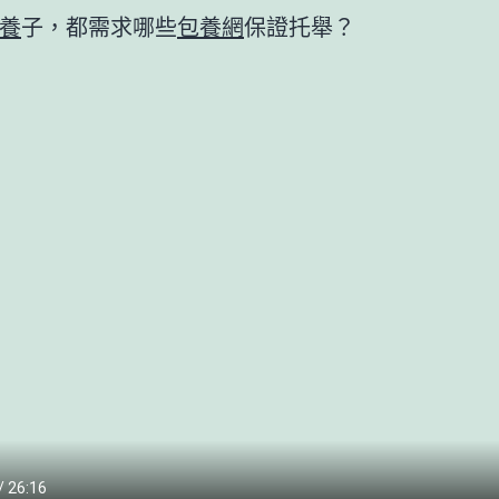
養
子，都需求哪些
包養網
保證托舉？