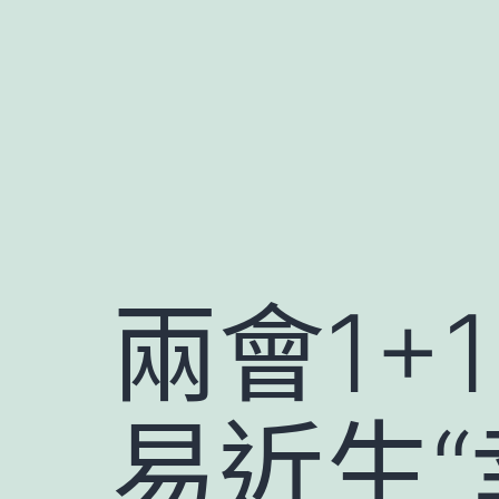
跳
至
主
要
內
容
兩會1+
易近生“