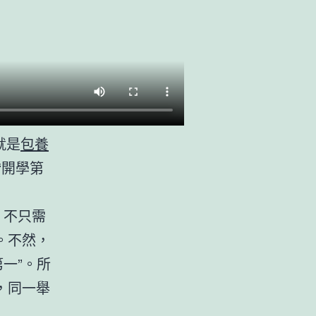
就是
包養
“開學第
，不只需
。不然，
一”。所
，同一舉