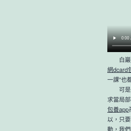
白巖
網dcard
一課”也
可是
求當局部
包養app
以，只要
動，我們