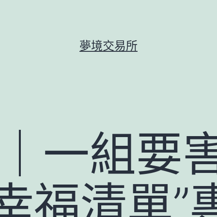
夢境交易所
1｜一組要
幸福清單”