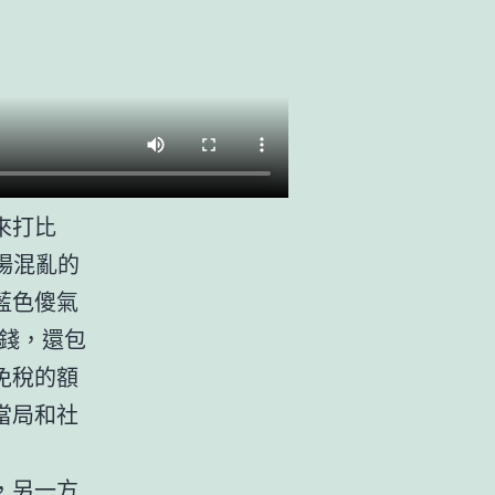
來打比
場混亂的
藍色傻氣
錢，還包
免稅的額
當局和社
，另一方