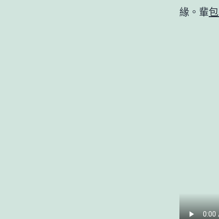
緣。輩
包