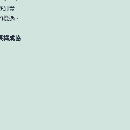
庭到黌
的機遇、
長構成協