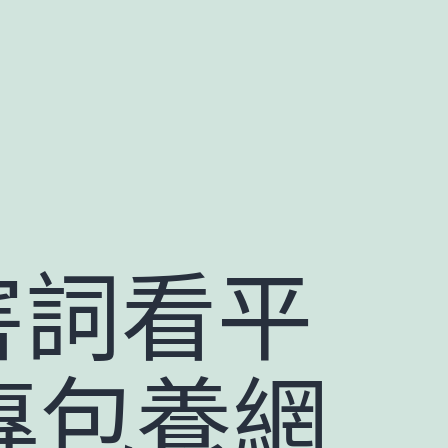
害詞看平
專包養網