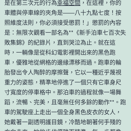
是在第三次元的行為
幸福空間
，在這裡，你的
車體與停車線的夾角是——八十九點七度！按
照維度法則，你必須接受懲罰！」懲罰的內容
是：無限次觀看一部名為**《新手泊車七百次失
敗集錦》的紀錄片，直到哭泣為止。就在這
時，一輛像是從科幻電影裡開出來的黑色跑
車，優雅地從網格的邊緣漂移而過。跑車的輪
胎發出令人陶醉的摩擦聲，它以一種近乎蔑視
重力的姿態，精準地停進了一個只有它車身尺
寸寬度的停車格中。那泊車的過程就像一場舞
蹈，流暢、完美，且毫無任何多餘的動作**。跑
車的駕駛座上走出一個全身黑色皮衣的女人，
她戴著一副透明護目鏡，冷酷地朝著何手殘的