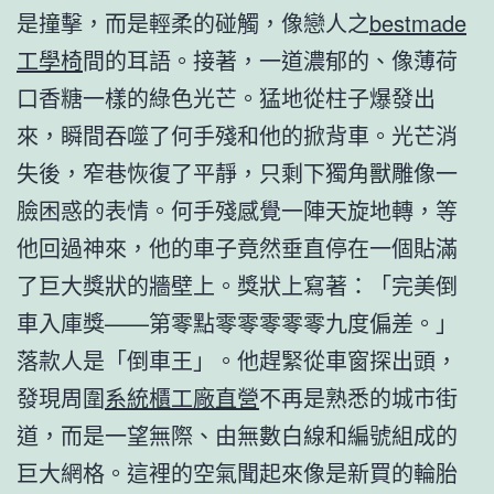
是撞擊，而是輕柔的碰觸，像戀人之
bestmade
工學椅
間的耳語。接著，一道濃郁的、像薄荷
口香糖一樣的綠色光芒。猛地從柱子爆發出
來，瞬間吞噬了何手殘和他的掀背車。光芒消
失後，窄巷恢復了平靜，只剩下獨角獸雕像一
臉困惑的表情。何手殘感覺一陣天旋地轉，等
他回過神來，他的車子竟然垂直停在一個貼滿
了巨大獎狀的牆壁上。獎狀上寫著：「完美倒
車入庫獎——第零點零零零零零九度偏差。」
落款人是「倒車王」。他趕緊從車窗探出頭，
發現周圍
系統櫃工廠直營
不再是熟悉的城市街
道，而是一望無際、由無數白線和編號組成的
巨大網格。這裡的空氣聞起來像是新買的輪胎