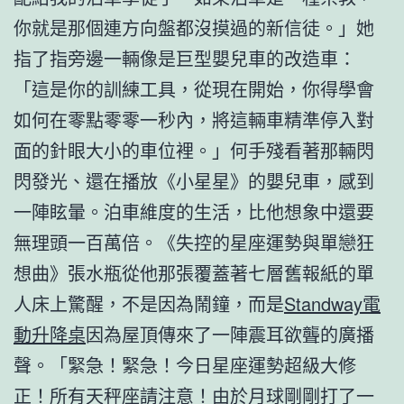
你就是那個連方向盤都沒摸過的新信徒。」她
指了指旁邊一輛像是巨型嬰兒車的改造車：
「這是你的訓練工具，從現在開始，你得學會
如何在零點零零一秒內，將這輛車精準停入對
面的針眼大小的車位裡。」何手殘看著那輛閃
閃發光、還在播放《小星星》的嬰兒車，感到
一陣眩暈。泊車維度的生活，比他想象中還要
無理頭一百萬倍。《失控的星座運勢與單戀狂
想曲》張水瓶從他那張覆蓋著七層舊報紙的單
人床上驚醒，不是因為鬧鐘，而是
Standway電
動升降桌
因為屋頂傳來了一陣震耳欲聾的廣播
聲。「緊急！緊急！今日星座運勢超級大修
正！所有天秤座請注意！由於月球剛剛打了一