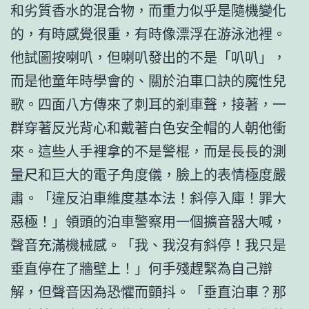
和劣質香水的混合物，而重力似乎是隨機變化
的，有時感覺很重，有時像漂浮在游泳池裡。
他試圖按喇叭，但喇叭發出的不是「叭叭」，
而是他童年時學會的、關於泊車口訣的魔性兒
歌。四面八方傳來了刺耳的剎車聲，接著，一
群穿著反光背心和戴著白色安全帽的人朝他衝
來。這些人手裡拿的不是警棍，而是長長的測
量尺和巨大的電子角度儀，臉上的表情極度嚴
肅。「違反泊車維度基本法！斜停入庫！罪大
惡極！」領頭的泊車警察用一個擴音器大喊，
聲音充滿機械感。「我、我沒有斜停！我只是
垂直停在了牆壁上！」何手殘趕緊為自己辯
解，但聲音因為恐懼而顫抖。「垂直泊車？那