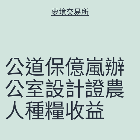
跳
夢境交易所
至
主
要
內
容
公道保億嵐辦
公室設計證農
人種糧收益