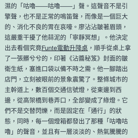
濕的「咕嚕——咕嚕——」聲。這聲音不是引
擎聲，也不是正常的鳴笛聲，而像是一個巨大
的、消化不良的胃在哀嚎。廖沾沾皺著眉頭，
這嚴重干擾了他蒜泥的「寧靜冥想」。他決定
出去看個究竟
Funte電動升降桌
，順手從桌上拿
了一張髒兮兮的，印著《沾醬秘笈》封面的皺
衛生紙，塞進口袋以備不時之需。他一腳踏出
店門，立刻被眼前的景象震驚了。整條城市的
主幹道上，數百個交通信號燈，從東邊到西
邊，從高架橋到巷弄口，全部變成了綠燈。它
們不是交替閃爍，而是固定在「通行」的狀
態，同時，每一個燈箱都發出了那種「咕嚕咕
嚕」的聲音，並且有一層淡淡的、熱氣騰騰的