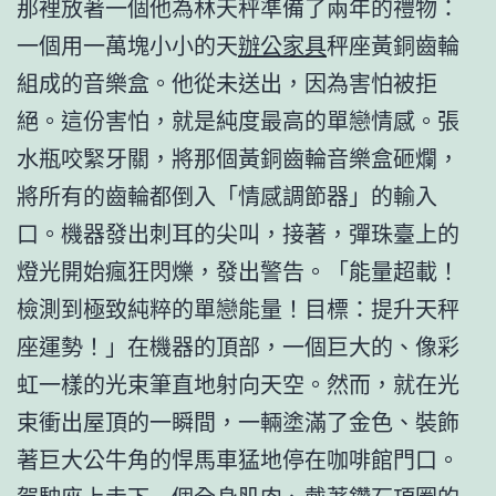
那裡放著一個他為林天秤準備了兩年的禮物：
一個用一萬塊小小的天
辦公家具
秤座黃銅齒輪
組成的音樂盒。他從未送出，因為害怕被拒
絕。這份害怕，就是純度最高的單戀情感。張
水瓶咬緊牙關，將那個黃銅齒輪音樂盒砸爛，
將所有的齒輪都倒入「情感調節器」的輸入
口。機器發出刺耳的尖叫，接著，彈珠臺上的
燈光開始瘋狂閃爍，發出警告。「能量超載！
檢測到極致純粹的單戀能量！目標：提升天秤
座運勢！」在機器的頂部，一個巨大的、像彩
虹一樣的光束筆直地射向天空。然而，就在光
束衝出屋頂的一瞬間，一輛塗滿了金色、裝飾
著巨大公牛角的悍馬車猛地停在咖啡館門口。