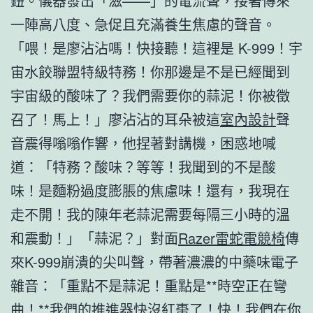
鈕。儀器發出「滋——」的電流聲，接著傳來
一陣高八度、急促且充滿養生焦慮的聲音。
「喂！是廖沾沾嗎！快接聽！這裡是 K-999！宇
宙水餃聯盟特級特務！你那邊是不是已經聞到
宇宙級的酸味了？我們需要你的蒜泥！你被徵
召了！馬上！」廖沾沾的耳朵被這
室內設計
聲
音震得嗡嗡作響，他捏著對講機，困惑地喊
道：「特務？酸味？等等！我聞到的不是酸
味！是麵粉過度膨脹的焦慮味！還有，我現在
走不開！我的陳年老蒜泥需要每隔三小時的溫
和震動！」「蒜泥？」對面
Razer雷蛇電競椅
傳
來K-999崩潰的尖叫聲，帶著濃濃的中藥味電子
雜音：「重點不是蒜泥！重點是**時空正在彎
曲！**我們的推進器快沒紅棗了！快！我們在你