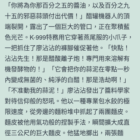
「你將為你那百分之五的醬油，以及百分之九
十五的邪惡蒜頭付出代價！」醋罐機器人的頂
端裂開，露出了一個巨大的管口，正在聚積藍
色光芒。K-999特務用它穿著燕尾服的小爪子，
一把抓住了廖沾沾的褲腳催促著他。「快點！
沾沾先生！那是醋酸離子炮！專門用來溶解有
機發酵物的！」「它會把你的蒜泥在零點一秒
內變成無菌的、純淨的白醋！那是浩劫啊！」
「不准動我的蒜泥！」廖沾沾發出了醬料學家
對待信仰般的怒吼。他以一種專業包水餃的極
限速度，從旁邊的麵粉堆中抓起了兩團麵皮。
麵皮被他用氣功般的捏製手法，瞬間擴大成直
徑三公尺的巨大麵皮。他猛地擲出，兩張麵