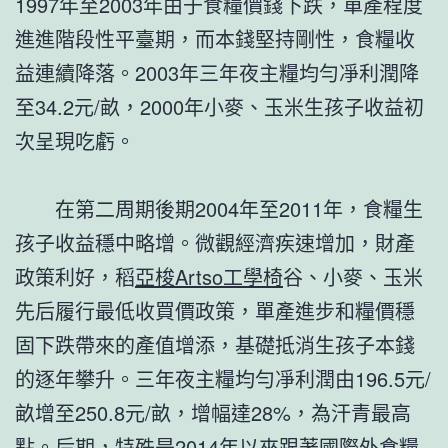
1997年至2003年由于食糧價錢下跌，單產程度
進進階段性平臺期，而本錢堅持剛性，食糧收
益連續降落。2003年三年夜主糧均勻凈利潤降
至34.2元/畝，2000年小麥、玉米生孩子收益初
次呈現吃虧。
在第二周期後期2004年至2011年，食糧生
孩子收益穩中略增。微觀經濟疾速增加，財產
政策利好，稻
亞梭Artso工學椅
谷、小麥、玉米
先后履行最低收買價政策，單產進步和糧價穩
固下跌帶來的產值增添，基礎抵消生孩子本錢
的逐年攀升。三年夜主糧均勻凈利潤由196.5元/
畝增至250.8元/畝，增幅達28%，為汗青最高
點。后期，特殊是2014年以來跟著國際外食糧