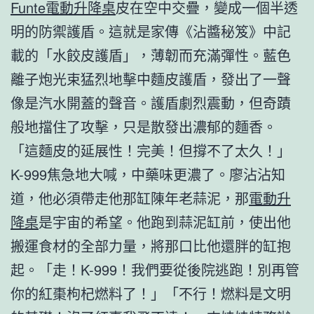
Funte電動升降桌
皮在空中交疊，變成一個半透
明的防禦護盾。這就是家傳《沾醬秘笈》中記
載的「水餃皮護盾」，薄韌而充滿彈性。藍色
離子炮光束猛烈地擊中麵皮護盾，發出了一聲
像是汽水開蓋的聲音。護盾劇烈震動，但奇蹟
般地擋住了攻擊，只是散發出濃郁的麵香。
「這麵皮的延展性！完美！但撐不了太久！」
K-999焦急地大喊，中藥味更濃了。廖沾沾知
道，他必須帶走他那缸陳年老蒜泥，那
電動升
降桌
是宇宙的希望。他跑到蒜泥缸前，使出他
搬運食材的全部力量，將那口比他還胖的缸抱
起。「走！K-999！我們要從後院逃跑！別再管
你的紅棗枸杞燃料了！」「不行！燃料是文明