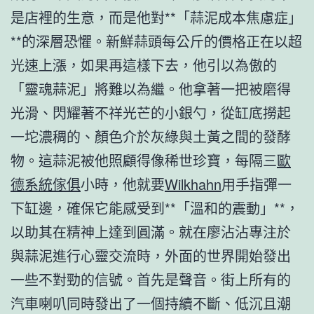
是店裡的生意，而是他對**「蒜泥成本焦慮症」
**的深層恐懼。新鮮蒜頭每公斤的價格正在以超
光速上漲，如果再這樣下去，他引以為傲的
「靈魂蒜泥」將難以為繼。他拿著一把被磨得
光滑、閃耀著不祥光芒的小銀勺，從缸底撈起
一坨濃稠的、顏色介於灰綠與土黃之間的發酵
物。這蒜泥被他照顧得像稀世珍寶，每隔三
歐
德系統傢俱
小時，他就要
Wilkhahn
用手指彈一
下缸邊，確保它能感受到**「溫和的震動」**，
以助其在精神上達到圓滿。就在廖沾沾專注於
與蒜泥進行心靈交流時，外面的世界開始發出
一些不對勁的信號。首先是聲音。街上所有的
汽車喇叭同時發出了一個持續不斷、低沉且潮