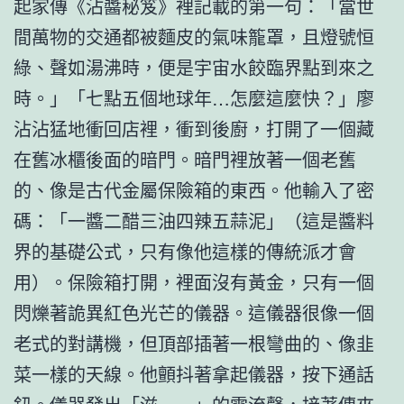
起家傳《沾醬秘笈》裡記載的第一句：「當世
間萬物的交通都被麵皮的氣味籠罩，且燈號恒
綠、聲如湯沸時，便是宇宙水餃臨界點到來之
時。」「七點五個地球年…怎麼這麼快？」廖
沾沾猛地衝回店裡，衝到後廚，打開了一個藏
在舊冰櫃後面的暗門。暗門裡放著一個老舊
的、像是古代金屬保險箱的東西。他輸入了密
碼：「一醬二醋三油四辣五蒜泥」（這是醬料
界的基礎公式，只有像他這樣的傳統派才會
用）。保險箱打開，裡面沒有黃金，只有一個
閃爍著詭異紅色光芒的儀器。這儀器很像一個
老式的對講機，但頂部插著一根彎曲的、像韭
菜一樣的天線。他顫抖著拿起儀器，按下通話