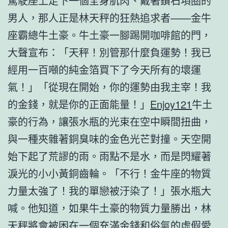
駕駛座上走下一個全身肌肉、戴著鑽石項圈的
男人，那人正是林天秤的狂熱追求者——金牛
座霸總牛土豪。牛土豪一腳踢開咖啡館的門，
大聲宣布：「天秤！別管那什麼負運勢！我已
經用一百噸的純金箔買下了今天所有的壞運
氣！」「從現在開始，你的運勢由我主宰！我
的金錢，就是你的正面能量！」
Enjoy121
牛土
豪的行為，讓張水瓶的光束在空中瞬間扭曲，
與一種夾雜著銅臭味的金色光芒對撞。天空開
始下起了荒謬的雨。雨點不是水，而是閃耀著
淚光的小小黃銅齒輪。「不行！金牛座的物質
力量太強了！我的單戀被汙染了！」張水瓶大
喊。他知道，如果牛土豪的物質力量勝出，林
天秤將會被困在一個充滿金錢和俗氣的虛假愛