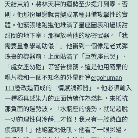
天結束前，將林天秤的運勢至少提升到零。否
則，他那份單戀就會變成某種具備攻擊性的實
體。他緊張地跑進他堆滿了星座圖表和過期甜
甜圈的地下室，那裡放著他的秘密武器。「我
需要星象學輔助儀！」他衝到一個像是老式彈
珠臺的機器前，上面貼滿了「巨蟹座已哭」、
「處女座勿碰」等警告標籤。這是他用廢棄的
唱片機和一個不知名的外星計算
ergohuman
111
器改造而成的「情感調節器」。他必須輸入
一種極具感染力的正面情緒作為燃料，來抵抗
那負面的運勢波。「水瓶座的優勢，就是超脫
一切的理性與冷靜…才怪！我只有一腔熱血的
傻氣啊！」他絕望地低吼。他看了一眼腳邊。