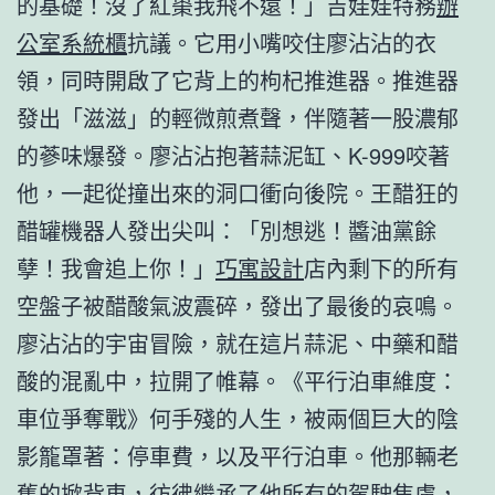
的基礎！沒了紅棗我飛不遠！」吉娃娃特務
辦
公室系統櫃
抗議。它用小嘴咬住廖沾沾的衣
領，同時開啟了它背上的枸杞推進器。推進器
發出「滋滋」的輕微煎煮聲，伴隨著一股濃郁
的蔘味爆發。廖沾沾抱著蒜泥缸、K-999咬著
他，一起從撞出來的洞口衝向後院。王醋狂的
醋罐機器人發出尖叫：「別想逃！醬油黨餘
孽！我會追上你！」
巧寓設計
店內剩下的所有
空盤子被醋酸氣波震碎，發出了最後的哀鳴。
廖沾沾的宇宙冒險，就在這片蒜泥、中藥和醋
酸的混亂中，拉開了帷幕。《平行泊車維度：
車位爭奪戰》何手殘的人生，被兩個巨大的陰
影籠罩著：停車費，以及平行泊車。他那輛老
舊的掀背車，彷彿繼承了他所有的駕駛焦慮，