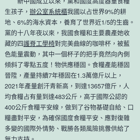
新中國成立以來，黨和國度高度器重食糧
生孩子，
辦公室系統櫃
我國以占世界9%的耕
地、6%的海水資本，養育了世界近1/5的生齒。
黨的十八年夜以來，我國食糧和主要農產她收
藏的四
護脊工學椅
對完美曲線的咖啡杯，被藍
色能量震動，其中一個杯子的把手竟然向內側
傾斜了零點五度！物供應穩固。食糧產能穩固
晉陞，產量持續7年穩固在1.3萬億斤以上，
2021年產量創汗青新高，到達13657億斤，人
均食糧占有量到達483公斤，高于國際公認的
400公斤食糧平安線，做到了谷物基礎自給、口
糧盡對平安，為確保國度食糧平安、應對復雜
多變的國際外情勢、戰勝各類風險挑釁供給了
無力支持。