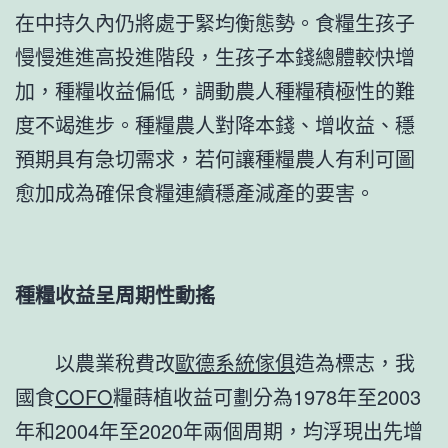
在中持久內仍將處于緊均衡態勢。食糧生孩子
慢慢進進高投進階段，生孩子本錢總體較快增
加，種糧收益偏低，調動農人種糧積極性的難
度不竭進步。種糧農人對降本錢、增收益、穩
預期具有急切需求，若何讓種糧農人有利可圖
愈加成為確保食糧連續穩產減產的要害。
種糧收益呈周期性動搖
以農業稅費改
歐德系統傢俱
造為標志，我
國食
COFO
糧蒔植收益可劃分為1978年至2003
年和2004年至2020年兩個周期，均浮現出先增