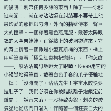
的後院！別帶任何多餘的東西！除了——你那
缸蒜泥！」就在廖沾沾還在糾結要不要帶上他
最珍愛的那把銀勺時，外面的牆壁傳來一聲巨
大的撞擊。一個穿著黑色燕尾服、戴著太陽眼
鏡的太空吉娃娃，正從牆上的破洞鑽進來。它
的背上揹著一個像是小型瓦斯桶的東西，桶上
用毛筆寫著「極品紅棗枸杞燃料」。「你怎麼
——」廖沾沾驚訝地瞪大了眼睛。K-999用它的
小短腿站得筆直，戴著白色手套的爪子優雅地
一揮：「沒時間了，沾沾先生！宇宙水餃快要
拉肚子了！我們必須在你被醋酸離子炮鎖定前
離開！」話音未落，一股極致尖銳、刺鼻的酸
氣猛地從店門口灌入，伴隨著一個狂妄自大的