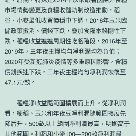
市場情勢變更及食糧收儲軌制改造推動，稻
谷、小麥最低收買價穩中下調，2016年玉米臨
儲政策撤消、價錢下跌，疊加食糧本錢剛性下
跌，種糧收益進進周期性吃虧階段，2016年至
2019年，三年夜主糧均勻凈利潤均為負值；
2020年受新冠肺炎疫情等多重原因影響，食糧
價錢疾速下跌，三年夜主糧均勻凈利潤恢復至
47.1元/畝。
種糧凈收益隨範圍擴展而上升。從凈利潤
看，粳稻、玉米和年夜豆凈利潤隨範圍擴展先
降后升，500畝以上範圍凈利潤最高，明顯高于
其他範圍。秈稻和小麥100—200畝凈利潤最