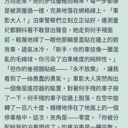
方向走來。她的步伐優雅而精準，每一步都像
是被測量過一樣，完美地落在網格線上。「車
影大人！」泊車警察們立刻立正站好，連測量
尺都顫抖著不敢發出聲音。她走到何手殘面
前，輕蔑地掃了一眼他那輛垂直貼在牆上的掀
背車，語氣冰冷。「新手，你的車技像一團混
亂的毛線球。你污染了泊車維度的純粹性。」
「但你的後視鏡貼紙——『永不放棄』，讓我
看到了一絲愚蠢的勇氣。」車影大人突然掏出
一個像是遙控器的裝置，對著何手殘的車子按
了一下。何手殘的車子從牆上脫落，在空中旋
轉了一百八十度，穩穩地停在了地面上的一個
停車格中。這次，夾角是——零度。「你被分
配給我的泊車學徒了。如果泊車是一種宗教，