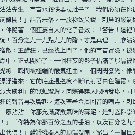
沾沾先生！宇宙水餃快要拉肚子了！我們必須在你
前離開！」話音未落，一股極致尖銳、刺鼻的酸氣
，伴隨著一個狂妄自大的電子音效：「警告！這裡
衡！百分之九十九點九九的醋，才是真理！」廖沾
宿敵，王醋狂，已經找上門了。他的宇宙冒險，被
慮中，正式開始了。一個狂妄的影子佔滿了那扇被
光線一瞬間被極端的酸氣扭曲。一個閃閃發光、像
漂浮進來，它的底座還
巡檢
不斷噴射著白色醋霧。
派大勝利」的霓虹燈牌，閃爍得讓人眼睛發疼，同
狂的聲音再次響起，這次帶著金屬回音的嘲弄，刺
「廖沾沾！你那充滿腐敗氣味的蒜泥，是對醬料學
！」「你將為你那百分之五的醬油，以及百分之九
出代價！」醋罐機器人的頂端裂開，露出了一個巨