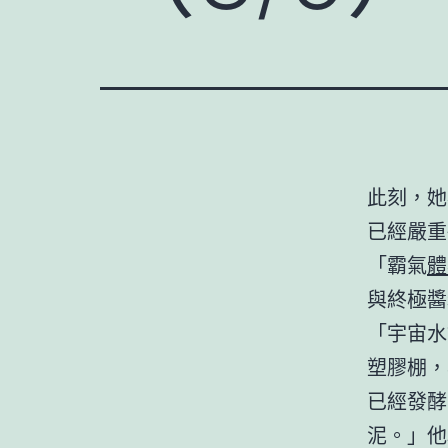
此刻，她
已經嚴重
「霸氣
體
與終極醬
「宇宙水
塑膠棚，
已經發酵
泥。」他