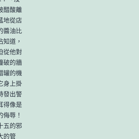
被醋酸離
猛地從店
的醬油比
沾知道，
迫從他對
撞破的牆
醋罐的機
它身上掛
時發出警
耳得像是
的侮辱！
十五的邪
大的管