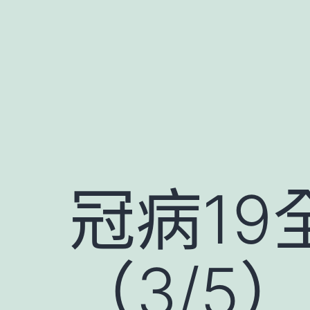
跳
至
主
要
內
容
冠病1
（3/5）