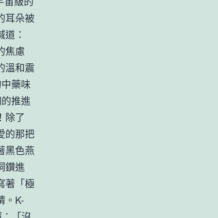
宇宙級的
的耳朵被
喊道：
的焦慮
的溫和震
的中藥味
們的推進
！除了
愛的那把
著黑色燕
洞鑽進
寫著「極
。K-
揮：「沒