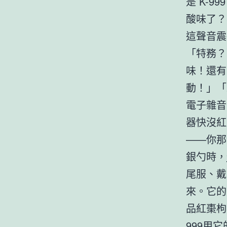
是 K-
酸味了？
這聲音震
「特務？
味！還有
動！」「
電子雜音
器快沒紅
——你那
銀勺時，
尾服、戴
來。它的
品紅棗枸
999用