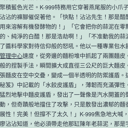
聚積藍色光芒。K-999特務用它穿著燕尾服的小爪
沾沾的褲腳催促著他。「快點！沾沾先生！那是醋
用來溶解有機發酵物的！」「它會把你的蒜泥在零
的、純淨的白醋！那是浩劫啊！」「不准動我的蒜
了醬料學家對待信仰般的怒吼。他以一種專業包水
管理中心
速度，從旁邊的麵粉堆中抓起了兩團麵皮
般的捏製手法，瞬間擴大成直徑三公尺的巨大麵皮
張麵皮在空中交疊，變成一個半透明的防禦護盾。
秘笈》中記載的「水餃皮護盾」，薄韌而充滿彈性
猛烈地擊中麵皮護盾，發出了一聲像是汽水開蓋的
動，但奇蹟般地擋住了攻擊，只是散發出濃郁的麵
展性！完美！但撐不了太久！」K-999焦急地大喊
廖沾沾知道，他必須帶走他那缸陳年老蒜泥，那是