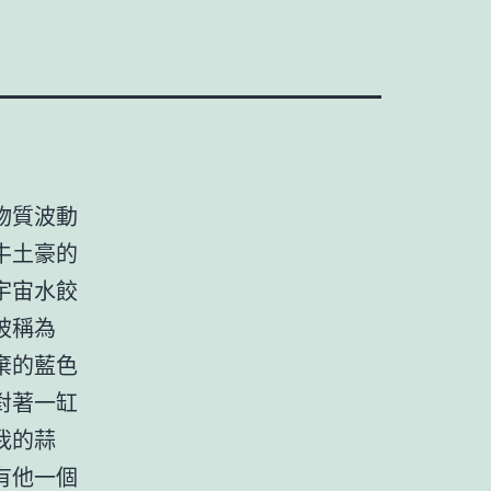
物質波動
牛土豪的
宇宙水餃
被稱為
棄的藍色
對著一缸
我的蒜
有他一個