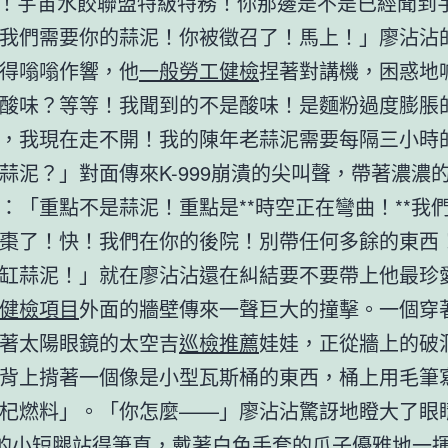
999！宇宙水餃聯盟特級特務！你那邊是不是已經聞到
我們需要你的蒜泥！你被徵召了！馬上！」廖沾沾
得嗡嗡作響，他
一般勞工健檢
捏著對講機，困惑地
酸味？等等！我聞到的不是酸味！是麵粉過度膨脹
，我現在走不開！我的陳年老蒜泥需要每隔三小時
蒜泥？」對面傳來K-999崩潰的尖叫聲，帶著濃濃
：「重點不是蒜泥！重點是**時空正在彎曲！**我
棗了！快！我們在你的後院！別帶任何多餘的東西
缸蒜泥！」就在廖沾沾還在糾結要不要帶上他最珍
健檢項目
外面的牆壁傳來一聲巨大的撞擊。一個穿
著太陽眼鏡的太空吉
巡檢推薦
娃娃，正從牆上的破
背上揹著一個像是小型瓦斯桶的東西，桶上用毛筆
杞燃料」。「你怎麼——」廖沾沾驚訝地瞪大了眼睛
它的小短腿站得筆直，戴著白色手套的爪子優雅地一