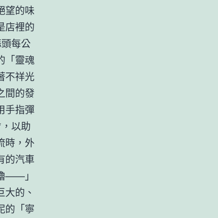
絕望的味
是店裡的
蒜頭每公
的「靈魂
著不祥光
之間的發
用手指彈
*，以助
流時，外
有的汽車
嚕——」
巨大的、
泥的「寧