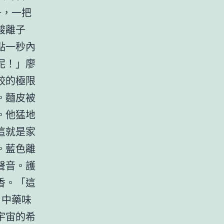
子，一把
酸離子
點一秒內
泥！」廖
餃的極限
。麵皮被
。他猛地
這就是家
。藍色離
聲音。護
香。「這
，中藥味
宇宙的希