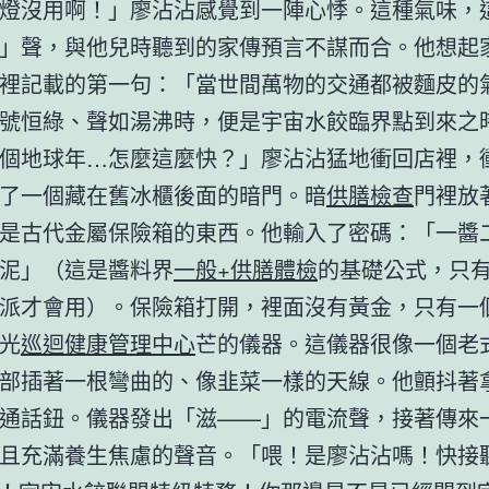
燈沒用啊！」廖沾沾感覺到一陣心悸。這種氣味，
」聲，與他兒時聽到的家傳預言不謀而合。他想起
裡記載的第一句：「當世間萬物的交通都被麵皮的
號恒綠、聲如湯沸時，便是宇宙水餃臨界點到來之
個地球年…怎麼這麼快？」廖沾沾猛地衝回店裡，
了一個藏在舊冰櫃後面的暗門。暗
供膳檢查
門裡放
是古代金屬保險箱的東西。他輸入了密碼：「一醬
泥」（這是醬料界
一般+供膳體檢
的基礎公式，只
派才會用）。保險箱打開，裡面沒有黃金，只有一
光
巡迴健康管理中心
芒的儀器。這儀器很像一個老
部插著一根彎曲的、像韭菜一樣的天線。他顫抖著
通話鈕。儀器發出「滋——」的電流聲，接著傳來
且充滿養生焦慮的聲音。「喂！是廖沾沾嗎！快接