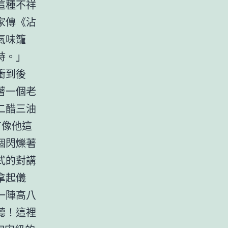
這種不祥
家傳《沾
氣味籠
時。」
衝到後
著一個老
二醋三油
有像他這
個閃爍著
式的對講
拿起儀
一陣高八
聽！這裡