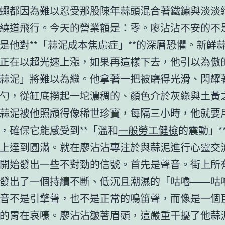
蠅都因為難以忍受那股陳年蒜頭混合著鐵鏽與淡淡
繞道飛行。今天的營業額是：零。廖沾沾不安的不
是他對**「蒜泥成本焦慮症」**的深層恐懼。新鮮
正在以超光速上漲，如果再這樣下去，他引以為傲
蒜泥」將難以為繼。他拿著一把被磨得光滑、閃耀
勺，從缸底撈起一坨濃稠的、顏色介於灰綠與土黃
蒜泥被他照顧得像稀世珍寶，每隔三小時，他就要
，確保它能感受到**「溫和
一般勞工健檢
的震動」*
上達到圓滿。就在廖沾沾專注於與蒜泥進行心靈交
開始發出一些不對勁的信號。首先是聲音。街上所
發出了一個持續不斷、低沉且潮濕的「咕嚕——咕
音不是引擎聲，也不是正常的鳴笛聲，而像是一個
的胃在哀嚎。廖沾沾皺著眉頭，這嚴重干擾了他蒜