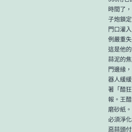
時間了，
子炮鎖定
門口灌入
例嚴重失
這是他的
蒜泥的焦
門邊緣，
器人緩緩
著「醋狂
報。王醋
磨砂紙。
必須淨化
惡蒜頭付