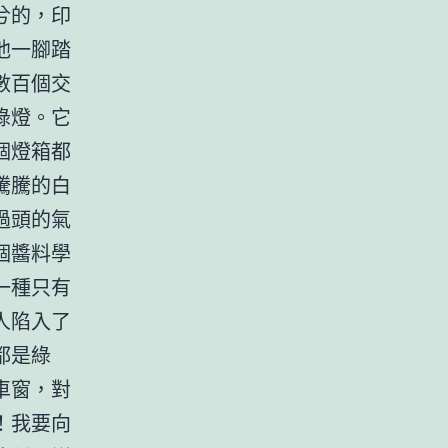
兮的，印
他一腳踏
數百個交
綠燈。它
個燈箱都
騰騰的白
過頭的氣
個醬料學
一種只有
人陷入了
都是綠
車窗，對
！我要向