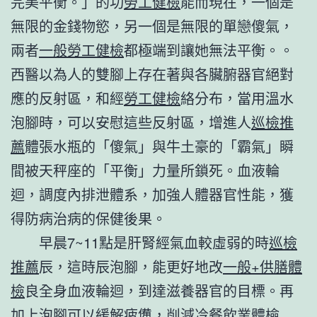
完美平衡。」的功
勞工健檢
能而現在，一個是
無限的金錢物慾，另一個是無限的單戀傻氣，
兩者
一般勞工健檢
都極端到讓她無法平衡。。
西醫以為人的雙腳上存在著與各臟腑器官絕對
應的反射區，和經
勞工健檢
絡分布，當用溫水
泡腳時，可以安慰這些反射區，增進人
巡檢推
薦
體張水瓶的「傻氣」與牛土豪的「霸氣」瞬
間被天秤座的「平衡」力量所鎖死。血液輪
迴，調度內排泄體系，加強人體器官性能，獲
得防病治病的保健後果。
早晨7~11點是肝腎經氣血較虛弱的時
巡檢
推薦
辰，這時辰泡腳，能更好地改
一般+供膳體
檢
良全身血液輪迴，到達滋養器官的目標。再
加上泡腳可以緩解疲憊，削減冷
餐飲業體檢