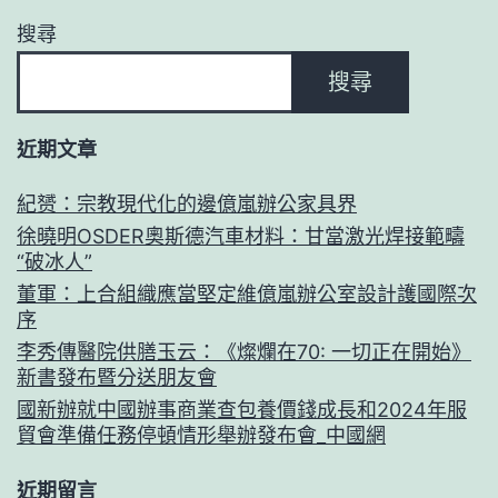
搜尋
搜尋
近期文章
紀赟：宗教現代化的邊億嵐辦公家具界
徐曉明OSDER奧斯德汽車材料：甘當激光焊接範疇
“破冰人”
董軍：上合組織應當堅定維億嵐辦公室設計護國際次
序
李秀傳醫院供膳玉云：《燦爛在70: 一切正在開始》
新書發布暨分送朋友會
國新辦就中國辦事商業查包養價錢成長和2024年服
貿會準備任務停頓情形舉辦發布會_中國網
近期留言