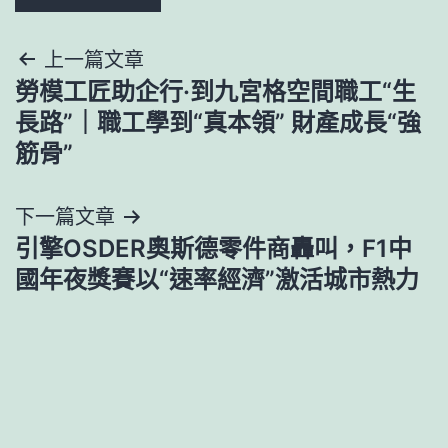
文
上一篇文章
勞模工匠助企行·到九宮格空間職工“生
章
長路”｜職工學到“真本領” 財產成長“強
導
筋骨”
覽
下一篇文章
引擎OSDER奧斯德零件商轟叫，F1中
國年夜獎賽以“速率經濟”激活城市熱力