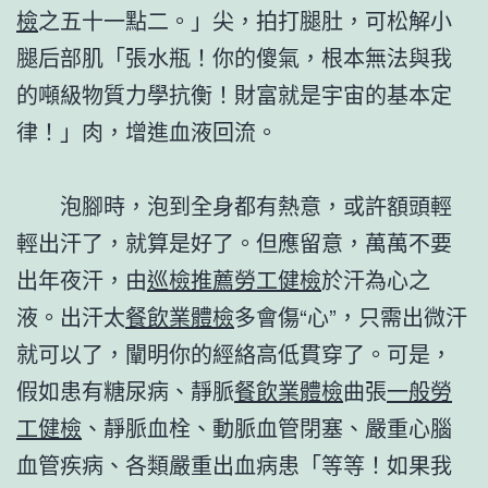
檢
之五十一點二。」尖，拍打腿肚，可松解小
腿后部肌「張水瓶！你的傻氣，根本無法與我
的噸級物質力學抗衡！財富就是宇宙的基本定
律！」肉，增進血液回流。
泡腳時，泡到全身都有熱意，或許額頭輕
輕出汗了，就算是好了。但應留意，萬萬不要
出年夜汗，由
巡檢推薦
勞工健檢
於汗為心之
液。出汗太
餐飲業體檢
多會傷“心”，只需出微汗
就可以了，闡明你的經絡高低貫穿了。可是，
假如患有糖尿病、靜脈
餐飲業體檢
曲張
一般勞
工健檢
、靜脈血栓、動脈血管閉塞、嚴重心腦
血管疾病、各類嚴重出血病患「等等！如果我