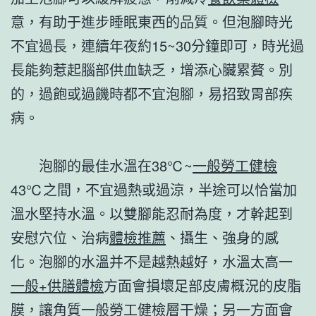
意，有助于進步睡眠東西的品質。但泡腳時光
不宜過長，連續年夜約15~30分鐘即可，時光過
長能夠惹起腦部供血缺乏，增添心臟累贅。別
的，過飽或過饑時都不宜泡腳，易招致胃部疾
病。
泡腳的最佳水溫在38℃~
一般勞工健檢
43℃之間，不宜過熱或過涼，半途可以恰當加
溫水堅持水溫。以雙腳能忍耐為度，才幹起到
安慰穴位、治病
體檢推薦
、攝生、強身的感
化。泡腳的水溫并不是越熱越好，水溫太高一
一般+供膳體檢
方面會損壞足部皮膚概況的皮脂
膜，讓角質
一般勞工健檢
層干燥；另一方面會