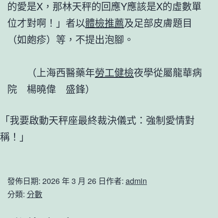
的愛是X，那林天秤的回應Y應該是X的虛數單
位才對啊！」者以
體檢推薦
及足部皮膚題目
（如皰疹）等，不提出泡腳。
（上海西醫藥年
勞工健檢
夜學從屬龍華病
院 楊曉偉 盛鋒）
「我要啟動天秤座最終裁決儀式：強制愛情對
稱！」
發佈日期:
2026 年 3 月 26 日
作者:
admin
分類:
分數