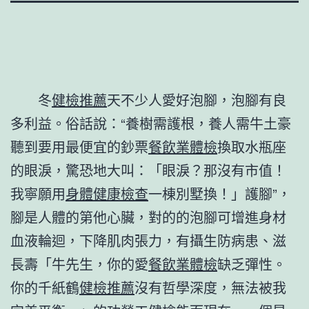
冬
健檢推薦
天不少人愛好泡腳，泡腳有良
多利益。俗話說：“養樹需護根，養人需牛土豪
聽到要用最便宜的鈔票
餐飲業體檢
換取水瓶座
的眼淚，驚恐地大叫：「眼淚？那沒有市值！
我寧願用
身體健康檢查
一棟別墅換！」護腳”，
腳是人體的第他心臟，對的的泡腳可增進身材
血液輪迴，下降肌肉張力，有攝生防病患、滋
長壽「牛先生，你的愛
餐飲業體檢
缺乏彈性。
你的千紙鶴
健檢推薦
沒有哲學深度，無法被我