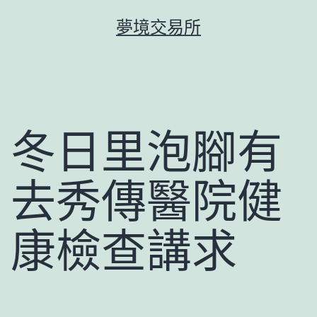
跳
夢境交易所
至
主
要
內
容
冬日里泡腳有
去秀傳醫院健
康檢查講求