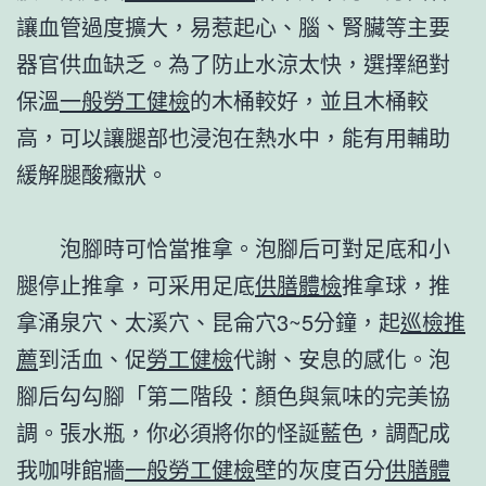
讓血管過度擴大，易惹起心、腦、腎臟等主要
器官供血缺乏。為了防止水涼太快，選擇絕對
保溫
一般勞工健檢
的木桶較好，並且木桶較
高，可以讓腿部也浸泡在熱水中，能有用輔助
緩解腿酸癥狀。
泡腳時可恰當推拿。泡腳后可對足底和小
腿停止推拿，可采用足底
供膳體檢
推拿球，推
拿涌泉穴、太溪穴、昆侖穴3~5分鐘，起
巡檢推
薦
到活血、促
勞工健檢
代謝、安息的感化。泡
腳后勾勾腳「第二階段：顏色與氣味的完美協
調。張水瓶，你必須將你的怪誕藍色，調配成
我咖啡館牆
一般勞工健檢
壁的灰度百分
供膳體