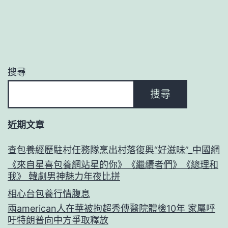
搜尋
搜尋
近期文章
查包養經歷駐村任務隊烹出村落復興“好滋味”_中國網
《來自星喜包養網站星的你》《繼續者們》《總理和
我》 韓劇男神魅力年夜比拼
相心台包養行情腹息
兩american人在華被拘超秀傳醫院體檢10年 家屬呼
吁特朗普向中方爭取釋放