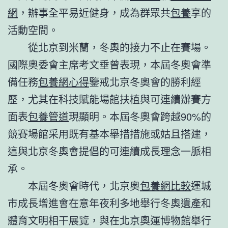
網
，辦事全平易近健身，成為群眾共
包養
享的
活動空間。
從北京到米蘭，冬奧的接力不止在賽場。
國際奧委會主席考文垂曾表現，本屆冬奧會準
備任務
包養網心得
鑒戒北京冬奧會的勝利經
歷，尤其在科技賦能場館扶植與可連續辦賽方
面表
包養管道
現顯明。本屆冬奧會跨越90%的
競賽場館采用既有基本舉措措施或姑且搭建，
這與北京冬奧會提倡的可連續成長理念一脈相
承。
本屆冬奧會時代，北京奧
包養網比較
運城
市成長增進會在意年夜利多地舉行冬奧遺產和
體育文明相干展覽，與在北京奧運博物館舉行