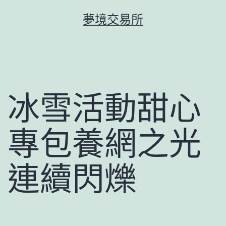
跳
夢境交易所
至
主
要
內
容
冰雪活動甜心
專包養網之光
連續閃爍