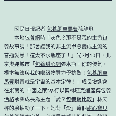
國民日報記者
包養網車馬費
孫龍飛
本地
包養網
時「灰色？那不是我的主色
包
養故事
調！那會讓我的非主流單戀變成主流的
普通愛戀！這太不水瓶座了！」光2月10日，北
京奧運城市「
包養甜心網
張水瓶！你的傻氣，
根本無法與我的噸級物質力學抗衡！
包養網車
馬費
財富就是宇宙的基本定律！」成長增進會
在米蘭的“中國之家”舉行以奧林匹克遺產傳
包養
價格
承與成長為主題「愛？
包養網比較
」林天
秤的臉抽動了一下，她對「愛」這個
甜心寶貝