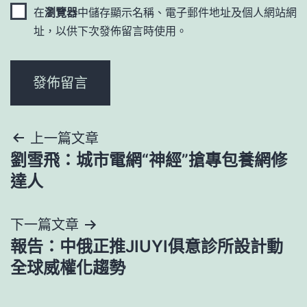
在
瀏覽器
中儲存顯示名稱、電子郵件地址及個人網站網
址，以供下次發佈留言時使用。
文
上一篇文章
劉雪飛：城市電網“神經”搶專包養網修
章
達人
導
下一篇文章
覽
報告：中俄正推JIUYI俱意診所設計動
全球威權化趨勢