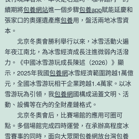
續期將
包養網站
進一個步驟
包養app
賦能延慶和
張家口的奧運遺產應
包養
用，盤活兩地冰雪資
本。
北京冬奧會勝利舉行以來，冰雪活動火遍
年夜江南北，為冰雪經濟成長注進微弱內活潑
力。《中國冰雪游玩成長陳述（2026）》顯
示，2025年我國
包養網
冰雪經濟範圍跨越1萬億
元，全國冰雪游玩相干企業跨越1.4萬家。以冰
雪游玩為引領，我
包養網
國構成涵蓋文明、活
動、設備等在內的全財產鏈格式。
北京冬奧會后，比賽場館的應用可圈可
點。多個場館完成四時運營，在承辦高程度冰
雪賽事的同時，面向大眾開
包養網
放
台灣包養