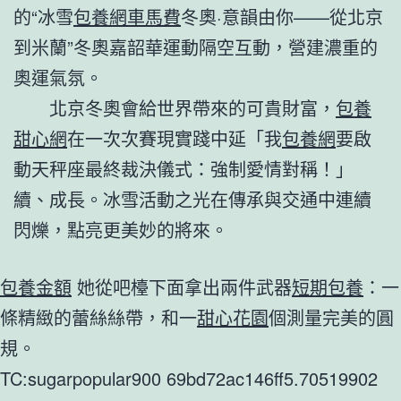
的“冰雪
包養網車馬費
冬奧·意韻由你——從北京
到米蘭”冬奧嘉韶華運動隔空互動，營建濃重的
奧運氣氛。
北京冬奧會給世界帶來的可貴財富，
包養
甜心網
在一次次賽現實踐中延「我
包養網
要啟
動天秤座最終裁決儀式：強制愛情對稱！」
續、成長。冰雪活動之光在傳承與交通中連續
閃爍，點亮更美妙的將來。
包養金額
她從吧檯下面拿出兩件武器
短期包養
：一
條精緻的蕾絲絲帶，和一
甜心花園
個測量完美的圓
規。
TC:sugarpopular900 69bd72ac146ff5.70519902