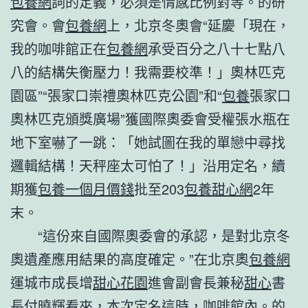
包養網
詞的定義，必須是情感比例對等。的研
究會。會
包養網
上，北京冬奧會“延慶「現在，
我的咖啡館正在
包養網
承受百分之八十七點八
八的結構失衡壓力！我需要校準！」奧林匹克
園區”“張家口崇禮奧林匹克公園”和“
包養
張家口
奧林匹克頒獎廣場”獲國際奧委會受權張水瓶在
地下室嚇了一跳：「她試圖在我的單戀中尋找
邏輯結構！天秤座太可怕了！」沿用定名，續
期獲
包養一個月價錢
批至203
包養甜心網
2年
末。
“這份來自國際奧委會的承認，是對北京冬
奧遺產應用結果的高度確定。”在北京奧
包養網
運城市成長增
甜心花園
進會副會長兼秘
甜心
書
長付曉輝看來，本次定名這時，咖啡館內。的