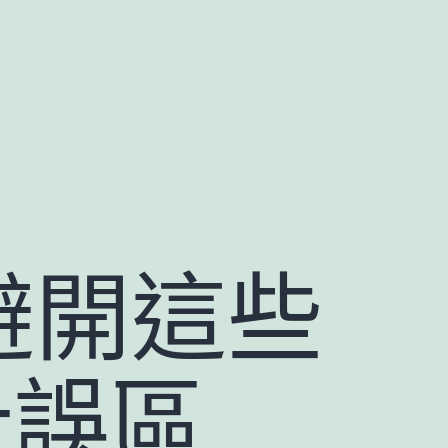
避開這些
計誤區