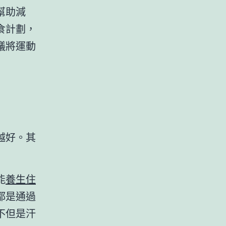
幫助減
食計劃，
議將運動
越好。其
能
養生住
都是通過
不但是汗