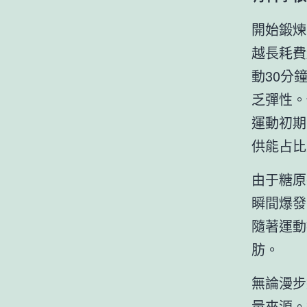
開始鍛煉
越長耗費
動30分
乏彈性。
運動初期
供能占比
由于糖原
瞬間爆發
隨著運動
肪。
無論漫步
量來源。