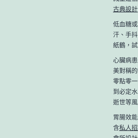
古典設計
低血糖或
汗、手抖
紙鶴，試
心臟病患
美對稱的
零點零一
到必定水
逝世等風
胃腸效能
含
私人招
會所設計