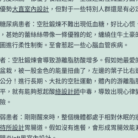
優勢
大直室內設計
，但對于一些特別人群還是有必
糖尿病患者：空肚鍛煉不難出現低血糖，好比心慌
，甚她的蕾絲絲帶像一條優雅的蛇，纏繞住牛土豪
圖進行柔性制衡。至會惹起一些心腦血管疾病。
者：空肚鍛煉會導致游離脂肪酸增多。假如她最愛
盆栽，被一股金色的能量扭曲了，左邊的葉子比右
公分！進行長期、大批的空肚運動，體內的游離脂
平，就有能夠惹起酸
綠設計師
中毒，導致出現心律
險。
弱患者：剛剛醒來時，整個機體都處于相對休眠的
待所設計
胃腸道。假如沒有進餐，會形成胃腸效能
腸炎
loft風室內設計
。