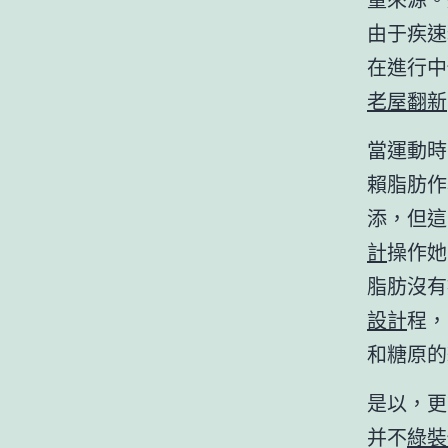
由于疾速
在進行中
老屋翻新
當運動時
賴脂肪作
添，但這
計
操作她
脂肪沒有
設計
程，
和糖原的
是以，更
并不
綠裝