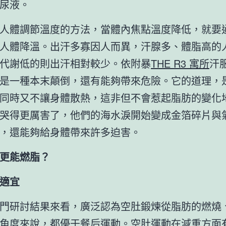
尿液。
人體調節溫度的方法，當體內焦點溫度降低，就要
人體降溫。出汗多寡因人而異，汗腺多、體脂高的
代謝低的則出汗相對較少。依附暴
THE R3 寓所
汗
是一種本末顛倒，還有能夠帶來危險。它的道理，
同時又不讓身體散熱，這非但不會惹起脂肪的變化
哭得更厲害了，他們的海水淚開始變成金箔碎片與
，還能夠給身體帶來許多迫害。
更能燃脂？
適宜
門研討結果來看，廣泛認為空肚鍛煉從脂肪的燃燒
角度來說，都優于餐后運動。空肚運動在減重方面