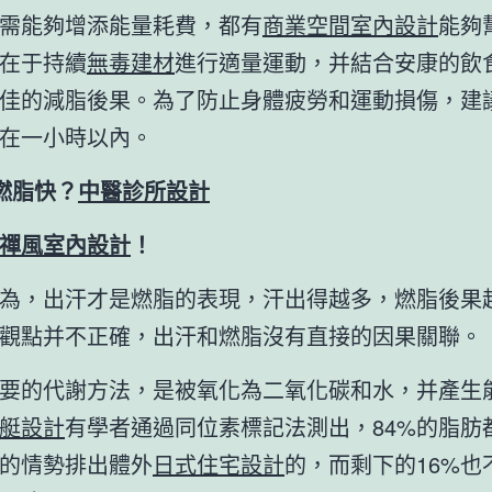
需能夠增添能量耗費，都有
商業空間室內設計
能夠
在于持續
無毒建材
進行適量運動，并結合安康的飲
佳的減脂後果。為了防止身體疲勞和運動損傷，建
在一小時以內。
燃脂快？
中醫診所設計
禪風室內設計
！
為，出汗才是燃脂的表現，汗出得越多，燃脂後果
觀點并不正確，出汗和燃脂沒有直接的因果關聯。
要的代謝方法，是被氧化為二氧化碳和水，并產生
艇設計
有學者通過同位素標記法測出，84%的脂肪
的情勢排出體外
日式住宅設計
的，而剩下的16%也