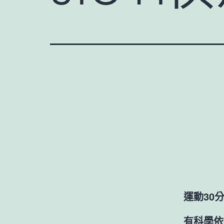
運動30
有科學依