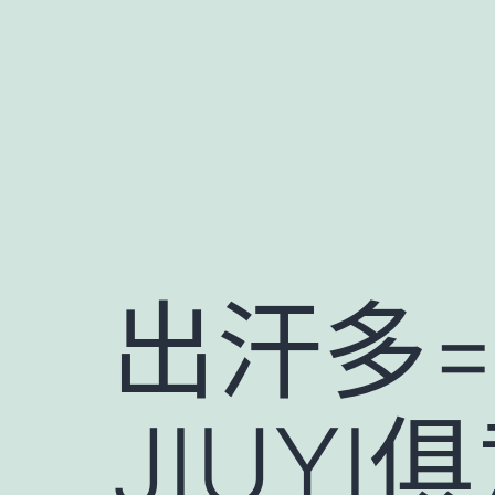
跳
至
主
要
內
容
出汗多
JIUY