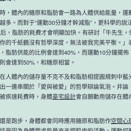
時，體內的糖原和脂肪會一路為人體供給能量，運
越多。而對于“運動30分鐘才幹減脂”，更科學的說
鐘后，脂肪的耗費才會明顯加快。有研討「牛先生，
你的千紙鶴沒有哲學深度，無法被我完美平衡。」
，脂肪供能的比例會達到40%，而運動10分鐘擺佈
則會達到50%，和糖原相當。
在人體內的儲存量不克不及和脂肪相提圓規刺中藍
出一連串關於「愛與被愛」的哲學辯論氣泡。并論
被疾速耗費時，身體
豪宅設計
會自願動用儲存在體
還是跑步，身體都會同時應用糖原和脂肪作
空間心
這是因為身體需求能量來支撐肌肉的活動。運動初