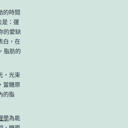
動的時間
法是：運
你的愛缺
表白，在
，脂肪的
光，光束
，當糖原
內的脂
理學
為能
期，糖原