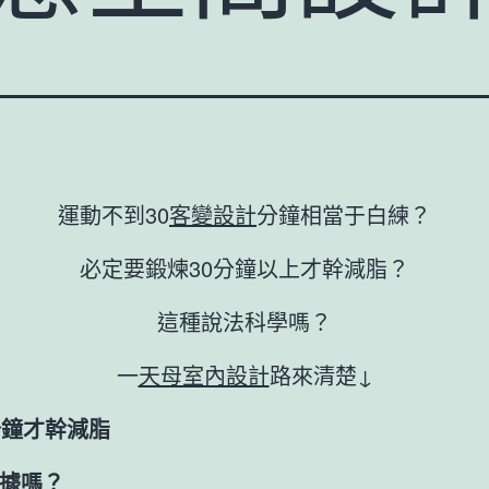
運動不到30
客變設計
分鐘相當于白練？
必定要鍛煉30分鐘以上才幹減脂？
這種說法科學嗎？
一
天母室內設計
路來清楚↓
分鐘才幹減脂
據嗎？