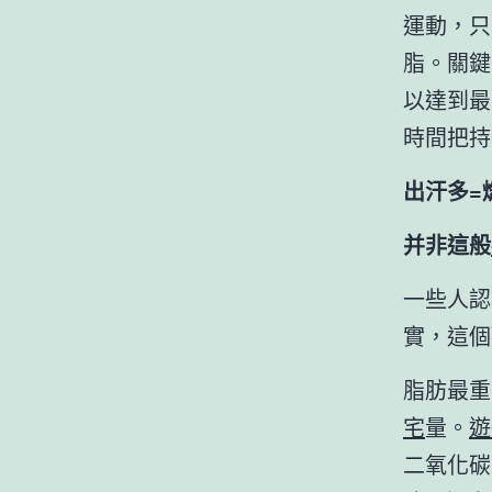
運動，只
脂。關鍵
以達到最
時間把持
出汗多=
并非這般
一些人認
實，這個
脂肪最重
宅
量。
遊
二氧化碳