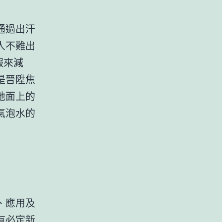
通過出汗
人不難出
服來減
是晉陞焦
地面上的
氣泡水的
、應用及
有必定
新