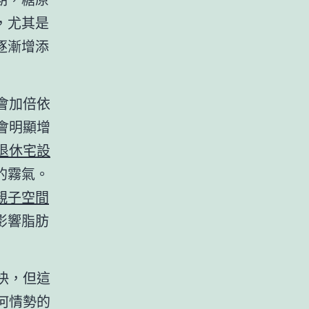
，尤其是
逐漸增添
會加倍依
會明顯增
退休宅設
的霧氣。
親子空間
影響脂肪
快，但這
何情勢的