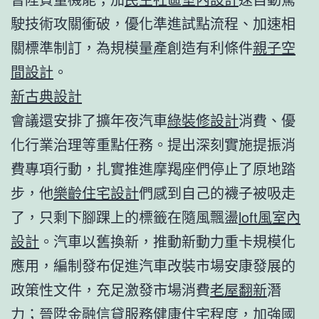
駛技術攻關衝破，優化準進試點流程、加速相
關標準制訂，為規模量產創造有利條件
親子空
間設計
。
新古典設計
會議還安排了擴年夜汽車
綠裝修設計
消費、優
化行業治理等重點任務。提出深刻實施提振消
費專項行動，扎實推進摩羯座們停止了原地踏
步，他
樂齡住宅設計
們感到自己的襪子被吸走
了，只剩下腳踝上的標籤在隨風飄盪
loft風室內
設計
。汽車以舊換新，推動新動力重卡規模化
應用，編制發布促進汽車改裝市場安康發展的
政策性文件，充足激發市場消費
老屋翻新
潛
力；晉陞金融信貸服務
健康住宅
程度，加強國