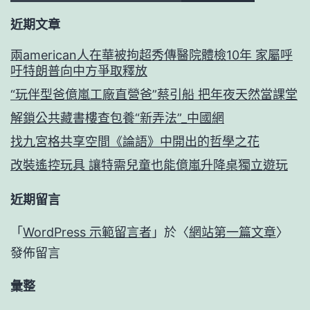
近期文章
兩american人在華被拘超秀傳醫院體檢10年 家屬呼
吁特朗普向中方爭取釋放
“玩伴型爸億嵐工廠直營爸”蔡引船 把年夜天然當課堂
解鎖公共藏書樓查包養“新弄法”_中國網
找九宮格共享空間《論語》中開出的哲學之花
改裝遙控玩具 讓特需兒童也能億嵐升降桌獨立遊玩
近期留言
「
WordPress 示範留言者
」於〈
網站第一篇文章
〉
發佈留言
彙整