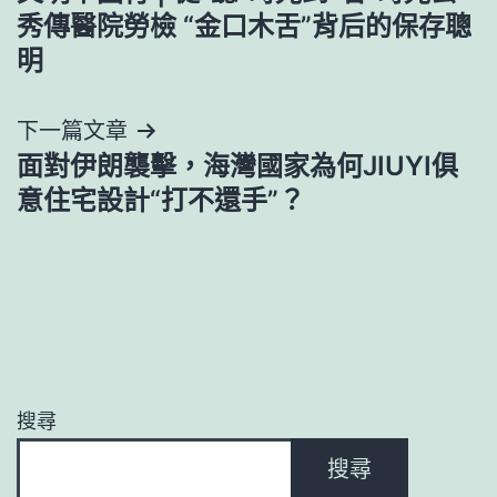
章
秀傳醫院勞檢 “金口木舌”背后的保存聰
導
明
覽
下一篇文章
面對伊朗襲擊，海灣國家為何JIUYI俱
意住宅設計“打不還手”？
搜尋
搜尋