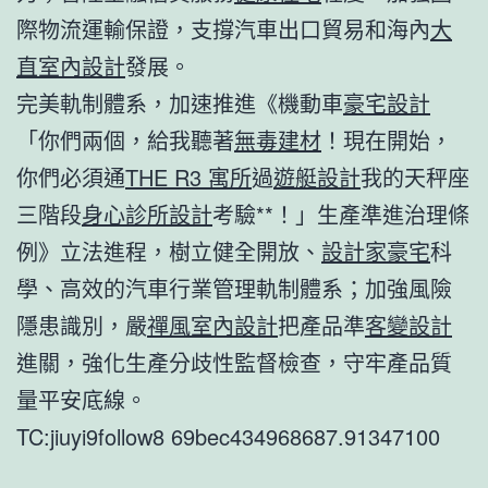
際物流運輸保證，支撐汽車出口貿易和海內
大
直室內設計
發展。
完美軌制體系，加速推進《機動車
豪宅設計
「你們兩個，給我聽著
無毒建材
！現在開始，
你們必須通
THE R3 寓所
過
遊艇設計
我的天秤座
三階段
身心診所設計
考驗**！」生產準進治理條
例》立法進程，樹立健全開放、
設計家豪宅
科
學、高效的汽車行業管理軌制體系；加強風險
隱患識別，嚴
禪風室內設計
把產品準
客變設計
進關，強化生產分歧性監督檢查，守牢產品質
量平安底線。
TC:jiuyi9follow8 69bec434968687.91347100