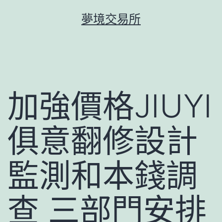
跳
夢境交易所
至
主
要
內
容
加強價格JIUYI
俱意翻修設計
監測和本錢調
查 三部門安排