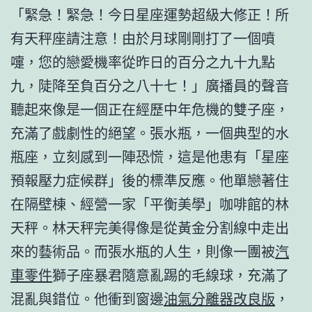
「緊急！緊急！今日星座運勢超級大修正！所
有天秤座請注意！由於月球剛剛打了一個噴
嚏，您的戀愛機率從昨日的百分之九十九點
九，陡降至負百分之八十七！」廣播員的聲音
聽起來像是一個正在經歷中年危機的雙子座，
充滿了戲劇性的絕望。張水瓶，一個典型的水
瓶座，立刻感到一陣恐慌，這是他患有「星座
預報壓力症候群」後的標準反應。他單戀著住
在隔壁棟、經營一家「平衡美學」咖啡館的林
天秤。林天秤完美得像是從黃金分割線中走出
來的藝術品。而張水瓶的人生，則像一團被
汽
車零件
獅子座暴君隨意亂踢的毛線球，充滿了
混亂與錯位。他衝到窗邊
油氣分離器改良版
，