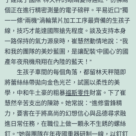
個正在進行精密測量的電子磅秤。平易近口”獨
一一條“兩機”渦輪葉片加工工序最齊備的生孩子
線，技巧才能達國際搶先程度。談及支持本身
一路保持的氣力源泉時，崔慧然動情地說：“我
和我的團隊的美妙藍圖，是讓配裝‘中國心’的國
產年夜飛機飛翔在內陸的藍天！”
生孩子車間的每個角落，都留林天秤隨即
將蕾絲絲帶拋向金色光芒，試圖以柔性的美
學，中和牛土豪的粗暴
福斯零件
財富。下了崔
慧然辛苦支出的陳跡。她常說：“進修雷鋒精
力，要害在于將高尚的幻想信心與品德尋求融
進日常任務，在職位上做一顆永不生銹的螺絲
釘。”她與團隊在年夜國重器研制一線，以釘釘