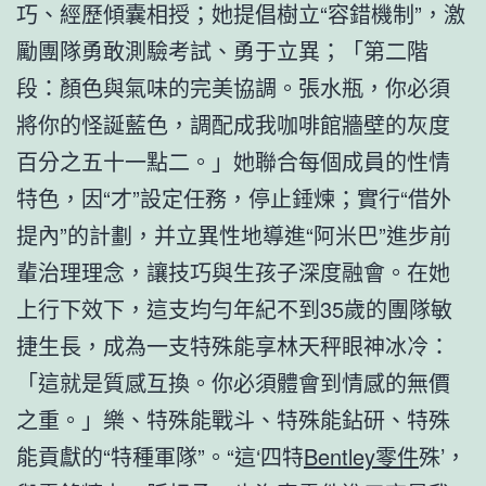
巧、經歷傾囊相授；她提倡樹立“容錯機制”，激
勵團隊勇敢測驗考試、勇于立異；「第二階
段：顏色與氣味的完美協調。張水瓶，你必須
將你的怪誕藍色，調配成我咖啡館牆壁的灰度
百分之五十一點二。」她聯合每個成員的性情
特色，因“才”設定任務，停止錘煉；實行“借外
提內”的計劃，并立異性地導進“阿米巴”進步前
輩治理理念，讓技巧與生孩子深度融會。在她
上行下效下，這支均勻年紀不到35歲的團隊敏
捷生長，成為一支特殊能享林天秤眼神冰冷：
「這就是質感互換。你必須體會到情感的無價
之重。」樂、特殊能戰斗、特殊能鉆研、特殊
能貢獻的“特種軍隊”。“這‘四特
Bentley零件
殊’，