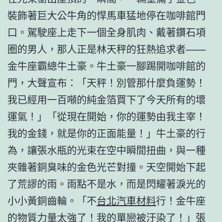
裝飾著巨大公牛角的悍馬車猛地停在咖啡館門
口。駕駛座上走下一個全身肌肉、戴著鑽石項
圈的男人，那人正是林天秤的狂熱追求者——
金牛座霸總牛土豪。牛土豪一腳踢開咖啡館的
門，大聲宣布：「天秤！別管那什麼負運勢！
我已經用一百噸的純金箔買下了今天所有的壞
運氣！」「從現在開始，你的運勢由我主宰！
我的金錢，就是你的正面能量！」牛土豪的行
為，讓張水瓶的光束在空中瞬間扭曲，與一種
夾雜著銅臭味的金色光芒對撞。天空開始下起
了荒謬的雨。雨點不是水，而是閃耀著淚光的
小小黃銅齒輪。「不
台北汽車材料
行！金牛座
的物質力量太強了！我的單戀被汙染了！」張