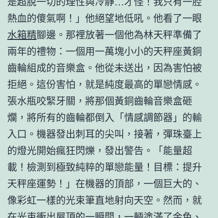
是超脫一切的理性與冷靜…才怪！我只有一腔
熱血的傻氣啊！」他絕望地低吼。他看了一眼
水箱精
腳邊。那裡放著一個他為林天秤準備了
兩年的禮物：一個用一萬塊小小的天秤座黃銅
齒輪組成的音樂盒。他從未送出，因為害怕被
拒絕。這份害怕，就是純度最高的單戀情感。
張水瓶咬緊牙關，將那個黃銅齒輪音樂盒砸
爛，將所有的齒輪都倒入「情感調節器」的輸
入口。機器發出刺耳的尖叫，接著，彈珠臺上
的燈光開始瘋狂閃爍，發出警告。「能量超
載！檢測到極致純粹的單戀能量！目標：提升
天秤座運勢！」在機器的頂部，一個巨大的、
像彩虹一樣的光束筆直地射向天空。然而，就
在光束衝出屋頂的一瞬間，一輛塗滿了金色、