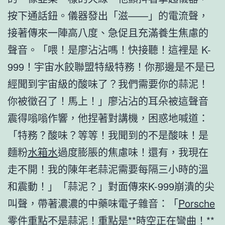
按下通話鈕。儀器發出「滋——」的電流聲，
接著傳來一陣高八度、急促且充滿養生焦慮的
聲音。「喂！是廖沾沾嗎！快接聽！這裡是 K-
999！宇宙水餃聯盟特級特務！你那邊是不是已
經聞到宇宙級的酸味了？我們需要你的蒜泥！
你被徵召了！馬上！」廖沾沾的耳朵被這聲音
震得嗡嗡作響，他捏著對講機，困惑地喊道：
「特務？酸味？等等！我聞到的不是酸味！是
麵粉
水箱水
過度膨脹的焦慮味！還有，我現在
走不開！我的陳年老蒜泥需要每隔三小時的溫
和震動！」「蒜泥？」對面傳來K-999崩潰的尖
叫聲，帶著濃濃的中藥味電子雜音：「
Porsche
零件
重點不是蒜泥！重點是**時空正在彎曲！**