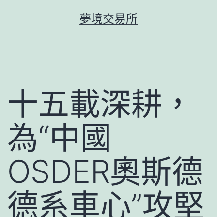
跳
夢境交易所
至
主
要
內
容
十五載深耕，
為“中國
OSDER奧斯德
德系車心”攻堅