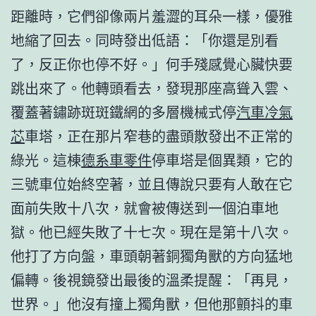
距離時，它們卻像兩片羞澀的耳朵一樣，優雅
地縮了回去。同時發出低語：「你還是別看
了，反正你也停不好。」何手殘感覺心臟快要
跳出來了。他轉頭看去，發現那座高聳入雲、
覆蓋著鏽跡斑斑鐵網的多層機械式停
汽車冷氣
芯
車塔，正在那片窄巷的盡頭散發出不正常的
綠光。這棟
德系車零件
停車塔是個異類，它的
三號車位始終空著，並且傳說只要有人敢在它
面前失敗十八次，就會被傳送到一個泊車地
獄。他已經失敗了十七次。現在是第十八次。
他打了方向盤，車頭朝著銅獨角獸的方向猛地
偏轉。後視鏡發出最後的溫柔提醒：「再見，
世界。」他沒有撞上獨角獸，但他那顫抖的車