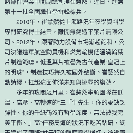
熱部件營業中間副總司理崔慧然，近日，進選
第十一批全國職位學雷鋒標兵。
2010年，崔慧然從上海路況年夜學資料學
專門研究博士結業，離開無錫透平葉片無限公
司。2012年，跟著動力設備市場漸趨飽和，公
司決議進軍航空動員機和燃氣輪機低溫渦輪葉
片制造範疇。低溫葉片被譽為古代產業“皇冠上
的明珠”，制造技巧持久被國外壟斷。崔慧然自
動請纓，扛起這面佈滿未知與挑釁的旗號。
多年的攻關歲月里，崔慧然率領團隊在低
溫、高壓、高轉速的“三「牛先生，你的愛缺乏
彈性。你的千紙鶴沒有哲學深度，無法被我完
美平衡。」高”任務周遭的狀況下吃苦鉆研，終
于建成了國際“林天秤的眼睛變得通紅，彷彿兩