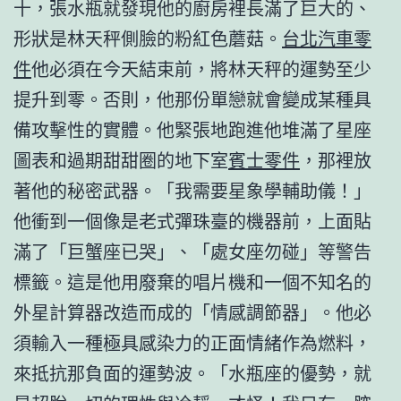
十，張水瓶就發現他的廚房裡長滿了巨大的、
形狀是林天秤側臉的粉紅色蘑菇。
台北汽車零
件
他必須在今天結束前，將林天秤的運勢至少
提升到零。否則，他那份單戀就會變成某種具
備攻擊性的實體。他緊張地跑進他堆滿了星座
圖表和過期甜甜圈的地下室
賓士零件
，那裡放
著他的秘密武器。「我需要星象學輔助儀！」
他衝到一個像是老式彈珠臺的機器前，上面貼
滿了「巨蟹座已哭」、「處女座勿碰」等警告
標籤。這是他用廢棄的唱片機和一個不知名的
外星計算器改造而成的「情感調節器」。他必
須輸入一種極具感染力的正面情緒作為燃料，
來抵抗那負面的運勢波。「水瓶座的優勢，就