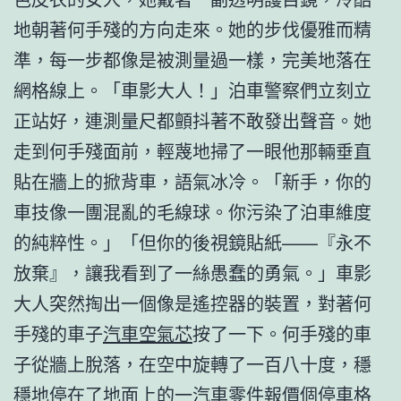
地朝著何手殘的方向走來。她的步伐優雅而精
準，每一步都像是被測量過一樣，完美地落在
網格線上。「車影大人！」泊車警察們立刻立
正站好，連測量尺都顫抖著不敢發出聲音。她
走到何手殘面前，輕蔑地掃了一眼他那輛垂直
貼在牆上的掀背車，語氣冰冷。「新手，你的
車技像一團混亂的毛線球。你污染了泊車維度
的純粹性。」「但你的後視鏡貼紙——『永不
放棄』，讓我看到了一絲愚蠢的勇氣。」車影
大人突然掏出一個像是遙控器的裝置，對著何
手殘的車子
汽車空氣芯
按了一下。何手殘的車
子從牆上脫落，在空中旋轉了一百八十度，穩
穩地停在了地面上的一
汽車零件報價
個停車格