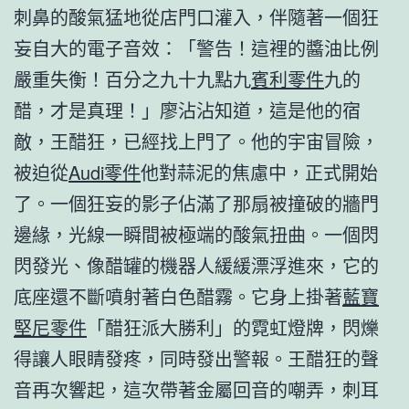
刺鼻的酸氣猛地從店門口灌入，伴隨著一個狂
妄自大的電子音效：「警告！這裡的醬油比例
嚴重失衡！百分之九十九點九
賓利零件
九的
醋，才是真理！」廖沾沾知道，這是他的宿
敵，王醋狂，已經找上門了。他的宇宙冒險，
被迫從
Audi零件
他對蒜泥的焦慮中，正式開始
了。一個狂妄的影子佔滿了那扇被撞破的牆門
邊緣，光線一瞬間被極端的酸氣扭曲。一個閃
閃發光、像醋罐的機器人緩緩漂浮進來，它的
底座還不斷噴射著白色醋霧。它身上掛著
藍寶
堅尼零件
「醋狂派大勝利」的霓虹燈牌，閃爍
得讓人眼睛發疼，同時發出警報。王醋狂的聲
音再次響起，這次帶著金屬回音的嘲弄，刺耳