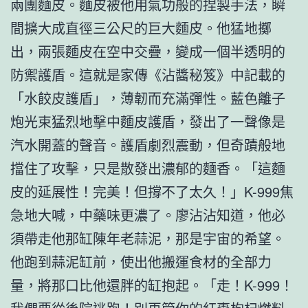
兩團麵皮。麵皮被他用氣功般的捏製手法，瞬
間擴大成直徑三公尺的巨大麵皮。他猛地擲
出，兩張麵皮在空中交疊，變成一個半透明的
防禦護盾。這就是家傳《沾醬秘笈》中記載的
「水餃皮護盾」，薄韌而充滿彈性。藍色離子
炮光束猛烈地擊中麵皮護盾，發出了一聲像是
汽水開蓋的聲音。護盾劇烈震動，但奇蹟般地
擋住了攻擊，只是散發出濃郁的麵香。「這麵
皮的延展性！完美！但撐不了太久！」K-999焦
急地大喊，中藥味更濃了。廖沾沾知道，他必
須帶走他那缸陳年老蒜泥，那是宇宙的希望。
他跑到蒜泥缸前，使出他搬運食材的全部力
量，將那口比他還胖的缸抱起。「走！K-999！