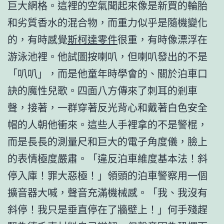
巨大網格。這裡的空氣聞起來像是新買的輪胎
和劣質香水的混合物，而重力似乎是隨機變化
的，有時感覺
斯柯達零件
很重，有時像漂浮在
游泳池裡。他試圖按喇叭，但喇叭發出的不是
「叭叭」，而是他童年時學會的、關於泊車口
訣的魔性兒歌。四面八方傳來了刺耳的剎車
聲，接著，一群穿著反光背心和戴著白色安全
帽的人朝他衝來。這些人手裡拿的不是警棍，
而是長長的測量尺和巨大的電子角度儀，臉上
的表情極度嚴肅。「違反泊車維度基本法！斜
停入庫！罪大惡極！」領頭的泊車警察用一個
擴音器大喊，聲音充滿機械感。「我、我沒有
斜停！我只是垂直停在了牆壁上！」何手殘趕