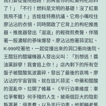
我們要從後院逃跑！別再管你的紅棗枸杞燃料
了！」「不行！燃料是文明的基礎！沒了紅棗
我飛不遠！」吉娃娃特務抗議。它用小嘴咬住
廖沾沾的衣領，同時開啟了它背上的枸杞推進
器。推進器發出「滋滋」的輕微煎煮聲，伴隨
著一股濃郁的蔘味爆發。廖沾沾抱著蒜泥缸、
K-999咬著他，一起從撞出來的洞口衝向後院。
王醋狂的醋罐機器人發出尖叫：「別想逃！醬
油黨餘孽！我會追上你！」店內剩下的所有空
盤子被醋酸氣波震碎，發出了最後的哀鳴。廖
沾沾的宇宙冒險，就在這片蒜泥、中藥和醋酸
的混亂中，拉開了帷幕。《平行泊車維度：車
位爭奪戰》何手殘的人生，被兩個巨大的陰影
籠罩著：停車費，以及平行泊車。他那輛老舊