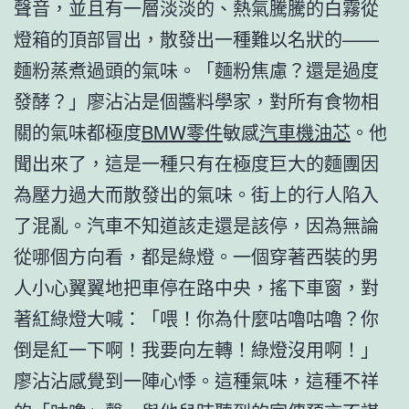
聲音，並且有一層淡淡的、熱氣騰騰的白霧從
燈箱的頂部冒出，散發出一種難以名狀的——
麵粉蒸煮過頭的氣味。「麵粉焦慮？還是過度
發酵？」廖沾沾是個醬料學家，對所有食物相
關的氣味都極度
BMW零件
敏感
汽車機油芯
。他
聞出來了，這是一種只有在極度巨大的麵團因
為壓力過大而散發出的氣味。街上的行人陷入
了混亂。汽車不知道該走還是該停，因為無論
從哪個方向看，都是綠燈。一個穿著西裝的男
人小心翼翼地把車停在路中央，搖下車窗，對
著紅綠燈大喊：「喂！你為什麼咕嚕咕嚕？你
倒是紅一下啊！我要向左轉！綠燈沒用啊！」
廖沾沾感覺到一陣心悸。這種氣味，這種不祥