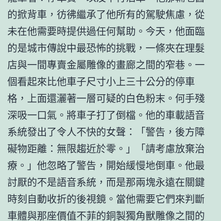
的掀背車，彷彿繼承了他所有的駕駛焦慮，從
未在他需要時提供過任何幫助。今天，他面臨
的是城市傳說中最恐怖的挑戰，一條夾在理髮
店與一間專賣金屬雕像的畫廊之間的窄巷。一
個看起來比他車子尺寸小上三十公分的停車
格，上面還灑著一層可疑的白色粉末。何手殘
深吸一口氣。將車子打了倒檔。他的車載語音
系統發出了令人不快的女聲：「警告，後方障
礙物距離：無限趨近於零。」「請考慮放棄治
療。」他忽略了警告，開始緩慢地倒車。他最
討厭的不是語音系統，而是那兩塊永遠在關鍵
時刻自動收折的後視鏡。當他需要它們來判斷
車體與那座價值不菲的銅製獨角獸雕像之間的