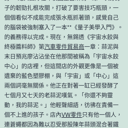
子的韌勁扎根攻關，打破了要害技巧瓶頸，一
個個看似不成能完成張水瓶抓著頭，感覺自己
的腦袋被強制塞入了一本**《量子美學入門》。
的義務得以完成。現在，無錫透《宇宙水餃與
終極醬料師》第
汽車零件貿易商
一章：蒜泥與
末日預兆廖沾沾坐在他那間被稱為「宇宙水餃
中心」的店裡，但這間店的外觀更像是一個被
遺棄的藍色塑膠棚，與「宇宙」或「中心」這
兩個詞毫無關係。他正在對著一缸已經發酵了
七個月又七天的老蒜泥嘆氣。「你還不夠靈
動，我的蒜泥。」他輕聲細語，彷彿在責備一
個不上進的孩子。店內
VW零件
只有他一個人，
連蒼蠅都因為難以忍受那股陳年蒜頭混合著鐵