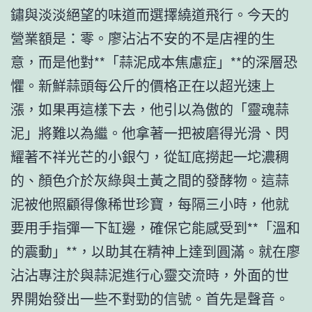
鏽與淡淡絕望的味道而選擇繞道飛行。今天的
營業額是：零。廖沾沾不安的不是店裡的生
意，而是他對**「蒜泥成本焦慮症」**的深層恐
懼。新鮮蒜頭每公斤的價格正在以超光速上
漲，如果再這樣下去，他引以為傲的「靈魂蒜
泥」將難以為繼。他拿著一把被磨得光滑、閃
耀著不祥光芒的小銀勺，從缸底撈起一坨濃稠
的、顏色介於灰綠與土黃之間的發酵物。這蒜
泥被他照顧得像稀世珍寶，每隔三小時，他就
要用手指彈一下缸邊，確保它能感受到**「溫和
的震動」**，以助其在精神上達到圓滿。就在廖
沾沾專注於與蒜泥進行心靈交流時，外面的世
界開始發出一些不對勁的信號。首先是聲音。