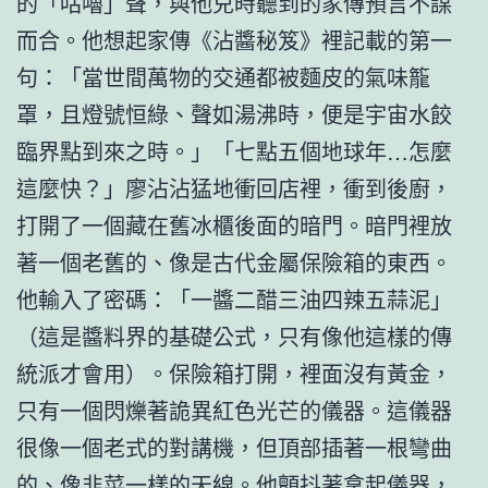
的「咕嚕」聲，與他兒時聽到的家傳預言不謀
而合。他想起家傳《沾醬秘笈》裡記載的第一
句：「當世間萬物的交通都被麵皮的氣味籠
罩，且燈號恒綠、聲如湯沸時，便是宇宙水餃
臨界點到來之時。」「七點五個地球年…怎麼
這麼快？」廖沾沾猛地衝回店裡，衝到後廚，
打開了一個藏在舊冰櫃後面的暗門。暗門裡放
著一個老舊的、像是古代金屬保險箱的東西。
他輸入了密碼：「一醬二醋三油四辣五蒜泥」
（這是醬料界的基礎公式，只有像他這樣的傳
統派才會用）。保險箱打開，裡面沒有黃金，
只有一個閃爍著詭異紅色光芒的儀器。這儀器
很像一個老式的對講機，但頂部插著一根彎曲
的、像韭菜一樣的天線。他顫抖著拿起儀器，