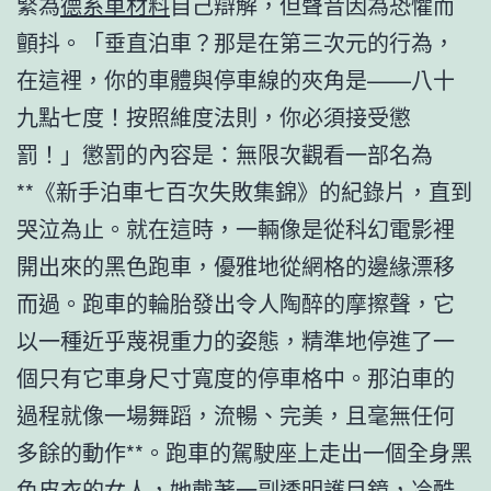
緊為
德系車材料
自己辯解，但聲音因為恐懼而
顫抖。「垂直泊車？那是在第三次元的行為，
在這裡，你的車體與停車線的夾角是——八十
九點七度！按照維度法則，你必須接受懲
罰！」懲罰的內容是：無限次觀看一部名為
**《新手泊車七百次失敗集錦》的紀錄片，直到
哭泣為止。就在這時，一輛像是從科幻電影裡
開出來的黑色跑車，優雅地從網格的邊緣漂移
而過。跑車的輪胎發出令人陶醉的摩擦聲，它
以一種近乎蔑視重力的姿態，精準地停進了一
個只有它車身尺寸寬度的停車格中。那泊車的
過程就像一場舞蹈，流暢、完美，且毫無任何
多餘的動作**。跑車的駕駛座上走出一個全身黑
色皮衣的女人，她戴著一副透明護目鏡，冷酷