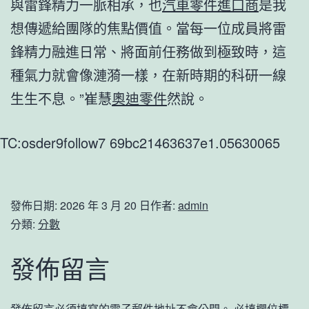
與雷鋒精力一脈相承，也
汽車零件進口商
是我
想傳遞給團隊的焦點價值。當每一位成員將雷
鋒精力融進日常、將面前任務做到極致時，這
種氣力就會像漣漪一樣，在新時期的科研一線
生生不息。”崔慧
奧迪零件
然說。
TC:osder9follow7 69bc21463637e1.05630065
發佈日期:
2026 年 3 月 20 日
作者:
admin
分類:
分數
發佈留言
發佈留言必須填寫的電子郵件地址不會公開。
必填欄位標