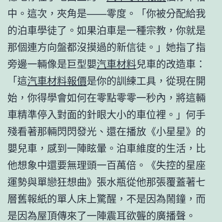
中。這次，夾角是——零度。「你被分配給我
的泊車學徒了。如果泊車是一種宗教，你就是
那個連方向盤都沒摸過的新信徒。」她指了指
旁邊一輛像是巨型嬰
汽車材料
兒車的改造車：
「這
汽車材料報價
是你的訓練工具，從現在開
始，你得學會如何在零點零零一秒內，將這輛
車精準停入對面的針眼大小的車位裡。」何手
殘看著那輛閃閃發光、還在播放《小星星》的
嬰兒車，感到一陣眩暈。泊車維度的生活，比
他想象中還要無理頭一百萬倍。《失控的星座
運勢與單戀狂想曲》張水瓶從他那張覆蓋著七
層舊報紙的單人床上驚醒，不是因為鬧鐘，而
是因為屋頂傳來了一陣震耳欲聾的廣播聲。