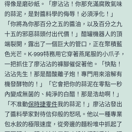
得像是磨砂紙。「廖沾沾！你那充滿腐敗氣味
的蒜泥，是對醬料學的侮辱！必須淨化！」
「你將為你那百分之五的醬油，以及百分之九
十五的邪惡蒜頭付出代價！」醋罐機器人的頂
端裂開，露出了一個巨大的管口，正在聚積藍
色光芒。K-999特務用它穿著燕尾服的小爪子，
一把抓住了廖沾沾的褲腳催促著他。「快點！
沾沾先生！那是醋酸離子炮！專門用來溶解有
機發酵物的！」「它會把你的蒜泥在零點一秒
內變成無菌的、純淨的白醋！那是浩劫啊！」
「不准動
保時捷零件
我的蒜泥！」廖沾沾發出
了醬料學家對待信仰般的怒吼。他以一種專業
包水餃的極限速度，從旁邊的麵粉堆中抓起了