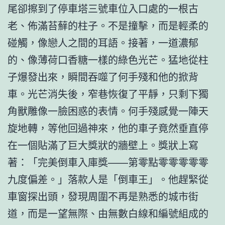
尾卻擦到了停車塔三號車位入口處的一根古
老、佈滿苔蘚的柱子。不是撞擊，而是輕柔的
碰觸，像戀人之間的耳語。接著，一道濃郁
的、像薄荷口香糖一樣的綠色光芒。猛地從柱
子爆發出來，瞬間吞噬了何手殘和他的掀背
車。光芒消失後，窄巷恢復了平靜，只剩下獨
角獸雕像一臉困惑的表情。何手殘感覺一陣天
旋地轉，等他回過神來，他的車子竟然垂直停
在一個貼滿了巨大獎狀的牆壁上。獎狀上寫
著：「完美倒車入庫獎——第零點零零零零零
九度偏差。」落款人是「倒車王」。他趕緊從
車窗探出頭，發現周圍不再是熟悉的城市街
道，而是一望無際、由無數白線和編號組成的