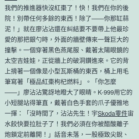
我們的推進器快沒紅棗了！快！我們在你的後
院！別帶任何多餘的東西！除了——你那缸蒜
泥！」就在廖沾沾還在糾結要不要帶上他最珍
愛的那把銀勺時，外面的牆壁傳來一聲巨大的
撞擊。一個穿著黑色燕尾服、戴著太陽眼鏡的
太空吉娃娃，正從牆上的破洞鑽進來。它的背
上揹著一個像是小型瓦斯桶的東西，桶上用毛
筆寫著「極品紅棗枸杞燃料」。「你怎麼
——」廖沾沾驚訝地瞪大了眼睛。K-999用它的
小短腿站得筆直，戴著白色手套的爪子優雅地
一揮：「沒時間了，沾沾先生！宇
Skoda零件
宙
水餃快要拉肚子了！我們必須在你被醋酸離子
炮鎖定前離開！」話音未落，一股極致尖銳、