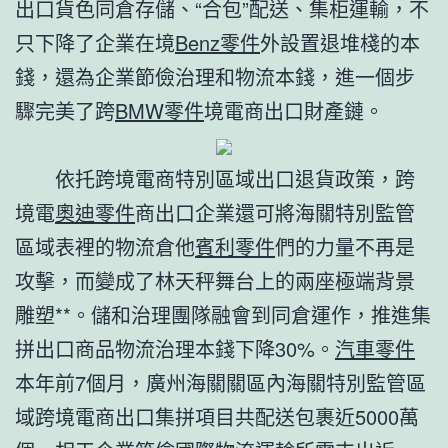
出口貨色同倉存儲、“合包”配送、集柜運輸，不
只下降了企業在境
Benz零件
外設置退堆棧的本
錢，還為企業節儉治理和物流本錢，進一個步
驟完美了跨
BMW零件
境電商出口財產鏈。
依托跨境電商特別區域出口退貨政策，跨
境電
奧迪零件
商出口企業還可將海關特別監管
區域表裡的物流倉他
賓利零件
們的力量不再是
攻擊，而變成了林天秤舞台上的兩座極端背景
雕塑**。儲和治理團隊融會到同倉運作，推進集
拼出口商品物流治理本錢下降30%。
汽車零件
本年前7個月，廣州海關關區內海關特別監管區
域跨境電商出口集拼項目共配送包裹近5000萬