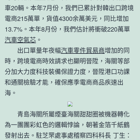
車20輛。本年7月份，我們已累計對韓出口跨境
電商215萬單，貨值4300余萬美元，同比增加
13.7%。本年8月份，我們估計將衝破220萬單
汽車空氣芯
。
出口單量年夜幅
汽車零件貿易商
增加的同
時，跨境電商時效請求也顯明晉陞，海關等部
分加大力度科技裝備保證力度，晉陞港口功課
和通關檢驗才能，確保應季電商商品疾速出
海。
青島海關所屬煙臺海關甜甜圈被機器轉化
為一團團彩虹色的邏輯悖論，朝著金箔千紙鶴
發射出去。駐芝罘處事處稽察四科科長 丁生：