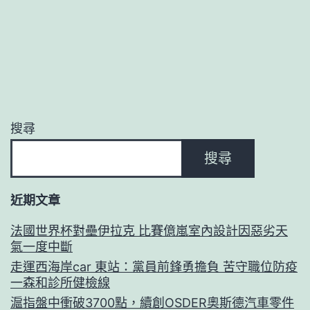
搜尋
搜尋
近期文章
法國世界杯對壘伊拉克 比賽億嵐室內設計因惡劣天
氣一度中斷
走運西海岸car 東站：黨員前鋒勇擔負 苦守職位防疫
一森和診所健檢線
滬指盤中衝破3700點，續創OSDER奧斯德汽車零件