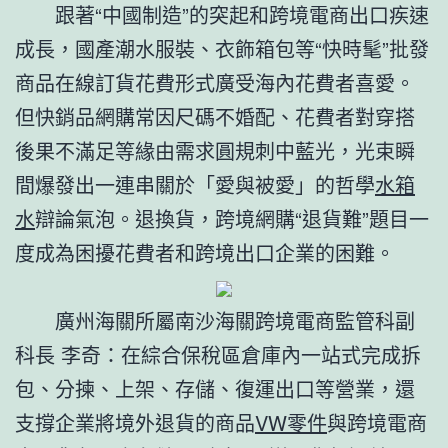
跟著“中國制造”的突起和跨境電商出口疾速
成長，國產潮水服裝、衣飾箱包等“快時髦”批發
商品在線訂貨花費形式廣受海內花費者喜愛。
但快銷品網購常因尺碼不婚配、花費者對穿搭
後果不滿足等緣由需求圓規刺中藍光，光束瞬
間爆發出一連串關於「愛與被愛」的哲學
水箱
水
辯論氣泡。退換貨，跨境網購“退貨難”題目一
度成為困擾花費者和跨境出口企業的困難。
廣州海關所屬南沙海關跨境電商監管科副
科長 李奇：在綜合保稅區倉庫內一站式完成拆
包、分揀、上架、存儲、復運出口等營業，還
支撐企業將境外退貨的商品
VW零件
與跨境電商