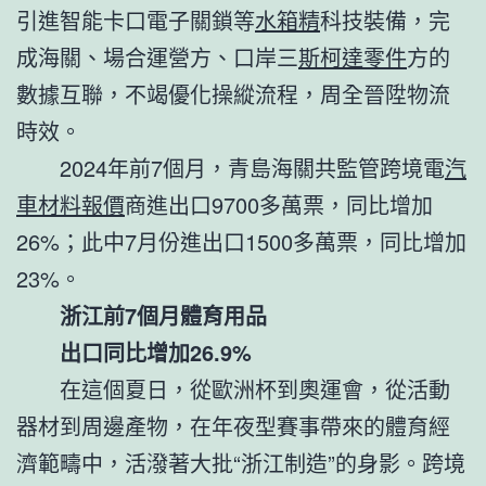
引進智能卡口電子關鎖等
水箱精
科技裝備，完
成海關、場合運營方、口岸三
斯柯達零件
方的
數據互聯，不竭優化操縱流程，周全晉陞物流
時效。
2024年前7個月，青島海關共監管跨境電
汽
車材料報價
商進出口9700多萬票，同比增加
26%；此中7月份進出口1500多萬票，同比增加
23%。
浙江前7個月體育用品
出口同比增加26.9%
在這個夏日，從歐洲杯到奧運會，從活動
器材到周邊產物，在年夜型賽事帶來的體育經
濟範疇中，活潑著大批“浙江制造”的身影。跨境