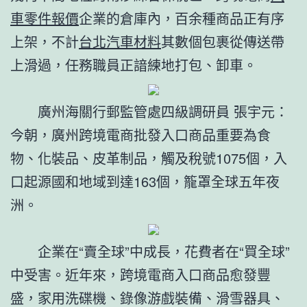
車零件報價
企業的倉庫內，百余種商品正有序
上架，不計
台北汽車材料
其數個包裹從傳送帶
上滑過，任務職員正諳練地打包、卸車。
廣州海關行郵監管處四級調研員 張宇元：
今朝，廣州跨境電商批發入口商品重要為食
物、化裝品、皮革制品，觸及稅號1075個，入
口起源國和地域到達163個，籠罩全球五年夜
洲。
企業在“賣全球”中成長，花費者在“買全球”
中受害。近年來，跨境電商入口商品愈發豐
盛，家用洗碟機、錄像游戲裝備、滑雪器具、