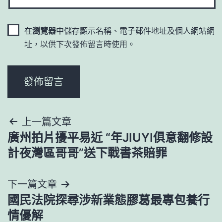
在
瀏覽器
中儲存顯示名稱、電子郵件地址及個人網站網
址，以供下次發佈留言時使用。
文
上一篇文章
廣州拍片擾平易近 “年JIUYI俱意翻修設
章
計夜灣區哥哥”送下戰書茶賠罪
導
下一篇文章
覽
國民法院探尋涉新業態膠葛最專包養行
情優解