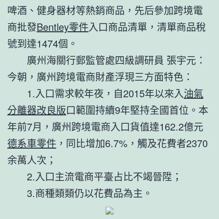
啤酒、健身器材等熱銷商品，先后參加跨境電
商批發
Bentley零件
入口商品清單，清單商品稅
號到達1474個。
廣州海關行郵監管處四級調研員 張宇元：
今朝，廣州跨境電商財產浮現三方面特色：
1.入口需求較年夜，自2015年以來入
油氣
分離器改良版
口範圍持續9年堅持全國首位。本
年前7月，廣州跨境電商入口貨值達162.2億元
德系車零件
，同比增加6.7%，觸及花費者2370
余萬人次；
2.入口主流電商平臺占比不竭晉陞；
3.商種類類仍以花費品為主。