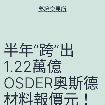
跳
夢境交易所
至
主
要
內
容
半年“跨”出
1.22萬億
OSDER奧斯德
材料報價元！