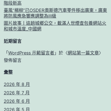
階段新高
臺風“楊柳”已OSDER奧斯德汽車零件移出廣東，廣東
將防風應急響應調整為Ⅲ級
圖片故事丨這趟城鄉公交，載滿人世煙查包養網站火
和城市溫度_中國網
近期留言
「
WordPress 示範留言者
」於〈
網站第一篇文章
〉
發佈留言
彙整
2026 年 8 月
2026 年 7 月
2026 年 6 月
2026 年 5 月