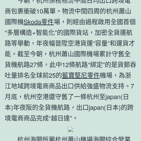
今朝，杭州保稅物流中間日均出口跨境電
商包裹衝破10萬單。物流中間四周的杭州蕭山
國際機
Skoda零件
場，則經由過程啟用全國首個
“多層構造+智能化”的國際貨站，加密全貨運航
路等舉動，年夜幅晉陞空港貨運“容量”和運貨才
能。截至今朝，杭州蕭山國際機場累計守舊全
貨機航路27條，此中12條航路“綁定”的是貨郵吞
吐量排名全球前25的
藍寶堅尼零件
機場，為浙
江地域跨境電商商品出口供給強盛物流支持。7
月底，杭州空港還守舊了一條杭州至japan(日
本)年夜阪的全貨機航路，出口japan(日本)的跨
境電商商品完成“越日達”。
杭州海關所屬杭州蕭山機場海關綜合營業