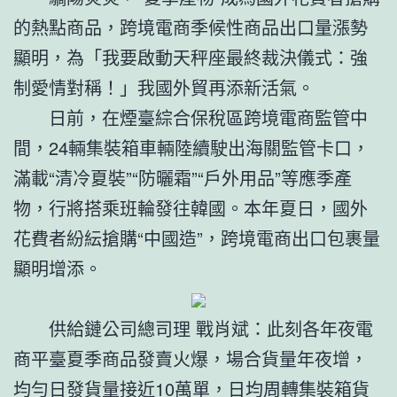
的熱點商品，跨境電商季候性商品出口量漲勢
顯明，為「我要啟動天秤座最終裁決儀式：強
制愛情對稱！」我國外貿再添新活氣。
日前，在煙臺綜合保稅區跨境電商監管中
間，24輛集裝箱車輛陸續駛出海關監管卡口，
滿載“清冷夏裝”“防曬霜”“戶外用品”等應季產
物，行將搭乘班輪發往韓國。本年夏日，國外
花費者紛紜搶購“中國造”，跨境電商出口包裹量
顯明增添。
供給鏈公司總司理 戰肖斌：此刻各年夜電
商平臺夏季商品發賣火爆，場合貨量年夜增，
均勻日發貨量接近10萬單，日均周轉集裝箱貨