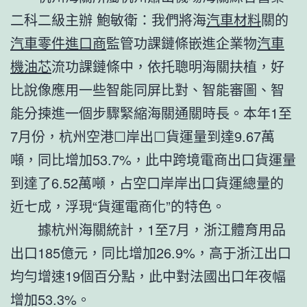
二科二級主辦 鮑敏衛：我們將海
汽車材料
關的
汽車零件進口商
監管功課鏈條嵌進企業物
汽車
機油芯
流功課鏈條中，依托聰明海關扶植，好
比說像應用一些智能同屏比對、智能審圖、智
能分揀進一個步驟緊縮海關通關時長。本年1至
7月份，杭州空港☐岸出☐貨運量到達9.67萬
噸，同比增加53.7%，此中跨境電商出口貨運量
到達了6.52萬噸，占空口岸岸出口貨運總量的
近七成，浮現“貨運電商化”的特色。
據杭州海關統計，1至7月，浙江體育用品
出口185億元，同比增加26.9%，高于浙江出口
均勻增速19個百分點，此中對法國出口年夜幅
增加53.3%。