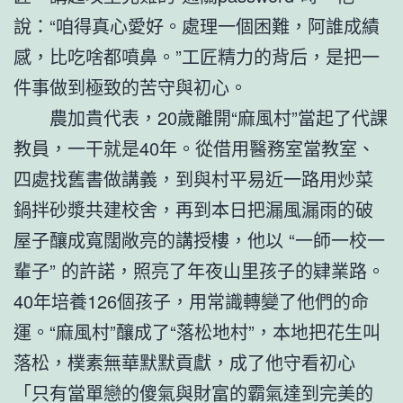
說：“咱得真心愛好。處理一個困難，阿誰成績
感，比吃啥都噴鼻。”工匠精力的背后，是把一
件事做到極致的苦守與初心。
農加貴代表，20歲離開“麻風村”當起了代課
教員，一干就是40年。從借用醫務室當教室、
四處找舊書做講義，到與村平易近一路用炒菜
鍋拌砂漿共建校舍，再到本日把漏風漏雨的破
屋子釀成寬闊敞亮的講授樓，他以 “一師一校一
輩子” 的許諾，照亮了年夜山里孩子的肄業路。
40年培養126個孩子，用常識轉變了他們的命
運。“麻風村”釀成了“落松地村”，本地把花生叫
落松，樸素無華默默貢獻，成了他守看初心
「只有當單戀的傻氣與財富的霸氣達到完美的