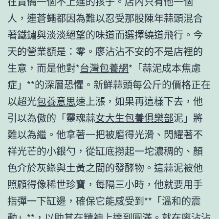
在責備一個不上進的孩子。店內只有他一個
人，連蒼蠅都因為難以忍受那股陳年蒜頭混合
著鐵鏽與淡淡絕望的味道而選擇繞道飛行。今
天的營業額是：零。廖沾沾不安的不是店裡的
生意，而是他對*
台灣包養網
*「蒜泥成本焦慮
症」**的深層恐懼。新鮮蒜頭每公斤的價格正在
以超光
包養意思
速上漲，如果再這樣下去，他
引以為傲的「靈魂蒜
女大生包養俱樂部
泥」將
難以為繼。他拿著一把被磨得光滑、閃耀著不
祥光芒的小銀勺，從缸底撈起一坨濃稠的、顏
色介於灰綠與土黃之間的發酵物。這蒜泥被他
照顧得像稀世珍寶，每隔三小時，他就要用手
指彈一下缸邊，確保它能感受到**「溫和的震
動」**，以助其在精神上達到圓滿。就在廖沾沾