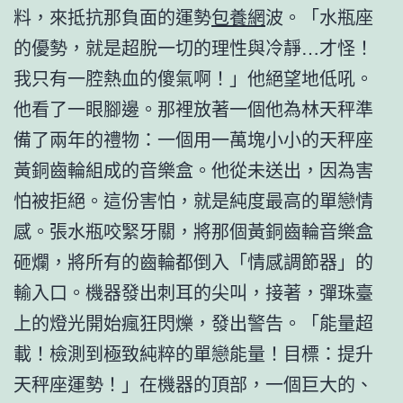
料，來抵抗那負面的運勢
包養網
波。「水瓶座
的優勢，就是超脫一切的理性與冷靜…才怪！
我只有一腔熱血的傻氣啊！」他絕望地低吼。
他看了一眼腳邊。那裡放著一個他為林天秤準
備了兩年的禮物：一個用一萬塊小小的天秤座
黃銅齒輪組成的音樂盒。他從未送出，因為害
怕被拒絕。這份害怕，就是純度最高的單戀情
感。張水瓶咬緊牙關，將那個黃銅齒輪音樂盒
砸爛，將所有的齒輪都倒入「情感調節器」的
輸入口。機器發出刺耳的尖叫，接著，彈珠臺
上的燈光開始瘋狂閃爍，發出警告。「能量超
載！檢測到極致純粹的單戀能量！目標：提升
天秤座運勢！」在機器的頂部，一個巨大的、