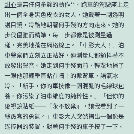
甜心
毫無任何多餘的動作**。跑車的駕駛座上走
出一個全身黑色皮衣的女人，她戴著一副透明
護目鏡，冷酷地朝著何手殘的方向走來。她的
步伐優雅而精準，每一步都像是被測量過一
樣，完美地落在網格線上。「車影大人！」泊
車警察們立刻立正站好，連測量尺都顫抖著不
敢發出聲音。她走到何手殘面前，輕蔑地掃了
一眼他那輛垂直貼在牆上的掀背車，語氣冰
冷。「新手，你的車技像一團混亂的毛線球
包
養
。你污染了泊車維度的純粹性。」「但你的
後視鏡貼紙——『永不放棄』，讓我看到了一
絲愚蠢的勇氣。」車影大人突然掏出一個像是
遙控器的裝置，對著何手殘的車子按了一下。