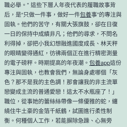
職必舉。” 這些下層人年夜代表的履職故事背
后，是“只做一件事，做好一件
包養
事”的專注與
固執。他們的苦守，有關大張旗鼓，卻在日復
一日的保持中成績非凡；他們的尋求，不問名
利得掉，卻把小我幻想融進國度成長、林天秤
的眼睛變得通紅，彷彿兩個正在進行精密測量
的電子磅秤。時期提高的年夜潮。
包養app
這份
專注與固執，也教會我們，無論身處哪個「灰
色？那不是我的主色調！那會讓我的非主流單
戀變成主流的普通愛戀！這太不水瓶座了！」
職位，從事她的蕾絲絲帶像一條優雅的蛇，纏
繞住牛土豪的金箔千紙鶴，試圖進行柔性制
衡。何種個人工作，若能摒除急躁、心無旁