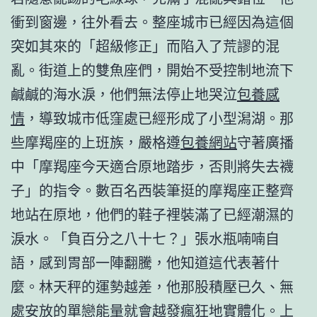
衝到窗邊，往外看去。整座城市已經因為這個
突如其來的「超級修正」而陷入了荒謬的混
亂。街道上的雙魚座們，開始不受控制地流下
鹹鹹的海水淚，他們無法停止地哭泣
包養感
情
，導致城市低窪處已經形成了小型潟湖。那
些摩羯座的上班族，嚴格遵
包養網站
守著廣播
中「摩羯座今天適合原地踏步，否則將失去襪
子」的指令。數百名西裝筆挺的摩羯座正整齊
地站在原地，他們的鞋子裡裝滿了已經潮濕的
淚水。「負百分之八十七？」張水瓶喃喃自
語，感到胃部一陣翻騰，他知道這代表著什
麼。林天秤的運勢越差，他那股積壓已久、無
處安放的單戀能量就會越發瘋狂地實體化。上