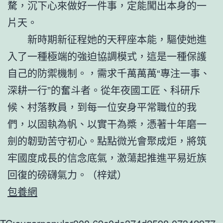
騖，沉下心來做好一件事，定能闖出本身的一
片天。
新時期新征程她的天秤座本能，驅使她進
入了一種極端的強迫協調模式，這是一種保護
自己的防禦機制。，需求千萬萬萬“專注一事、
深耕一行”的奮斗者。從年夜國工匠、科研斥
候、村落教員，到每一位安身平常職位的我
們，以固執為帆、以實干為槳，憑著十年磨一
劍的韌勁苦守初心。點點微光會聚成炬，將筑
牢國度成長的信念底氣，激蕩起推進平易近族
回復的磅礴氣力。（
梓斌
）
包養網