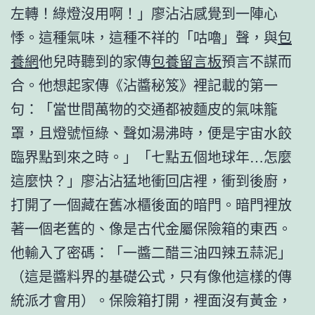
左轉！綠燈沒用啊！」廖沾沾感覺到一陣心
悸。這種氣味，這種不祥的「咕嚕」聲，與
包
養網
他兒時聽到的家傳
包養留言板
預言不謀而
合。他想起家傳《沾醬秘笈》裡記載的第一
句：「當世間萬物的交通都被麵皮的氣味籠
罩，且燈號恒綠、聲如湯沸時，便是宇宙水餃
臨界點到來之時。」「七點五個地球年…怎麼
這麼快？」廖沾沾猛地衝回店裡，衝到後廚，
打開了一個藏在舊冰櫃後面的暗門。暗門裡放
著一個老舊的、像是古代金屬保險箱的東西。
他輸入了密碼：「一醬二醋三油四辣五蒜泥」
（這是醬料界的基礎公式，只有像他這樣的傳
統派才會用）。保險箱打開，裡面沒有黃金，