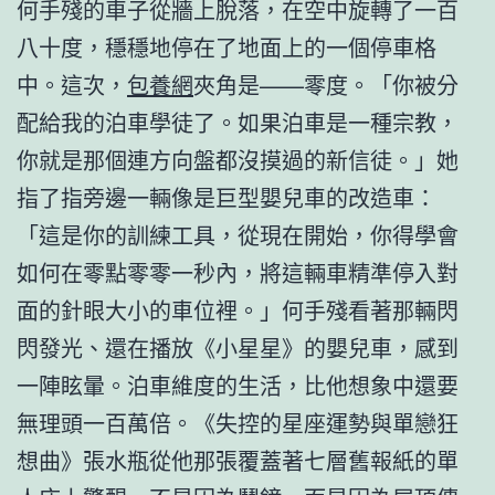
何手殘的車子從牆上脫落，在空中旋轉了一百
八十度，穩穩地停在了地面上的一個停車格
中。這次，
包養網
夾角是——零度。「你被分
配給我的泊車學徒了。如果泊車是一種宗教，
你就是那個連方向盤都沒摸過的新信徒。」她
指了指旁邊一輛像是巨型嬰兒車的改造車：
「這是你的訓練工具，從現在開始，你得學會
如何在零點零零一秒內，將這輛車精準停入對
面的針眼大小的車位裡。」何手殘看著那輛閃
閃發光、還在播放《小星星》的嬰兒車，感到
一陣眩暈。泊車維度的生活，比他想象中還要
無理頭一百萬倍。《失控的星座運勢與單戀狂
想曲》張水瓶從他那張覆蓋著七層舊報紙的單