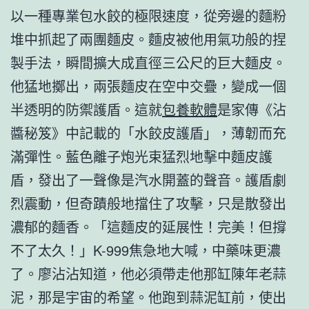
以一種專業包水餃的極限速度，從旁邊的麵粉
堆中抓起了兩團麵皮。麵皮被他用氣功般的捏
製手法，瞬間擴大成直徑三公尺的巨大麵皮。
他猛地擲出，兩張麵皮在空中交疊，變成一個
半透明的防禦護盾。這就
包養軟體
是家傳《沾
醬秘笈》中記載的「水餃皮護盾」，薄韌而充
滿彈性。藍色離子炮光束猛烈地擊中麵皮護
盾，發出了一聲像是汽水開蓋的聲音。護盾劇
烈震動，但奇蹟般地擋住了攻擊，只是散發出
濃郁的麵香。「這麵皮的延展性！完美！但撐
不了太久！」K-999焦急地大喊，中藥味更濃
了。廖沾沾知道，他必須帶走他那缸陳年老蒜
泥，那是宇宙的希望。他跑到蒜泥缸前，使出