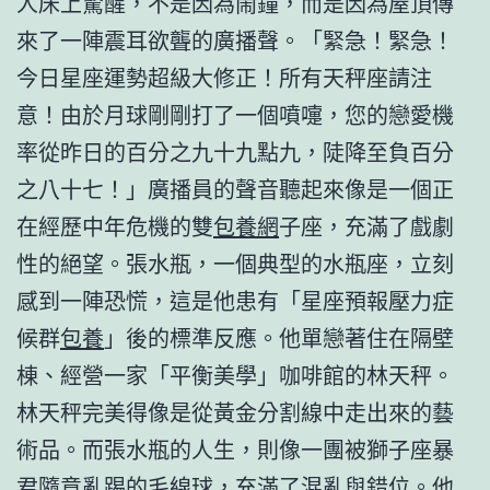
人床上驚醒，不是因為鬧鐘，而是因為屋頂傳
來了一陣震耳欲聾的廣播聲。「緊急！緊急！
今日星座運勢超級大修正！所有天秤座請注
意！由於月球剛剛打了一個噴嚏，您的戀愛機
率從昨日的百分之九十九點九，陡降至負百分
之八十七！」廣播員的聲音聽起來像是一個正
在經歷中年危機的雙
包養網
子座，充滿了戲劇
性的絕望。張水瓶，一個典型的水瓶座，立刻
感到一陣恐慌，這是他患有「星座預報壓力症
候群
包養
」後的標準反應。他單戀著住在隔壁
棟、經營一家「平衡美學」咖啡館的林天秤。
林天秤完美得像是從黃金分割線中走出來的藝
術品。而張水瓶的人生，則像一團被獅子座暴
君隨意亂踢的毛線球，充滿了混亂與錯位。他