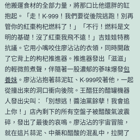
他搬運食材的全部力量，將那口比他還胖的缸
抱起。「走！K-999！我們要從後院逃跑！別再
管你的紅棗枸杞燃料了！」「不行！燃料是文
明的基礎！沒了紅棗我飛不遠！」吉娃娃特務
抗議。它用小嘴咬住廖沾沾的衣領，同時開啟
了它背上的枸杞推進器。推進器發出「滋滋」
的輕微煎煮聲，伴隨著一股濃郁的蔘味爆發
包
養妹
。廖沾沾抱著蒜泥缸、K-999咬著他，一起
從撞出來的洞口衝向後院。王醋狂的醋罐機器
人發出尖叫：「別想逃！醬油黨餘孽！我會追
上你！」店內剩下的所有空盤子被醋酸氣波震
碎，發出了最後的哀鳴。廖沾沾的宇宙冒險，
就在這片蒜泥、中藥和醋酸的混亂中，拉開了