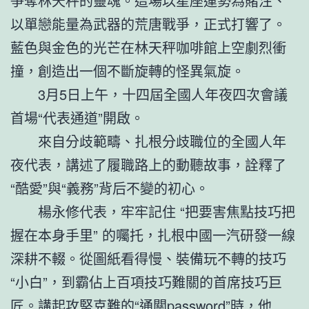
爭奪林天秤的靈魂。這場以星座運勢為賭注、
以單戀能量為武器的荒唐戰爭，正式打響了。
藍色與金色的光芒在林天秤咖啡館上空劇烈衝
撞，創造出一個不斷旋轉的怪異氣旋。
3月5日上午，十四屆全國人年夜四次會議
首場“代表通道”開啟。
來自分歧範疇、扎根分歧職位的全國人年
夜代表，講述了履職路上的動聽故事，詮釋了
“酷愛”與“義務”背后不變的初心。
楊永修代表，牢牢記住 “把要害焦點技巧把
握在本身手里” 的囑托，扎根中國一汽研發一線
深耕不輟。從圖紙看得慢、裝備玩不轉的技巧
“小白”，到霸佔上百項技巧難關的首席技巧巨
匠。講起攻堅克難的“通關password”時，他