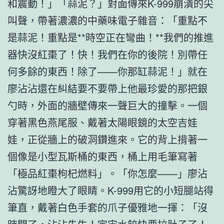
和震動！」「蒜泥？」對面傳來K-999崩潰的尖
叫聲，帶著濃濃的中藥味電子雜音：「重點不
是蒜泥！重點是**時空正在彎曲！**我們的推進
器快沒紅棗了！快！我們在你的後院！別帶任
何多餘的東西！除了——你那缸蒜泥！」就在
廖沾沾還在糾結要不要帶上他最珍愛的那把銀
勺時，外面的牆壁傳來一聲巨大的撞擊。一個
穿著黑色燕尾服、戴著太陽眼鏡的太空吉娃
娃，正從牆上的破洞鑽進來。它的背上揹著一
個像是小型瓦斯桶的東西，桶上用毛筆寫著
「極品紅棗枸杞燃料」。「你怎麼——」廖沾
沾驚訝地瞪大了眼睛。K-999用它的小短腿站得
筆直，戴著白色手套的爪子優雅地一揮：「沒