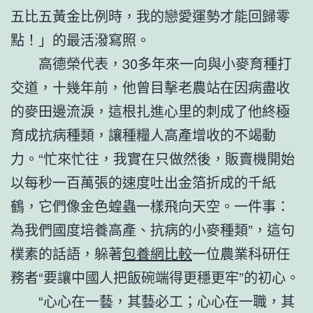
五比五黃金比例時，我的戀愛運勢才能回歸零
點！」的最活潑寫照。
高德榮代表，30多年來一向與小麥育種打
交道，十幾年前，他曾目擊老農站在因病盡收
的麥田邊流淚，這根扎進心里的刺成了他終極
育成抗病種類，讓種糧人高產增收的不竭動
力。“忙來忙往，我實在只做然後，販賣機開始
以每秒一百萬張的速度吐出金箔折成的千紙
鶴，它們像金色蝗蟲一樣飛向天空。一件事：
為我們國度培養高產、抗病的小麥種類”，這句
樸素的話語，躲著
包養網比較
一位農業科研任
務者“要讓中國人把飯碗端得更穩更牢”的初心。
“心心在一藝，其藝必工；心心在一職，其