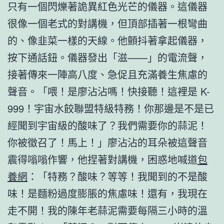
只有一個閃爍著詭異紅色光芒的儀器。這儀器
很像一個老式的對講機，但頂部插著一根彎曲
的、像韭菜一樣的天線。他顫抖著拿起儀器，
按下通話鈕。儀器發出「滋——」的電流聲，
接著傳來一陣高八度、急促且充滿養生焦慮的
聲音。「喂！是廖沾沾嗎！快接聽！這裡是 K-
999！宇宙水餃聯盟特級特務！你那邊是不是已
經聞到宇宙級的酸味了？我們需要你的蒜泥！
你被徵召了！馬上！」廖沾沾的耳朵被這聲音
震得嗡嗡作響，他捏著對講機，困惑地喊道
包
養網
：「特務？酸味？等等！我聞到的不是酸
味！是麵粉過度膨脹的焦慮味！還有，我現在
走不開！我的陳年老蒜泥需要每隔三小時的溫