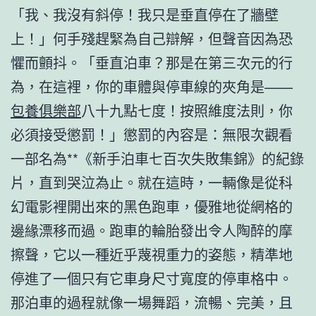
「我、我沒有斜停！我只是垂直停在了牆壁
上！」何手殘趕緊為自己辯解，但聲音因為恐
懼而顫抖。「垂直泊車？那是在第三次元的行
為，在這裡，你的車體與停車線的夾角是——
包養俱樂部
八十九點七度！按照維度法則，你
必須接受懲罰！」懲罰的內容是：無限次觀看
一部名為**《新手泊車七百次失敗集錦》的紀錄
片，直到哭泣為止。就在這時，一輛像是從科
幻電影裡開出來的黑色跑車，優雅地從網格的
邊緣漂移而過。跑車的輪胎發出令人陶醉的摩
擦聲，它以一種近乎蔑視重力的姿態，精準地
停進了一個只有它車身尺寸寬度的停車格中。
那泊車的過程就像一場舞蹈，流暢、完美，且