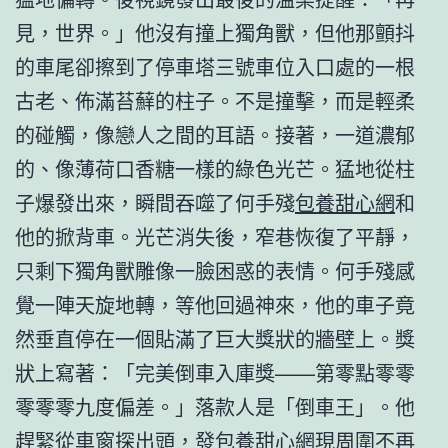
見，世界。」他沒有撞上獨角獸，但他那顫抖
的車尾卻擦到了停車塔三號車位入口處的一根
古老、佈滿苔蘚的柱子。不是撞擊，而是輕柔
的碰觸，像戀人之間的耳語。接著，一道濃郁
的、像薄荷口香糖一樣的綠色光芒。猛地從柱
子爆發出來，瞬間吞噬了何手殘
包養甜心網
和
他的掀背車。光芒消失後，窄巷恢復了平靜，
只剩下獨角獸雕像一臉困惑的表情。何手殘感
覺一陣天旋地轉，等他回過神來，他的車子竟
然垂直停在一個貼滿了巨大獎狀的牆壁上。獎
狀上寫著：「完美倒車入庫獎——第零點零零
零零零九度偏差。」落款人是「倒車王」。他
趕緊從車窗探出頭，發
包養甜心網
現周圍不再