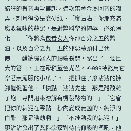
醋狂的聲音再次響起，這次帶著金屬回音的嘲
弄，刺耳得像是磨砂紙。「廖沾沾！你那充滿
腐敗氣味的蒜泥，是對醬料學的侮辱！必須淨
化！」「你將為
包養女人
你那百分之五的醬
油，以及百分之九十五的邪惡蒜頭付出代
價！」醋罐機器人的頂端裂開，露出了一個巨
大的管口，正在聚積藍色光芒。K-999特務用它
穿著燕尾服的小爪子，一把抓住了廖沾沾的褲
腳催促著他。「快點！沾沾先生！那是醋酸離
子炮！專門用來溶解有機發酵物的！」「它會
把你的蒜泥在零點一秒內變成無菌的、純淨的
白醋！那是浩劫啊！」「不准動我的蒜泥！」
廖沾沾發出了醬料學家對待信仰般的怒吼。他