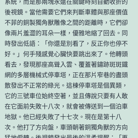
系統，而是那兩塊永遠在關鍵時刻自動收折的
後視鏡。當他需要它們來判斷車體與那座價值
不菲的銅製獨角獸雕像之間的距離時，它們卻
像兩片羞澀的耳朵一樣，優雅地縮了回去。同
時發出低語：「你還是別看了，反正你也停不
好。」何手殘感覺心臟快要跳出來了。他轉頭
看去，發現那座高聳入雲、覆蓋著鏽跡斑斑鐵
網的多層機械式停車塔，正在那片窄巷的盡頭
散發出不正常的綠光。這棟停車塔是個異類，
它的三號車位始終空著，並且傳說只要有人敢
在它面前失敗十八次，就會被傳送到一個泊車
地獄。他已經失敗了十七次。現在是第十八
次。他打了方向盤，車頭朝著銅獨角獸的方向
猛地偏轉。後視鏡發出最後的溫柔提醒：「再