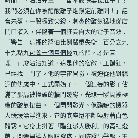
時間了，沾沾先生！宇宙水餃快要拉肚子了！
我們必須在你被醋酸離子炮鎖定前離開！」話
音未落，一股極致尖銳、刺鼻的酸氣猛地從店
門口灌入，伴隨著一個狂妄自大的電子音效：
「警告！這裡的醬油比例嚴重失衡！百分之九
十九點九
包養一個月價錢
九的醋，才是真
理！」廖沾沾知道，這是他的宿敵，王醋狂，
已經找上門了。他的宇宙冒險，被迫從他對蒜
泥的焦慮中，正式開始了。一個狂妄的影子佔
滿了那扇被撞破的牆門邊緣，光線一瞬間被極
端的酸氣扭曲。一個閃閃發光、像醋罐的機器
人緩緩漂浮進來，它的底座還不斷噴射著白色
醋霧。它身上掛著「醋狂派大勝利」的霓虹燈
牌，閃爍得讓人眼睛發疼，同時發出警報。王