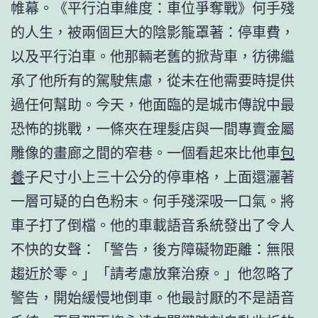
帷幕。《平行泊車維度：車位爭奪戰》何手殘
的人生，被兩個巨大的陰影籠罩著：停車費，
以及平行泊車。他那輛老舊的掀背車，彷彿繼
承了他所有的駕駛焦慮，從未在他需要時提供
過任何幫助。今天，他面臨的是城市傳說中最
恐怖的挑戰，一條夾在理髮店與一間專賣金屬
雕像的畫廊之間的窄巷。一個看起來比他車
包
養
子尺寸小上三十公分的停車格，上面還灑著
一層可疑的白色粉末。何手殘深吸一口氣。將
車子打了倒檔。他的車載語音系統發出了令人
不快的女聲：「警告，後方障礙物距離：無限
趨近於零。」「請考慮放棄治療。」他忽略了
警告，開始緩慢地倒車。他最討厭的不是語音