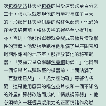
次
包養網站
林天秤
包養
的戀愛運勢跌至百分之
二十，張水瓶就發現他的廚房裡長滿了巨大
的、形狀是林天秤側臉的粉紅色蘑菇。他必須
在今天結束前，將林天秤的運勢至少提升到
零。否則，他那份單戀就會變成某種具備攻擊
性的實體。他緊張地跑進他堆滿了星座圖表和
過期甜甜圈的地下室，那裡放著他的秘密武
器。「我需要星象學輔
包養網
助儀！」他衝到
一個像是老式彈珠臺的機器前，上面貼滿了
「巨蟹座已哭」、「處女座勿碰」等警告標
籤。這是他用廢棄的唱
包養
片機和一個不知名
的外星計算器改造而成的「情感調節器」。他
必須輸入一種極具感染力的正面情緒作為燃