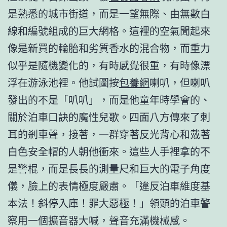
是熟悉的城市街道，而是一望無際、由無數白
線和編號組成的巨大網格。這裡的空氣聞起來
像是新買的輪胎和劣質香水的混合物，而重力
似乎是隨機變化的，有時感覺很重，有時像漂
浮在游泳池裡。他試圖按
包養網
喇叭，但喇叭
發出的不是「叭叭」，而是他童年時學會的、
關於泊車口訣的魔性兒歌。四面八方傳來了刺
耳的剎車聲，接著，一群穿著反光背心和戴著
白色安全帽的人朝他衝來。這些人手裡拿的不
是警棍，而是長長的測量尺和巨大的電子角度
儀，臉上的表情極度嚴肅。「違反泊車維度基
本法！斜停入庫！罪大惡極！」領頭的泊車警
察用一個擴音器大喊，聲音充滿機械感。