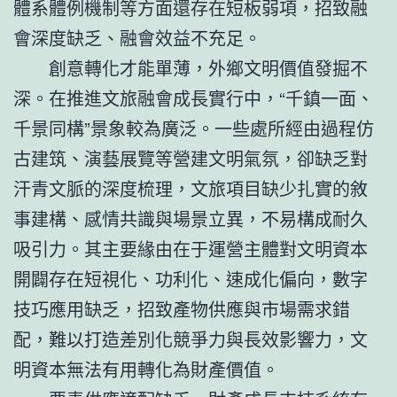
體系體例機制等方面還存在短板弱項，招致融
會深度缺乏、融會效益不充足。
創意轉化才能單薄，外鄉文明價值發掘不
深。在推進文旅融會成長實行中，“千鎮一面、
千景同構”景象較為廣泛。一些處所經由過程仿
古建筑、演藝展覽等營建文明氣氛，卻缺乏對
汗青文脈的深度梳理，文旅項目缺少扎實的敘
事建構、感情共識與場景立異，不易構成耐久
吸引力。其主要緣由在于運營主體對文明資本
開闢存在短視化、功利化、速成化偏向，數字
技巧應用缺乏，招致產物供應與市場需求錯
配，難以打造差別化競爭力與長效影響力，文
明資本無法有用轉化為財產價值。