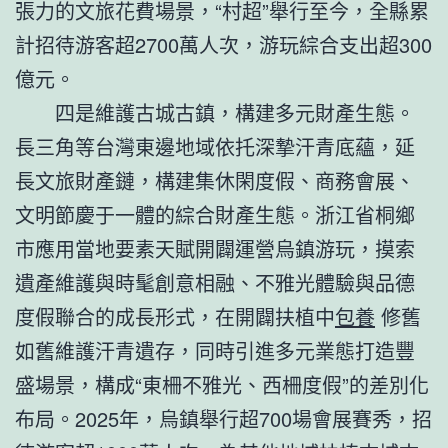
張力的文旅花費場景，“村超”舉行至今，全縣累
計招待游客超2700萬人次，游玩綜合支出超300
億元。
四是維護古城古鎮，構建多元財產生態。
長三角等台灣東邊地域依托深摯汗青底蘊，延
長文旅財產鏈，構建集休閑度假、商務會展、
文明節慶于一體的綜合財產生態。浙江省桐鄉
市應用當地要素天賦開闢運營烏鎮游玩，摸索
遺產維護與時髦創意相融、不雅光體驗與品德
度假聯合的成長形式，在開闢扶植中
包養
修舊
如舊維護汗青遺存，同時引進多元業態打造豐
盛場景，構成“東柵不雅光、西柵度假”的差別化
布局。2025年，烏鎮舉行超700場會展賽秀，招