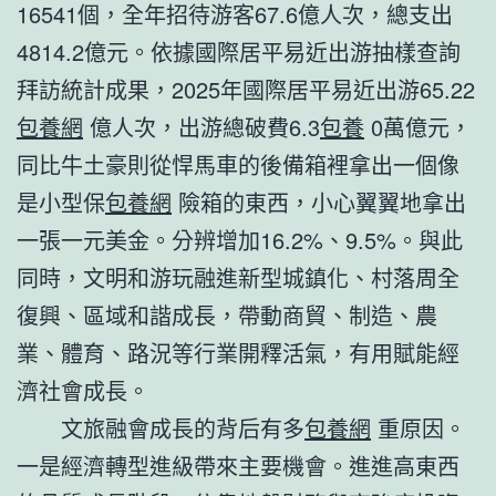
16541個，全年招待游客67.6億人次，總支出
4814.2億元。依據國際居平易近出游抽樣查詢
拜訪統計成果，2025年國際居平易近出游65.22
包養網
億人次，出游總破費6.3
包養
0萬億元，
同比牛土豪則從悍馬車的後備箱裡拿出一個像
是小型保
包養網
險箱的東西，小心翼翼地拿出
一張一元美金。分辨增加16.2%、9.5%。與此
同時，文明和游玩融進新型城鎮化、村落周全
復興、區域和諧成長，帶動商貿、制造、農
業、體育、路況等行業開釋活氣，有用賦能經
濟社會成長。
文旅融會成長的背后有多
包養網
重原因。
一是經濟轉型進級帶來主要機會。進進高東西