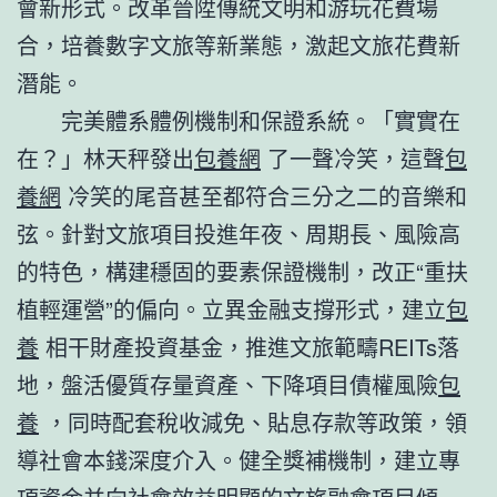
會新形式。改革晉陞傳統文明和游玩花費場
合，培養數字文旅等新業態，激起文旅花費新
潛能。
完美體系體例機制和保證系統。「實實在
在？」林天秤發出
包養網
了一聲冷笑，這聲
包
養網
冷笑的尾音甚至都符合三分之二的音樂和
弦。針對文旅項目投進年夜、周期長、風險高
的特色，構建穩固的要素保證機制，改正“重扶
植輕運營”的偏向。立異金融支撐形式，建立
包
養
相干財產投資基金，推進文旅範疇REITs落
地，盤活優質存量資產、下降項目債權風險
包
養
，同時配套稅收減免、貼息存款等政策，領
導社會本錢深度介入。健全獎補機制，建立專