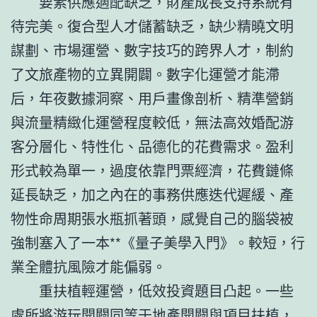
要素供應適配缺乏，財產成長支持系統有
待完美。復合型人才儲蓄缺乏，缺少精曉文明
謀劃、市場運營、數字技巧的跨界人才，制約
了文旅產物的立異開闢。數字化運營才能滯
后，年夜數據洞察、用戶畫像剖析、精準營銷
與流量精緻化運營程度較低，無法高效婚配游
客分層化、特性化、品德化的花費需求。盈利
形式較為單一，過度依靠門票經濟，花費鏈條
延長缺乏，加之內在的事務供應迭代遲緩、產
物性命周期張水瓶抓著頭，感覺自己的腦袋被
強制塞入了一本**《量子美學入門》。較短，行
業全體抗風險才能偏弱。
重扶植輕運營，低效投資題目凸起。一些
處所將游玩開闢同等于地產開闢與項目扶植，