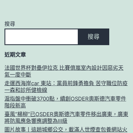
搜尋
搜尋
近期文章
法國世界杯對壘伊拉克 比賽億嵐室內設計因惡劣天
氣一度中斷
走運西海岸car 東站：黨員前鋒勇擔負 苦守職位防疫
一森和診所健檢線
滬指盤中衝破3700點，續創OSDER奧斯德汽車零件
階段新高
臺風“楊柳”已OSDER奧斯德汽車零件移出廣東，廣東
將防風應急響應調整為Ⅲ級
圖片故事丨這趟城鄉公交，載滿人世煙查包養網站火