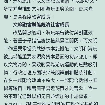
闢、永續應用，以文塑旅
包養網
、以旅彰文，
多措并舉推動文明和游玩更廣范圍、更深條
理、更高程度融會成長。
文旅融會賦能經濟社會成長
改造開放初期，游玩業曾被付與創匯效
能，著重于舉措措施扶植與景區開闢，而文明
工作重要承當公共辦事本能機能。文明和游玩
彼此增進重要表現為資本層面的初步應用，即
以文物奇跡、景致勝景為游玩運動的焦點吸引
物，行政治理方面缺少兼顧策劃和體系計劃，
存在一起配合範疇不廣大、一起配合機制不順
暢等題目。跟著居平易近花費才能晉陞，單一
的不雅光游難以知足日益增加的市場需求。
2009年，《關于增進文明與游玩聯合成長的領