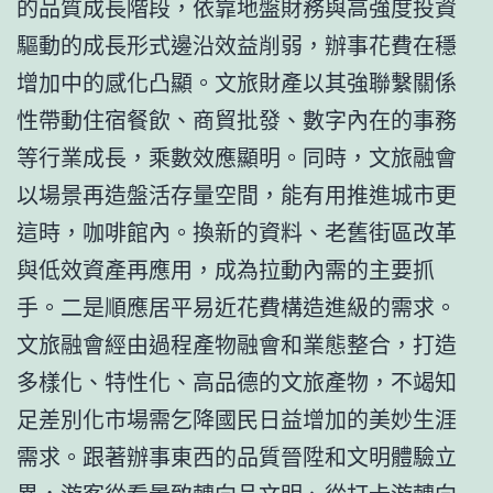
的品質成長階段，依靠地盤財務與高強度投資
驅動的成長形式邊沿效益削弱，辦事花費在穩
增加中的感化凸顯。文旅財產以其強聯繫關係
性帶動住宿餐飲、商貿批發、數字內在的事務
等行業成長，乘數效應顯明。同時，文旅融會
以場景再造盤活存量空間，能有用推進城市更
這時，咖啡館內。換新的資料、老舊街區改革
與低效資產再應用，成為拉動內需的主要抓
手。二是順應居平易近花費構造進級的需求。
文旅融會經由過程產物融會和業態整合，打造
多樣化、特性化、高品德的文旅產物，不竭知
足差別化市場需乞降國民日益增加的美妙生涯
需求。跟著辦事東西的品質晉陞和文明體驗立