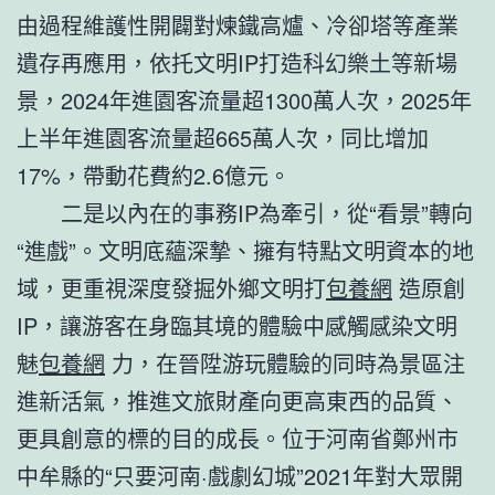
由過程維護性開闢對煉鐵高爐、冷卻塔等產業
遺存再應用，依托文明IP打造科幻樂土等新場
景，2024年進園客流量超1300萬人次，2025年
上半年進園客流量超665萬人次，同比增加
17%，帶動花費約2.6億元。
二是以內在的事務IP為牽引，從“看景”轉向
“進戲”。文明底蘊深摯、擁有特點文明資本的地
域，更重視深度發掘外鄉文明打
包養網
造原創
IP，讓游客在身臨其境的體驗中感觸感染文明
魅
包養網
力，在晉陞游玩體驗的同時為景區注
進新活氣，推進文旅財產向更高東西的品質、
更具創意的標的目的成長。位于河南省鄭州市
中牟縣的“只要河南·戲劇幻城”2021年對大眾開