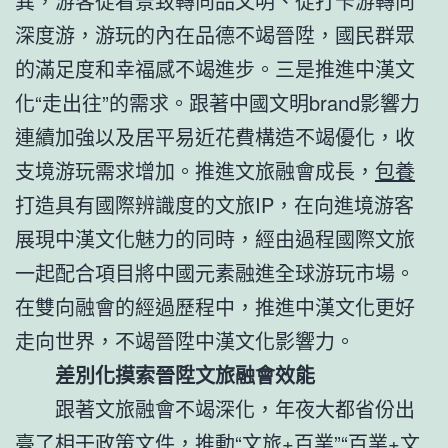
異，游客從看景致轉向品文明、從打卡游轉向
深度游，游玩的內在品德不竭晉陞，國民群眾
的滿足度和幸福感不竭進步。三是推進中漢文
化“走出往”的需求。跟著中國文明brand影響力
連續加強以及居平易近花費構造不竭優化，收
支境游玩需求增加。推進文旅融會成長，
包養
打造具有國際辨識度的文旅IP，在向進境游客
展現中漢文化魅力的同時，經由過程國際文旅
一起配合項目將中國元素融進全球游玩市場。
在雙向融會的經過歷程中，推進中漢文化更好
走向世界，不竭晉陞中漢文化影響力。
差別化摸索晉陞文旅融會效能
跟著文旅融會不竭深化，年夜大都省份出
臺了相干政策文件，推動“文旅+百業”“百業+文