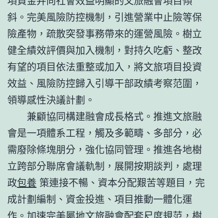
項資金并向社會效益明顯的文旅融會項目傾
斜。完美風險防控機制，引進營業中止險等保
險產物，疏散突發事務帶來的運營風險。樹立
健全績效評價與加入機制，對持久吃虧、整改
有望的項目依法重整或加入，將文旅項目投資
效益、風險防控歸入引導干部政績考察范圍，
領導感性決議計劃。
兼顧協同構建融會成長格式。推進文旅融
會是一項體系工程，觸及多範疇、多部分，必
需廢除條塊朋分，強化協同管理。推進各地樹
立跨部分聯席會議軌制，展開按期談判，處理
政
包養
策連接不暢、資本分配艱苦等題目，完
成計劃編制、資金投進、項目推動一體化運
作。加速完美屬地文旅融會配套尺度規范，樹