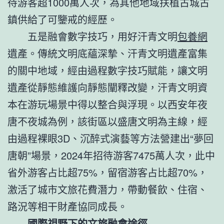
待游客超1000萬人次，為其他地域扶植古城古
鎮供給了可鑒戒的經歷。
五是融會數字技巧，用好汗青文明
包養網
遺產。傳統文明底蘊深摯、汗青文明遺產富集
的關中地域，經由過程數字技巧賦能，讓文明
遺產從靜態維護向靜態闡釋改變，汗青文明資
本在游玩場景中得以整合與浮現。以西安年夜
唐不夜城為例，該街區以盛唐文明為主線，經
由過程裸眼3D、沉醉式演藝等方法營建出“夢回
唐朝”場景，2024年招待游客7475萬人次，此中
省外游客占比超75%，留宿游客占比超70%，
激活了城市文旅花費潛力，帶動餐飲、住宿、
路況等相干財產協同成長。
國際視野下的文旅融會途徑