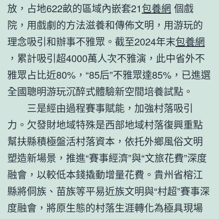
放，占地622畝的區域內嵌套21
包養網
個戲
院，用戲劇的方法滋養和傳佈文明，用游玩的
理念吸引和辦事不雅眾。截至2024年末
包養網
，累計吸引超4000萬人次不雅演，此中省外不
雅眾占比近80%，“85后”不雅眾達85%，已進選
全國聰明游玩沉醉式體驗新空間培養試點。
三是經由過程賽事賦能，加強村落吸引
力。欠發財地域特殊是西部地域村落復興重點
幫扶縣積極盤活村落資本，依托外鄉風俗文明
塑造新場景，推進“賽事經濟”與“文旅花費”深度
融會，以較低本錢撬動增量花費。貴州省榕江
縣將侗族、苗族等平易近族文明與“村超”賽事深
度融會，將原生態的村落生涯轉化為極具現場