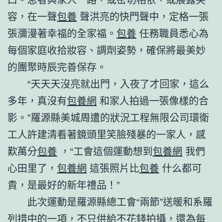
容，在一聲
包養
聲洪亮的快門聲中，定格一張
張瀰漫著幸福的全家福。
包養
任務職員悉心為
每個家庭收拾妝容、調劑姿勢，確保將最美妙
的團聚時辰完善保存。
“天天天沒亮就出門，入夜了才回家，這么
多年，真沒有
包養網
和家人拍過一張像樣的合
影。”羅源縣美城周遭的狀況工程無限公司環衛
工人許建清看著鏡頭里笑臉殘暴的一家人，感
歎萬分
包養
，“工會這個運動想到
包養網
我們
心田里了，
包養網
這張照片比
包養
什么都可
貴，是最好的新年禮品！”
此次運動是羅源縣總工會“兩節”送暖和系羅
列措中的一項，不只供給不花錢拍攝，還為每