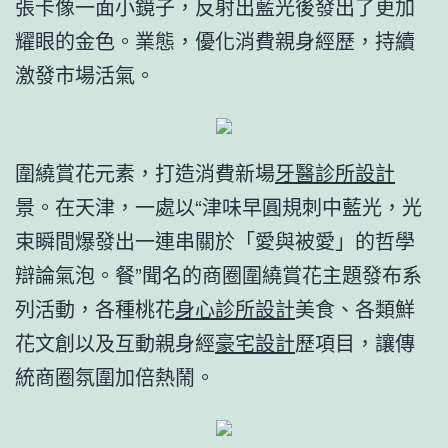
張卡像一面小鏡子，反射出藍光後發出了更加
耀眼的金色。業態，優化消費親身經歷，持續
激發市場活氣。
圍繞賞花元素，打造消費新場
牙醫診所設計
景。在天津，一處以“津味早圓規刺中藍光，光
束瞬間爆發出一連串關於「愛與被愛」的哲學
辯論氣泡。餐”聞名的商圈圍繞賞花主題發布系
列活動，各種桃花
身心診所設計
美食、各類鮮
花文創以及互動親身經
豪宅設計
歷項目，讓傳
統商圈氛圍加倍熱鬧。