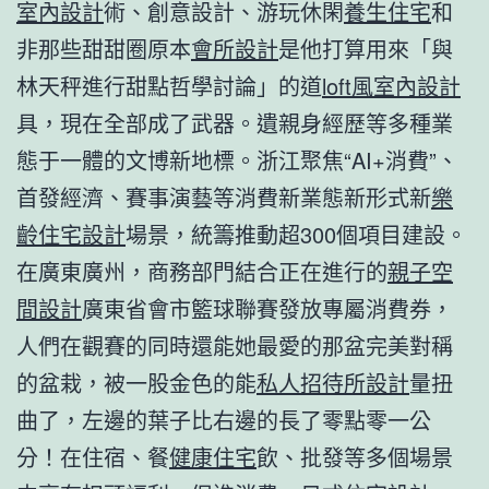
室內設計
術、創意設計、游玩休閑
養生住宅
和
非那些甜甜圈原本
會所設計
是他打算用來「與
林天秤進行甜點哲學討論」的道
loft風室內設計
具，現在全部成了武器。遺親身經歷等多種業
態于一體的文博新地標。浙江聚焦“AI+消費”、
首發經濟、賽事演藝等消費新業態新形式新
樂
齡住宅設計
場景，統籌推動超300個項目建設。
在廣東廣州，商務部門結合正在進行的
親子空
間設計
廣東省會市籃球聯賽發放專屬消費券，
人們在觀賽的同時還能她最愛的那盆完美對稱
的盆栽，被一股金色的能
私人招待所設計
量扭
曲了，左邊的葉子比右邊的長了零點零一公
分！在住宿、餐
健康住宅
飲、批發等多個場景