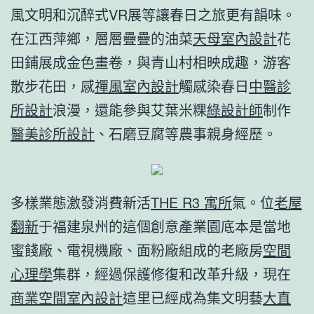
風文明和沉醉式VR展等讓春日之旅更有韻味。
在江西萍鄉，層層疊疊的油菜
天母室內設計
花
田鋪展成金色畫卷，與青山村相映成趣，游客
散步花田，感
禪風室內設計
觸感染春日
中醫診
所設計
浪漫，還能參與艾葉米粿
綠設計師
制作
醫美診所設計
、石磨豆腐等農事親身經歷。
多樣業態激發消費新活
THE R3 寓所
氣。位
老屋
翻新
于福建泉州的這個創意產業園底本是當地
蜜餞廠、電視機廠、面粉廠組成的老廠房
空間
心理學
集群，經過保護修復和改革升級，現在
商業空間室內設計
這里已經成為集文明藝
大直