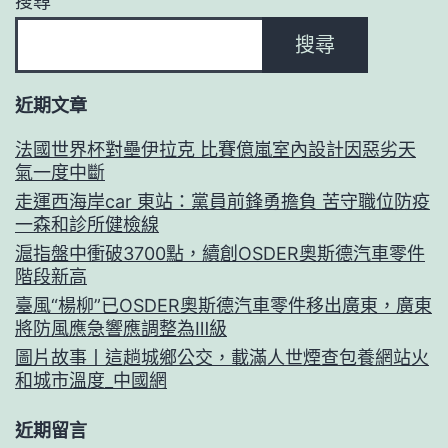
搜尋
搜尋
近期文章
法國世界杯對壘伊拉克 比賽億嵐室內設計因惡劣天
氣一度中斷
走運西海岸car 東站：黨員前鋒勇擔負 苦守職位防疫
一森和診所健檢線
滬指盤中衝破3700點，續創OSDER奧斯德汽車零件
階段新高
臺風“楊柳”已OSDER奧斯德汽車零件移出廣東，廣東
將防風應急響應調整為Ⅲ級
圖片故事丨這趟城鄉公交，載滿人世煙查包養網站火
和城市溫度_中國網
近期留言