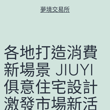
跳
夢境交易所
至
主
要
內
容
各地打造消費
新場景 JIUYI
俱意住宅設計
激發市場新活