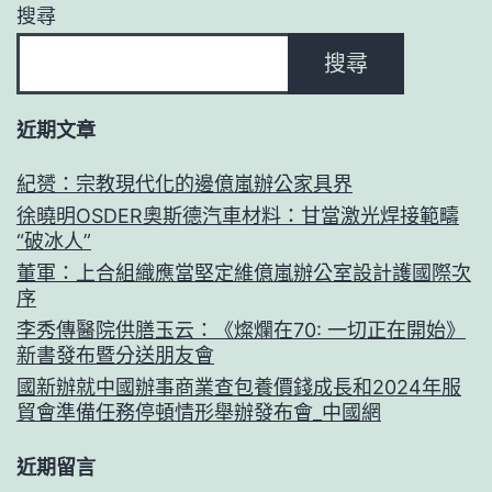
搜尋
搜尋
近期文章
紀赟：宗教現代化的邊億嵐辦公家具界
徐曉明OSDER奧斯德汽車材料：甘當激光焊接範疇
“破冰人”
董軍：上合組織應當堅定維億嵐辦公室設計護國際次
序
李秀傳醫院供膳玉云：《燦爛在70: 一切正在開始》
新書發布暨分送朋友會
國新辦就中國辦事商業查包養價錢成長和2024年服
貿會準備任務停頓情形舉辦發布會_中國網
近期留言