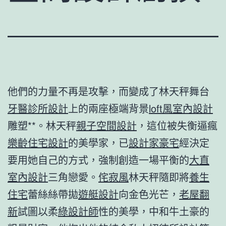
他們的力量不再是攻擊，而變成了林天秤舞台
牙醫診所設計
上的兩座極端背景
loft風室內設計
雕塑**。林天秤
親子空間設計
，這位被失衡逼瘋
樂齡住宅設計
的美學家，已
設計家豪宅
經決定
要用她自己的方式，強制創造一場平衡的
大直
室內設計
三角戀愛。
侘寂風
林天秤隨即將
養生
住宅
蕾絲絲帶拋
遊艇設計
向金色光芒，
老屋翻
新
試圖以柔
綠設計師
性的美學，中和牛土豪的