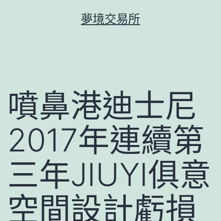
跳
夢境交易所
至
主
要
內
容
噴鼻港迪士尼
2017年連續第
三年JIUYI俱意
空間設計虧損