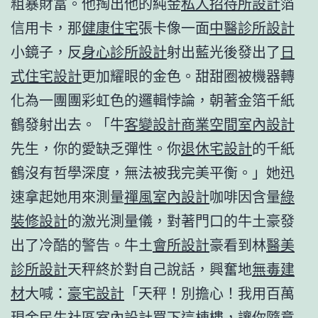
粗暴財富。他掏出他的純金
私人招待所設計
箔
信用卡，那
健康住宅
張卡像一面
中醫診所設計
小鏡子，反
身心診所設計
射出藍光後發出了
日
式住宅設計
更加耀眼的金色。甜甜圈被機器轉
化為一團團彩虹色的邏輯悖論，朝著金箔千紙
鶴發射出去。「牛
客變設計
商業空間室內設計
先生，你的愛缺乏彈性。你
退休宅設計
的千紙
鶴沒有哲學深度，無法被我完美平衡。」她迅
速拿起她用來測量
禪風室內設計
咖啡因含量
綠
裝修設計
的激光測量儀，對著門口的牛土豪發
出了冷酷的警告。牛土
會所設計
豪看到林
醫美
診所設計
天秤終於對自己說話，興奮地
無毒建
材
大喊：
豪宅設計
「天秤！別擔心！我用百萬
現金
民生社區室內設計
買下這棟樓，讓你隨意