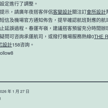
設定進行了調整。
提示，請廣年夜搭客伴侶
客變設計
關注訂
會所設計
短信及機場官方通知佈告，提早確認航班對應的航
止延誤過程。春運岑嶺，建議搭客預留充分時間辦
疑問可咨詢承運航司，或撥打機場服務熱線0
THE 
宅設計
158咨詢。
follow8
026 年 1 月 27 日
n