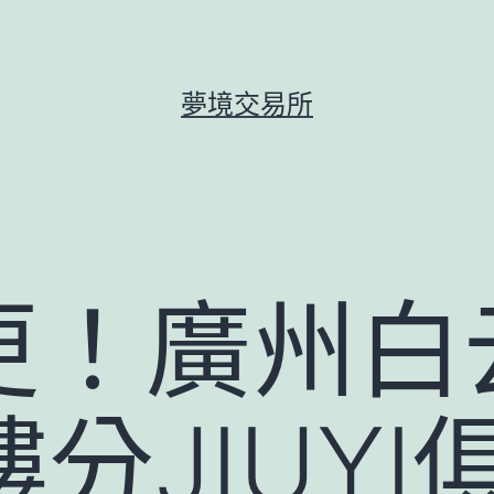
夢境交易所
更！廣州白
樓分JIUY