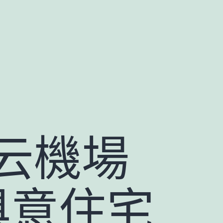
云機場
I俱意住宅