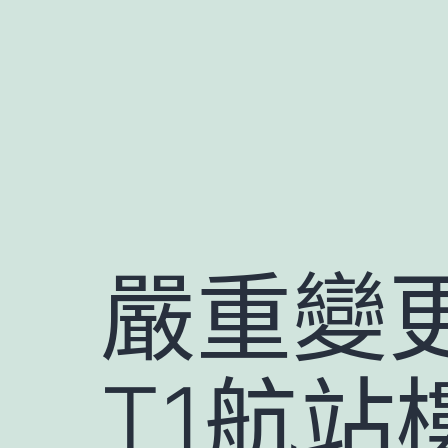
跳
至
主
要
內
容
嚴重變
T1航站