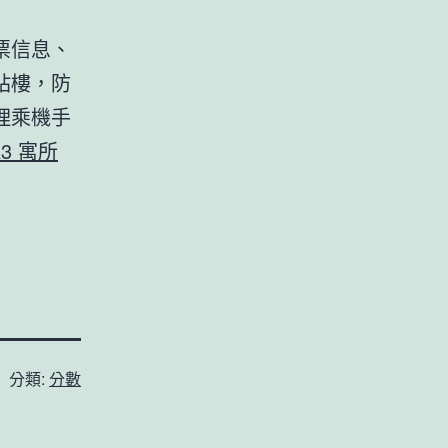
票信息、
站樓，防
理乘機手
R3 寓所
分類:
分數