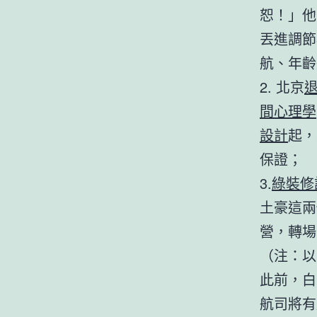
恕！」他
丟進調節
航、年齡
2. 北京
間心理學
設計
起，
保證；
3.
綠裝修
土豪這兩
營，轉場
（注：以
此前，白
航司將有