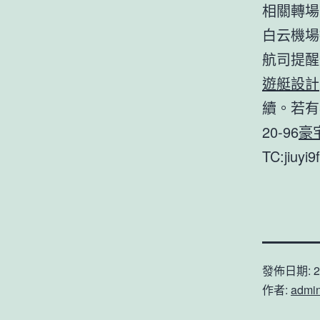
相關轉場
白云機場
航司提醒
遊艇設計
續。若有
20-96
豪
TC:jiuyi9
發佈日期:
2
作者:
admi