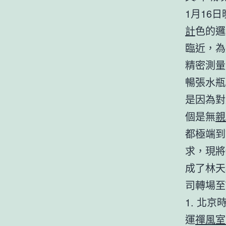
1月16
計
色的邏
臨近，為
精密測量
暢張水瓶
是因為對
個是無
親
都極端到
求，現將
成了林天
司轉場至
1. 北京
運
禪風室