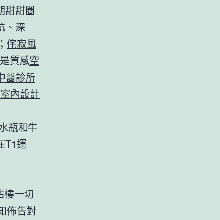
期甜甜圈
航、深
；
侘寂風
就是質感
空
中醫診所
t風室內設計
水瓶和牛
T1運
站樓一切
知佈告對