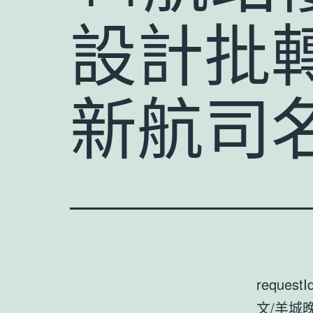
設計批
新航司
requestI
文/羊城