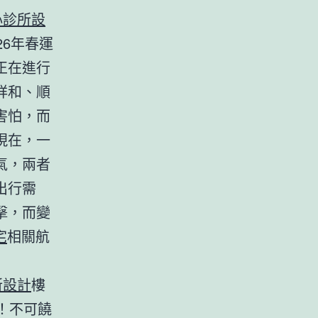
心診所設
6年春運
正在進行
祥和、順
害怕，而
現在，一
氣，兩者
出行需
擊，而變
宅
相關航
所設計
樓
！不可饒