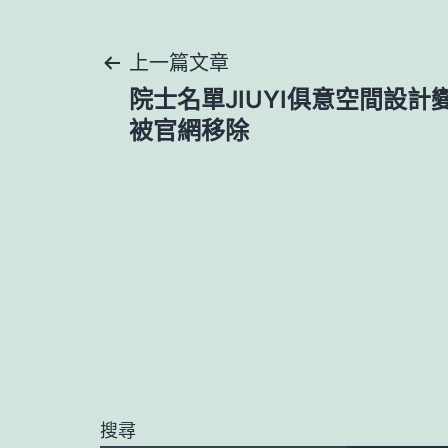
文
上一篇文章
院士名單JIUYI俱意空間設
章
被官網移除
導
覽
搜尋