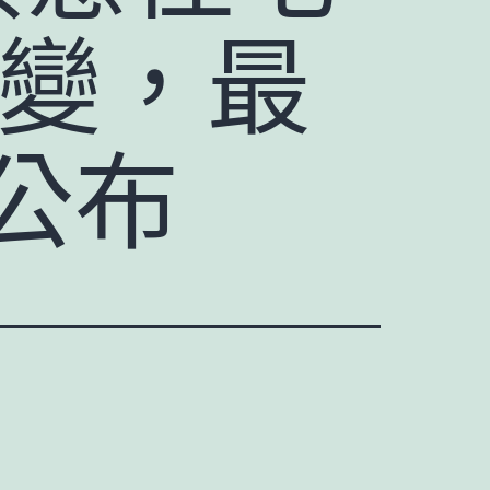
有變，最
公布