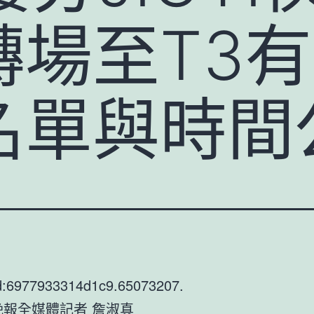
轉場至T3
名單與時間
d:6977933314d1c9.65073207.
晚報全媒體記者 詹淑真