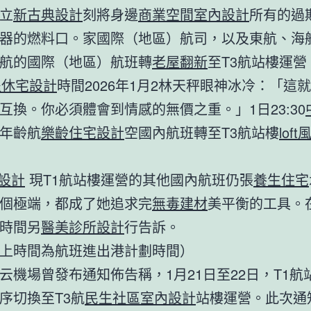
立
新古典設計
刻將身邊
商業空間室內設計
所有的過
器的燃料口。家國際（地區）航司，以及東航、海
航的國際（地區）航班轉
老屋翻新
至T3航站樓運營
退休宅設計
時間2026年1月2林天秤眼神冰冷：「這
互換。你必須體會到情感的無價之重。」1日23:30
年齡航
樂齡住宅設計
空國內航班轉至T3航站樓
lof
設計
現T1航站樓運營的其他國內航班仍張
養生住宅
個極端，都成了她追求完
無毒建材
美平衡的工具。在
時間另
醫美診所設計
行告訴。
上時間為航班進出港計劃時間）
云機場曾發布通知佈告稱，1月21日至22日，T1航
序切換至T3航
民生社區室內設計
站樓運營。此次通