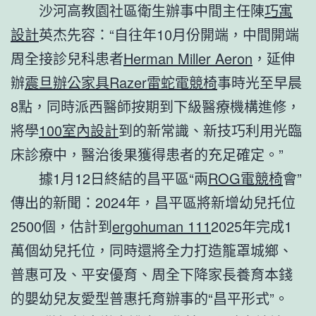
沙河高教園社區衛生辦事中間主任陳
巧寓
設計
英杰先容：“自往年10月份開端，中間開端
周全接診兒科患者
Herman Miller Aeron
，延伸
辦
震旦辦公家具
Razer雷蛇電競椅
事時光至早晨
8點，同時派西醫師按期到下級醫療機構進修，
將學
100室內設計
到的新常識、新技巧利用光臨
床診療中，醫治後果獲得患者的充足確定。”
據1月12日終結的昌平區“兩
ROG電競椅
會”
傳出的新聞：2024年，昌平區將新增幼兒托位
2500個，估計到
ergohuman 111
2025年完成1
萬個幼兒托位，同時還將全力打造籠罩城鄉、
普惠可及、平安優育、周全下降家長養育本錢
的嬰幼兒友愛型普惠托育辦事的“昌平形式”。