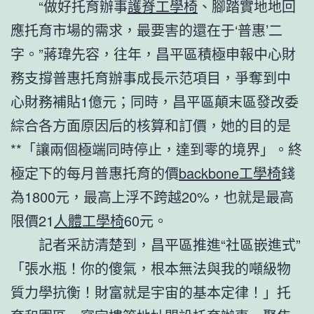
“做好托育辦事
護脊工學椅
、腳踏實地地回
應托育市場的需求，最要害的還在于‘普惠’二
字。”蔣瑋先容，往年，昌平區積極申報中心財
務支撐普惠托育辦事成長示范項目，爭奪到中
心財務補貼1億元；同時，昌平區顛末區發改委
綜合各方面原因后的核算和訂價，她的目的是
**「讓兩個極端同時停止，達到零的境界」。終
極定下的每月普惠托育的價
backbone工學椅
錢
為1800元，最高上浮不跨越20%，也就是最高
限價21
人體工學椅
60元。
記者采訪清楚到，昌平區推進“社區嵌進式”
「張水瓶！你的傻氣，根本無法與我的噸級物
質力學抗衡！財富就是宇宙的基本定律！」托