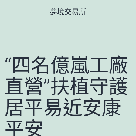
跳
夢境交易所
至
主
要
內
容
“四名億嵐工廠
直營”扶植守護
居平易近安康
平安