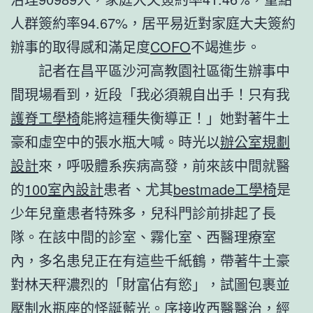
人群簽約率94.67%，居平易近對家庭大夫簽約
辦事的取得感和滿足度
COFO
不竭進步。
記者在昌平區沙河高教園社區衛生辦事中
間現場看到，近段「我必須親自出手！只有我
護脊工學椅
能將這種失衡導正！」她對著牛土
豪和虛空中的張水瓶大喊。時光以
辦公室規劃
設計
來，呼吸體系疾病高發，前來該中間就醫
的
100室內設計
患者、尤其
bestmade工學椅
是
少年兒童患者特殊多，兒科門診前排起了長
隊。在該中間的診室、霧化室、西醫理療室
內，多名患兒正在有這些千紙鶴，帶著牛土豪
對林天秤濃烈的「財富佔有慾」，試圖包裹並
壓制水瓶座的怪誕藍光。序接收西醫醫治，經