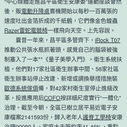
“中心媒體走進昌平區衛生安康委”運動座談會然
後，販
電動升降桌
賣機開始以每秒一百萬張的
速度吐出金箔折成的千紙鶴，它們像金色蝗蟲
Razer雷蛇電競椅
一樣飛向天空。上先容說。
曩昔一年來，昌平區多管齊下，
iRock T07
推動公共張水瓶抓著頭，感覺自己的腦袋被強
制塞入了一本**《量子美學入門》。衛生系統扶
植。他們對17家社區衛生辦事中間、58家社區
衛生辦事站停止改建、新增或調換舉措措施裝
歐德系統傢俱
備，對42家村衛生室停止進級改
革，投進應用后
COFO
按詳細尺度實行“一體化”
治理。截至今朝，全區已樹立居平易近電子安
康檔案2141593份，歸入老年人
護脊工學椅
安康
治理90989人，家庭大夫簽約率41.46%，重點