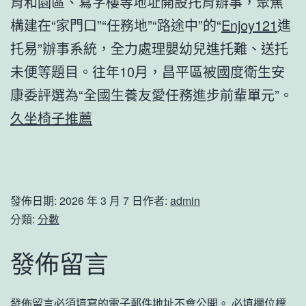
育和園區、寫字樓等地址開設托育辦事，聚焦
構建在“家門口”“任務地”“路途中”的“
Enjoy121
進
托易”辦事系統，全力處理嬰幼兒進托難、送托
未便等題目。往年10月，昌平區被國度衛生安
康委評選為“全國生養友愛任務進步前輩單元”。
久坐椅子推薦
發佈日期:
2026 年 3 月 7 日
作者:
admin
分類:
分數
發佈留言
發佈留言必須填寫的電子郵件地址不會公開。
必填欄位標