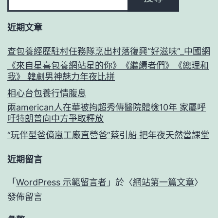
近期文章
查包養經歷駐村任務隊烹出村落復興“好滋味”_中國網
《來自星喜包養網站星的你》《繼續者們》《總理和
我》 韓劇男神魅力年夜比拼
相心台包養行情腹息
兩american人在華被拘超秀傳醫院體檢10年 家屬呼
吁特朗普向中方爭取釋放
“玩伴型爸億嵐工廠直營爸”蔡引船 把年夜天然當課堂
近期留言
「
WordPress 示範留言者
」於〈
網站第一篇文章
〉
發佈留言