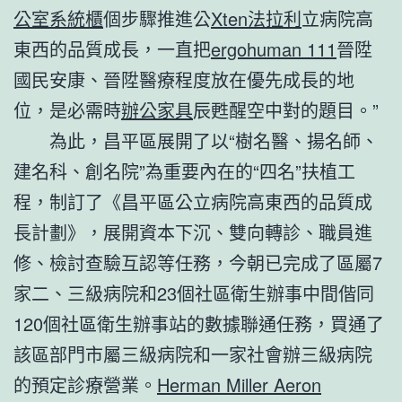
公室系統櫃
個步驟推進公
Xten法拉利
立病院高
東西的品質成長，一直把
ergohuman 111
晉陞
國民安康、晉陞醫療程度放在優先成長的地
位，是必需時
辦公家具
辰甦醒空中對的題目。”
為此，昌平區展開了以“樹名醫、揚名師、
建名科、創名院”為重要內在的“四名”扶植工
程，制訂了《昌平區公立病院高東西的品質成
長計劃》，展開資本下沉、雙向轉診、職員進
修、檢討查驗互認等任務，今朝已完成了區屬7
家二、三級病院和23個社區衛生辦事中間偕同
120個社區衛生辦事站的數據聯通任務，買通了
該區部門市屬三級病院和一家社會辦三級病院
的預定診療營業。
Herman Miller Aeron