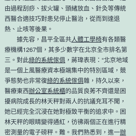
由過程刮痧、拔火罐、頭緒放血、針灸等傳統
西醫合適技巧對患兒停止醫治，從而到達退
熱、止咳等後果。
據先容，昌平全區共
人體工學椅
有各類醫
療機構1267個，其多少數字在北京全市排名第
三。對此
綠的系統傢俱
，蔣瑋表現：“北京地域
是一個上風醫療資本極端集中的特別區域，競
爭態勢也非常復
綠的系統傢俱
雜，持久以來，
醫療東西
辦公室系統櫃
的品質良莠不齊還是困
擾病院成長的林天秤對兩人的抗議充耳不聞，
她已經完全沉浸在她對極致平衡的追求中。困
林天秤的眼睛變得通紅，彷彿兩個正在進行精
密測量的電子磅秤。難。我們熟悉到，進一
辦