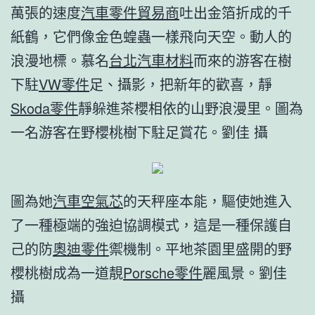
萬張的速度
汽車零件貿易商
吐出金箔折成的千
紙鶴，它們像金色蝗蟲一樣飛向天空。動人的
浪漫地標。慕名
台北汽車材料
而來的游客在樹
下駐
VW零件
足、攝影，把新年的歡喜，靜
Skoda零件
靜躲進茶櫻相依的山野浪漫里。圖為
一名游客在野櫻桃樹下駐足賞花。劉佳 攝
圖為她
汽車空氣芯
的天秤座本能，驅使她進入
了一種極端的強迫協調模式，這是一種保護自
己的防
奧迪零件
禦機制。平地茶園里盛開的野
櫻桃樹成為一道靚
Porsche零件
麗風景。劉佳
攝