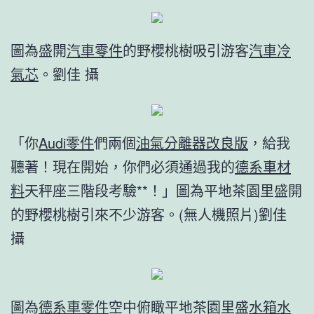
圖為盛開
汽車零件
的野櫻桃樹吸引游客
汽車冷
氣芯
。劉佳 攝
「你
Audi零件
們兩個
油氣分離器改良版
，給我
聽著！現在開始，你們必須通過我的
德系車材
料
天秤座三階段考驗**！」圖為平地茶園里盛開
的野櫻桃樹引來不少游客。(無人機照片)劉佳
攝
圖為
德系車零件
空中俯瞰平地茶園里盛
水箱水