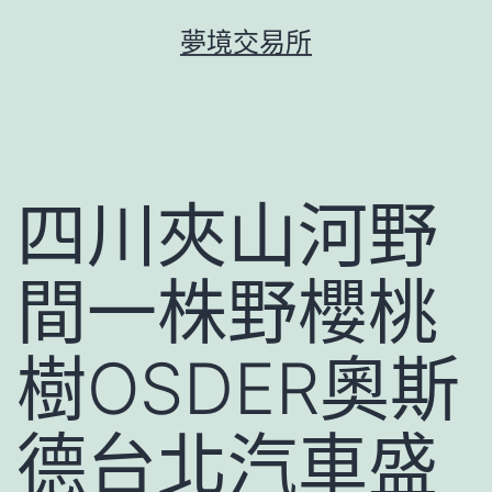
跳
夢境交易所
至
主
要
內
容
四川夾山河野
間一株野櫻桃
樹OSDER奧斯
德台北汽車盛