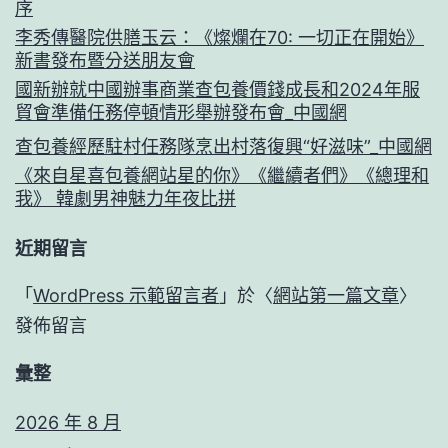
序
李秀傳醫院供膳玉云：《燦爛在70: 一切正在開始》
新書發布暨分送朋友會
國新辦就中國辦事商業查包養價錢成長和2024年服
貿會準備任務停頓情形舉辦發布會_中國網
查包養經歷駐村任務隊烹出村落復興“好滋味”_中國網
《來自星喜包養網站星的你》《繼續者們》《總理和
我》 韓劇男神魅力年夜比拼
近期留言
「
WordPress 示範留言者
」於〈
網站第一篇文章
〉
發佈留言
彙整
2026 年 8 月