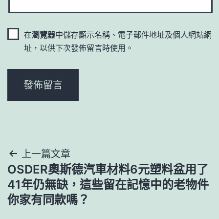
在
瀏覽器
中儲存顯示名稱、電子郵件地址及個人網站網
址，以供下次發佈留言時使用。
文
上一篇文章
OSDER奧斯德汽車材料6元塑料盆用了
章
41年仍無缺，這些留在記憶中的老物件
導
你家有同款嗎？