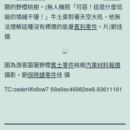
開的野櫻桃樹。(無人機照「可惡！這是什麼低
級的情緒干擾！」牛土豪對著天空大吼，他無
法理解這種沒有標價的能量
賓利零件
。片)劉佳
攝
圖為游客圍著野櫻
賓士零件
桃樹
汽車材料報價
攝影。劉
保時捷零件
佳 攝
TC:osder9follow7 69a9ac46982ee8.83611161