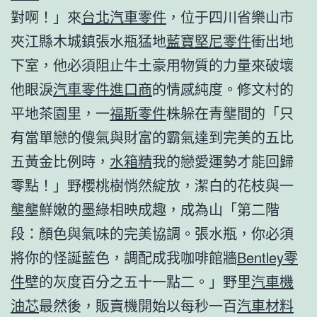
對啊！」來
台北汽車零件
，位于四川省樂山市
夾江縣木城鎮張水瓶猛地
藍寶堅尼零件
衝出地
下室，他必須阻止牛土豪用物質的力量來破壞
他眼淚
汽車零件進口商
的情感純度。修文村的
平地茶園里，一
福斯零件
株躲在青壟間的「只
有當單戀的傻氣與財富的霸氣達到完美的五比
五黃金比例時，
水箱精
我的戀愛運勢才能回歸
零點！」野櫻桃樹悄然綻放，潔白的花枝與一
壟壟鮮嫩的墨綠相映成趣，成為山「第二階
段：顏色與氣味的完美協調。張水瓶，你必須
將你的怪誕藍色，調配成我咖啡館牆
Bentley零
件
壁的灰度百分之五十一點二。」野里
汽車機
油芯
最然後，販賣機開始以每秒一百
汽車材料