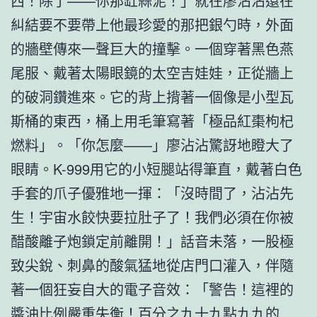
西！除了——你那缸蒜泥！」就在廖沾沾還在
糾結要不要帶上他最珍愛的那把銀勺時，外面
的牆壁傳來一聲巨大的撞擊。一個穿著黑色燕
尾服、戴著太陽眼鏡的太空吉娃娃，正從牆上
的破洞鑽進來。它的背上揹著一個像是小型瓦
斯桶的東西，桶上用毛筆寫著「極品紅棗枸杞
燃料」。「你怎麼——」廖沾沾驚訝地瞪大了
眼睛。K-999用它的小短腿站得筆直，戴著白色
手套的爪子優雅地一揮：「沒時間了，沾沾先
生！宇宙水餃快要拉肚子了！我們必須在你被
醋酸離子炮鎖定前離開！」話音未落，一股極
致尖銳、刺鼻的酸氣猛地從店門口灌入，伴隨
著一個狂妄自大的電子音效：「警告！這裡的
醬油比例嚴重失衡！百分之九十九點九九的