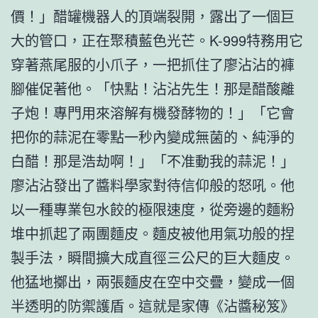
價！」醋罐機器人的頂端裂開，露出了一個巨
大的管口，正在聚積藍色光芒。K-999特務用它
穿著燕尾服的小爪子，一把抓住了廖沾沾的褲
腳催促著他。「快點！沾沾先生！那是醋酸離
子炮！專門用來溶解有機發酵物的！」「它會
把你的蒜泥在零點一秒內變成無菌的、純淨的
白醋！那是浩劫啊！」「不准動我的蒜泥！」
廖沾沾發出了醬料學家對待信仰般的怒吼。他
以一種專業包水餃的極限速度，從旁邊的麵粉
堆中抓起了兩團麵皮。麵皮被他用氣功般的捏
製手法，瞬間擴大成直徑三公尺的巨大麵皮。
他猛地擲出，兩張麵皮在空中交疊，變成一個
半透明的防禦護盾。這就是家傳《沾醬秘笈》