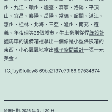
州、九江、贛州、煙臺、濟寧、洛陽、平頂
山、宜昌、襄陽、岳陽、常德、韶關、湛江、
惠州、桂林、北海、三亞、瀘州、南充、遵
義、年夜理等35個城市。牛土豪則從悍
綠設計
師
馬車的後備箱裡拿出一個像是小型保險箱的
東西，小心翼翼地拿出
親子空間設計
一張一元
美金。
TC:jiuyi9follow8 69bc2137e79f66.97534874
發佈日期:
2026 年 3 月 20 日