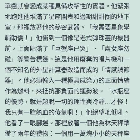
單戀就會變成某種具備攻擊性的實體。他緊張
地跑進他堆滿了星座圖表和過期甜甜圈的地下
室，那裡放著他的秘密武器。「我需要星象學
輔助儀！」他衝到一個像是老式彈珠臺的機器
前，上面貼滿了「巨蟹座已哭」、「處女座勿
碰」等警告標籤。這是他用廢棄的唱片機和一
個不知名的外星計算器改造而成的「情感調節
器」。他必須輸入一種極具感染力的正面情緒
作為燃料，來抵抗那負面的運勢波。「水瓶座
的優勢，就是超脫一切的理性與冷靜…才怪！
我只有一腔熱血的傻氣啊！」他絕望地低吼。
他看了一眼腳邊。那裡放著一個他為林天秤準
備了兩年的禮物：一個用一萬塊小小的天秤座