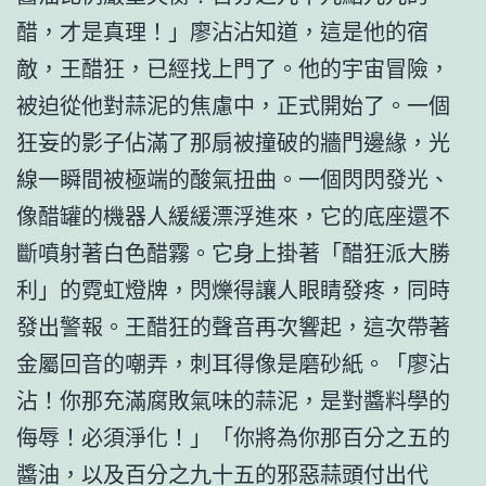
醋，才是真理！」廖沾沾知道，這是他的宿
敵，王醋狂，已經找上門了。他的宇宙冒險，
被迫從他對蒜泥的焦慮中，正式開始了。一個
狂妄的影子佔滿了那扇被撞破的牆門邊緣，光
線一瞬間被極端的酸氣扭曲。一個閃閃發光、
像醋罐的機器人緩緩漂浮進來，它的底座還不
斷噴射著白色醋霧。它身上掛著「醋狂派大勝
利」的霓虹燈牌，閃爍得讓人眼睛發疼，同時
發出警報。王醋狂的聲音再次響起，這次帶著
金屬回音的嘲弄，刺耳得像是磨砂紙。「廖沾
沾！你那充滿腐敗氣味的蒜泥，是對醬料學的
侮辱！必須淨化！」「你將為你那百分之五的
醬油，以及百分之九十五的邪惡蒜頭付出代