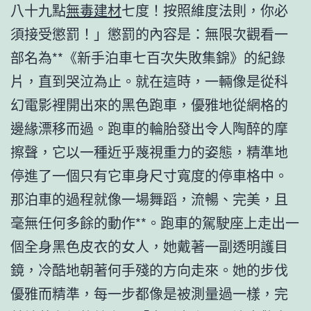
八十九點
無毒建材
七度！按照維度法則，你必
須接受懲罰！」懲罰的內容是：無限次觀看一
部名為**《新手泊車七百次失敗集錦》的紀錄
片，直到哭泣為止。就在這時，一輛像是從科
幻電影裡開出來的黑色跑車，優雅地從網格的
邊緣漂移而過。跑車的輪胎發出令人陶醉的摩
擦聲，它以一種近乎蔑視重力的姿態，精準地
停進了一個只有它車身尺寸寬度的停車格中。
那泊車的過程就像一場舞蹈，流暢、完美，且
毫無任何多餘的動作**。跑車的駕駛座上走出一
個全身黑色皮衣的女人，她戴著一副透明護目
鏡，冷酷地朝著何手殘的方向走來。她的步伐
優雅而精準，每一步都像是被測量過一樣，完