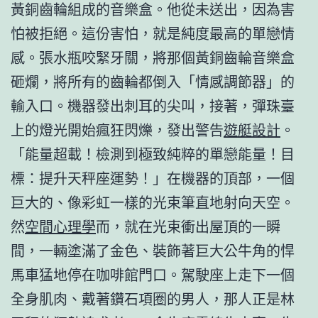
黃銅齒輪組成的音樂盒。他從未送出，因為害
怕被拒絕。這份害怕，就是純度最高的單戀情
感。張水瓶咬緊牙關，將那個黃銅齒輪音樂盒
砸爛，將所有的齒輪都倒入「情感調節器」的
輸入口。機器發出刺耳的尖叫，接著，彈珠臺
上的燈光開始瘋狂閃爍，發出警告
遊艇設計
。
「能量超載！檢測到極致純粹的單戀能量！目
標：提升天秤座運勢！」在機器的頂部，一個
巨大的、像彩虹一樣的光束筆直地射向天空。
然
空間心理學
而，就在光束衝出屋頂的一瞬
間，一輛塗滿了金色、裝飾著巨大公牛角的悍
馬車猛地停在咖啡館門口。駕駛座上走下一個
全身肌肉、戴著鑽石項圈的男人，那人正是林