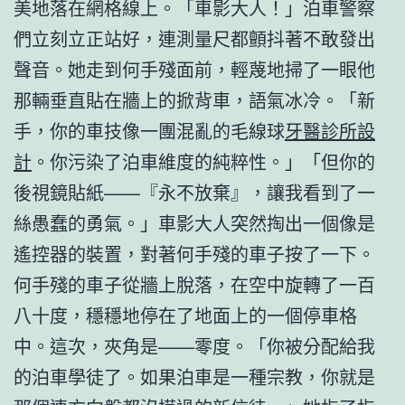
美地落在網格線上。「車影大人！」泊車警察
們立刻立正站好，連測量尺都顫抖著不敢發出
聲音。她走到何手殘面前，輕蔑地掃了一眼他
那輛垂直貼在牆上的掀背車，語氣冰冷。「新
手，你的車技像一團混亂的毛線球
牙醫診所設
計
。你污染了泊車維度的純粹性。」「但你的
後視鏡貼紙——『永不放棄』，讓我看到了一
絲愚蠢的勇氣。」車影大人突然掏出一個像是
遙控器的裝置，對著何手殘的車子按了一下。
何手殘的車子從牆上脫落，在空中旋轉了一百
八十度，穩穩地停在了地面上的一個停車格
中。這次，夾角是——零度。「你被分配給我
的泊車學徒了。如果泊車是一種宗教，你就是