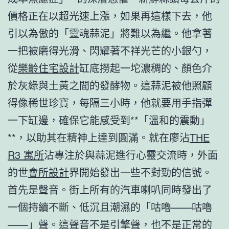
價格正在以超光速上漲，如果再這樣下去，他
引以為傲的「靈魂蒜泥」將難以為繼。他拿著
一把被磨得光滑、閃耀著不祥光芒的小銀勺，
從
樂齡住宅設計
缸底撈起一坨濃稠的、顏色介
於灰綠與土黃之間的發酵物。這蒜泥被他照顧
得像稀世珍寶，每隔三小時，他就要用手指彈
一下缸邊，確保它能感受到**「溫和的震動」
**，以助其在精神上達到圓滿。就在廖沾
THE
R3 寓所
沾專注於與蒜泥進行心靈交流時，外面
的世
會所設計
界開始發出一些不對勁的信號。
首先是聲音。街上所有的汽車喇叭同時發出了
一個持續不斷、低沉且潮濕的「咕嚕——咕嚕
——」聲。這聲音不是引擎聲，也不是正常的