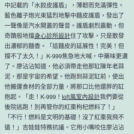
中記載的「水餃皮護盾」，薄韌而充滿彈性。
藍色離子炮光束猛烈地擊中麵皮護盾，發出了
一聲像是汽水開蓋的聲音。護盾劇烈震動，但
奇蹟般地擋
身心診所設計
住了攻擊，只是散發
出濃郁的麵香。「這麵皮的延展性！完美！但
撐不了太久！」K-999焦急地大喊，中藥味更濃
了。廖沾沾知道，他必須帶走他那缸陳年老蒜
泥，那是宇宙的希望。他跑到蒜泥缸前，使出
他搬運食材的全部力量，將那口比他還胖的缸
抱起。「走！K-999！
loft風室內設計
我們要從
後院逃跑！別再管你的紅棗枸杞燃料了！」
「不行！燃料是文明的基礎！沒了紅棗我飛不
遠！」吉娃娃特務抗議。它用小嘴咬住廖沾沾