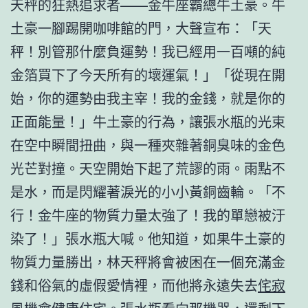
天秤的狂熱追求者——金牛座霸總牛土豪。牛
土豪一腳踢開咖啡館的門，大聲宣布：「天
秤！別管那什麼負運勢！我已經用一百噸的純
金箔買下了今天所有的壞運氣！」「從現在開
始，你的運勢由我主宰！我的金錢，就是你的
正面能量！」牛土豪的行為，讓張水瓶的光束
在空中瞬間扭曲，與一種夾雜著銅臭味的金色
光芒對撞。天空開始下起了荒謬的雨。雨點不
是水，而是閃耀著淚光的小小黃銅齒輪。「不
行！金牛座的物質力量太強了！我的單戀被汙
染了！」張水瓶大喊。他知道，如果牛土豪的
物質力量勝出，林天秤將會被困在一個充滿金
錢和俗氣的虛假愛情裡，而他將永遠失去
侘寂