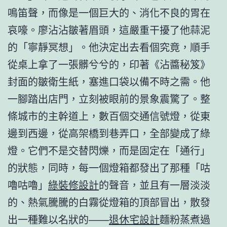
鳴笛聲，而像是一個巨大的、消化不良的胃在
哀嚎。廖沾沾皺著眉頭，這嚴重干擾了他蒜泥
的「寧靜冥想」。他決定出去看個究竟，順手
從桌上拿了一張髒兮兮的，印著《沾醬秘笈》
封面的皺衛生紙，塞進口袋以備不時之需。他
一腳踏出店門，立刻被眼前的景象震驚了。整
條城市的主幹道上，數百個交通信號燈，從東
邊到西邊，從高架橋到巷弄口，全部變成了綠
燈。它們不是交替閃爍，而是固定在「通行」
的狀態，同時，每一個燈箱都發出了那種「咕
嚕咕嚕」
綠裝修設計
的聲音，並且有一層淡淡
的、熱氣騰騰的白霧從燈箱的頂部冒出，散發
出一種難以名狀的——
退休宅設計
麵粉蒸煮過