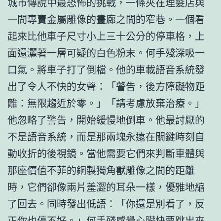
城市傳說中最恐怖的挑戰，一條夾在理髮店與
一間專賣金屬雕像的畫廊之間的窄巷。一個看
起來比他車子尺寸小上三十公分的停車格，上
面還灑著一層可疑的白色粉末。何手殘深吸一
口氣。將車子打了倒檔。他的車載語音系統發
出了令人不快的女聲：「警告，後方障礙物距
離：無限趨近於零。」「請考慮放棄治療。」
他忽略了警告，開始緩慢地倒車。他最討厭的
不是語音系統，而是那兩塊永遠在關鍵時刻自
動收折的後視鏡。當他需要它們來判斷車體與
那座價值不菲的銅製獨角獸雕像之間的距離
時，它們卻像兩片羞澀的耳朵一樣，優雅地縮
了回去。同時發出低語：「你還是別看了，反
正你也停不好。」何手殘感覺心臟快要跳出來