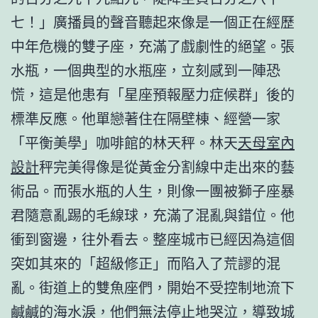
七！」廣播員的聲音聽起來像是一個正在經歷
中年危機的雙子座，充滿了戲劇性的絕望。張
水瓶，一個典型的水瓶座，立刻感到一陣恐
慌，這是他患有「星座預報壓力症候群」後的
標準反應。他單戀著住在隔壁棟、經營一家
「平衡美學」咖啡館的林天秤。林天
天母室內
設計
秤完美得像是從黃金分割線中走出來的藝
術品。而張水瓶的人生，則像一團被獅子座暴
君隨意亂踢的毛線球，充滿了混亂與錯位。他
衝到窗邊，往外看去。整座城市已經因為這個
突如其來的「超級修正」而陷入了荒謬的混
亂。街道上的雙魚座們，開始不受控制地流下
鹹鹹的海水淚，他們無法停止地哭泣，導致城