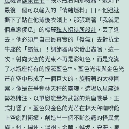
風
機會
健康住宅
。張水瓶看向那機器，還剩下
最後一個可以輸入的「情緒燃料」口。他迅速
撕下了貼在他背後衣領上，那張寫著「我就是
個單戀傻瓜」的標籤
私人招待所設計
，丟了進
去。他必須用自己最真實的「傻氣」去對抗金
牛座的「霸氣」！調節器再次發出轟鳴，這一
次，射向天空的光束不再是彩虹色，而是充滿
了水瓶座特有的怪誕藍色**。藍色光束與金色光
芒在空中形成了一個巨大的、旋轉著的太極圖
案，像是在爭奪林天秤的靈魂。這場以星座運
勢為賭注、以單戀能量為武器的荒唐戰爭，正
式打響了。藍色與金色的光芒在林天秤咖啡館
上空劇烈衝撞，創造出一個不斷旋轉的怪異氣
旋。州、揚州、溫州、金華、蚌埠、安慶、泉