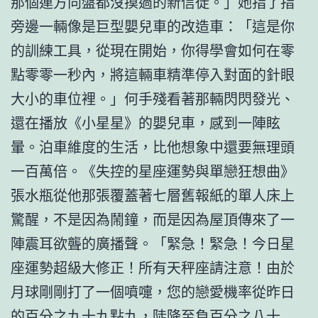
那個連方向盤都沒摸過的新信徒。」她指了指
旁邊一輛像是巨型嬰兒車的改造車：「這是你
的訓練工具，從現在開始，你得學會如何在零
點零零一秒內，將這輛車精準停入對面的針眼
大小的車位裡。」何手殘看著那輛閃閃發光、
還在播放《小星星》的嬰兒車，感到一陣眩
暈。泊車維度的生活，比他想象中還要無理頭
一百萬倍。《失控的星座運勢與單戀狂想曲》
張水瓶從他那張覆蓋著七層舊報紙的單人床上
驚醒，不是因為鬧鐘，而是因為屋頂傳來了一
陣震耳欲聾的廣播聲。「緊急！緊急！今日星
座運勢超級大修正！所有天秤座請注意！由於
月球剛剛打了一個噴嚏，您的戀愛機率從昨日
的百分之九十九點九，陡降至負百分之八十