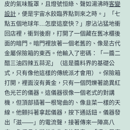
皮的氣味籠罩，且燈號恒綠、聲如湯沸時
客變
設計
，便是宇宙水餃臨界點到來之時。」「七
點五個地球年…怎麼這麼快？」廖沾沾猛地衝
回店裡，衝到後廚，打開了一個藏在舊冰櫃後
面的暗門。暗門裡放著一個老舊的、像是古代
金屬保險箱的東西。他輸入了密碼：「一醬二
醋三油四辣五蒜泥」（這是醬料界的基礎公
式，只有像他這樣的傳統派才會用）。保險箱
打開，裡面沒有黃金，只有一個閃爍著詭異紅
色光芒的儀器。這儀器很像一個老式的對講
機，但頂部插著一根彎曲的、像韭菜一樣的天
線。他顫抖著拿起儀器，按下通話鈕。儀器發
出「滋——」的電流聲，接著傳來一陣高八