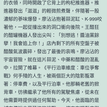
的衣領，同時開啟了它背上的枸杞推進器。推
進器發出「滋滋」的輕微煎煮聲，伴隨著一股
濃郁的蔘味爆發。廖沾沾抱著蒜泥缸、K-999咬
著他，一起從撞出來的洞口衝向後院。王醋狂
的醋罐機器人發出尖叫：「別想逃！醬油黨餘
孽！我會追上你！」店內剩下的所有空盤子被
醋酸氣波震碎，發出了最後的哀鳴。廖沾沾的
宇宙冒險，就在這片蒜泥、中藥和醋酸的混亂
中，拉開了帷幕。《平行泊車維度：車位爭奪
戰》何手殘的人生，被兩個巨大的陰影籠罩
著：停車費，以及平行泊車。他那輛老舊的掀
背車，彷彿繼承了他所有的駕駛焦慮，從未在
他需要時提供過任何幫助。今天，他面臨的是