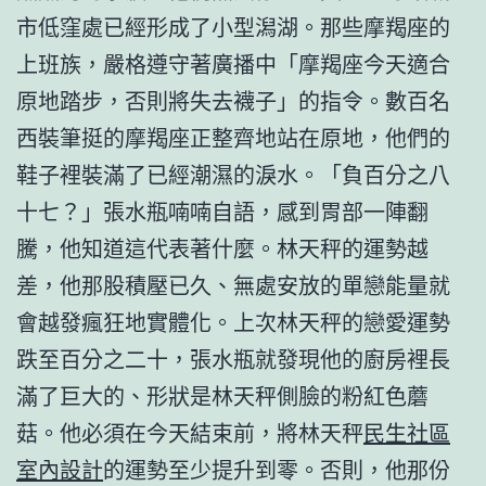
市低窪處已經形成了小型潟湖。那些摩羯座的
上班族，嚴格遵守著廣播中「摩羯座今天適合
原地踏步，否則將失去襪子」的指令。數百名
西裝筆挺的摩羯座正整齊地站在原地，他們的
鞋子裡裝滿了已經潮濕的淚水。「負百分之八
十七？」張水瓶喃喃自語，感到胃部一陣翻
騰，他知道這代表著什麼。林天秤的運勢越
差，他那股積壓已久、無處安放的單戀能量就
會越發瘋狂地實體化。上次林天秤的戀愛運勢
跌至百分之二十，張水瓶就發現他的廚房裡長
滿了巨大的、形狀是林天秤側臉的粉紅色蘑
菇。他必須在今天結束前，將林天秤
民生社區
室內設計
的運勢至少提升到零。否則，他那份