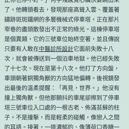
了。他轉頭看去，發現那座高聳入雲、覆蓋著
鏽跡斑斑鐵網的多層機械式停車塔，正在那片
窄巷的盡頭散發出不正常的綠光。這棟停車塔
是個異類，它的三號車位始終空著，並且傳說
只要有人敢在
中醫診所設計
它面前失敗十八
次，就會被傳送到一個泊車地獄。他已經失敗
了十七次。現在是第十八次。他打了方向盤，
車頭朝著銅獨角獸的方向猛地偏轉。後視鏡發
出最後的溫柔提醒：「再見，世界。」他沒有
撞上獨角獸，但他那顫抖的車尾卻擦到了停車
塔三號車位入口處的一根古老、佈滿苔蘚的柱
子。不是撞擊，而是輕柔的碰觸，像戀人之間
的耳語。接著，一道濃郁的、像薄荷口香糖一