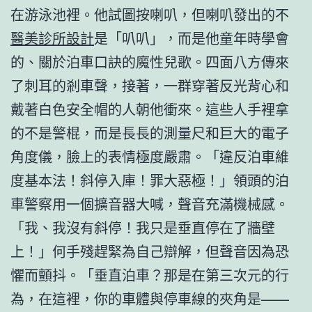
在游泳池裡。他試圖按喇叭，但喇叭發出的不
醫美診所設計
是「叭叭」，而是他童年時學會
的、關於泊車口訣的魔性兒歌。四面八方傳來
了刺耳的剎車聲，接著，一群穿著反光背心和
戴著白色安全帽的人朝他衝來。這些人手裡拿
的不是警棍，而是長長的測量尺和巨大的電子
角度儀，臉上的表情極度嚴肅。「違反泊車維
度基本法！斜停入庫！罪大惡極！」領頭的泊
車警察用一個擴音器大喊，聲音充滿機械感。
「我、我沒有斜停！我只是垂直停在了牆壁
上！」何手殘趕緊為自己辯解，但聲音因為恐
懼而顫抖。「垂直泊車？那是在第三次元的行
為，在這裡，你的車體與停車線的夾角是——