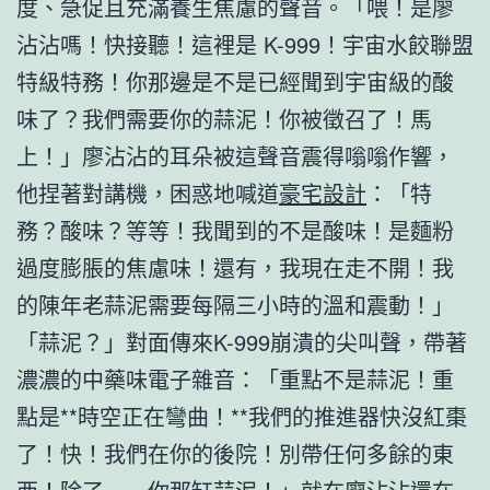
度、急促且充滿養生焦慮的聲音。「喂！是廖
沾沾嗎！快接聽！這裡是 K-999！宇宙水餃聯盟
特級特務！你那邊是不是已經聞到宇宙級的酸
味了？我們需要你的蒜泥！你被徵召了！馬
上！」廖沾沾的耳朵被這聲音震得嗡嗡作響，
他捏著對講機，困惑地喊道
豪宅設計
：「特
務？酸味？等等！我聞到的不是酸味！是麵粉
過度膨脹的焦慮味！還有，我現在走不開！我
的陳年老蒜泥需要每隔三小時的溫和震動！」
「蒜泥？」對面傳來K-999崩潰的尖叫聲，帶著
濃濃的中藥味電子雜音：「重點不是蒜泥！重
點是**時空正在彎曲！**我們的推進器快沒紅棗
了！快！我們在你的後院！別帶任何多餘的東