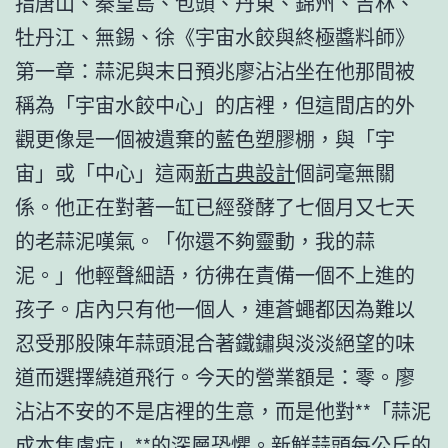
指唐山、秦皇島、包頭、丹東、錦州、吉林、
牡丹江、無錫、徐《宇宙水餃與終極醬料師》
第一章：蒜泥與末日預兆廖沾沾坐在他那間被
稱為「宇宙水餃中心」的店裡，但這間店的外
觀更像是一個被遺棄的藍色塑膠棚，與「宇
宙」或「中心」這兩
新古典設計
個詞毫無關
係。他正在對著一缸已經發酵了七個月又七天
的老蒜泥嘆氣。「你還不夠靈動，我的蒜
泥。」他輕聲細語，彷彿在責備一個不上進的
孩子。店內只有他一個人，連蒼蠅都因為難以
忍受那股陳年蒜頭混合著鐵鏽與淡淡絕望的味
道而選擇繞道飛行。今天的營業額是：零。廖
沾沾不安的不是店裡的生意，而是他對**「蒜泥
成本焦慮症」**的深層恐懼。新鮮蒜頭每公斤的