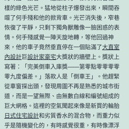
樣的綠色光芒。猛地從柱子爆發出來，瞬間吞
噬了何手殘和他的掀背車。光芒消失後，窄巷
恢復了平靜，只剩下獨角獸雕像一臉困惑的表
情。何手殘感覺一陣天旋地轉，等他回過神
來，他的車子竟然垂直停在一個貼滿了
大直室
內設計
巨
設計家豪宅
大獎狀的牆壁上。獎狀上
寫著：「完美倒車入庫獎——第零點零零零零
零九度偏差。」落款人是「倒車王」。他趕緊
從車窗探出頭，發現周圍不再是熟悉的城市街
道，而是一望無際、由無數白線和編號組成的
巨大網格。這裡的空氣聞起來像是新買的輪胎
日式住宅設計
和劣質香水的混合物，而重力似
乎是隨機變化的，有時感覺很重，有時像漂浮